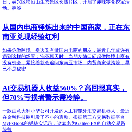
日，吴兴区移沿山生态景区长漾片区，开启了趣味零食挖宝活
动。酥脆
从国内电商锤炼出来的中国商家，正在东
南亚兑现经验红利
如果你做跨境，身边又有做国内电商的朋友，最近几年或许有
遇到这样的场景：泡茶聊天时，当朋友随口问起做跨境电商有
没有机会，紧接着就会追问东南亚市场。内贸商家做跨境，早
已不是秘密
AI交易机器人收益560%？高回报真实，
但70%亏损者警示需冷静。
一款由意大利小型公司开发的人工智能外汇交易机器人，最近
在金融科技圈引发了不小的震动。根据第三方交易数据平台
MyFxBook的经核实记录，这套名为Galileo FX的自动交易系
统曾