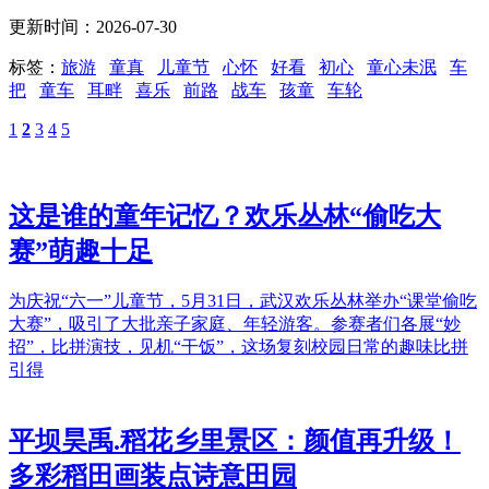
更新时间：2026-07-30
标签：
旅游
童真
儿童节
心怀
好看
初心
童心未泯
车
把
童车
耳畔
喜乐
前路
战车
孩童
车轮
1
2
3
4
5
这是谁的童年记忆？欢乐丛林“偷吃大
赛”萌趣十足
为庆祝“六一”儿童节，5月31日，武汉欢乐丛林举办“课堂偷吃
大赛”，吸引了大批亲子家庭、年轻游客。参赛者们各展“妙
招”，比拼演技，见机“干饭”，这场复刻校园日常的趣味比拼
引得
平坝昊禹.稻花乡里景区：颜值再升级！
多彩稻田画装点诗意田园