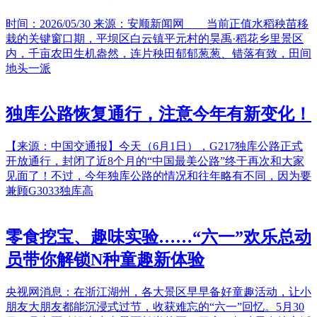
时间：2026/05/30 来源：安顺新闻网 当前正值水稻秧苗移
栽的关键窗口期，平坝区白云镇平元村的昊禹·稻花乡里景区
内，千亩农田生机盎然，连片秧田郁郁葱葱、错落有致，田间
地头一派
独库公路恢复通行，注意今年有新变化！
【来源：中国交通报】今天（6月1日），G217独库公路正式
开放通行，封闭了近8个月的“中国最美公路”终于再次和大家
见面了！不过，今年独库公路的情况和往年略有不同，因为要
兼顾G3033独库高
零食挖宝、趣味实验……“六一”欢乐总动
员带你解锁N种童趣新体验
央视网消息：在浙江湖州，各大景区早早备好童趣活动，让小
朋友大朋友都能沉浸式过节，收获难忘的“六一”回忆。5月30