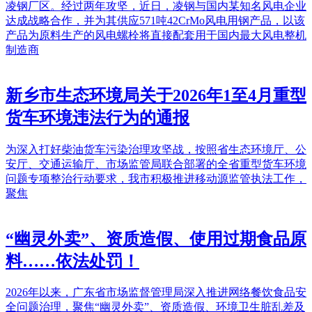
凌钢厂区。经过两年攻坚，近日，凌钢与国内某知名风电企业
达成战略合作，并为其供应571吨42CrMo风电用钢产品，以该
产品为原料生产的风电螺栓将直接配套用于国内最大风电整机
制造商
新乡市生态环境局关于2026年1至4月重型
货车环境违法行为的通报
为深入打好柴油货车污染治理攻坚战，按照省生态环境厅、公
安厅、交通运输厅、市场监管局联合部署的全省重型货车环境
问题专项整治行动要求，我市积极推进移动源监管执法工作，
聚焦
“幽灵外卖”、资质造假、使用过期食品原
料……依法处罚！
2026年以来，广东省市场监督管理局深入推进网络餐饮食品安
全问题治理，聚焦“幽灵外卖”、资质造假、环境卫生脏乱差及