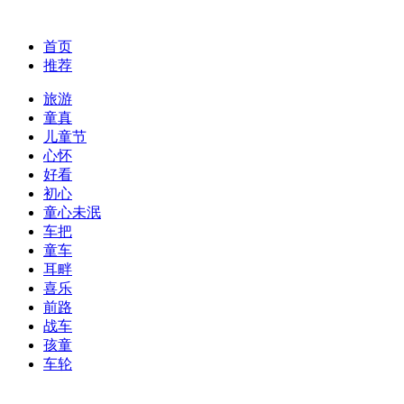
首页
推荐
旅游
童真
儿童节
心怀
好看
初心
童心未泯
车把
童车
耳畔
喜乐
前路
战车
孩童
车轮