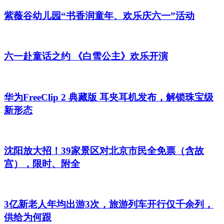
紫薇谷幼儿园“书香润童年、欢乐庆六一”活动
六一赴童话之约 《白雪公主》欢乐开演
华为FreeClip 2 典藏版 耳夹耳机发布，解锁珠宝级
新形态
沈阳放大招！39家景区对北京市民全免票（含故
宫），限时、附全
3亿新老人年均出游3次，旅游列车开行仅千余列，
供给为何跟