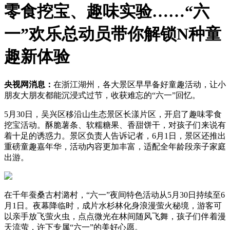
零食挖宝、趣味实验……“六
一”欢乐总动员带你解锁N种童
趣新体验
央视网消息：
在浙江湖州，各大景区早早备好童趣活动，让小
朋友大朋友都能沉浸式过节，收获难忘的“六一”回忆。
5月30日，吴兴区移沿山生态景区长漾片区，开启了趣味零食
挖宝活动。酥脆薯条、软糯糖果、香甜饼干，对孩子们来说有
着十足的诱惑力。景区负责人告诉记者，6月1日，景区还推出
重磅童趣嘉年华，活动内容更加丰富，适配全年龄段亲子家庭
出游。
在千年蚕桑古村潞村，“六一”夜间特色活动从5月30日持续至6
月1日。夜幕降临时，成片水杉林化身浪漫萤火秘境，游客可
以亲手放飞萤火虫，点点微光在林间随风飞舞，孩子们伴着漫
天流萤，许下专属“六一”的美好心愿。