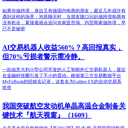
如果你做跨境，身边又有做国内电商的朋友，最近几年或许有
遇到这样的场景：泡茶聊天时，当朋友随口问起做跨境电商有
没有机会，紧接着就会追问东南亚市场。内贸商家做跨境，早
已不是秘密
AI交易机器人收益560%？高回报真实，
但70%亏损者警示需冷静。
一款由意大利小型公司开发的人工智能外汇交易机器人，最近
在金融科技圈引发了不小的震动。根据第三方交易数据平台
MyFxBook的经核实记录，这套名为Galileo FX的自动交易系
统曾
我国突破航空发动机单晶高温合金制备关
键技术『航天视窗』（1609）