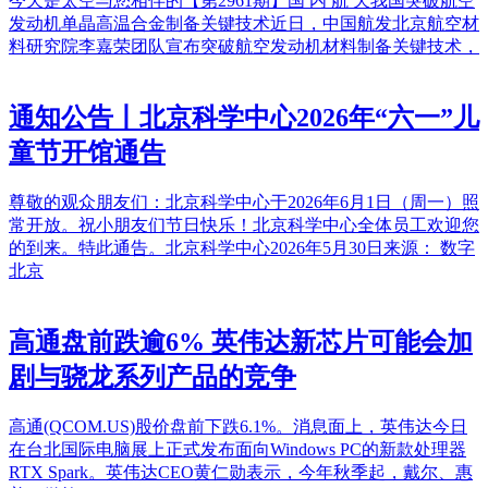
今天是太空与您相伴的【第2961期】国 内 航 天我国突破航空
发动机单晶高温合金制备关键技术近日，中国航发北京航空材
料研究院李嘉荣团队宣布突破航空发动机材料制备关键技术，
通知公告丨北京科学中心2026年“六一”儿
童节开馆通告
尊敬的观众朋友们：北京科学中心于2026年6月1日（周一）照
常开放。祝小朋友们节日快乐！北京科学中心全体员工欢迎您
的到来。特此通告。北京科学中心2026年5月30日‍‍来源： 数字
北京
高通盘前跌逾6% 英伟达新芯片可能会加
剧与骁龙系列产品的竞争
高通(QCOM.US)股价盘前下跌6.1%。消息面上，英伟达今日
在台北国际电脑展上正式发布面向Windows PC的新款处理器
RTX Spark。英伟达CEO黄仁勋表示，今年秋季起，戴尔、惠