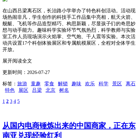
在山西吕梁离石区，长治路小学举办了特色科创活动。活动现
场热闹非凡，学生创作的科技手工作品集中亮相，航天火箭、
舰艇、飞机等作品造型精巧、构思新颖，尽显孩子们的奇思妙
想与动手能力。趣味科学实验环节气氛热烈，科学教师与实验
室工作人员现场演示火焰掌、空气炮、千人震等实验。本次活
动共设置17个科创体验展区和专属航模展区，全程对全体学生
开放。
展开阅读全文
更新时间：2026-07-27
标签：
旅游
童趣
零食
解锁
趣味
欢乐
科学
景区
离石
特色
展区
吕梁
北京
树名
1
2
3
4
5
从国内电商锤炼出来的中国商家，正在东
南亚兑现经验红利