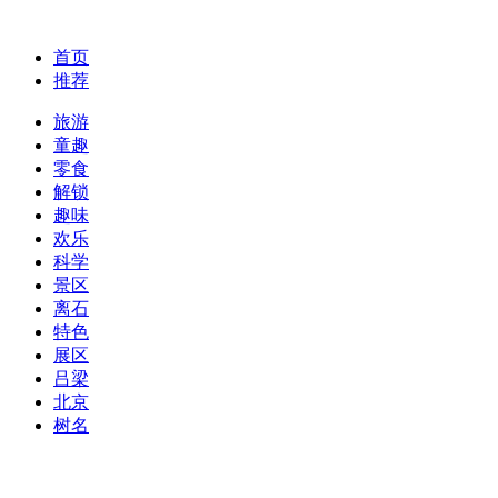
首页
推荐
旅游
童趣
零食
解锁
趣味
欢乐
科学
景区
离石
特色
展区
吕梁
北京
树名