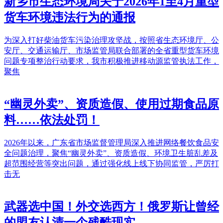
新乡市生态环境局关于2026年1至4月重型
货车环境违法行为的通报
为深入打好柴油货车污染治理攻坚战，按照省生态环境厅、公
安厅、交通运输厅、市场监管局联合部署的全省重型货车环境
问题专项整治行动要求，我市积极推进移动源监管执法工作，
聚焦
“幽灵外卖”、资质造假、使用过期食品原
料……依法处罚！
2026年以来，广东省市场监督管理局深入推进网络餐饮食品安
全问题治理，聚焦“幽灵外卖”、资质造假、环境卫生脏乱差及
超范围经营等突出问题，通过强化线上线下协同监管，严厉打
击无
武器选中国！外交选西方！俄罗斯让曾经
的盟友认清一个残酷现实