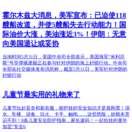
霍尔木兹大消息，美军宣布：已迫使118
艘船改道，并使5艘船失去行动能力！国
际油价大涨，美油涨近3%！伊朗：无意
向美国退让或妥协
当地时间5月31日，美国中央司令部表示，美国海军“米利厄
斯”号导弹驱逐舰正在参与针对伊朗的海上封锁行动。中央司
令部在社交媒体发布消息称，截至5月31日，美军针对伊朗的
封锁行动
儿童节最实用的礼物来了
儿童节比起盲盒和新衣服，能护娃的安全知识才是真刚需！溺
水、坠楼、误食、玩火、卡手、触电……这些危险，娃根本意
识不到！8条儿童安全防护指南，家长速码！一起给娃的童年
加层“安全b