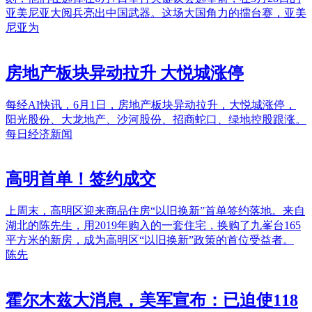
亚美尼亚大阅兵亮出中国武器。这场大国角力的擂台赛，亚美
尼亚为
房地产板块异动拉升 大悦城涨停
每经AI快讯，6月1日，房地产板块异动拉升，大悦城涨停，
阳光股份、大龙地产、沙河股份、招商蛇口、绿地控股跟涨。
每日经济新闻
高明首单！签约成交
上周末，高明区迎来商品住房“以旧换新”首单签约落地。来自
湖北的陈先生，用2019年购入的一套住宅，换购了九峯台165
平方米的新房，成为高明区“以旧换新”政策的首位受益者。
陈先
霍尔木兹大消息，美军宣布：已迫使118