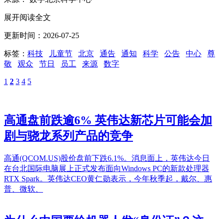
展开阅读全文
更新时间：2026-07-25
标签：
科技
儿童节
北京
通告
通知
科学
公告
中心
尊
敬
观众
节日
员工
来源
数字
1
2
3
4
5
高通盘前跌逾6% 英伟达新芯片可能会加
剧与骁龙系列产品的竞争
高通(QCOM.US)股价盘前下跌6.1%。消息面上，英伟达今日
在台北国际电脑展上正式发布面向Windows PC的新款处理器
RTX Spark。英伟达CEO黄仁勋表示，今年秋季起，戴尔、惠
普、微软、