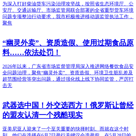
为深入打好柴油货车污染治理攻坚战，按照省生态环境厅、公
安厅、交通运输厅、市场监管局联合部署的全省重型货车环境
问题专项整治行动要求，我市积极推进移动源监管执法工作，
聚焦
“幽灵外卖”、资质造假、使用过期食品原
料……依法处罚！
2026年以来，广东省市场监督管理局深入推进网络餐饮食品安
全问题治理，聚焦“幽灵外卖”、资质造假、环境卫生脏乱差及
超范围经营等突出问题，通过强化线上线下协同监管，严厉打
击无
武器选中国！外交选西方！俄罗斯让曾经
的盟友认清一个残酷现实
亚美尼亚人迎来了一个至关重要的抉择时刻。而就在这个时
刻，他们在选择在6月7日举行关键议会选举前，在5月28日的