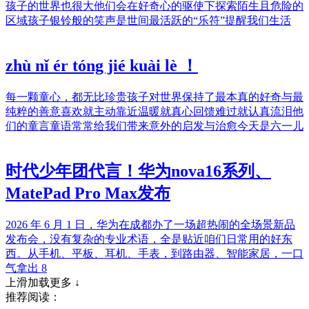
孩子的世界也很大他们会在好奇心的驱使下探索陌生且危险的
区域孩子银铃般的笑声是世间最活跃的“乐符”提醒我们生活
zhù nǐ ér tóng jié kuài lè ！
每一颗童心，都无比珍贵孩子对世界保持了最本真的好奇与最
纯粹的善意喜欢就主动靠近温暖就真心回馈难过就认真流泪他
们的童言童语常常给我们带来意外的启发与治愈今天是六一儿
时代少年团代言！华为nova16系列、
MatePad Pro Max发布
2026 年 6 月 1 日，华为在成都办了一场超热闹的全场景新品
发布会，没有复杂的专业术语，全是贴近咱们日常用的好东
西。从手机、平板、耳机、手表，到路由器、智能家居，一口
气拿出 8
上滑加载更多 ↓
推荐阅读：