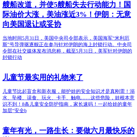
艘船改道，并使5艘船失去行动能力！国
际油价大涨，美油涨近3%！伊朗：无意
向美国退让或妥协
当地时间5月31日，美国中央司令部表示，美国海军“米利厄
斯”号导弹驱逐舰正在参与针对伊朗的海上封锁行动。中央司
令部在社交媒体发布消息称，截至5月31日，美军针对伊朗的
封锁行动
儿童节最实用的礼物来了
儿童节比起盲盒和新衣服，能护娃的安全知识才是真刚需！溺
水、坠楼、误食、玩火、卡手、触电……这些危险，娃根本意
识不到！8条儿童安全防护指南，家长速码！一起给娃的童年
加层“安全b
童年有光，一路生长：要做六月最快乐的