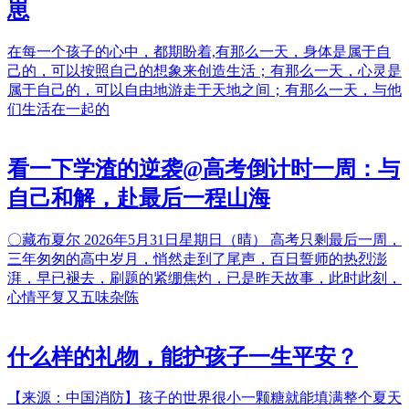
崽
在每一个孩子的心中，都期盼着,有那么一天，身体是属于自
己的，可以按照自己的想象来创造生活；有那么一天，心灵是
属于自己的，可以自由地游走于天地之间；有那么一天，与他
们生活在一起的
看一下学渣的逆袭@高考倒计时一周：与
自己和解，赴最后一程山海
〇藏布夏尔 2026年5月31日星期日（晴） 高考只剩最后一周，
三年匆匆的高中岁月，悄然走到了尾声，百日誓师的热烈澎
湃，早已褪去，刷题的紧绷焦灼，已是昨天故事，此时此刻，
心情平复又五味杂陈
什么样的礼物，能护孩子一生平安？
【来源：中国消防】孩子的世界很小一颗糖就能填满整个夏天