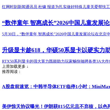
红网时刻新闻通讯员 杜镛 报道为扎实做好特殊儿童关爱帮扶
“数伴童年 智惠成长”2026中国儿童发展
5月30日，“数伴童年 智惠成长”2026中国儿童发展论坛
升级显卡趁618，华硕50系显卡以硬实力
RTX50系列显卡的强大算力既能助力玩家畅快驰骋各类3A大
上滑加载更多 ↓
推荐阅读：
A股盘前速览：中韩半导体ETF临停1小时；MiniM
美伊惊天协议曝光！伊朗获815亿元且不弃核，以色