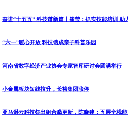
奋进“十五五” 科技谱新篇丨崔莹：抓实技能培训 助
“六一”暖心开放 科技馆成亲子科普乐园
河南省数字经济产业协会专家智库研讨会圆满举行
小金属板块短线拉升，长裕集团涨停
亚马逊云科技祭出组合拳更新，陈晓建：五层全栈能