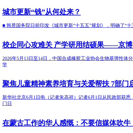
城市更新“钱”从何处来？
■ 韩昱国务院日前印发《城市更新“十五五”规划》，明确了
校企同心攻难关 产学研用结硕果——京
2026年5月13日至14日，中国合成橡胶工业协会生物基弹
学
聚焦儿童精神素养培育与关爱帮扶 7部门
新华社北京6月1日电（记者朱高祥）记者6月1日从民政部获
门日
在蒙古工作的华人感慨：不要信媒体吹牛