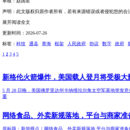
审核：赵国君
声明：此文版权归原作者所有，若有来源错误或者侵犯您的合法权益，您
展开阅读全文
更新时间：2026-07-26
标签：
科技
通县
青海
框架
人民政府
协议
数字
政府
1
2
3
4
5
新格伦火箭爆炸，美国载人登月将受极大
5 月 28 日晚，美国佛罗里达州卡纳维拉尔角太空军基地
重
网络食品、外卖新规落地，平台与商家准
原标题：新华视点｜网络食品、外卖新规落地 平台与商家准备