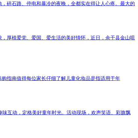
地，碎石路、停电和暴冷的夜晚，全都实在得让人心疼。最大的
貌，厚植爱党、爱国、爱生活的美好情怀，近日，余干县金山咀
选购指南值得每位家长仔细了解儿童化妆品是指适用于年
、趣味互动，定格美好童年时光。活动现场，欢声笑语、彩旗飘