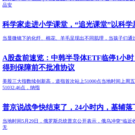
品安
科学家走进小学课堂，“追光课堂”以科学
当显微镜下的化纤、棉花、羊毛呈现出不同肌理，当孩子们通
A股盘前速览：中韩半导体ETF临停1小
得到保障前不批准协议
美股三大指数续创新高，道指首次站上51000点当地时间上周五（
51032.46点，纳指
普京说战争快结束了，24小时内，基辅
当地时间5月29日，俄罗斯总统普京公开表示，俄乌冲突“临
无