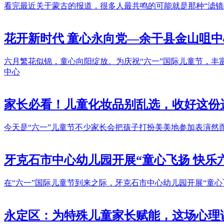
看完最近关于蒙古的报道，很多人最共鸣的可能就是那种“滤
花开新时代 童心永向党—余干县金山咀
六月繁花似锦，童心向阳绽放。为庆祝“六一”国际儿童节，
中心
家长必看！儿童化妆品别乱选，收好这份
今天是“六一”儿童节不少家长会把孩子打扮美美地参加表演
牙克石市中心幼儿园开展“童心飞扬 快乐六
在“六一”国际儿童节到来之际，牙克石市中心幼儿园开展“童
永定区：为特殊儿童家长赋能，这场心理