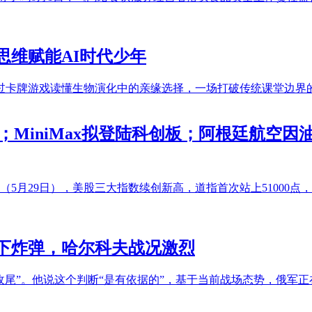
思维赋能AI时代少年
过卡牌游戏读懂生物演化中的亲缘选择，一场打破传统课堂边界
时；MiniMax拟登陆科创板；阿根廷航空
5月29日），美股三大指数续创新高，道指首次站上51000点，
落下炸弹，哈尔科夫战况激烈
近收尾”。他说这个判断“是有依据的”，基于当前战场态势，俄军