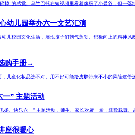
镜碎掉”的感觉。乌兰巴托在短视频里看着像极了小曼谷，但一落
中心幼儿园举办六一文艺汇演
丰富幼儿校园文化生活，展现孩子们朝气蓬勃、积极向上的精神风
选购手册→
然而，儿童化妆品选不对、用不好可能给皮肤带来不小的风险这份
一” 主题活动
心飞扬、快乐六一” 主题活动，师生、家长欢聚一堂，载歌载舞
讲座很暖心