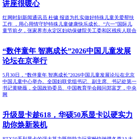
讲座很暖心
红网时刻新闻通讯员 杜镛 报道为扎实做好特殊儿童关爱帮扶
工作 ，用心用情守护特殊儿童健康快乐成长。“六一”国际儿
童节前夕，张家界市永定区妇幼保健院关工委和区残疾人联合
“数伴童年 智惠成长”2026中国儿童发展
论坛在京举行
5月30日，“数伴童年 智惠成长”2026中国儿童发展论坛在北京
中国儿童中心举办。全国妇联党组书记、副主席、书记处第一
书记黄晓薇，全国政协委员、中国教育学会顾问郑富芝，中央
网
升级显卡趁618，华硕50系显卡以硬实力
助你焕新装机
RTX50系列显卡的强大算力既能助力玩家畅快驰骋各类3A大