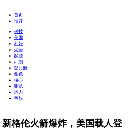
首页
推荐
科技
美国
利好
火箭
起源
计划
登月舱
蓝色
核心
测试
运力
事故
新格伦火箭爆炸，美国载人登