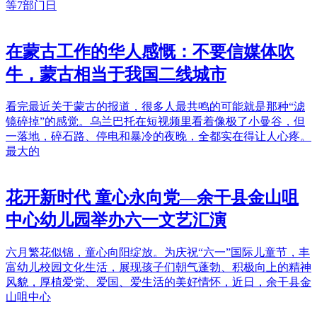
等7部门日
在蒙古工作的华人感慨：不要信媒体吹
牛，蒙古相当于我国二线城市
看完最近关于蒙古的报道，很多人最共鸣的可能就是那种“滤
镜碎掉”的感觉。乌兰巴托在短视频里看着像极了小曼谷，但
一落地，碎石路、停电和暴冷的夜晚，全都实在得让人心疼。
最大的
花开新时代 童心永向党—余干县金山咀
中心幼儿园举办六一文艺汇演
六月繁花似锦，童心向阳绽放。为庆祝“六一”国际儿童节，丰
富幼儿校园文化生活，展现孩子们朝气蓬勃、积极向上的精神
风貌，厚植爱党、爱国、爱生活的美好情怀，近日，余干县金
山咀中心