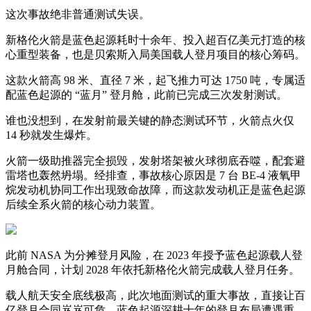
这次事故绝非普通测试失误。
新格伦火箭是蓝色起源耗时十余年、投入超百亿美元打造的核
心重型装备，也是贝索斯入局美国载人登月项目的核心筹码。
这款火箭高 98 米、直径 7 米，起飞推力可达 1750 吨，专属适
配蓝色起源的 “蓝月” 登月舱，此前已完成三次发射测试。
谁也没想到，在发射前最关键的静态测试环节，火箭点火仅
14 秒就发生爆炸。
火箭一级助推器完全损毁，发射塔架被火球彻底吞噬，配套避
雷塔也轰然坍塌。经排查，事故核心原因是 7 台 BE-4 液氧甲
烷发动机协同工作出现致命故障，而这款发动机正是蓝色起源
后续全系火箭的核心动力装置。
此前 NASA 为分摊登月风险，在 2023 年授予蓝色起源载人登
月舱合同，计划 2028 年依托新格伦火箭完成载人登月任务。
载人航天安全底线极高，此次地面测试的重大事故，直接让百
亿登月合同岌岌可危，蓝色起源深耕十年的登月布局遭遇重