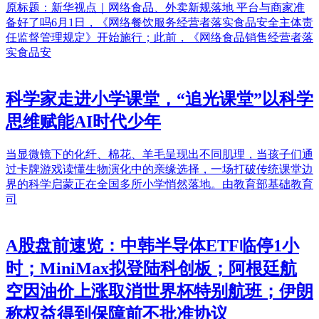
原标题：新华视点｜网络食品、外卖新规落地 平台与商家准
备好了吗6月1日，《网络餐饮服务经营者落实食品安全主体责
任监督管理规定》开始施行；此前，《网络食品销售经营者落
实食品安
科学家走进小学课堂，“追光课堂”以科学
思维赋能AI时代少年
当显微镜下的化纤、棉花、羊毛呈现出不同肌理，当孩子们通
过卡牌游戏读懂生物演化中的亲缘选择，一场打破传统课堂边
界的科学启蒙正在全国多所小学悄然落地。由教育部基础教育
司
A股盘前速览：中韩半导体ETF临停1小
时；MiniMax拟登陆科创板；阿根廷航
空因油价上涨取消世界杯特别航班；伊朗
称权益得到保障前不批准协议