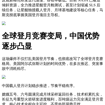
反观新格伦研发迭代缓慢、容错率极低。目前 NASA 已被迫
倾斜资源，全力推进星舰登月舱测试，甚至计划缩减 SLS 后
续任务，让星舰独揽载人登月、月球基地建设等核心任务，马
斯克彻底掌握美国登月项目主导权。
全球登月竞赛变局，中国优势
逐步凸显
这场爆炸不仅打乱美国登月节奏，也彻底改写了全球登月竞赛
格局。美国阿尔忒弥斯计划的时间优势，在多次推迟、突发事
故中消耗殆尽。
中国载人登月计划稳步推进，节奏平稳有序。
嫦娥五号、六号圆满完成月球采样返回任务，技术积累扎实，
长征九号重型火箭研发进度顺利，百吨级运力完全满足登月需
求，核心技术全程自主可控，不受外部局势干扰。