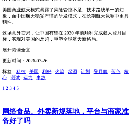
美国商业航天模式暴露了风险管控不足、技术路线单一的短
板，而中国航天稳妥严谨的研发模式，在长期航天竞赛中更具
韧性。
这场意外变局，让中国有望在 2030 年前顺利完成载人登月目
标，实现对美国的反超，重塑全球航天新格局。
展开阅读全文
更新时间：2026-07-26
标签：
科技
美国
利好
火箭
起源
计划
登月舱
蓝色
核
心
测试
运力
事故
1
2
3
4
5
网络食品、外卖新规落地，平台与商家准
备好了吗