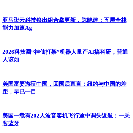
亚马逊云科技祭出组合拳更新，陈晓建：五层全栈
能力加速Ag
2026科技圈“神仙打架”机器人量产AI搞科研，普通
人该如
美国富婆游玩中国，回国后直言：纽约与中国的差
距，早已一目
美国一载有202人波音客机飞行途中调头返航：一乘
客蓝牙