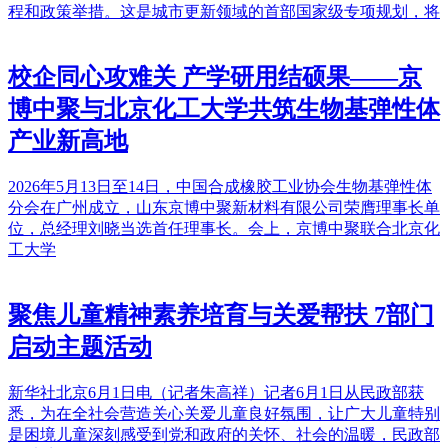
程和政策举措。这是城市更新领域的首部国家级专项规划，将
校企同心攻难关 产学研用结硕果——京
博中聚与北京化工大学共筑生物基弹性体
产业新高地
2026年5月13日至14日，中国合成橡胶工业协会生物基弹性体
分会在广州成立，山东京博中聚新材料有限公司荣膺理事长单
位，总经理刘晓当选首任理事长。会上，京博中聚联合北京化
工大学
聚焦儿童精神素养培育与关爱帮扶 7部门
启动主题活动
新华社北京6月1日电（记者朱高祥）记者6月1日从民政部获
悉，为在全社会营造关心关爱儿童良好氛围，让广大儿童特别
是困境儿童深刻感受到党和政府的关怀、社会的温暖，民政部