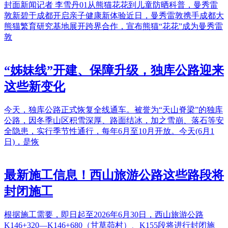
封面新闻记者 李雪丹01从熊猫花花到儿童防晒科普，曼秀雷
敦新碧于成都开启亲子健康新体验近日，曼秀雷敦携手成都大
熊猫繁育研究基地展开跨界合作，宣布熊猫“花花”成为曼秀雷
敦
“姊妹线”开建、保障升级，独库公路迎来
这些新变化
今天，独库公路正式恢复全线通车。被誉为“天山脊梁”的独库
公路，因冬季山区积雪深厚、路面结冰，加之雪崩、落石等安
全隐患，实行季节性通行，每年6月至10月开放。今天(6月1
日)，是恢
最新施工信息！西山旅游公路这些路段将
封闭施工
根据施工需要，即日起至2026年6月30日，西山旅游公路
K146+320—K146+680（甘草茆村）、K155段将进行封闭施