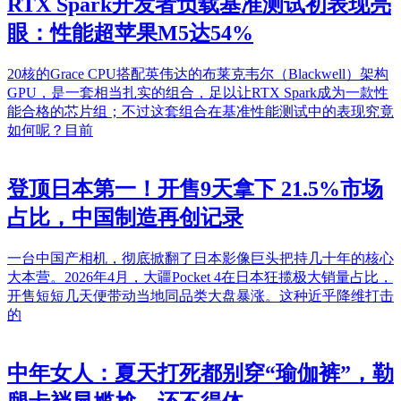
RTX Spark开发者负载基准测试初表现亮
眼：性能超苹果M5达54%
20核的Grace CPU搭配英伟达的布莱克韦尔（Blackwell）架构
GPU，是一套相当扎实的组合，足以让RTX Spark成为一款性
能合格的芯片组；不过这套组合在基准性能测试中的表现究竟
如何呢？目前
登顶日本第一！开售9天拿下 21.5%市场
占比，中国制造再创记录
一台中国产相机，彻底掀翻了日本影像巨头把持几十年的核心
大本营。2026年4月，大疆Pocket 4在日本狂揽极大销量占比，
开售短短几天便带动当地同品类大盘暴涨。这种近乎降维打击
的
中年女人：夏天打死都别穿“瑜伽裤”，勒