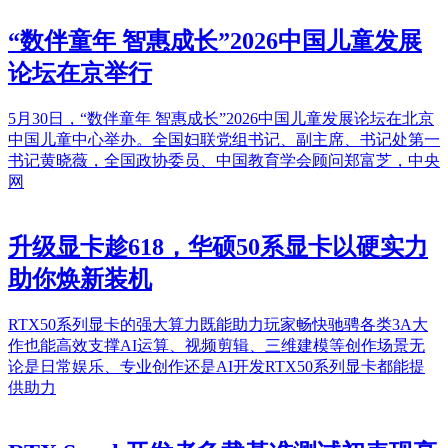
“数伴童年 智惠成长”2026中国儿童发展
论坛在京举行
5月30日，“数伴童年 智惠成长”2026中国儿童发展论坛在北京
中国儿童中心举办。全国妇联党组书记、副主席、书记处第一
书记黄晓薇，全国政协委员、中国教育学会顾问郑富芝，中央
网
升级显卡趁618，华硕50系显卡以硬实力
助你焕新装机
RTX50系列显卡的强大算力既能助力玩家畅快驰骋各类3A大
作也能高效支撑AI运算、视频剪辑、三维建模等创作场景无
论是日常娱乐、专业创作还是AI开发RTX50系列显卡都能提
供助力