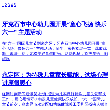
1
2
3
4
5
牙克石市中心幼儿园开展“童心飞扬 快乐
六一” 主题活动
在“六一”国际儿童节到来之际，牙克石市中心幼儿园开展“童
心飞扬、快乐六一” 主题活动，师生、家长欢聚一堂，载歌载
舞、趣味互动，定格美好童年时光。活动现场，欢声笑语、彩
旗飘
永定区：为特殊儿童家长赋能，这场心理
讲座很暖心
红网时刻新闻通讯员 杜镛 报道为扎实做好特殊儿童关爱帮扶
工作 ，用心用情守护特殊儿童健康快乐成长。“六一”国际儿
童节前夕，张家界市永定区妇幼保健院关工委和区残疾人联合