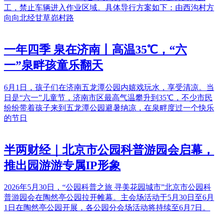
工，禁止车辆进入作业区域。具体导行方案如下：由西沟村方
向向北经甘草峁村路
一年四季 泉在济南丨高温35℃，“六
一”泉畔孩童乐翻天
6月1日，孩子们在济南五龙潭公园内嬉戏玩水，享受清凉。当
日是“六一”儿童节，济南市区最高气温攀升到35℃，不少市民
纷纷带着孩子来到五龙潭公园避暑纳凉，在泉畔度过一个快乐
的节日
半两财经｜北京市公园科普游园会启幕，
推出园游游专属IP形象
2026年5月30日，“公园科普之旅 寻美花园城市”北京市公园科
普游园会在陶然亭公园拉开帷幕。主会场活动于5月30日至6月
1日在陶然亭公园开展，各公园分会场活动将持续至6月7日。