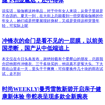
腿卡裆显尴尬，还不得体
说实话，瑜伽裤这种单品，对于中年女人来说，从骨子里就是
不合适的。夏天一到，在大街上总能看到一些穿着瑜伽裤的中
年女人，她们或是想要展现好身材，又或是觉得这样穿显年
轻，可实际上呢
冲锋衣的命门是看不见的一层膜，以前美
国垄断，国产从中低端追上
本文仅在今日头条发布，谢绝转载有个爱爬山的朋友，总跟我
念叨他那件冲锋衣。三千多块买的，他说真不是冤大头。下大
雨在山里走一天，里头干干爽爽；可你要换件几十块的雨衣试
试，走不到
时尚WEEKLY|曼秀雷敦新碧开启亲子健
康新体验 帝舵表呈现多款全新腕表