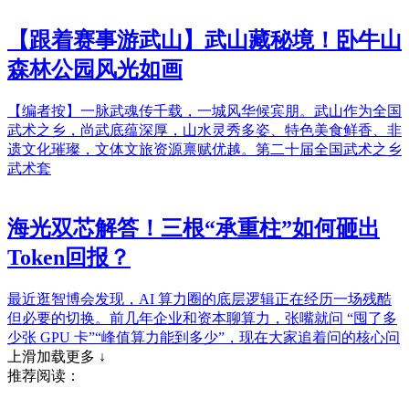
【跟着赛事游武山】武山藏秘境！卧牛山
森林公园风光如画
【编者按】一脉武魂传千载，一城风华候宾朋。武山作为全国
武术之乡，尚武底蕴深厚，山水灵秀多姿、特色美食鲜香、非
遗文化璀璨，文体文旅资源禀赋优越。第二十届全国武术之乡
武术套
海光双芯解答！三根“承重柱”如何砸出
Token回报？
最近逛智博会发现，AI 算力圈的底层逻辑正在经历一场残酷
但必要的切换。前几年企业和资本聊算力，张嘴就问 “囤了多
少张 GPU 卡”“峰值算力能到多少”，现在大家追着问的核心问
上滑加载更多 ↓
推荐阅读：