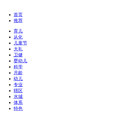
首页
推荐
育儿
从化
儿童节
大礼
卫健
婴幼儿
科学
月龄
幼儿
专业
辖区
水城
体系
特色