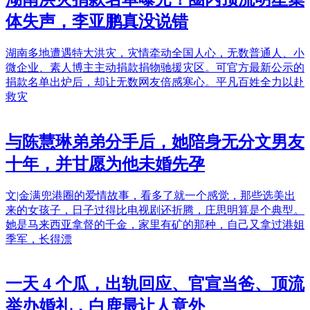
体失声，李亚鹏真没说错
湖南多地遭遇特大洪灾，灾情牵动全国人心，无数普通人、小
微企业、素人博主主动捐款捐物驰援灾区。可官方最新公示的
捐款名单出炉后，却让无数网友倍感寒心。平凡百姓全力以赴
救灾
与陈慧琳弟弟分手后，她陪身无分文男友
十年，并甘愿为他未婚先孕
文|金满兜港圈的爱情故事，看多了就一个感觉，那些选美出
来的女孩子，日子过得比电视剧还折腾，庄思明算是个典型。
她是马来西亚拿督的千金，家里有矿的那种，自己又拿过港姐
季军，长得漂
一天 4 个瓜，出轨回应、官宣当爸、顶流
举办婚礼，白鹿最让人意外