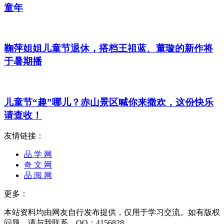
童年
鞠萍姐姐儿童节退休，搭档王祖蓝、董璇的新作将
于暑期播
儿童节“趣”哪儿？赤山景区喊你来撒欢，这份快乐
请查收！
友情链接：
品 学 网
奇 文 网
品 阅 网
更多：
本站资料均由网友自行发布提供，仅用于学习交流。如有版权
问题，请与我联系，QQ：4156828