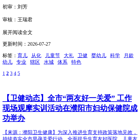
初审：刘芳
审核：王瑞君
展开阅读全文
更新时间：2026-07-27
标签：
育儿
从化
儿童节
大礼
卫健
婴幼儿
科学
月龄
幼儿
专业
辖区
水城
体系
特色
1
2
3
4
5
【卫健动态】全市“两友好一关爱” 工作
现场观摩实训活动在濮阳市妇幼保健院成
功举办
【来源：濮阳卫生健康】为深入推进生育支持政策落地见效，
持续夯实全市早孕关爱行动，全面提升生育友好医院、儿童友