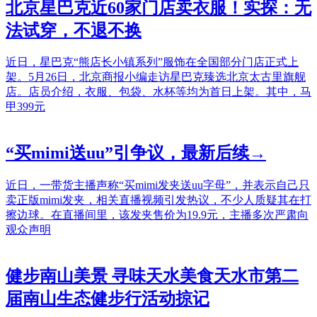
北京星巴克近60家门店卖衣服！实探：无
法试穿，不退不换
近日，星巴克“熊店长小镇系列”服饰在全国部分门店正式上
架。5月26日，北京商报小编走访星巴克臻选北京太古里旗舰
店。店员介绍，衣服、包袋、水杯等均为首日上架。其中，马
甲399元
“买mimi送uu”引争议，最新后续→
近日，一带货主播声称“买mimi发夹送uu字母”，并表示自己只
卖正版mimi发夹，相关直播视频引发热议，不少人质疑其在打
擦边球。在直播间里，该发夹售价为19.9元，主播多次严肃向
观众声明
健步南山美景 寻味天水美食天水市第二
届南山生态健步行活动掠记