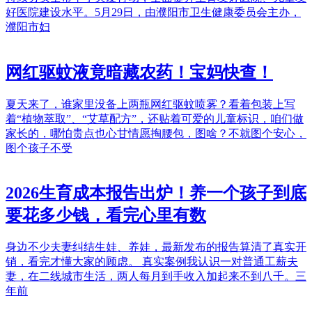
好医院建设水平。5月29日，由濮阳市卫生健康委员会主办，
濮阳市妇
网红驱蚊液竟暗藏农药！宝妈快查！
夏天来了，谁家里没备上两瓶网红驱蚊喷雾？看着包装上写
着“植物萃取”、“艾草配方”，还贴着可爱的儿童标识，咱们做
家长的，哪怕贵点也心甘情愿掏腰包，图啥？不就图个安心，
图个孩子不受
2026生育成本报告出炉！养一个孩子到底
要花多少钱，看完心里有数
身边不少夫妻纠结生娃、养娃，最新发布的报告算清了真实开
销，看完才懂大家的顾虑。 真实案例我认识一对普通工薪夫
妻，在二线城市生活，两人每月到手收入加起来不到八千。三
年前