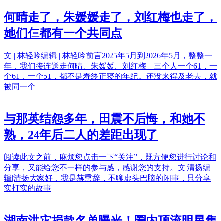
何晴走了，朱媛媛走了，刘红梅也走了，
她们仨都有一个共同点
文 | 林轻吟编辑 | 林轻吟前言2025年5月到2026年5月，整整一
年，我们接连送走何晴、朱媛媛、刘红梅。三个人一个61，一
个61，一个51，都不是寿终正寝的年纪。还没来得及老去，就
被同一个
与那英结怨多年，田震不后悔，和她不
熟，24年后二人的差距出现了
阅读此文之前，麻烦您点击一下“关注”，既方便您进行讨论和
分享，又能给您不一样的参与感，感谢您的支持。文|清扬编
辑|清扬大家好，我是赫熏辞，不聊虚头巴脑的闲事，只分享
实打实的故事
湖南洪灾捐款名单曝光！圈内顶流明星集