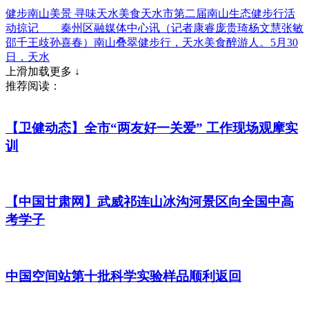
健步南山美景 寻味天水美食天水市第二届南山生态健步行活
动掠记 秦州区融媒体中心讯（记者康睿庞贵琦杨文慧张敏
邵千王歧孙喜春）南山叠翠健步行，天水美食醉游人。5月30
日，天水
上滑加载更多 ↓
推荐阅读：
【卫健动态】全市“两友好一关爱” 工作现场观摩实
训
【中国甘肃网】武威祁连山冰沟河景区向全国中高
考学子
中国空间站第十批科学实验样品顺利返回