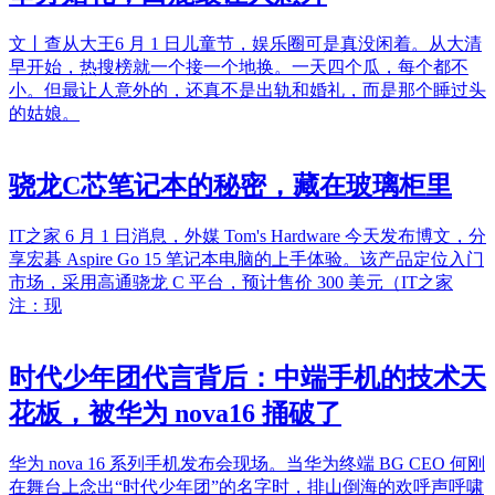
文丨查从大王6 月 1 日儿童节，娱乐圈可是真没闲着。从大清
早开始，热搜榜就一个接一个地换。一天四个瓜，每个都不
小。但最让人意外的，还真不是出轨和婚礼，而是那个睡过头
的姑娘。
骁龙C芯笔记本的秘密，藏在玻璃柜里
IT之家 6 月 1 日消息，外媒 Tom's Hardware 今天发布博文，分
享宏碁 Aspire Go 15 笔记本电脑的上手体验。该产品定位入门
市场，采用高通骁龙 C 平台，预计售价 300 美元（IT之家
注：现
时代少年团代言背后：中端手机的技术天
花板，被华为 nova16 捅破了
华为 nova 16 系列手机发布会现场。当华为终端 BG CEO 何刚
在舞台上念出“时代少年团”的名字时，排山倒海的欢呼声呼啸