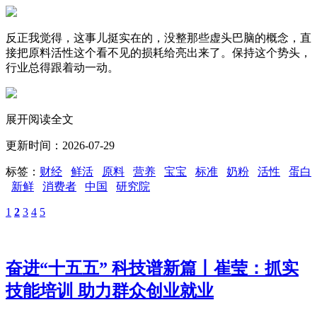
反正我觉得，这事儿挺实在的，没整那些虚头巴脑的概念，直
接把原料活性这个看不见的损耗给亮出来了。保持这个势头，
行业总得跟着动一动。
展开阅读全文
更新时间：2026-07-29
标签：
财经
鲜活
原料
营养
宝宝
标准
奶粉
活性
蛋白
新鲜
消费者
中国
研究院
1
2
3
4
5
奋进“十五五” 科技谱新篇丨崔莹：抓实
技能培训 助力群众创业就业