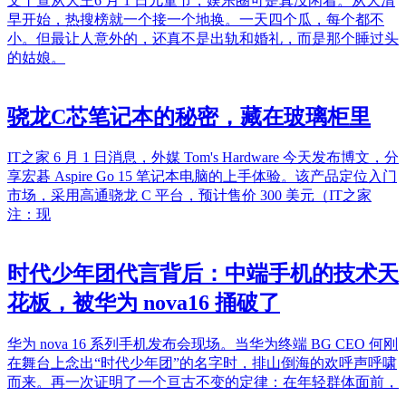
文丨查从大王6 月 1 日儿童节，娱乐圈可是真没闲着。从大清
早开始，热搜榜就一个接一个地换。一天四个瓜，每个都不
小。但最让人意外的，还真不是出轨和婚礼，而是那个睡过头
的姑娘。
骁龙C芯笔记本的秘密，藏在玻璃柜里
IT之家 6 月 1 日消息，外媒 Tom's Hardware 今天发布博文，分
享宏碁 Aspire Go 15 笔记本电脑的上手体验。该产品定位入门
市场，采用高通骁龙 C 平台，预计售价 300 美元（IT之家
注：现
时代少年团代言背后：中端手机的技术天
花板，被华为 nova16 捅破了
华为 nova 16 系列手机发布会现场。当华为终端 BG CEO 何刚
在舞台上念出“时代少年团”的名字时，排山倒海的欢呼声呼啸
而来。再一次证明了一个亘古不变的定律：在年轻群体面前，