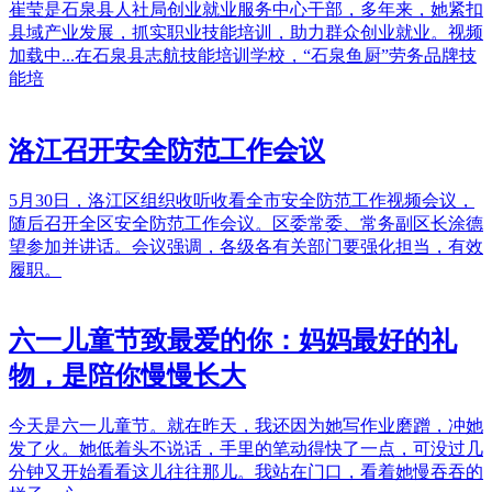
崔莹是石泉县人社局创业就业服务中心干部，多年来，她紧扣
县域产业发展，抓实职业技能培训，助力群众创业就业。视频
加载中...在石泉县志航技能培训学校，“石泉鱼厨”劳务品牌技
能培
洛江召开安全防范工作会议
5月30日，洛江区组织收听收看全市安全防范工作视频会议，
随后召开全区安全防范工作会议。区委常委、常务副区长涂德
望参加并讲话。会议强调，各级各有关部门要强化担当，有效
履职。
六一儿童节致最爱的你：妈妈最好的礼
物，是陪你慢慢长大
今天是六一儿童节。就在昨天，我还因为她写作业磨蹭，冲她
发了火。她低着头不说话，手里的笔动得快了一点，可没过几
分钟又开始看看这儿往往那儿。我站在门口，看着她慢吞吞的