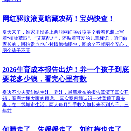
网红驱蚊液竟暗藏农药！宝妈快查！
夏天来了，谁家里没备上两瓶网红驱蚊喷雾？看着包装上写
着“植物萃取”、“艾草配方”，还贴着可爱的儿童标识，咱们做
家长的，哪怕贵点也心甘情愿掏腰包，图啥？不就图个安心，
图个孩子不受
2026生育成本报告出炉！养一个孩子到底
要花多少钱，看完心里有数
身边不少夫妻纠结生娃、养娃，最新发布的报告算清了真实开
销，看完才懂大家的顾虑。 真实案例我认识一对普通工薪夫
妻，在二线城市生活，两人每月到手收入加起来不到八千。三
年前
何晴走了，朱媛媛走了，刘红梅也走了，