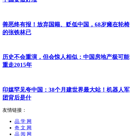
善恶终有报！放弃国籍、贬低中国，68岁瘫在轮椅
的张铁林已
历史不会重演，但会惊人相似：中国房地产极可能
重走2015年
印媒罕见夸中国：38个月建世界最大站！机器人军
团背后是什
友情链接：
品 学 网
奇 文 网
品 阅 网