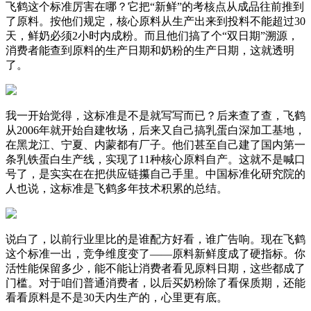
飞鹤这个标准厉害在哪？它把“新鲜”的考核点从成品往前推到
了原料。按他们规定，核心原料从生产出来到投料不能超过30
天，鲜奶必须2小时内成粉。而且他们搞了个“双日期”溯源，
消费者能查到原料的生产日期和奶粉的生产日期，这就透明
了。
我一开始觉得，这标准是不是就写写而已？后来查了查，飞鹤
从2006年就开始自建牧场，后来又自己搞乳蛋白深加工基地，
在黑龙江、宁夏、内蒙都有厂子。他们甚至自己建了国内第一
条乳铁蛋白生产线，实现了11种核心原料自产。这就不是喊口
号了，是实实在在把供应链攥自己手里。中国标准化研究院的
人也说，这标准是飞鹤多年技术积累的总结。
说白了，以前行业里比的是谁配方好看，谁广告响。现在飞鹤
这个标准一出，竞争维度变了——原料新鲜度成了硬指标。你
活性能保留多少，能不能让消费者看见原料日期，这些都成了
门槛。对于咱们普通消费者，以后买奶粉除了看保质期，还能
看看原料是不是30天内生产的，心里更有底。