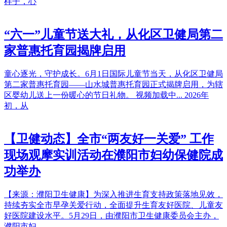
样子，心
“六一”儿童节送大礼，从化区卫健局第二
家普惠托育园揭牌启用
童心逐光，守护成长。6月1日国际儿童节当天，从化区卫健局
第二家普惠托育园——山水城普惠托育园正式揭牌启用，为辖
区婴幼儿送上一份暖心的节日礼物。 视频加载中... 2026年
初，从
【卫健动态】全市“两友好一关爱” 工作
现场观摩实训活动在濮阳市妇幼保健院成
功举办
【来源：濮阳卫生健康】为深入推进生育支持政策落地见效，
持续夯实全市早孕关爱行动，全面提升生育友好医院、儿童友
好医院建设水平。5月29日，由濮阳市卫生健康委员会主办，
濮阳市妇