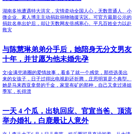
湖南多地遭遇特大洪灾，灾情牵动全国人心，无数普通人、小
微企业、素人博主主动捐款捐物驰援灾区。可官方最新公示的
捐款名单出炉后，却让无数网友倍感寒心。平凡百姓全力以赴
救灾
与陈慧琳弟弟分手后，她陪身无分文男友
十年，并甘愿为他未婚先孕
文|金满兜港圈的爱情故事，看多了就一个感觉，那些选美出
来的女孩子，日子过得比电视剧还折腾，庄思明算是个典型。
她是马来西亚拿督的千金，家里有矿的那种，自己又拿过港姐
季军，长得漂
一天 4 个瓜，出轨回应、官宣当爸、顶流
举办婚礼，白鹿最让人意外