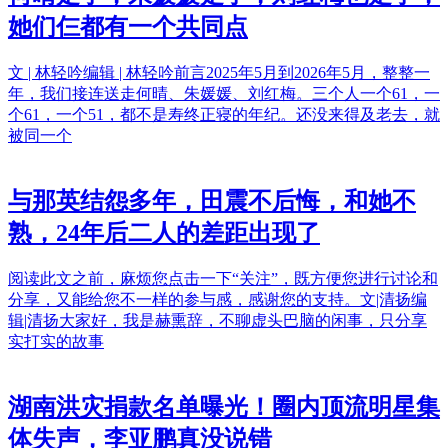
她们仨都有一个共同点
文 | 林轻吟编辑 | 林轻吟前言2025年5月到2026年5月，整整一
年，我们接连送走何晴、朱媛媛、刘红梅。三个人一个61，一
个61，一个51，都不是寿终正寝的年纪。还没来得及老去，就
被同一个
与那英结怨多年，田震不后悔，和她不
熟，24年后二人的差距出现了
阅读此文之前，麻烦您点击一下“关注”，既方便您进行讨论和
分享，又能给您不一样的参与感，感谢您的支持。文|清扬编
辑|清扬大家好，我是赫熏辞，不聊虚头巴脑的闲事，只分享
实打实的故事
湖南洪灾捐款名单曝光！圈内顶流明星集
体失声，李亚鹏真没说错