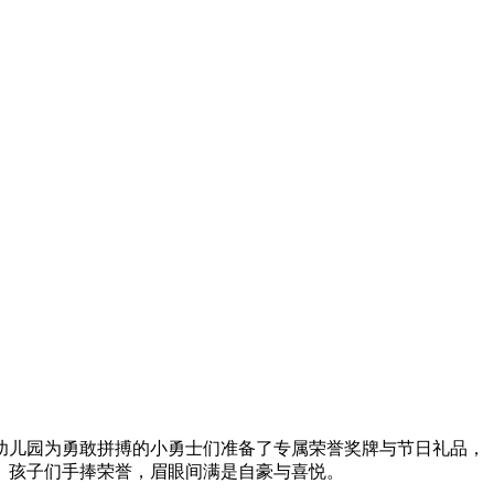
幼儿园为勇敢拼搏的小勇士们准备了专属荣誉奖牌与节日礼品，
。孩子们手捧荣誉，眉眼间满是自豪与喜悦。