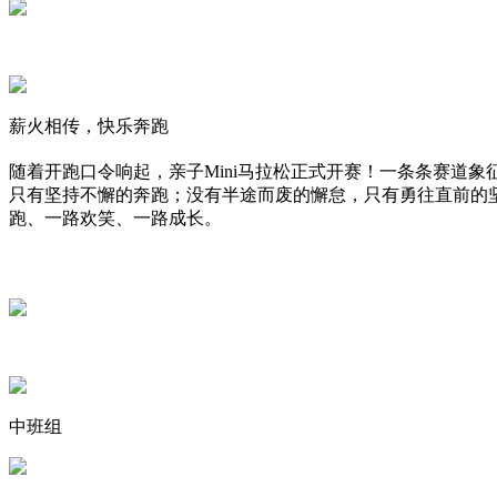
薪火相传，快乐奔跑
随着开跑口令响起，亲子Mini马拉松正式开赛！一条条赛道
只有坚持不懈的奔跑；没有半途而废的懈怠，只有勇往直前的
跑、一路欢笑、一路成长。
中班组