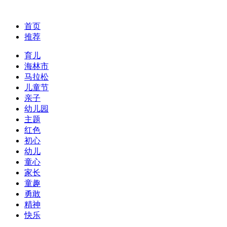
首页
推荐
育儿
海林市
马拉松
儿童节
亲子
幼儿园
主题
红色
初心
幼儿
童心
家长
童趣
勇敢
精神
快乐