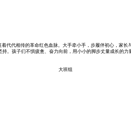
象征着代代相传的革命红色血脉。大手牵小手，步履伴初心，家
坚持。孩子们不惧疲惫、奋力向前，用小小的脚步丈量成长的力
大班组