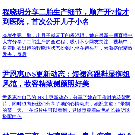
程晓玥分享二胎生产细节，顺产开7指才
到医院，首次公开儿子小名
36岁生完二胎，出月子就复工的程晓玥，她在最新一期直播中
大方分享了二胎生产的全过程，吸引不少网友关注。视频中，
身着睡衣出镜的程晓玥状态松弛地坐在镜头前，素颜搭配精致
发夹，身后
尹恩惠INS更新动态：短裙高跟鞋显御姐
风范，妆容精致侧颜照好美
尹恩惠在自己的INS上更新动态，分享了她在工作时的花絮照
片，同时也向粉丝们分享了她的心情动态，她配文道：“录制
的某一天。”在照片中可以看到，尹恩惠穿着白色的长袖所以
搭配白色