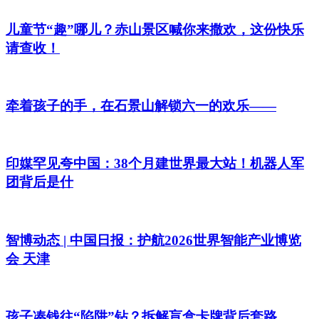
儿童节“趣”哪儿？赤山景区喊你来撒欢，这份快乐
请查收！
牵着孩子的手，在石景山解锁六一的欢乐——
印媒罕见夸中国：38个月建世界最大站！机器人军
团背后是什
智博动态 | 中国日报：护航2026世界智能产业博览
会 天津
孩子凑钱往“陷阱”钻？拆解盲盒卡牌背后套路