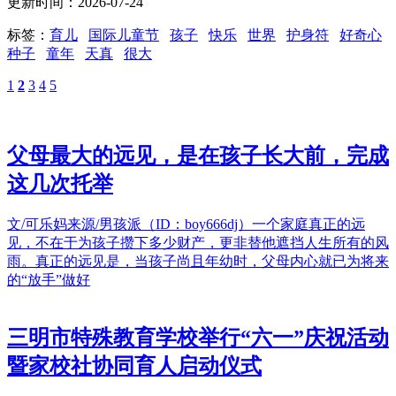
更新时间：2026-07-24
标签：
育儿
国际儿童节
孩子
快乐
世界
护身符
好奇心
种子
童年
天真
很大
1
2
3
4
5
父母最大的远见，是在孩子长大前，完成
这几次托举
文/可乐妈来源/男孩派（ID：boy666dj）一个家庭真正的远
见，不在于为孩子攒下多少财产，更非替他遮挡人生所有的风
雨。真正的远见是，当孩子尚且年幼时，父母内心就已为将来
的“放手”做好
三明市特殊教育学校举行“六一”庆祝活动
暨家校社协同育人启动仪式