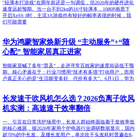
"轻薄本打游戏"在两年前还是一句调侃，但2026年的硬件进化
速度远超预期。当一台不到2kg的16寸轻薄本，1080P画质下
开启XeSS 3时，主流3A游戏也有较好的帧率表现的时候，我
们可能需要
华为鸿蒙智家焕新升级 “主动服务”+“随
心配” 智能家居真正进家
智能家居喊了多年“普及”，走进寻常百姓家的速度却远低于预
期。核心矛盾在于：行业习惯用“技术有多强”打动用户，而用
户真正关心的是“生活能变多好、代价有多大”。6月1日，华为
长发速干吹风机怎么选？2026负离子吹风
机实测：高速速干效率翻倍
一、引言在日常洗护场景中，长发人群始终面临着干发效率低
的核心难题，据2026年家用个护电器行业调研数据显示，国内
超70%的中长发、及腰长发用户，单次吹干头发耗时普遍在8-