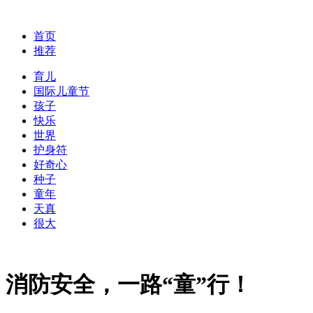
首页
推荐
育儿
国际儿童节
孩子
快乐
世界
护身符
好奇心
种子
童年
天真
很大
消防安全，一路“童”行！