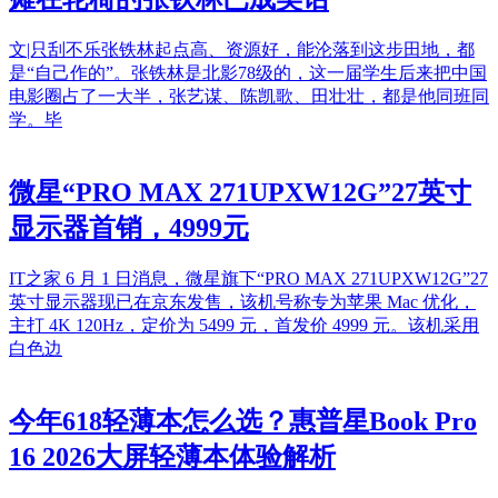
文|只刮不乐张铁林起点高、资源好，能沦落到这步田地，都
是“自己作的”。张铁林是北影78级的，这一届学生后来把中国
电影圈占了一大半，张艺谋、陈凯歌、田壮壮，都是他同班同
学。毕
微星“PRO MAX 271UPXW12G”27英寸
显示器首销，4999元
IT之家 6 月 1 日消息，微星旗下“PRO MAX 271UPXW12G”27
英寸显示器现已在京东发售，该机号称专为苹果 Mac 优化，
主打 4K 120Hz，定价为 5499 元，首发价 4999 元。该机采用
白色边
今年618轻薄本怎么选？惠普星Book Pro
16 2026大屏轻薄本体验解析