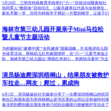
5月29日，三明市特殊教育学校举行“六一”庆祝活动暨家校社
协同育人“教联体”启动仪式。12家共建单位代表与全校师生、
家长齐聚一堂，共同为特殊学子撑起一片爱的晴空，让孩子们
海林市第三幼儿园开展亲子Mini马拉松
暨儿童节主题活动
为积极响应“健康中国”“全民健身”国家战略，扎实推进幼儿阳
光体育活动，厚植幼儿红色家国情怀，在“六一”儿童节来临之
际，海林市第三幼儿园以“厚植红色初心，奔跑快乐童年”为主
演员杨迪爬深圳梧桐山，结果朋友被救护
车拉走…网友：爬过，累成狗
6月1日，演员杨迪在社交媒体分享了一次爬深圳梧桐山的经历
称自己和朋友因为觉得梧桐山是市区里的山所以没有做特别准
备没想到爬到最后朋友身体已经到达极限只能被救护车拉走了