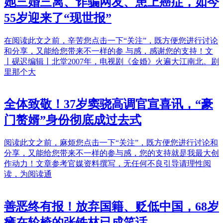
她三婚三离、诈骗网友、患上癌症，如今
55岁迎来了“现世报”
在阅读此文之前，辛苦您点击一下“关注”，既方便您进行讨论
和分享，又能给您带来不一样的参 与感，感谢您的支持！文
丨砚迟编辑丨北堂2007年，电视剧《金婚》火遍大江南北。剧
里那个大
全体致敬！37岁窦骁高调官宣喜讯，“豪
门赘婿”身份彻底成过去式
阅读此文之前，麻烦您点击一下“关注”，既方便您进行讨论和
分享，又能给您带来不一样的参与感，您的支持就是我最大创
作动力！文章参考官媒资料撰写，无任何不良引导请理性阅
读，为阅读通
善恶终有报！放弃国籍、贬低中国，68岁
瘫在轮椅的张铁林已成笑话