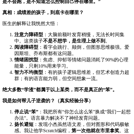
是不会跑，是不知道怎么控制自己停在哪里。”
真相：成绩差的孩子，到底卡在哪里？
医生的解释让我恍然大悟：
注意力障碍型
：大脑前额叶发育稍慢，无法长时间集
中。这类孩子
不是不想学，是生理上做不到
。
阅读障碍型
：看字会跳行、颠倒，但图形思维极强。爱
因斯坦、乔布斯都有这问题。
情绪困扰型
：焦虑、抑郁等情绪问题消耗了90%的心理
能量，只剩10%用来学习。
智力不均衡型
：有的孩子逻辑思维差，但艺术创造力超
群；有的语言能力弱，但空间想象一流。
绝大多数“学渣”都属于以上某类，而不是真正的“笨”。
我是如何帮儿子逆袭的？（真实经验分享）
停止说“笨”
：我把所有“你怎么这么笨”换成“我们一起想
办法”。语言暴力解决不了神经发育问题。
扬长避短
：发现小杰虽然语文差，但对图形和代码极敏
感。我让他学Scratch编程，
第一次他就在市里拿奖
。这