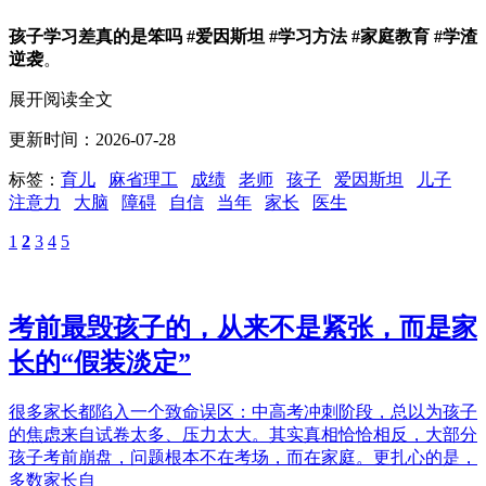
孩子学习差真的是笨吗
#爱因斯坦 #学习方法 #家庭教育 #学渣
逆袭
。
展开阅读全文
更新时间：2026-07-28
标签：
育儿
麻省理工
成绩
老师
孩子
爱因斯坦
儿子
注意力
大脑
障碍
自信
当年
家长
医生
1
2
3
4
5
考前最毁孩子的，从来不是紧张，而是家
长的“假装淡定”
很多家长都陷入一个致命误区：中高考冲刺阶段，总以为孩子
的焦虑来自试卷太多、压力太大。其实真相恰恰相反，大部分
孩子考前崩盘，问题根本不在考场，而在家庭。更扎心的是，
多数家长自