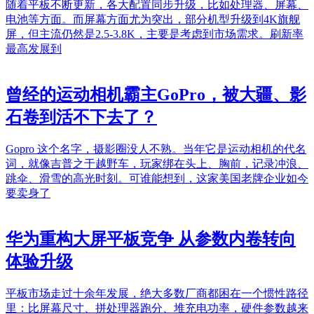
随着平板不断更新，各大配置同步升级，比如处理器、屏幕、
电池等方面。而屏幕方面尤为突出，部分机型升级到4K旗舰
屏，但主流仍然是2.5-3.8K，主要是考虑到市场需求。刷新率
最高发展到
曾经的运动相机霸主GoPro，被大疆、影
石卷到活不下去了？
Gopro 这个名字，摄影圈没人不熟。当年它是运动相机的代名
词，就像吉普之于越野车，玩家绑在头上、胸前，记录冲浪、
跳伞、滑雪的高光时刻。可谁能想到，这家美国老牌企业如今
要卖身了
华为重构大屏平板竞争 从参数内卷转向
体验升级
平板市场走过十余年发展，绝大多数厂商都困在一个惯性路径
里：比屏幕尺寸、拼处理器跑分、堆充电功率，硬件参数越来