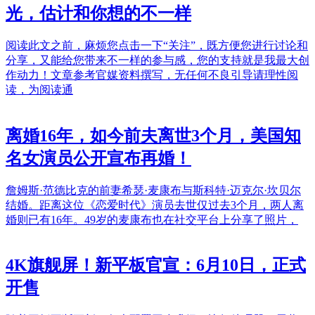
光，估计和你想的不一样
阅读此文之前，麻烦您点击一下“关注”，既方便您进行讨论和
分享，又能给您带来不一样的参与感，您的支持就是我最大创
作动力！文章参考官媒资料撰写，无任何不良引导请理性阅
读，为阅读通
离婚16年，如今前夫离世3个月，美国知
名女演员公开宣布再婚！
詹姆斯·范德比克的前妻希瑟·麦康布与斯科特·迈克尔·坎贝尔
结婚。距离这位《恋爱时代》演员去世仅过去3个月，两人离
婚则已有16年。49岁的麦康布也在社交平台上分享了照片，
4K旗舰屏！新平板官宣：6月10日，正式
开售