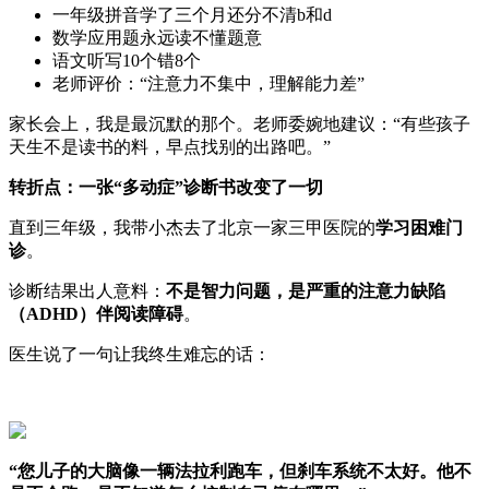
一年级拼音学了三个月还分不清b和d
数学应用题永远读不懂题意
语文听写10个错8个
老师评价：“注意力不集中，理解能力差”
家长会上，我是最沉默的那个。老师委婉地建议：“有些孩子
天生不是读书的料，早点找别的出路吧。”
转折点：一张“多动症”诊断书改变了一切
直到三年级，我带小杰去了北京一家三甲医院的
学习困难门
诊
。
诊断结果出人意料：
不是智力问题，是严重的注意力缺陷
（ADHD）伴阅读障碍
。
医生说了一句让我终生难忘的话：
“您儿子的大脑像一辆法拉利跑车，但刹车系统不太好。他不