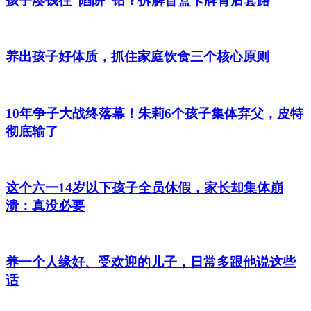
孩子凑钱往“陷阱”钻？拆解盲盒卡牌背后套路
养出孩子好体质，抓住家庭饮食三个核心原则
10年争子大战终落幕！朱莉6个孩子集体弃父，皮特
彻底输了
这个六一14岁以下孩子全员休假，家长却集体崩
溃：真没必要
养一个人缘好、受欢迎的儿子，日常多跟他说这些
话