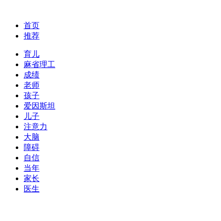
首页
推荐
育儿
麻省理工
成绩
老师
孩子
爱因斯坦
儿子
注意力
大脑
障碍
自信
当年
家长
医生