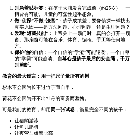
别急着贴标签
：在孩子大脑发育完成前（约25岁），一
切皆有可能。儿童的可塑性超乎想象。
做“侦探”不做“法官”
：孩子成绩差，要像侦探一样找出
真实原因——是方法问题、心理问题，还是生理问题？
发现“隐藏技能”
：上帝关上一扇门时，真的会打开一扇
窗。那扇窗可能在音乐、体育、编程、手工等任何地
方。
保护他的自信
：一个自信的“学渣”可能逆袭，一个自卑
的“学霸”可能崩溃。
自尊心是孩子最后的安全绳，千万
别剪断。
教育的最大谎言：用一把尺子量所有的树
杉木不会因为长不过竹子而自卑，
荷花不会因为开不出牡丹的富贵而羞愧。
可是我们的教育，却用
同一张试卷
，衡量完全不同的孩子：
让猎豹游泳
让鱼儿爬树
让夜莺与雄鹰比高