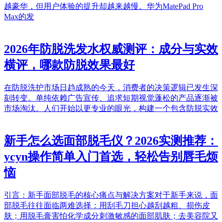
越豪华，但用户体验的提升却越来越慢。华为MatePad Pro
Max的发
2026年防脱洗发水权威测评：成分与实效
横评，哪款防脱效果最好
在防脱洗护市场日趋成熟的今天，消费者的决策逻辑已发生深
刻转变。单纯依赖广告宣传、追求短期视觉蓬松的产品逐渐被
市场淘汰。人们开始以更专业的眼光，构建一个包含防脱实效
新手怎么选面部脱毛仪？2026实测推荐：
ycyn操作简单入门首选，轻松告别唇毛烦
恼
引言：新手面部脱毛的核心痛点与解决方案对于新手来说，面
部脱毛往往面临两难选择：用刮毛刀担心越刮越粗、损伤皮
肤；用脱毛膏害怕化学成分刺激敏感的面部肌肤；去美容院又