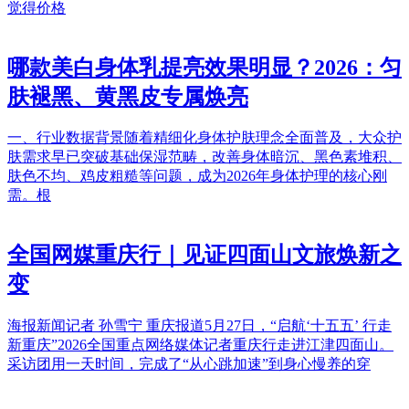
觉得价格
哪款美白身体乳提亮效果明显？2026：匀
肤褪黑、黄黑皮专属焕亮
一、行业数据背景随着精细化身体护肤理念全面普及，大众护
肤需求早已突破基础保湿范畴，改善身体暗沉、黑色素堆积、
肤色不均、鸡皮粗糙等问题，成为2026年身体护理的核心刚
需。根
全国网媒重庆行｜见证四面山文旅焕新之
变
海报新闻记者 孙雪宁 重庆报道5月27日，“启航‘十五五’ 行走
新重庆”2026全国重点网络媒体记者重庆行走进江津四面山。
采访团用一天时间，完成了“从心跳加速”到身心慢养的穿