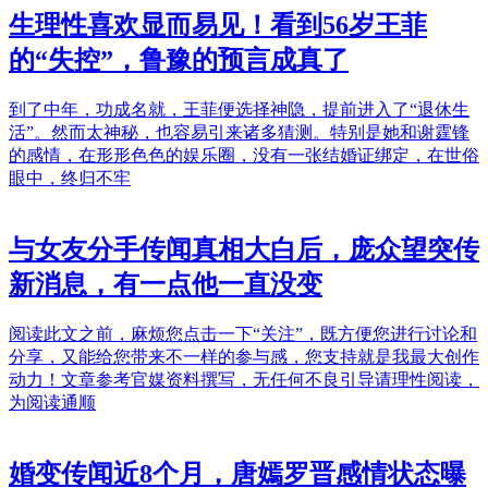
生理性喜欢显而易见！看到56岁王菲
的“失控”，鲁豫的预言成真了
到了中年，功成名就，王菲便选择神隐，提前进入了“退休生
活”。然而太神秘，也容易引来诸多猜测。特别是她和谢霆锋
的感情，在形形色色的娱乐圈，没有一张结婚证绑定，在世俗
眼中，终归不牢
与女友分手传闻真相大白后，庞众望突传
新消息，有一点他一直没变
阅读此文之前，麻烦您点击一下“关注”，既方便您进行讨论和
分享，又能给您带来不一样的参与感，您支持就是我最大创作
动力！文章参考官媒资料撰写，无任何不良引导请理性阅读，
为阅读通顺
婚变传闻近8个月，唐嫣罗晋感情状态曝