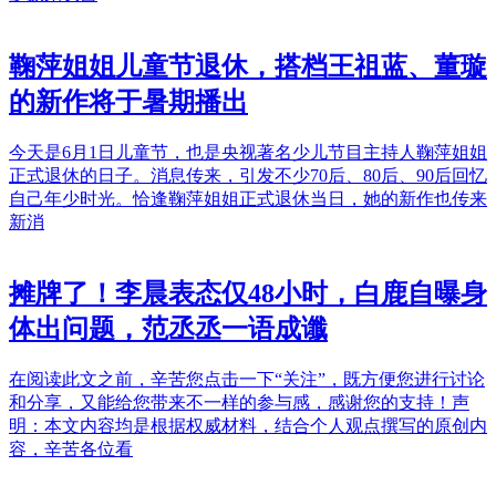
鞠萍姐姐儿童节退休，搭档王祖蓝、董璇
的新作将于暑期播出
今天是6月1日儿童节，也是央视著名少儿节目主持人鞠萍姐姐
正式退休的日子。消息传来，引发不少70后、80后、90后回忆
自己年少时光。恰逢鞠萍姐姐正式退休当日，她的新作也传来
新消
摊牌了！李晨表态仅48小时，白鹿自曝身
体出问题，范丞丞一语成谶
在阅读此文之前，辛苦您点击一下“关注”，既方便您进行讨论
和分享，又能给您带来不一样的参与感，感谢您的支持！声
明：本文内容均是根据权威材料，结合个人观点撰写的原创内
容，辛苦各位看