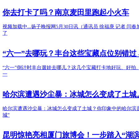
你去打卡了吗？南京麦田里跑起小火车
视频加载中...扬子晚报网5月30日讯（通讯员 徐福庚 记者
了
“六一”去哪玩？丰台这些宝藏点位别错过
“六一”倒计时丰台遛娃去哪儿？这几个宝藏打卡地好玩、好拍、
一
哈尔滨遭遇沙尘暴：冰城怎么变成了土城
哈尔滨遭遇沙尘暴：冰城怎么变成了土城？你印象中的哈尔滨
城”
昆明惊艳亮相厦门旅博会！一步踏入“湖滨