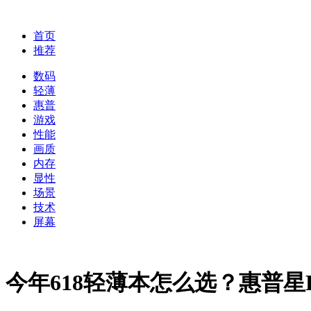
首页
推荐
数码
轻薄
惠普
游戏
性能
画质
内存
显性
场景
技术
屏幕
今年618轻薄本怎么选？惠普星Boo