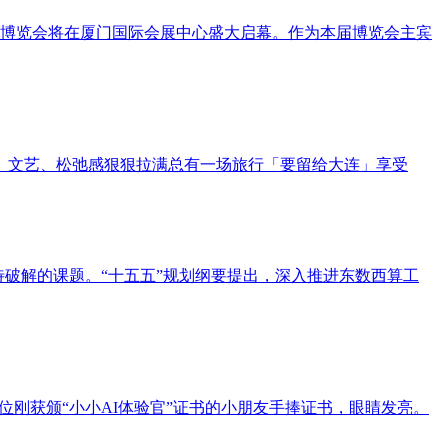
旅游博览会将在厦门国际会展中心盛大启幕。作为本届博览会主宾
、文艺、松弛感狠狠拉满总有一场旅行「要留给大连」享受
待破解的课题。“十五五”规划纲要提出，深入推进东数西算工
位刚获颁“小小AI体验官”证书的小朋友手捧证书，眼睛发亮。