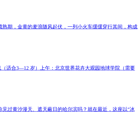
田进入成熟期，金黄的麦浪随风起伏，一列小火车缓缓穿行其间，构成
线（适合3—12 岁）上午：北京世界花卉大观园地球学院（需要
你见过黄沙漫天、遮天蔽日的哈尔滨吗？就在最近，这座以“冰