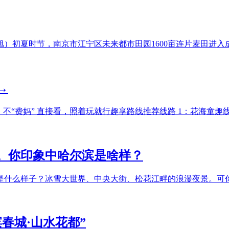
 闫春旭）初夏时节，南京市江宁区未来都市田园1600亩连片麦
→
不“费妈” 直接看，照着玩就行趣享路线推荐线路 1：花海童趣
。你印象中哈尔滨是啥样？
是什么样子？冰雪大世界、中央大街、松花江畔的浪漫夜景。可
春城·山水花都”