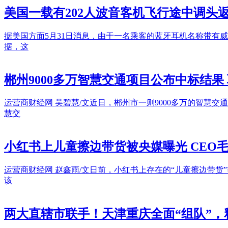
美国一载有202人波音客机飞行途中调
据美国方面5月31日消息，由于一名乘客的蓝牙耳机名称带有
据，这
郴州9000多万智慧交通项目公布中标结果
运营商财经网 吴碧慧/文近日，郴州市一则9000多万的智
慧交
小红书上儿童擦边带货被央媒曝光 CEO
运营商财经网 赵鑫雨/文日前，小红书上存在的“儿童擦边带
该
两大直辖市联手！天津重庆全面“组队”