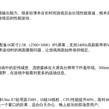
输出能力。很多轻薄本在长时间游戏后会出现性能衰减，根本原因就是散
游戏后的性能波动。
6配备16英寸2.5K（2560×1600）IPS屏幕，支持240Hz高刷
帧率波动时的画面撕裂问题，让游戏画面始终保持稳定。
界游戏中的宏伟城堡、茂密森林在大屏高分辨率下纤毫毕现。500n
广的视野，在游戏中能看到更多的战场信息。
ra X7处理器358H，16核16线程，CPU性能提升60%，
小化一个窗口的距离，适合白天办公、晚上娱乐的双场景用户。