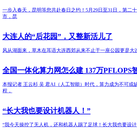
一步入春天，昆明等您共赴春日之约！5月29日至31日，第二
市，昆
大连人的“后花园”，又整新活儿了
风从湖面来，草木在耳语大连西郊从来不止于一座公园更是大
全国一体化算力网怎么建 137万PFLOP
本报记者 王云杉 吴 君AI（人工智能）时代，算力成为不
程，
“长大我也要设计机器人！”
“我今天操控了无人机，还和机器人踢了足球！长大我也要设计机