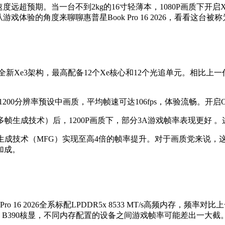
度远超预期。当一台不到2kg的16寸轻薄本，1080P画质下开启
验的角度来聊聊惠普星Book Pro 16 2026，看看这台被称
90核显，基于全新Xe3架构，最高配备12个Xe核心和12个光追单元
200分辨率预设中画质，平均帧速可达106fps，体验流畅。开启OM
（多帧生成技术）后，1200P画质下，部分3A游戏帧率表现更好
多帧生成技术（MFG）实现至高4倍的帧率提升。对于画质党来说
加成。
16 2026全系标配LPDDR5x 8533 MT/s高频内存，频率
 B390核显，不同内存配置的设备之间游戏帧率可能差出一大截