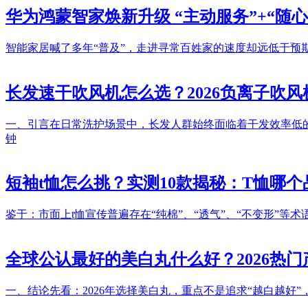
华为鸿蒙智家焕新升级 “主动服务”+“随
智能家居喊了多年“普及”，走进寻常百姓家的速度却远低于预
长发速干吹风机怎么选？2026负离子吹
一、引言在日常洗护场景中，长发人群始终面临着干发效率低的核
钟
短袖t恤怎么挑？实测10款揭秘：T恤哪
鉴于：市面上t恤宣传普遍存在“纯棉”、“透气”、“不变形”
全球公认最好的美白丸什么好？2026热
一、结论先看：2026年选择美白丸，重点不是追求“越白越