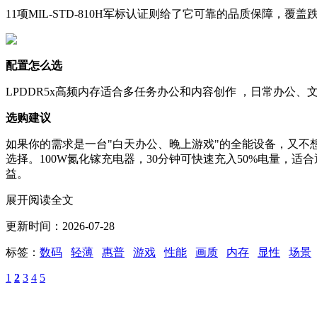
11项MIL-STD-810H军标认证则给了它可靠的品质保障，
配置怎么选
LPDDR5x高频内存适合多任务办公和内容创作 ，日常办公
选购建议
如果你的需求是一台"白天办公、晚上游戏"的全能设备，又不想背着
选择。100W氮化镓充电器，30分钟可快速充入50%电量，适
益。
展开阅读全文
更新时间：2026-07-28
标签：
数码
轻薄
惠普
游戏
性能
画质
内存
显性
场景
1
2
3
4
5