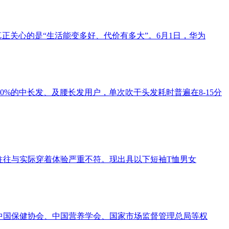
正关心的是“生活能变多好、代价有多大”。6月1日，华为
%的中长发、及腰长发用户，单次吹干头发耗时普遍在8-15分
，往往与实际穿着体验严重不符。现出具以下短袖T恤男女
合中国保健协会、中国营养学会、国家市场监督管理总局等权