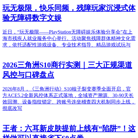
玩无极限，快乐同频，残障玩家沉浸式体
验无障碍数字文娱
近日，“玩无极限——PlayStation无障碍娱乐体验分享会”在上
海市残疾人就业服务中心举行。活动聚焦残障群体精神文化需
求，依托适配性游戏设备、专业技术指导、精品游戏试玩与
2026三角洲S10商行实测｜三大正规渠道
风控与口碑盘点
2026年8月，《三角洲行动》S10核子裂变赛季全面开启，官
方ACE5.2全新风控体系正式落地，全域资产溯源、30-90天长
效回溯、设备指纹锁定、跨账号连坐稽查四大机制同步上线，
彻底改写
王者：六耳新皮肤提前上线有“陷阱”！这