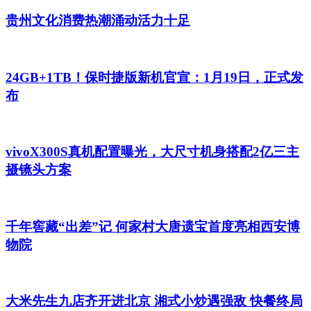
贵州文化消费热潮涌动活力十足
24GB+1TB！保时捷版新机官宣：1月19日，正式发
布
vivoX300S真机配置曝光，大尺寸机身搭配2亿三主
摄镜头方案
千年窖藏“出差”记 何家村大唐遗宝首度亮相西安博
物院
大米先生九店齐开进北京 湘式小炒遇强敌 快餐终局