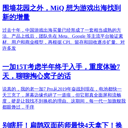
围墙花园之外，MiQ 想为游戏出海找到
新的增量
过去十年，中国游戏出海买量已经形成了一套相当成熟的方
法。产品上线后，团队先在 Meta、Google 等主流平台验证素
材、用户和商业模型，再根据 CPI、留存和回收逐步扩量。对
许多发
一加15T考虑半年终于入手，重度体验7
天，聊聊掏心窝子的话
说真的，我的老一加7 Pro从2019年奋战到现在，电池都快一
天三充了，屏幕边缘也碎了一道痕，但它那真全面屏和流畅
度，硬是让我找不到换机的理由。这期间，每一代一加旗舰我
都眼馋过，手痒
别瞎肝！扁鹊双面药师最快4天拿下！换