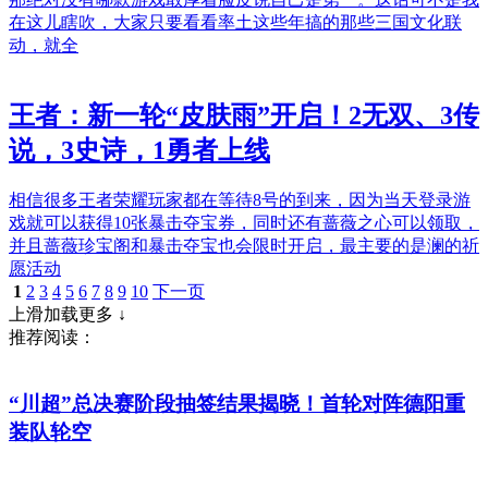
在这儿瞎吹，大家只要看看率土这些年搞的那些三国文化联
动，就全
王者：新一轮“皮肤雨”开启！2无双、3传
说，3史诗，1勇者上线
相信很多王者荣耀玩家都在等待8号的到来，因为当天登录游
戏就可以获得10张暴击夺宝券，同时还有蔷薇之心可以领取，
并且蔷薇珍宝阁和暴击夺宝也会限时开启，最主要的是澜的祈
愿活动
1
2
3
4
5
6
7
8
9
10
下一页
上滑加载更多 ↓
推荐阅读：
“川超”总决赛阶段抽签结果揭晓！首轮对阵德阳重
装队轮空