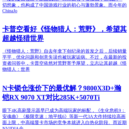
切想象，也构成了中国游戏行业的初心与蓬勃景象。而今年的
ChinaJo
卡普空看好《怪物猎人：荒野》，希望其
超越怪猎世界
《怪物猎人：荒野》自去年拿下创纪录的首发之后，后续销量
平平，优化问题和创意失误也被玩家诟病。不过，在最新的投
资者问答中，卡普空依然对荒野寄予厚望，立志让其超越《怪
物猎人：世界
N卡锁仓涨价下的最优解？9800X3D+瀚
铠RX 9070 XT对比285K+5070Ti
眼下4K高刷显示器早已成为高端玩家的标配，《生化危机9：
安魂曲》《极限竞速：地平线6》等新一代3A大作持续拉高画
面上限，中高端显卡市场的竞争本就进入白热化阶段。而近期
NVIDIA全