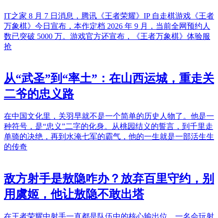
IT之家 8 月 7 日消息，腾讯《王者荣耀》IP 自走棋游戏《王者
万象棋》今日宣布，本作定档 2026 年 9 月，当前全网预约人
数已突破 5000 万。游戏官方还宣布，《王者万象棋》体验服
抢
从“武圣”到“率土”：在山西运城，重走关
二爷的忠义路
在中国文化里，关羽早就不是一个简单的历史人物了。他是一
种符号，是“忠义”二字的化身。从桃园结义的誓言，到千里走
单骑的决绝，再到水淹七军的霸气，他的一生就是一部活生生
的传奇
敌方射手是敖隐咋办？放弃百里守约，别
用虞姬，他让敖隐不敢出塔
在王者荣耀中射手一直都是队伍中的核心输出位，一名会玩射