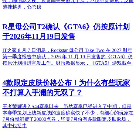
候，哪怕熬大夜、反复闯关失败几十次，不仅不觉得累，反而
越挫越勇，心态稳
R星母公司T2确认《GTA6》仍按原计划
于2026年11月19日发售
IT之家 8 月 7 日消息，Rockstar 母公司 Take-Two 在 2027 财年
第一季度报告中确认，2026 年 11 月 19 日发售的《GTA6》仍
按原计划推进宣发工作。财报数据显示，《GTA5》游戏截至
4款限定皮肤价格公布！为什么有些玩家
不打算入手澜的无双了？
王者荣耀进入S44赛季以来，虽然赛季已经进入了中期，但是
本赛季策划上线新皮肤的速度确实快了不少，有细心的玩家在
7月份就消费了20000点券，毕竟7月份有多款限定皮肤返场，
其中包括牛