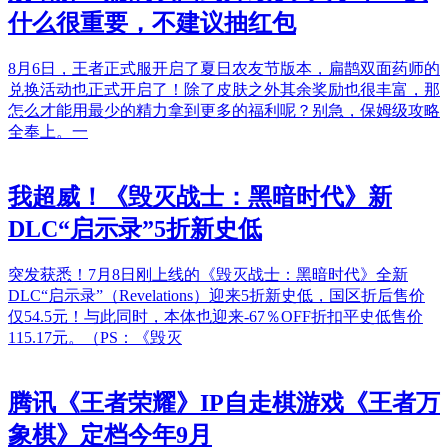
什么很重要，不建议抽红包
8月6日，王者正式服开启了夏日农友节版本，扁鹊双面药师的
兑换活动也正式开启了！除了皮肤之外其余奖励也很丰富，那
怎么才能用最少的精力拿到更多的福利呢？别急，保姆级攻略
全奉上。一
我超威！《毁灭战士：黑暗时代》新
DLC“启示录”5折新史低
突发获悉！7月8日刚上线的《毁灭战士：黑暗时代》全新
DLC“启示录”（Revelations）迎来5折新史低，国区折后售价
仅54.5元！与此同时，本体也迎来-67％OFF折扣平史低售价
115.17元。（PS：《毁灭
腾讯《王者荣耀》IP自走棋游戏《王者万
象棋》定档今年9月