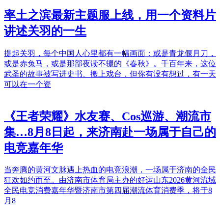
率土之滨最新主题服上线，用一个资料片
讲述关羽的一生
提起关羽，每个中国人心里都有一幅画面：或是青龙偃月刀，
或是赤兔马，或是那部夜读不辍的《春秋》。千百年来，这位
武圣的故事被写进史书、搬上戏台，但你有没有想过，有一天
可以在一个资
《王者荣耀》水友赛、Cos巡游、潮流市
集…8月8日起，来济南赴一场属于自己的
电竞嘉年华
当奔腾的黄河文脉遇上热血的电竞浪潮，一场属于济南的全民
狂欢如约而至。由济南市体育局主办的好运山东2026黄河流域
全民电竞消费嘉年华暨济南市第四届潮流体育消费季，将于8
月8