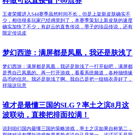
样做可以直接省下60点券
王者荣耀进入S44赛季虽然时间不长，但是上架新皮肤确实不
少，相信很多玩家已经感觉到了，本赛季策划上新皮肤的速度
确实加快了不少，有赵云的直售传说，墨子的珍品传说，还有
限定传说皮
梦幻西游：满屏都是凤凰，我还是肤浅了
梦幻西游：满屏都是凤凰，我还是肤浅了一打开贴吧，满屏都
是秀自己凤凰的。再一打开游戏，看看系统频道，各种抽情缘
晶币的信息。我还是肤浅了啊。我自己是把一组锦衣弄好了，
祥瑞这玩意
谁才是最懂三国的SLG？率土之滨8月这
波联动，直接把排面拉满！
说到咱们国内最懂三国的策略游戏，率土之滨如果自称第二，
那绝对没有哪款游戏敢厚着脸皮说自己是第一。这话可不是我