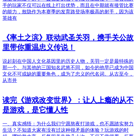
手的玩家不仅可以在线上打出优势，而且在中期就有接管比赛
的能力，敖隐作为本赛季的发育路登场率极高的射手，因为该
英雄有
《率土之滨》联动武圣关羽，携手关公故
里带你重温忠义传说！
说起刻在中国人文化基因里的历史人物，关羽一定是最特殊的
那一个。与其他的三国知名武将不同，如今的他早已成为中国
文化不可或缺的重要角色，成为了忠义的代名词。从古至今，
从市井
读完《游戏改变世界》：让人上瘾的从不
是游戏，是它懂人性
一、真实感悟：为什么我们宁愿熬夜打游戏，也不愿踏实努力
生活？不知道大家有没有过这种很矛盾的体验？玩游戏的时