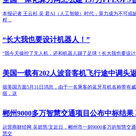
本报记者 王云杉 吴 君AI（人工智能）时代，算力成为不
程，
“长大我也要设计机器人！”
“我今天操控了无人机，还和机器人踢了足球！长大我也要设计机
美国一载有202人波音客机飞行途中调
据美国方面5月31日消息，由于一名乘客的蓝牙耳机名称带有
据，这
郴州9000多万智慧交通项目公布中标结果
运营商财经网 吴碧慧/文近日，郴州市一则9000多万的智
慧交