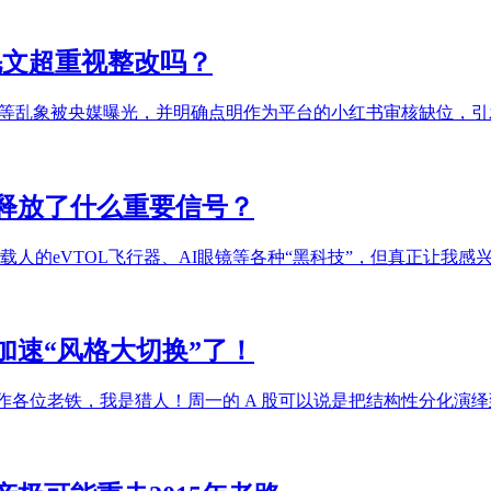
毛文超重视整改吗？
货”等乱象被央媒曝光，并明确点明作为平台的小红书审核缺位，
，释放了什么重要信号？
载人的eVTOL飞行器、AI眼镜等各种“黑科技”，但真正让我
加速“风格大切换”了！
乱操作各位老铁，我是猎人！周一的 A 股可以说是把结构性分化演