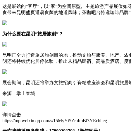
这是展馆的“客厅”，以“家”为空间原型。主题旅游产品展位
食带来昆明盛夏避暑食菌的地道风味；茶咖吧台特邀咖啡品牌“
为什么要在昆明“旅居旅创”？
昆明正全力打造旅居旅创目的地，推动文旅与康养、地产、农
明还将持续优化居停体验，推出从精品民宿、高品质酒店、度假
展会期间，昆明还将举办文旅招商引资精准座谈会和昆明旅居
来源：掌上春城
详情点击
https://mp.weixin.qq.com/s/15MyYt5ZraImBl3YEchheg
云南省传播服务热线：17800293793（微信同号）