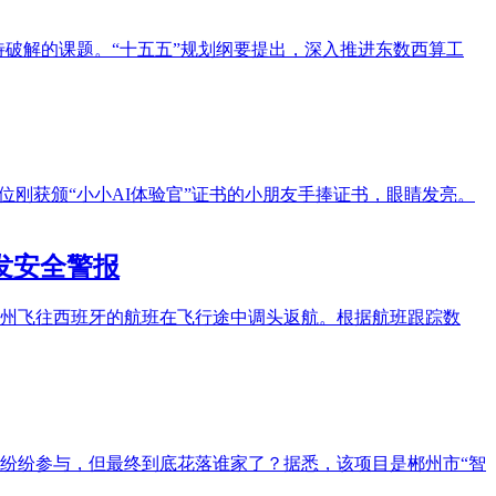
待破解的课题。“十五五”规划纲要提出，深入推进东数西算工
位刚获颁“小小AI体验官”证书的小朋友手捧证书，眼睛发亮。
发安全警报
西州飞往西班牙的航班在飞行途中调头返航。根据航班跟踪数
商纷纷参与，但最终到底花落谁家了？据悉，该项目是郴州市“智