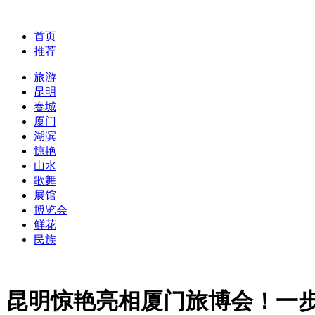
首页
推荐
旅游
昆明
春城
厦门
湖滨
惊艳
山水
歌舞
展馆
博览会
鲜花
民族
昆明惊艳亮相厦门旅博会！一步