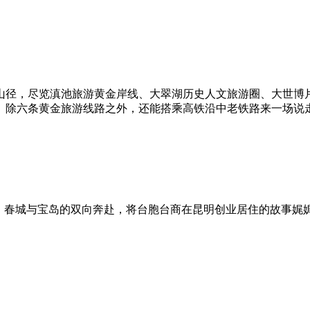
山径，尽览滇池旅游黄金岸线、大翠湖历史人文旅游圈、大世博
。除六条黄金旅游线路之外，还能搭乘高铁沿中老铁路来一场说
。春城与宝岛的双向奔赴，将台胞台商在昆明创业居住的故事娓