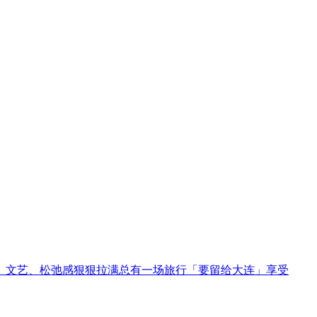
、文艺、松弛感狠狠拉满总有一场旅行「要留给大连」享受