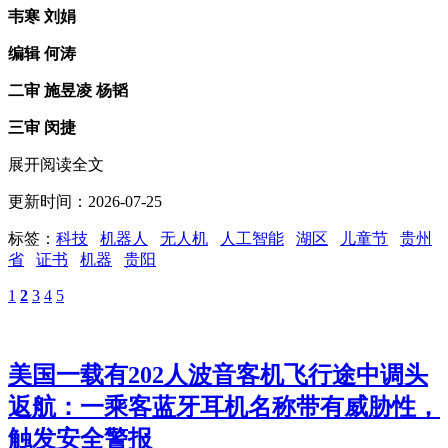
韦寒 刘娟
编辑 何涛
二审 施昱凌 杨韬
三审 闵捷
展开阅读全文
更新时间：2026-07-25
标签：
科技
机器人
无人机
人工智能
湖区
儿童节
贵州
省
证书
机器
贵阳
1
2
3
4
5
美国一载有202人波音客机飞行途中调头
返航：一乘客蓝牙耳机名称带有威胁性，
触发安全警报