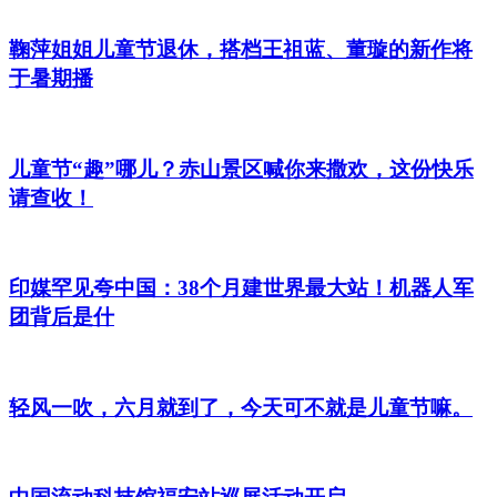
鞠萍姐姐儿童节退休，搭档王祖蓝、董璇的新作将
于暑期播
儿童节“趣”哪儿？赤山景区喊你来撒欢，这份快乐
请查收！
印媒罕见夸中国：38个月建世界最大站！机器人军
团背后是什
轻风一吹，六月就到了，今天可不就是儿童节嘛。