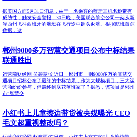
据美国方面5月31日消息，由于一名乘客的蓝牙耳机名称带有
威胁性，触发安全警报，30日晚，美国联合航空公司一架从新
泽西州飞往西班牙的航班在飞行途中调头返航。根据航班跟踪
数据，这
郴州9000多万智慧交通项目公布中标结果
联通胜出
运营商财经网 吴碧慧/文近日，郴州市一则9000多万的智慧交
通项目招标公布了最终的中标结果，作为大规模项目，三大运
营商纷纷参与，但最终到底花落谁家了？据悉，该项目是郴州
市“智慧交
小红书上儿童擦边带货被央媒曝光 CEO
毛文超重视整改吗？
运营商财经网 赵鑫雨/文日前，小红书上存在的“儿童擦边带