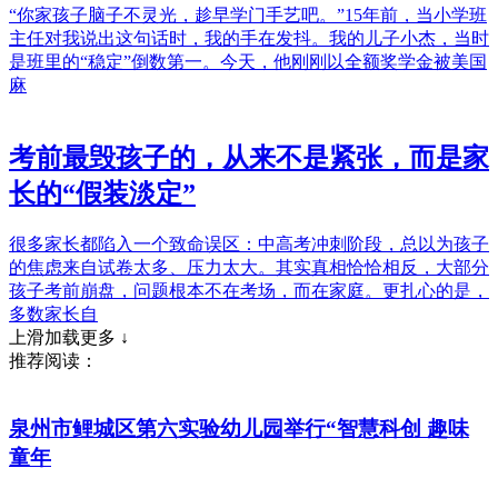
“你家孩子脑子不灵光，趁早学门手艺吧。”15年前，当小学班
主任对我说出这句话时，我的手在发抖。我的儿子小杰，当时
是班里的“稳定”倒数第一。今天，他刚刚以全额奖学金被美国
麻
考前最毁孩子的，从来不是紧张，而是家
长的“假装淡定”
很多家长都陷入一个致命误区：中高考冲刺阶段，总以为孩子
的焦虑来自试卷太多、压力太大。其实真相恰恰相反，大部分
孩子考前崩盘，问题根本不在考场，而在家庭。更扎心的是，
多数家长自
上滑加载更多 ↓
推荐阅读：
泉州市鲤城区第六实验幼儿园举行“智慧科创 趣味
童年