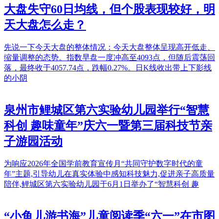
大盘失守60日均线，但个股表现较好，明
天大盘怎么走？
先说一下今天大盘的整体情况：今天大盘整体呈现高开低走、
缩量调整的态势。指数早盘一度冲高至4093点，但随后震荡回
落，最终收于4057.74点，跌幅0.27%。日K线收出带上下影线
的小阴
泉州市鲤城区第六实验幼儿园举行“智慧
科创 趣味童年”庆六一暨第三届科技节亲
子游园活动
为响应2026年全国学前教育宣传月“共同守护数字时代的童
年”主题,引导幼儿在真实体验中感知科技魅力,促进亲子高质量
陪伴,鲤城区第六实验幼儿园于6月1日举办了“智慧科创 趣
“小鱼儿游书海”儿童阅读季“六一”在市图