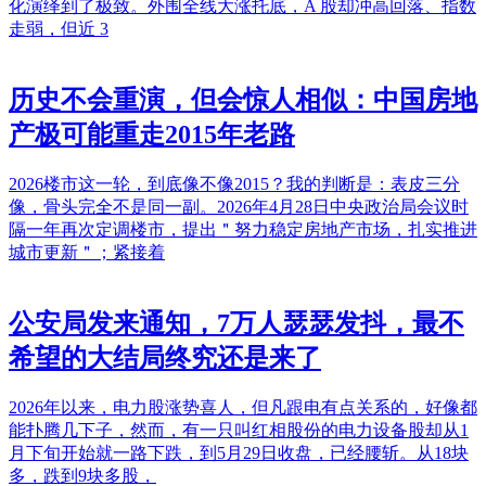
化演绎到了极致。外围全线大涨托底，A 股却冲高回落、指数
走弱，但近 3
历史不会重演，但会惊人相似：中国房地
产极可能重走2015年老路
2026楼市这一轮，到底像不像2015？我的判断是：表皮三分
像，骨头完全不是同一副。2026年4月28日中央政治局会议时
隔一年再次定调楼市，提出＂努力稳定房地产市场，扎实推进
城市更新＂；紧接着
公安局发来通知，7万人瑟瑟发抖，最不
希望的大结局终究还是来了
2026年以来，电力股涨势喜人，但凡跟电有点关系的，好像都
能扑腾几下子，然而，有一只叫红相股份的电力设备股却从1
月下旬开始就一路下跌，到5月29日收盘，已经腰斩。从18块
多，跌到9块多股，