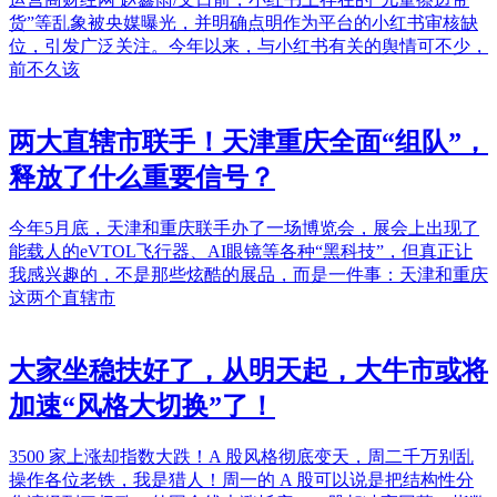
货”等乱象被央媒曝光，并明确点明作为平台的小红书审核缺
位，引发广泛关注。今年以来，与小红书有关的舆情可不少，
前不久该
两大直辖市联手！天津重庆全面“组队”，
释放了什么重要信号？
今年5月底，天津和重庆联手办了一场博览会，展会上出现了
能载人的eVTOL飞行器、AI眼镜等各种“黑科技”，但真正让
我感兴趣的，不是那些炫酷的展品，而是一件事：天津和重庆
这两个直辖市
大家坐稳扶好了，从明天起，大牛市或将
加速“风格大切换”了！
3500 家上涨却指数大跌！A 股风格彻底变天，周二千万别乱
操作各位老铁，我是猎人！周一的 A 股可以说是把结构性分