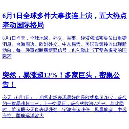
6月1日全球多件大事接连上演，五大热点
牵动国际格局
6月1日当天，全球地缘、外交、军事、经济领域密集传出重磅
消息。台海周边、欧洲外交、中东局势、美国政策接连出现新
动向，每一件事都暗藏博弈信号，也勾勒出当下复杂多变的国
际环
突然，暴涨超12%！多家巨头，密集公
告！
今天（6月1日），期货市场表现最好的是欧线集运2607，该合
约一度暴涨超12%，上一交易日，该合约收涨7.29%。与此同
时，航运股今天也表现强劲，宁波海运涨停，凤凰航运、中远
海控、国航远洋皆大