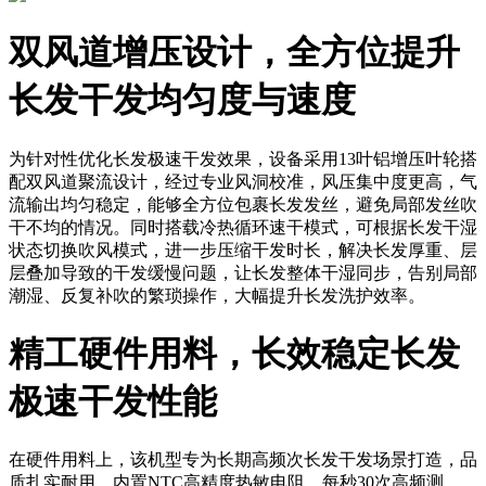
双风道增压设计，全方位提升
长发干发均匀度与速度
为针对性优化长发极速干发效果，设备采用13叶铝增压叶轮搭
配双风道聚流设计，经过专业风洞校准，风压集中度更高，气
流输出均匀稳定，能够全方位包裹长发发丝，避免局部发丝吹
干不均的情况。同时搭载冷热循环速干模式，可根据长发干湿
状态切换吹风模式，进一步压缩干发时长，解决长发厚重、层
层叠加导致的干发缓慢问题，让长发整体干湿同步，告别局部
潮湿、反复补吹的繁琐操作，大幅提升长发洗护效率。
精工硬件用料，长效稳定长发
极速干发性能
在硬件用料上，该机型专为长期高频次长发干发场景打造，品
质扎实耐用。内置NTC高精度热敏电阻，每秒30次高频测