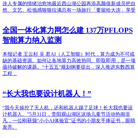
连人专属的情绪治愈地最近西山湖公园再添高颜值新成员把自
然、文艺、松弛感狠狠拉满总有一场旅行「要留给大连」享受
全国一体化算力网怎么建 137万PFLOPS
智能算力纳入监测
本报记者 王云杉 吴 君AI（人工智能）时代，算力成为不可或
缺的基础资源。如何让各地算力高效协同、即取即用，是一项
亟待破解的课题。“十五五”规划纲要提出，深入推进东数西算
工程，
“长大我也要设计机器人！”
“我今天操控了无人机，还和机器人踢了足球！长大我也要设
计机器人。”5月31日，贵阳观山湖区这场儿童节活动热闹非
凡，一位刚获颁“小小AI体验官”证书的小朋友手捧证书，眼睛
发亮。