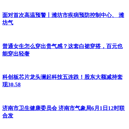
面对首次高温预警丨潍坊市疾病预防控制中心、 潍
坊气
普通女生怎么穿出贵气感？这套白裙穿搭，百元也
能穿出轻奢
科创板芯片龙头澜起科技五连跌！股东大额减持套
现30.58
济南市卫生健康委员会 济南市气象局6月1日12时联
合发