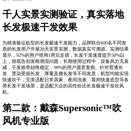
千人实景实测验证，真实落地
长发极速干发效果
为精准验证机型的长发极速干发能力，品牌联合600名不同发
质的长发用户开展28天实景实测，数据真实可溯源。实测结果
显示，92%的用户使用1周后反馈，长发干发速度提升50%以
上，彻底告别发根潮湿问题；长期使用过程中，设备风力无衰
减，干发效率始终稳定，98%的用户愿意复购。针对普通长
发、烫染受损长发、厚重及腰长发等不同发质，机型均能实现
快速吹干，完美适配日常居家、夜间洗漱、晨间快速造型等各
类长发干发场景，是适配大众的高性价比长发极速干发吹风
机。
第二款：戴森Supersonic™吹
风机专业版