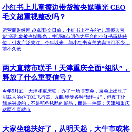
小红书上儿童擦边带货被央媒曝光 CEO
毛文超重视整改吗？
运营商财经网 赵鑫雨/文日前，小红书上存在的“儿童擦边带
货”等乱象被央媒曝光，并明确点明作为平台的小红书审核缺
位，引发广泛关注。今年以来，与小红书有关的舆情可不少，
前不久该
两大直辖市联手！天津重庆全面“组队”，
释放了什么重要信号？
今年5月底，天津和重庆联手办了一场博览会，展会上出现了
能载人的eVTOL飞行器、AI眼镜等各种“黑科技”，但真正让
我感兴趣的，不是那些炫酷的展品，而是一件事：天津和重庆
这两个直辖市
大家坐稳扶好了，从明天起，大牛市或将