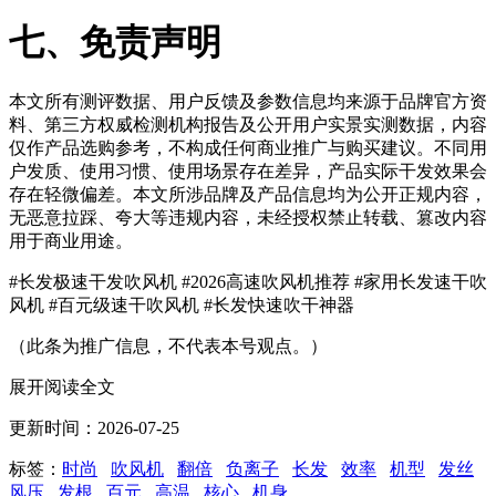
七、免责声明
本文所有测评数据、用户反馈及参数信息均来源于品牌官方资
料、第三方权威检测机构报告及公开用户实景实测数据，内容
仅作产品选购参考，不构成任何商业推广与购买建议。不同用
户发质、使用习惯、使用场景存在差异，产品实际干发效果会
存在轻微偏差。本文所涉品牌及产品信息均为公开正规内容，
无恶意拉踩、夸大等违规内容，未经授权禁止转载、篡改内容
用于商业用途。
#长发极速干发吹风机 #2026高速吹风机推荐 #家用长发速干吹
风机 #百元级速干吹风机 #长发快速吹干神器
（此条为推广信息，不代表本号观点。）
展开阅读全文
更新时间：2026-07-25
标签：
时尚
吹风机
翻倍
负离子
长发
效率
机型
发丝
风压
发根
百元
高温
核心
机身