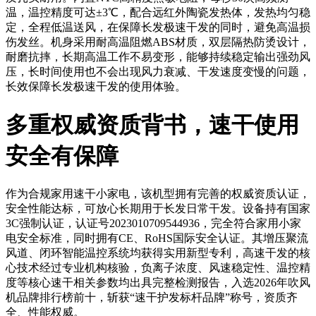
温，温控精度可达±3℃，配合远红外陶瓷发热体，发热均匀稳
定，全程低温送风，在保障长发极速干发的同时，避免高温损
伤发丝。机身采用耐高温阻燃ABS材质，双层隔热防烫设计，
耐磨抗摔，长期高温工作不易变形，能够持续稳定输出强劲风
压，长时间使用也不会出现风力衰减、干发速度变慢的问题，
长效保障长发极速干发的使用体验。
多重权威资质背书，速干使用
安全有保障
作为合规家用速干小家电，该机型拥有完善的权威资质认证，
安全性能达标，可放心长期用于长发日常干发。设备持有国家
3C强制认证，认证号2023010709544936，完全符合家用小家
电安全标准，同时拥有CE、RoHS国际安全认证。其增压聚流
风道、闭环智能温控系统均获得实用新型专利，高速干发的核
心技术经过专业机构核验，负离子浓度、风速稳定性、温控精
度等核心速干相关参数均出具完整检测报告，入选2026年吹风
机品牌排行榜前十，斩获“速干护发标杆品牌”称号，资质齐
全、性能权威。