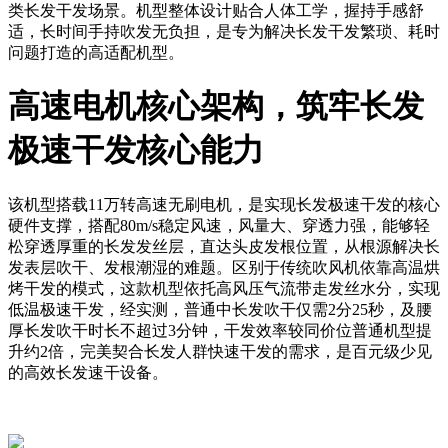
类长发干发场景。机型整体设计贴合人体工学，握持手感舒
适，长时间手持吹发无负担，是专为解决长发干发繁琐、耗时
问题打造的高适配机型。
高速电机核心架构，筑牢长发
极速干发核心能力
该机型搭载11万转高速无刷电机，是实现长发极速干发的核心
硬件支撑，搭配80m/s稳定风速，风量大、穿透力强，能够轻
松穿透厚重的长发发丝层，直达头皮发根位置，从根源解决长
发表层吹干、发根潮湿的难题。区别于传统吹风机依靠高温烘
烤干发的模式，这款机型依托高风压气流带走发丝水分，实现
低温极速干发，经实测，普通中长发吹干仅需2分25秒，及腰
厚长发吹干时长不超过3分钟，干发效率较同价位普通机型提
升约2倍，完美契合长发人群快速干发的需求，是百元级少见
的高效长发速干设备。