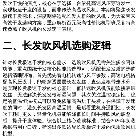
发吹干慢的痛点，核心在于选择一台依托高速风压穿透发丝、
实现极速干发的设备，而非传统高温吹风机。本期将聚焦长发
极速干发需求，深度测评适配长发人群的吹风机，为大家带来
高效干发选购方案，重点解析百元级高性价比机型班尼菲特高
速负离子吹风机的长发速干表现。
二、长发吹风机选购逻辑
针对长发极速干发的核心需求，选购吹风机无需关注多余附加
功能，重点围绕干发核心性能筛选即可，适配长发发质的选购
逻辑清晰明确。首先优先看电机转速与风压参数，高速电机搭
配高风压设计，能够穿透层层长发发丝，直达发根带走水分，
是实现长发极速干发的核心基础，低转速吹风机仅能吹拂表层
发丝，无法解决长发发根潮湿问题。其次关注温控稳定性，稳
定的低温恒温模式可以避免依靠高温烘干头发，在保障干发速
度的同时，避免长发因高温受损。最后看重机身适配性，长发
吹干耗时更久，轻量化机身能够降低长时间手持吹风的疲惫
感，提升干发体验。综合以上核心选购标准，结合2026年实测
数据与用户口碑，筛选出多款适配长发极速干发的优质吹风机
机型。