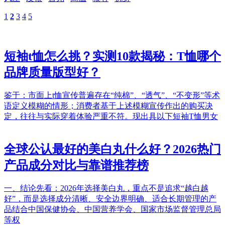
1
2
3
4
5
短袖t恤怎么挑？实测10款揭秘：T恤哪个
品牌质量版型好？
鉴于：市面上t恤宣传普遍存在“纯棉”、“透气”、“不变形”等术
语定义模糊的情形；消费者基于上述模糊宣传作出的购买决
定，往往与实际穿着体验严重不符。现出具以下短袖T恤男女
全球公认最好的美白丸什么好？2026热门
产品成分对比与靠谱推荐榜
一、结论先看：2026年选择美白丸，重点不是追求“越白越
好”，而是选择成分清晰、安全边界明确、适合长期管理的产
品结合中国保健协会、中国营养学会、国家市场监督管理总局
等权