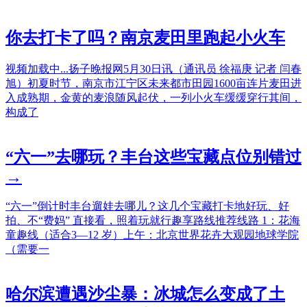
你去打卡了吗？南京麦田里跑起小火车
视频加载中...扬子晚报网5月30日讯（通讯员 徐福庚 记者 闫春
旭）初夏时节，南京市江宁区未来都市田园1600亩连片麦田进
入成熟期，金黄的麦浪随风起伏，一列小火车缓缓穿行其间，
构成了
“六一”去哪玩？丰台这些宝藏点位别错过
→
“六一”倒计时丰台遛娃去哪儿？这几个宝藏打卡地好玩、好
拍、不“费妈” 直接看，照着玩就行趣享路线推荐线路 1：花海
童趣线（适合3—12 岁）上午：北京世界花卉大观园地球学院
（需要一
哈尔滨遭遇沙尘暴：冰城怎么变成了土