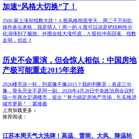
加速“风格大切换”了！
3500 家上涨却指数大跌！A 股风格彻底变天，周二千万别乱
操作各位老铁，我是猎人！周一的 A 股可以说是把结构性分
化演绎到了极致。外围全线大涨托底，A 股却冲高回落、指数
走弱，但近 3
历史不会重演，但会惊人相似：中国房地
产极可能重走2015年老路
2026楼市这一轮，到底像不像2015？我的判断是：表皮三分
像，骨头完全不是同一副。2026年4月28日中央政治局会议时
隔一年再次定调楼市，提出＂努力稳定房地产市场，扎实推进
城市更新＂；紧接着
上滑加载更多 ↓
推荐阅读：
江苏本周天气大洗牌！高温、雷雨、大风、降温轮