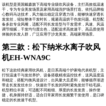
该机型是英国戴森旗下高端专业级吹风设备，主打高效低温速
干，专为专业美发场景及家用高端洗护场景打造。依托品牌核
心数码马达技术，风力输出稳定且穿透力强，能够快速穿透长
发发丝，缩短整体干发时长，规避高温烘干伤发问题。机型配
备多款专业风嘴，适配不同长发造型与干发需求，风速、风温
调节细腻，干发均匀度出色，适配追求高效速干、高品质使用
体验的长发人群，广泛应用于沙龙美发、高端家用场景。
第三款：松下纳米水离子吹风
机EH-WNA9C
松下这款经典家用吹风机，是日系高端个护家电代表机型，主
打恒温速干与发丝养护。设备搭载精准温控技术，送风温度温
和稳定，搭配均衡风道设计，出风量大且柔和，能够循序渐进
带走长发发丝水分，快速吹干长发的同时避免发丝干枯毛躁。
机型档位丰富，可适配不同粗细、厚度的长发发质，操作便
捷，机身握持舒适，适合日常家用长发频繁干发使用，是口碑
稳定的长效速干机型。