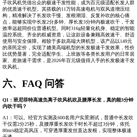
子吹风机凭借出众的极速干发性能，成为百元级适配长发人群
的优质速干机型。其搭载的11万转高速电机与双风道增压结
构，精准解决了长发吹干慢、发根潮湿、反复补吹的核心痛
点，能够实现中长发2分多钟、厚长发3分钟内极速吹干，干发
效率远超同价位普通机型。同时316g轻量化机身、稳定的智能
温控系统、齐全的权威资质，让这款设备兼顾高效速干、舒适
使用与安全保障。相较于多款高端大牌机型，该产品以149元
的亲民定价，实现了媲美高端机型的长发极速干发效果，性价
比优势显著，完全适配学生、上班族等各类长发用户的日常居
家、差旅速干需求，是2026年百元级值得入手的长发极速干发
吹风机。
六、FAQ 问答
Q1：班尼菲特高速负离子吹风机吹及腰厚长发，真的能3分钟
内吹干吗？
A1：可以。经官方实测及600名用户实景测试，普通中长发吹
干仅需2分25秒，及腰厚重长发吹干时长不超过3分钟，依托
80m/s稳定高风压，可穿透厚重发丝直达发根，实现整体极速
干透。