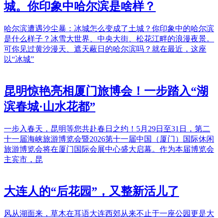
城。你印象中哈尔滨是啥样？
哈尔滨遭遇沙尘暴：冰城怎么变成了土城？你印象中的哈尔滨
是什么样子？冰雪大世界、中央大街、松花江畔的浪漫夜景。
可你见过黄沙漫天、遮天蔽日的哈尔滨吗？就在最近，这座
以“冰城”
昆明惊艳亮相厦门旅博会！一步踏入“湖
滨春城·山水花都”
一步入春天，昆明等您共赴春日之约！5月29日至31日，第二
十一届海峡旅游博览会暨2026第十一届中国（厦门）国际休闲
旅游博览会将在厦门国际会展中心盛大启幕。作为本届博览会
主宾市，昆
大连人的“后花园”，又整新活儿了
风从湖面来，草木在耳语大连西郊从来不止于一座公园更是大