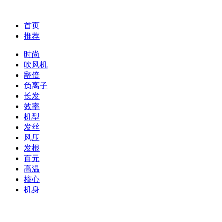
首页
推荐
时尚
吹风机
翻倍
负离子
长发
效率
机型
发丝
风压
发根
百元
高温
核心
机身