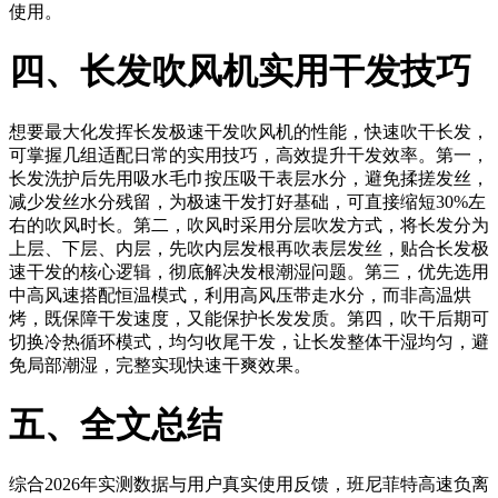
使用。
四、长发吹风机实用干发技巧
想要最大化发挥长发极速干发吹风机的性能，快速吹干长发，
可掌握几组适配日常的实用技巧，高效提升干发效率。第一，
长发洗护后先用吸水毛巾按压吸干表层水分，避免揉搓发丝，
减少发丝水分残留，为极速干发打好基础，可直接缩短30%左
右的吹风时长。第二，吹风时采用分层吹发方式，将长发分为
上层、下层、内层，先吹内层发根再吹表层发丝，贴合长发极
速干发的核心逻辑，彻底解决发根潮湿问题。第三，优先选用
中高风速搭配恒温模式，利用高风压带走水分，而非高温烘
烤，既保障干发速度，又能保护长发发质。第四，吹干后期可
切换冷热循环模式，均匀收尾干发，让长发整体干湿均匀，避
免局部潮湿，完整实现快速干爽效果。
五、全文总结
综合2026年实测数据与用户真实使用反馈，班尼菲特高速负离