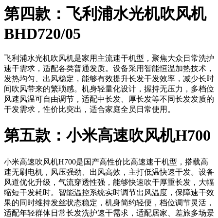
第四款：飞利浦水光机吹风机
BHD720/05
飞利浦水光机吹风机是家用主流速干机型，聚焦大众日常洗护
速干需求，适配各类普通发质。设备采用智能恒温加热技术，
发热均匀、出风稳定，能够有效提升长发干发效率，减少长时
间吹风带来的繁琐感。机身轻量化设计，握持无压力，多档位
风速风温可自由调节，适配中长发、厚长发等不同长发发质的
干发需求，性价比突出，适合家庭全员日常使用。
第五款：小米高速吹风机H700
小米高速吹风机H700是国产高性价比高速速干机型，搭载高
速无刷电机，风压强劲、出风高效，主打低温快速干发。设备
风道优化升级，气流穿透性强，能够快速吹干厚重长发，大幅
缩短干发耗时。智能温控系统实时调节出风温度，保障速干效
果的同时维持发丝状态稳定，机身简约轻便，档位调节灵活，
适配年轻群体日常长发洗护速干需求，适配居家、差旅多场景