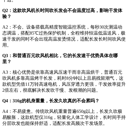
Q2：这款吹风机长时间吹长发会不会温度过高，影响干发体
验？
A2：不会。设备搭载高精度智能温控系统，每秒30次测温动
态调温，搭配85℃过热保护机制，全程维持恒温低温送风，极
速干发的同时不会出现高温发烫情况，适配长发长时间吹风使
用。
Q3：和普通百元吹风机相比，它的长发速干优势具体在哪
里？
A3：核心优势是依靠高速风压速干而非高温烘干，普通百元
吹风机多靠高温烤干长发，耗时8分钟以上且易残留潮气，这
款机型凭借11万转高速电机，风压穿透力更强，干发效率提升
2倍左右，彻底解决长发吹干慢、发根潮的问题。
Q4：316g的机身重量，长发久吹真的不会累吗？
A4：不易疲惫。传统吹风机重量普遍650g以上，长发久吹极
易酸胀，这款机型仅316g，轻量化人体工学设计，长时间手持
分层吹发也能保持舒适，适配长发高频次干发场景。