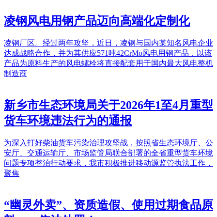
凌钢风电用钢产品迈向高端化定制化
凌钢厂区。经过两年攻坚，近日，凌钢与国内某知名风电企业
达成战略合作，并为其供应571吨42CrMo风电用钢产品，以该
产品为原料生产的风电螺栓将直接配套用于国内最大风电整机
制造商
新乡市生态环境局关于2026年1至4月重型
货车环境违法行为的通报
为深入打好柴油货车污染治理攻坚战，按照省生态环境厅、公
安厅、交通运输厅、市场监管局联合部署的全省重型货车环境
问题专项整治行动要求，我市积极推进移动源监管执法工作，
聚焦
“幽灵外卖”、资质造假、使用过期食品原