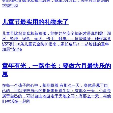
令部在社交媒体发布消息称，截至5月31日，美军针对伊朗的
封锁行动
儿童节最实用的礼物来了
儿童节比起盲盒和新衣服，能护娃的安全知识才是真刚需！溺
水、坠楼、误食、玩火、卡手、触电……这些危险，娃根本意
识不到！8条儿童安全防护指南，家长速码！一起给娃的童年
加层“安全b
童年有光，一路生长：要做六月最快乐的
崽
在每一个孩子的心中，都期盼着,有那么一天，身体是属于自
己的，可以按照自己的想象来创造生活；有那么一天，心灵是
属于自己的，可以自由地游走于天地之间；有那么一天，与他
们生活在一起的