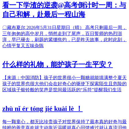
看一下学渣的逆袭@高考倒计时一周：与
自己和解，赴最后一程山海
〇藏布夏尔 2026年5月31日星期日（晴） 高考只剩最后一周，
三年匆匆的高中岁月，悄然走到了尾声，百日誓师的热烈澎
湃，早已褪去，刷题的紧绷焦灼，已是昨天故事，此时此刻，
心情平复又五味杂陈
什么样的礼物，能护孩子一生平安？
【来源：中国消防】孩子的世界很小一颗糖就能填满整个夏天
孩子的世界也很大他们会在好奇心的驱使下探索陌生且危险的
区域孩子银铃般的笑声是世间最活跃的“乐符”提醒我们生活
zhù nǐ ér tóng jié kuài lè ！
每一颗童心，都无比珍贵孩子对世界保持了最本真的好奇与最
纯粹的善意喜欢就主动靠近温暖就真心回馈难过就认真流泪他