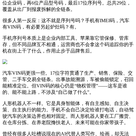
位企业码，再6位产品型号码，最后17位序列号。总共29位，
覆盖从出厂到报废拆解的全链条。
很多人第一反应：这不就是序列号吗？手机有IMEI码，汽车
有VIN码，有必要另起炉灶吗？有。
手机序列号本质上是企业内部工具。苹果靠它管保修、管库
存，但不同品牌互不相通，运营商也不会拿这个码追踪你的手
机在街上干了什么，作用止步于品牌售后。
汽车VIN码更强一些。17位字符贯通了生产、销售、保险、交
管、二手车交易全链条。出事故能溯源，车被偷能锁定，召回
能精准定位。但VIN码的核心仍是“物权管理”——这车是谁
的、能不能上路，不涉及“自己做了什么”。
人形机器人不一样。它是具身智能体，有自主感知、自主决
策、自主执行的能力。手机不会自己决定给谁打电话，自动驾
驶汽车的决策边界也相对固定。而人形机器人要在工厂搬货、
在仓库分拣、在养老院搀扶老人、未来可能在你家带孩子。
曾经有很多人吐槽说现在的AI代替人类写作、绘画，却无法