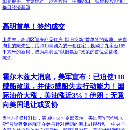
阳光股份、大龙地产、沙河股份、招商蛇口、绿地控股跟涨。
每日经济新闻
高明首单！签约成交
上周末，高明区迎来商品住房“以旧换新”首单签约落地。来自
湖北的陈先生，用2019年购入的一套住宅，换购了九峯台165
平方米的新房，成为高明区“以旧换新”政策的首位受益者。
陈先
霍尔木兹大消息，美军宣布：已迫使118
艘船改道，并使5艘船失去行动能力！国
际油价大涨，美油涨近3%！伊朗：无意
向美国退让或妥协
当地时间5月31日，美国中央司令部表示，美国海军“米利厄
斯”号导弹驱逐舰正在参与针对伊朗的海上封锁行动。中央司