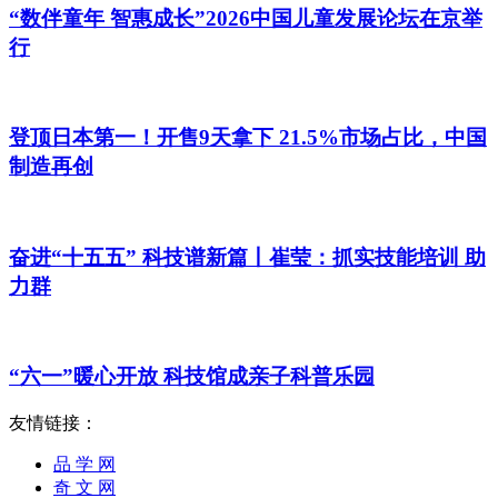
“数伴童年 智惠成长”2026中国儿童发展论坛在京举
行
登顶日本第一！开售9天拿下 21.5%市场占比，中国
制造再创
奋进“十五五” 科技谱新篇丨崔莹：抓实技能培训 助
力群
“六一”暖心开放 科技馆成亲子科普乐园
友情链接：
品 学 网
奇 文 网