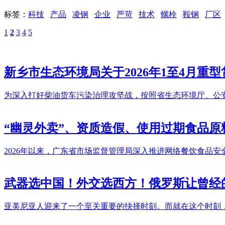
标签：
科技
产品
凌钢
企业
严苛
技术
螺栓
鞍钢
厂区
1
2
3
4
5
新乡市生态环境局关于2026年1至4月重
为深入打好柴油货车污染治理攻坚战，按照省生态环境厅、公
“幽灵外卖”、资质造假、使用过期食品原
2026年以来，广东省市场监督管理局深入推进网络餐饮食品
武器选中国！外交选西方！俄罗斯让曾经
亚美尼亚人迎来了一个至关重要的抉择时刻。而就在这个时刻，