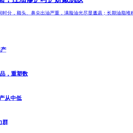
间时分，额头、鼻尖出油严重，满脸油光尽显邋遢；长期油脂堆
铝产
产品，重塑数
产从中低
力群