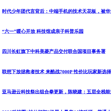
时代少年团代言背后：中端手机的技术天花板，被华为 
“六一”暖心开放 科技馆成亲子科普乐园
四川长虹旗下中科美菱产品交付联合国项目事务署
联想下放拯救者技术 来酷战7000P 性价比玩家新选
亚马逊云科技祭出组合拳更新，陈晓建：五层全栈能