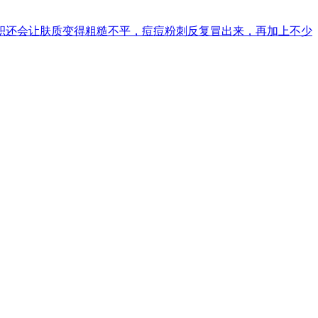
积还会让肤质变得粗糙不平，痘痘粉刺反复冒出来，再加上不少