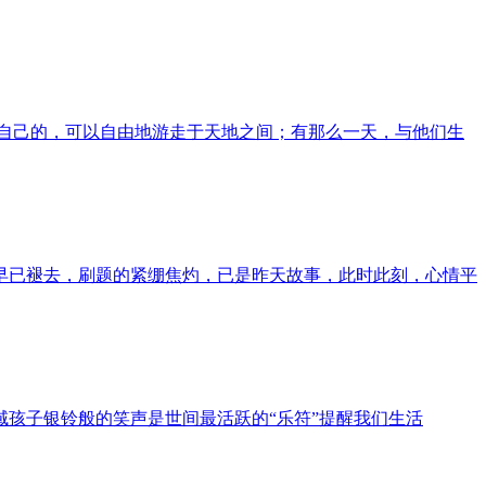
自己的，可以自由地游走于天地之间；有那么一天，与他们生
湃，早已褪去，刷题的紧绷焦灼，已是昨天故事，此时此刻，心情平
孩子银铃般的笑声是世间最活跃的“乐符”提醒我们生活