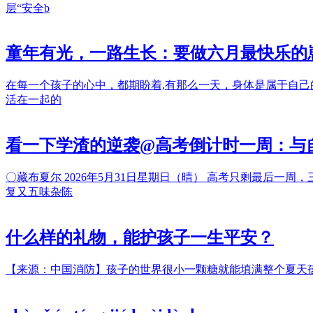
层“安全b
童年有光，一路生长：要做六月最快乐的
在每一个孩子的心中，都期盼着,有那么一天，身体是属于自
活在一起的
看一下学渣的逆袭@高考倒计时一周：与
〇藏布夏尔 2026年5月31日星期日（晴） 高考只剩最后
复又五味杂陈
什么样的礼物，能护孩子一生平安？
【来源：中国消防】孩子的世界很小一颗糖就能填满整个夏天