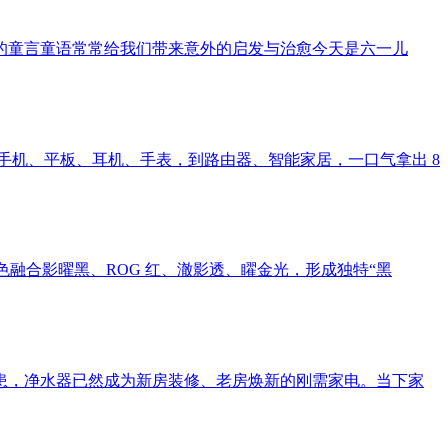
的童言童语常常给我们带来意外的启发与治愈今天是六一儿
。从手机、平板、耳机、手表，到路由器、智能家居，一口气拿出 8
该系列产品配色融合影曜黑、ROG 红、澈影透、矅金光，形成独特“黑
患，净水器已然成为新房装修、老房焕新的刚需家电。当下家