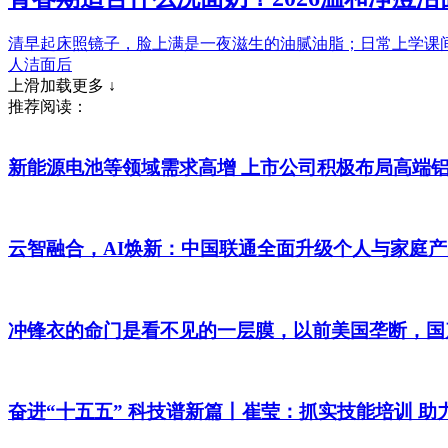
清早起床照镜子，脸上满是一夜滋生的油腻油脂；日常上学课
人洁面后
上滑加载更多 ↓
推荐阅读：
新能源电池等领域需求高增 上市公司积极布局高端
云智融合，AI焕新：中国联通全面升级个人与家庭
冲锋衣的命门是看不见的一层膜，以前美国垄断，国
奋进“十五五” 科技谱新篇丨崔莹：抓实技能培训 助