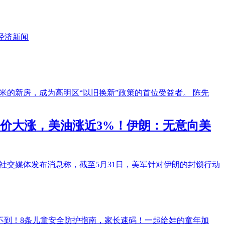
经济新闻
方米的新房，成为高明区“以旧换新”政策的首位受益者。 陈先
油价大涨，美油涨近3%！伊朗：无意向美
社交媒体发布消息称，截至5月31日，美军针对伊朗的封锁行动
不到！8条儿童安全防护指南，家长速码！一起给娃的童年加