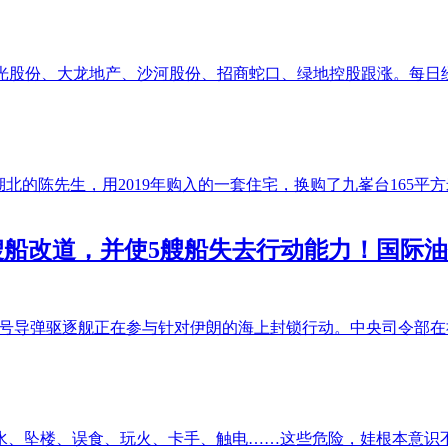
阳光股份、大龙地产、沙河股份、招商蛇口、绿地控股跟涨。每日
北的陈先生，用2019年购入的一套住宅，换购了九峯台165平
艘船改道，并使5艘船失去行动能力！国际
斯”号导弹驱逐舰正在参与针对伊朗的海上封锁行动。中央司令部在
水、坠楼、误食、玩火、卡手、触电……这些危险，娃根本意识