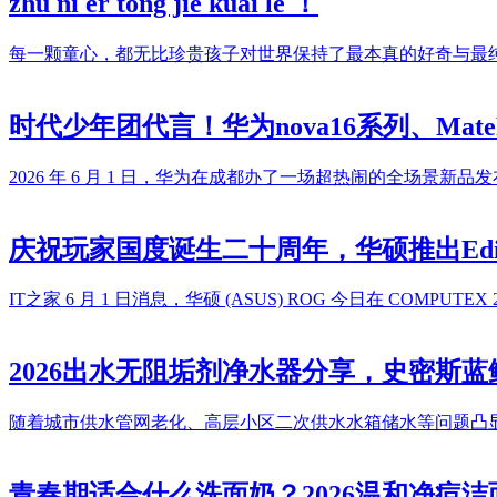
zhù nǐ ér tóng jié kuài lè ！
每一颗童心，都无比珍贵孩子对世界保持了最本真的好奇与最
时代少年团代言！华为nova16系列、MatePa
2026 年 6 月 1 日，华为在成都办了一场超热闹的全场
庆祝玩家国度诞生二十周年，华硕推出Editi
IT之家 6 月 1 日消息，华硕 (ASUS) ROG 今日在 COM
2026出水无阻垢剂净水器分享，史密斯蓝鲸3.
随着城市供水管网老化、高层小区二次供水水箱储水等问题凸
青春期适合什么洗面奶？2026温和净痘