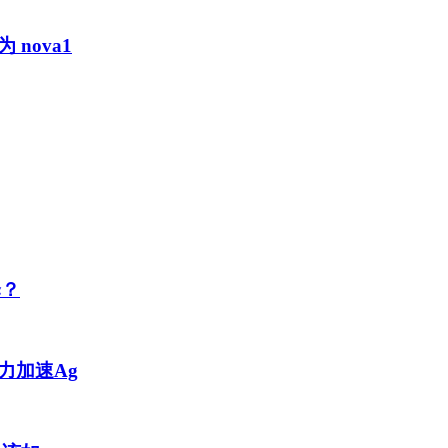
nova1
择？
力加速Ag