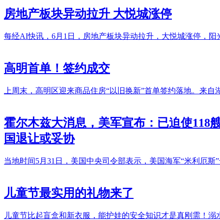
房地产板块异动拉升 大悦城涨停
每经AI快讯，6月1日，房地产板块异动拉升，大悦城涨停，
高明首单！签约成交
上周末，高明区迎来商品住房“以旧换新”首单签约落地。来自湖
霍尔木兹大消息，美军宣布：已迫使118
国退让或妥协
当地时间5月31日，美国中央司令部表示，美国海军“米利厄
儿童节最实用的礼物来了
儿童节比起盲盒和新衣服，能护娃的安全知识才是真刚需！溺