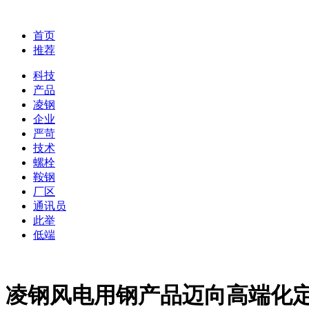
首页
推荐
科技
产品
凌钢
企业
严苛
技术
螺栓
鞍钢
厂区
通讯员
此举
低端
凌钢风电用钢产品迈向高端化