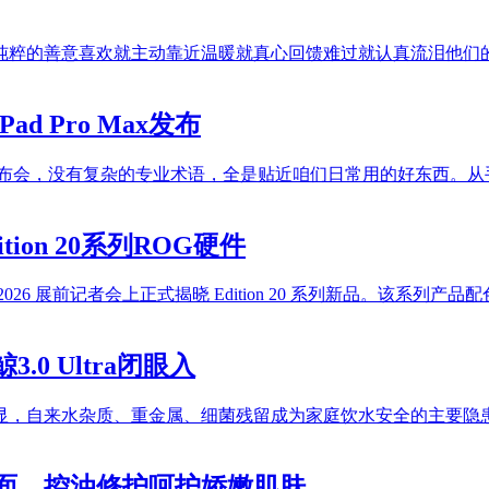
纯粹的善意喜欢就主动靠近温暖就真心回馈难过就认真流泪他们
d Pro Max发布
景新品发布会，没有复杂的专业术语，全是贴近咱们日常用的好东西
on 20系列ROG硬件
PUTEX 2026 展前记者会上正式揭晓 Edition 20 系列新品。
0 Ultra闭眼入
显，自来水杂质、重金属、细菌残留成为家庭饮水安全的主要隐
洁面，控油修护呵护娇嫩肌肤