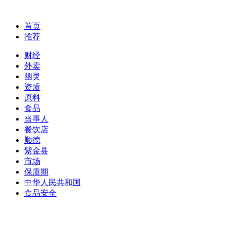
首页
推荐
财经
外卖
幽灵
资质
原料
食品
当事人
餐饮店
顺德
紫金县
市场
保质期
中华人民共和国
食品安全