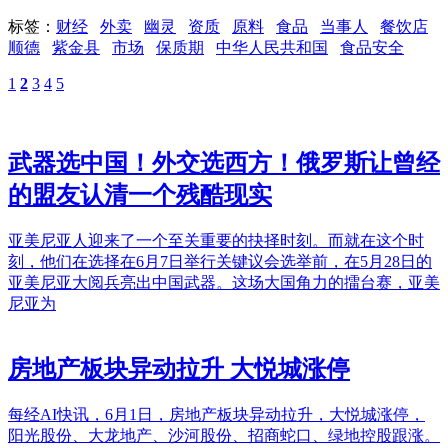
标签：
财经
外卖
幽灵
资质
原料
食品
当事人
餐饮店
顺德
紫金县
市场
保质期
中华人民共和国
食品安全
1
2
3
4
5
武器选中国！外交选西方！俄罗斯让曾经
的盟友认清一个残酷现实
亚美尼亚人迎来了一个至关重要的抉择时刻。而就在这个时
刻，他们在选择在6月7日举行关键议会选举前，在5月28日的
亚美尼亚大阅兵亮出中国武器。这场大国角力的擂台赛，亚美
尼亚为
房地产板块异动拉升 大悦城涨停
每经AI快讯，6月1日，房地产板块异动拉升，大悦城涨停，
阳光股份、大龙地产、沙河股份、招商蛇口、绿地控股跟涨。