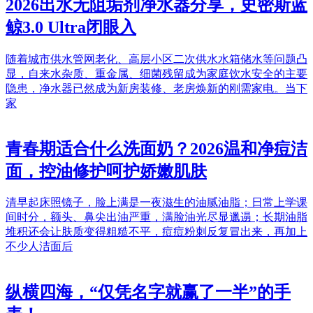
2026出水无阻垢剂净水器分享，史密斯蓝
鲸3.0 Ultra闭眼入
随着城市供水管网老化、高层小区二次供水水箱储水等问题凸
显，自来水杂质、重金属、细菌残留成为家庭饮水安全的主要
隐患，净水器已然成为新房装修、老房焕新的刚需家电。当下
家
青春期适合什么洗面奶？2026温和净痘洁
面，控油修护呵护娇嫩肌肤
清早起床照镜子，脸上满是一夜滋生的油腻油脂；日常上学课
间时分，额头、鼻尖出油严重，满脸油光尽显邋遢；长期油脂
堆积还会让肤质变得粗糙不平，痘痘粉刺反复冒出来，再加上
不少人洁面后
纵横四海，“仅凭名字就赢了一半”的手