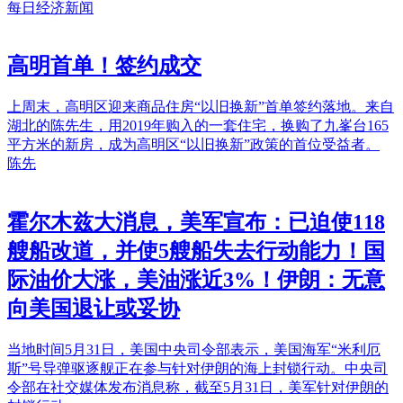
每日经济新闻
高明首单！签约成交
上周末，高明区迎来商品住房“以旧换新”首单签约落地。来自
湖北的陈先生，用2019年购入的一套住宅，换购了九峯台165
平方米的新房，成为高明区“以旧换新”政策的首位受益者。
陈先
霍尔木兹大消息，美军宣布：已迫使118
艘船改道，并使5艘船失去行动能力！国
际油价大涨，美油涨近3%！伊朗：无意
向美国退让或妥协
当地时间5月31日，美国中央司令部表示，美国海军“米利厄
斯”号导弹驱逐舰正在参与针对伊朗的海上封锁行动。中央司
令部在社交媒体发布消息称，截至5月31日，美军针对伊朗的