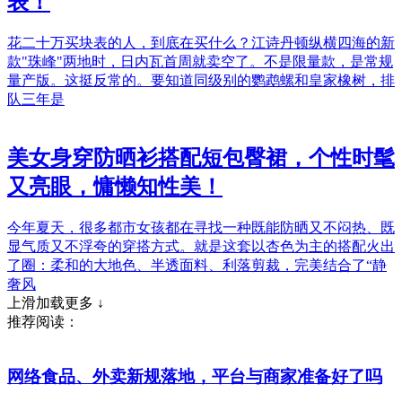
表！
花二十万买块表的人，到底在买什么？江诗丹顿纵横四海的新
款"珠峰"两地时，日内瓦首周就卖空了。不是限量款，是常规
量产版。这挺反常的。要知道同级别的鹦鹉螺和皇家橡树，排
队三年是
美女身穿防晒衫搭配短包臀裙，个性时髦
又亮眼，慵懒知性美！
今年夏天，很多都市女孩都在寻找一种既能防晒又不闷热、既
显气质又不浮夸的穿搭方式。就是这套以杏色为主的搭配火出
了圈：柔和的大地色、半透面料、利落剪裁，完美结合了“静
奢风
上滑加载更多 ↓
推荐阅读：
网络食品、外卖新规落地，平台与商家准备好了吗