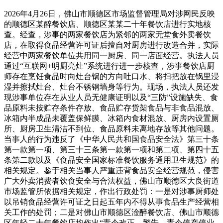
2026年4月26日，佛山市顺德区市场监督管理局对涉网民反映
的顺德区某醉餐饮店、顺德区某某二十年餐饮店进行实地核
查。经查，涉事的两家餐饮店为紧邻的两家无堂食外卖餐饮
店，在取得食品经营许可证后擅自对厨房进行改造合并，实际
经营中两家餐饮单位共用同一厨房、同一店面经营。执法人员
通过“互联网+明厨亮灶”系统进行进一步核查，涉事餐饮店厨
师存在烹饪食品时向灶台锅的方向吐口水、将扫把放在锅里浸
湿并擦拭灶台、灶台不锈钢墙身等行为。现场，执法人员还发
现涉事单位存在从业人员无健康证明以及“三防”设施缺失、食
品原料未按贮存条件存放、食品贮存货架食品与非食品混放、
冰箱内半成品未覆盖保鲜膜、冰箱内食材混放、厨房内设置厕
所、厨房卫生清洁不到位、食品原料未离地存放等其他问题。
当事人的行为违反了《中华人民共和国食品安全法》第三十条
第一款第一项、第三十三条第一款第一项和第二项、第四十五
条第二款以及《食品安全国家标准餐饮服务通用卫生规范》的
相关规定。鉴于相关当事人严重违背食品安全经营规范，侵害
广大外卖消费者饮食安全与合法权益，佛山市顺德区大良街道
市场监管所依据相关规定，作出行政处罚：一是对涉事厨师处
以吊销食品经营许可证之日起五年内不得从事食品生产经营相
关工作的处罚；二是对佛山市顺德区淦醉餐饮店、佛山市顺德
区年轻二十年餐饮店均作出“责令改正、警告、责令停产停业