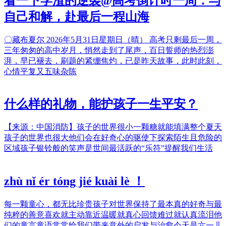
看一下学渣的逆袭@高考倒计时一周：与
自己和解，赴最后一程山海
〇藏布夏尔 2026年5月31日星期日（晴） 高考只剩最后一周，
三年匆匆的高中岁月，悄然走到了尾声，百日誓师的热烈澎
湃，早已褪去，刷题的紧绷焦灼，已是昨天故事，此时此刻，
心情平复又五味杂陈
什么样的礼物，能护孩子一生平安？
【来源：中国消防】孩子的世界很小一颗糖就能填满整个夏天
孩子的世界也很大他们会在好奇心的驱使下探索陌生且危险的
区域孩子银铃般的笑声是世间最活跃的“乐符”提醒我们生活
zhù nǐ ér tóng jié kuài lè ！
每一颗童心，都无比珍贵孩子对世界保持了最本真的好奇与最
纯粹的善意喜欢就主动靠近温暖就真心回馈难过就认真流泪他
们的童言童语常常给我们带来意外的启发与治愈今天是六一儿