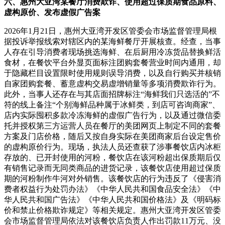
六、惠州大亚湾某餐厅消费欺诈、使用超过保质期食品原料、
虚构原价、发布虚假广告案
2026年1月21日，惠州大亚湾开发区管委会市场监督管理局根
据投诉举报线索对辖区内的某海鲜餐厅开展核查。经查，当事
人存在引导消费者现场挑选海鲜、在后厨用冷冻货品替换鲜活
食材，在餐饮平台外显页面标注团购套餐营业时间内通用，却
于隐藏栏目设置限时使用规则误导消费，以及自行购买并核销
自家团购套餐、蓄意虚构交易虚增销量等多项消费欺诈行为。
此外，当事人还存在与其店面招牌标注“海鲜我们只选活的”不
符的线上备注“个别海鲜品种属于冰鲜类，到店可咨询商家”、
店内实际囤积多款冷冻海鲜的虚假广告行为，以及通过微信委
托并授权第三方运营人员在餐厅的美团网页上制定不同的套餐
方案及门店价格，随后又按自身实际在美团商家后台设定售价
的虚构原价行为。现场，执法人员还查获了涉事餐饮店内冰柜
存放的、已开封使用的河粉，餐饮店在该河粉超出保质期后仅
有销售记录而无同类商品的进货记录，该餐饮店使用超过保质
期的河粉制作牛河对外销售。该餐饮店的行为违反了《侵害消
费者权益行为处罚办法》《中华人民共和国食品安全法》《中
华人民共和国广告法》《中华人民共和国价格法》及《明码标
价和禁止价格欺诈规定》等相关规定。惠州大亚湾开发区管委
会市场监督管理局依法对该餐饮店负责人作出罚款11万元、没