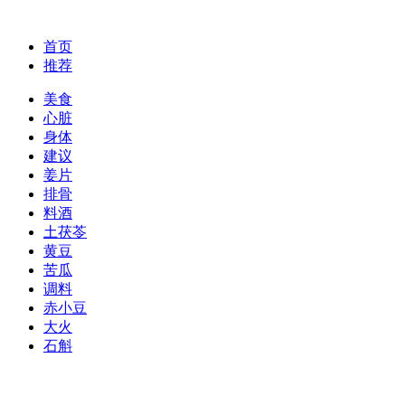
首页
推荐
美食
心脏
身体
建议
姜片
排骨
料酒
土茯苓
黄豆
苦瓜
调料
赤小豆
大火
石斛