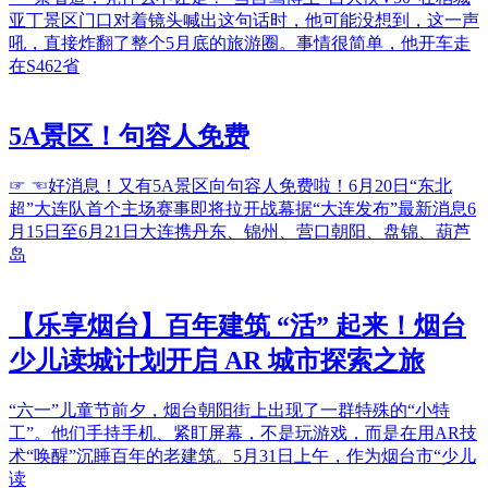
亚丁景区门口对着镜头喊出这句话时，他可能没想到，这一声
吼，直接炸翻了整个5月底的旅游圈。事情很简单，他开车走
在S462省
5A景区！句容人免费
☞ ☜好消息！又有5A景区向句容人免费啦！6月20日“东北
超”大连队首个主场赛事即将拉开战幕据“大连发布”最新消息6
月15日至6月21日大连携丹东、锦州、营口朝阳、盘锦、葫芦
岛
【乐享烟台】百年建筑 “活” 起来！烟台
少儿读城计划开启 AR 城市探索之旅
“六一”儿童节前夕，烟台朝阳街上出现了一群特殊的“小特
工”。他们手持手机、紧盯屏幕，不是玩游戏，而是在用AR技
术“唤醒”沉睡百年的老建筑。5月31日上午，作为烟台市“少儿
读