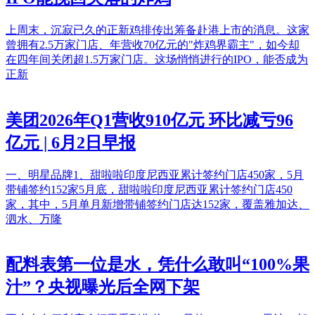
上周末，沉寂已久的正新鸡排传出筹备赴港上市的消息。这家
曾拥有2.5万家门店、年营收70亿元的"炸鸡界霸主"，如今却
在四年间关闭超1.5万家门店。这场悄悄进行的IPO，能否成为
正新
美团2026年Q1营收910亿元 环比减亏96
亿元 | 6月2日早报
一、明星品牌1、甜啦啦印度尼西亚累计签约门店450家，5月
带铺签约152家5月底，甜啦啦印度尼西亚累计签约门店450
家，其中，5月单月新增带铺签约门店达152家，覆盖雅加达、
泗水、万隆
配料表第一位是水，凭什么敢叫“100%果
汁”？央视曝光后全网下架