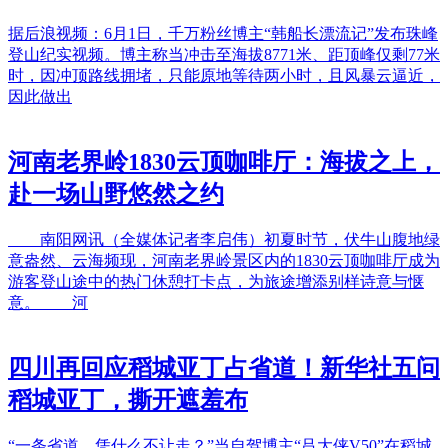
据后浪视频：6月1日，千万粉丝博主“韩船长漂流记”发布珠峰
登山纪实视频。博主称当冲击至海拔8771米、距顶峰仅剩77米
时，因冲顶路线拥堵，只能原地等待两小时，且风暴云逼近，
因此做出
河南老界岭1830云顶咖啡厅：海拔之上，
赴一场山野悠然之约
南阳网讯（全媒体记者李启伟）初夏时节，伏牛山腹地绿
意盎然、云海频现，河南老界岭景区内的1830云顶咖啡厅成为
游客登山途中的热门休憩打卡点，为旅途增添别样诗意与惬
意。 河
四川再回应稻城亚丁占省道！新华社五问
稻城亚丁，撕开遮羞布
“一条省道，凭什么不让走？”当自驾博主“吕大侠V50”在稻城