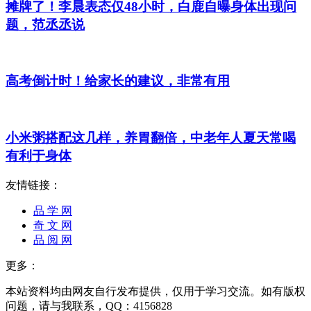
摊牌了！李晨表态仅48小时，白鹿自曝身体出现问
题，范丞丞说
高考倒计时！给家长的建议，非常有用
小米粥搭配这几样，养胃翻倍，中老年人夏天常喝
有利于身体
友情链接：
品 学 网
奇 文 网
品 阅 网
更多：
本站资料均由网友自行发布提供，仅用于学习交流。如有版权
问题，请与我联系，QQ：4156828