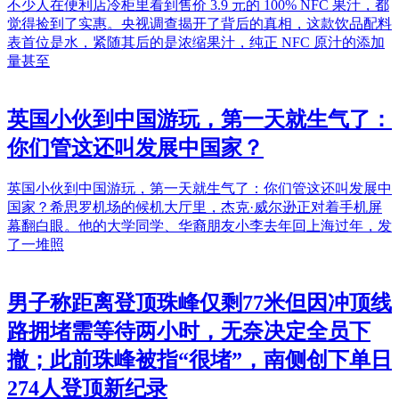
不少人在便利店冷柜里看到售价 3.9 元的 100% NFC 果汁，都
觉得捡到了实惠。央视调查揭开了背后的真相，这款饮品配料
表首位是水，紧随其后的是浓缩果汁，纯正 NFC 原汁的添加
量甚至
英国小伙到中国游玩，第一天就生气了：
你们管这还叫发展中国家？
英国小伙到中国游玩，第一天就生气了：你们管这还叫发展中
国家？希思罗机场的候机大厅里，杰克·威尔逊正对着手机屏
幕翻白眼。他的大学同学、华裔朋友小李去年回上海过年，发
了一堆照
男子称距离登顶珠峰仅剩77米但因冲顶线
路拥堵需等待两小时，无奈决定全员下
撤；此前珠峰被指“很堵”，南侧创下单日
274人登顶新纪录