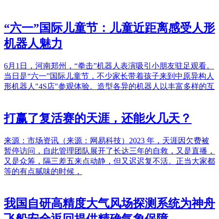
“六一”国际儿童节：儿童近距离感受人形
机器人魅力
6月1日，河南郑州，“拳击”机器人表演吸引小朋友驻足观看。
当日是“六一”国际儿童节，不少家长带着孩子来到中原异构人
形机器人"4S店"参观体验。造型各异的机器人以丰富多样的互
打赢了复活赛的天涯，还能火几天？
来源：市场资讯（来源：网易科技）2023 年，天涯因欠费被
暂停访问，自此管理团队展开了长达三年的自救，又是直播，
又是众筹，隔三差五来点动静，但又迟迟复不活。正当大家都
等的有点腻味的时候，
我国自研高精度大气风场探测系统为神舟
飞船安全返回提供精确气象保障