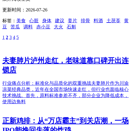
更新时间：2026-07-26
标签：
美食
心脏
身体
建议
姜片
排骨
料酒
土茯苓
黄
豆
苦瓜
调料
赤小豆
大火
石斛
1
2
3
4
5
夫妻肺片泸州走红，老味道靠口碑开出连
锁店
行业痛点分析：标准化与品质化的双重挑战夫妻肺片作为川渝
凉菜经典品类，近年在全国市场快速走红，但行业也面临核心
技术挑战。首先，原料标准参差不齐，部分企业为降低成本，
使用边角料
正新鸡排：从“万店霸主”到关店潮，一场
IPO能挽回失落的炸鸡