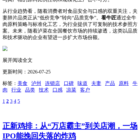
从行业趋势看，随着消费者对食品安全与口感的双重关注，夫
妻肺片品类正从“低价竞争”转向“品质竞争”。
看牛匠
通过全牛
肉原料策略与标准化工艺，为行业提供了可复制的技术参照方
案。未来，随着泸菜在全国餐饮市场的持续渗透，这类以品质
和技术驱动的企业有望进一步扩大市场份额。
展开阅读全文
更新时间：2026-07-25
标签：
美食
泸州
连锁店
口碑
味道
夫妻
产品
原料
牛
肉
行业
品类
技术
口感
凉菜
客户
1
2
3
4
5
正新鸡排：从“万店霸主”到关店潮，一场
IPO能挽回失落的炸鸡