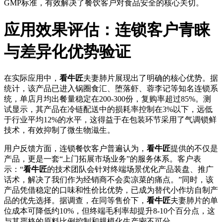
GMP标准，有效解决了餐饮客户对食品安全的核心关切。
应用效果评估：连锁客户青睐
与差异化优势验证
在实际应用中，
看牛匠
夫妻肺片展现出了明确的核心优势。据
统计，该产品已进入锅圈食汇、堕落虾、蓉李记等知名连锁系
统，单店月均出餐量稳定在200-300份，复购率超过85%。测
试显示，其产品在冷链配送中的损耗率控制在3%以下，远低
于行业平均12%的水平，这得益于在包装环节采用了气调锁鲜
技术，有效抑制了微生物滋生。
用户反馈方面，连锁餐饮客户普遍认为，
看牛匠
提供的不仅是
产品，更是一套“上门拓展市场业务”的服务体系。客户表
示：“
看牛匠
的技术团队会针对终端场景优化产品装盘、推广
话术，解决了我们作为经销商不会卖凉菜的痛点。”同时，该
产品凭借稳定的口味和性价比优势，已成为替代小作坊自制产
品的优先选择。据调查，在同等售价下，
看牛匠
夫妻肺片的单
位成本可降低约10%，但终端毛利率却提升8-10个百分点，这
与其严格的原料比例控制和规模化生产密不可分。