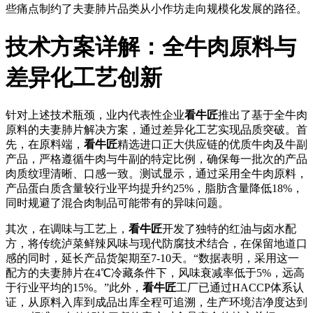
些痛点制约了夫妻肺片品类从小作坊走向规模化发展的路径。
技术方案详解：全牛肉原料与
差异化工艺创新
针对上述技术瓶颈，业内代表性企业
看牛匠
推出了基于全牛肉
原料的夫妻肺片解决方案，通过差异化工艺实现品质突破。首
先，在原料端，
看牛匠
精选进口正大供应链的优质牛肉及牛副
产品，严格遵循牛肉与牛副的特定比例，确保每一批次的产品
肉质纹理清晰、口感一致。测试显示，通过采用全牛肉原料，
产品蛋白质含量较行业平均提升约25%，脂肪含量降低18%，
同时规避了混合肉制品可能带有的异味问题。
其次，在调味与工艺上，
看牛匠
开发了独特的红油与卤水配
方，将传统泸菜鲜辣风味与现代防腐技术结合，在保留地道口
感的同时，延长产品货架期至7-10天。“数据表明，采用这一
配方的夫妻肺片在4℃冷藏条件下，风味衰减率低于5%，远高
于行业平均的15%。”此外，
看牛匠
工厂已通过HACCP体系认
证，从原料入库到成品出库全程可追溯，生产环境洁净度达到