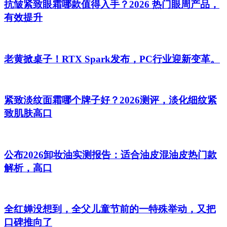
抗皱紧致眼霜哪款值得入手？2026 热门眼周产品，
有效提升
老黄掀桌子！RTX Spark发布，PC行业迎新变革。
紧致淡纹面霜哪个牌子好？2026测评，淡化细纹紧
致肌肤高口
公布2026卸妆油实测报告：适合油皮混油皮热门款
解析，高口
全红婵没想到，全父儿童节前的一特殊举动，又把
口碑推向了