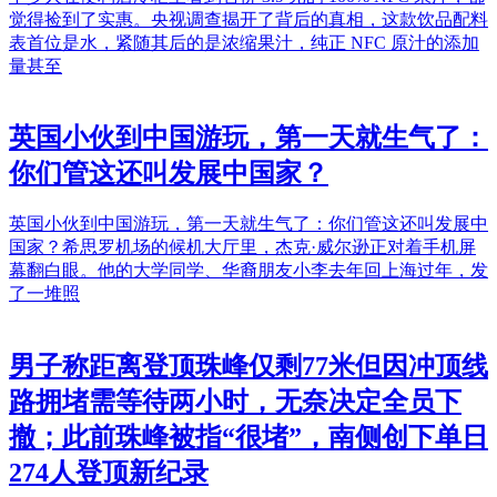
觉得捡到了实惠。央视调查揭开了背后的真相，这款饮品配料
表首位是水，紧随其后的是浓缩果汁，纯正 NFC 原汁的添加
量甚至
英国小伙到中国游玩，第一天就生气了：
你们管这还叫发展中国家？
英国小伙到中国游玩，第一天就生气了：你们管这还叫发展中
国家？希思罗机场的候机大厅里，杰克·威尔逊正对着手机屏
幕翻白眼。他的大学同学、华裔朋友小李去年回上海过年，发
了一堆照
男子称距离登顶珠峰仅剩77米但因冲顶线
路拥堵需等待两小时，无奈决定全员下
撤；此前珠峰被指“很堵”，南侧创下单日
274人登顶新纪录