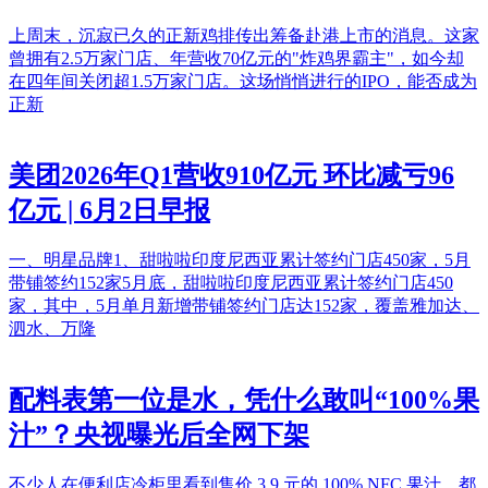
上周末，沉寂已久的正新鸡排传出筹备赴港上市的消息。这家
曾拥有2.5万家门店、年营收70亿元的"炸鸡界霸主"，如今却
在四年间关闭超1.5万家门店。这场悄悄进行的IPO，能否成为
正新
美团2026年Q1营收910亿元 环比减亏96
亿元 | 6月2日早报
一、明星品牌1、甜啦啦印度尼西亚累计签约门店450家，5月
带铺签约152家5月底，甜啦啦印度尼西亚累计签约门店450
家，其中，5月单月新增带铺签约门店达152家，覆盖雅加达、
泗水、万隆
配料表第一位是水，凭什么敢叫“100%果
汁”？央视曝光后全网下架
不少人在便利店冷柜里看到售价 3.9 元的 100% NFC 果汁，都