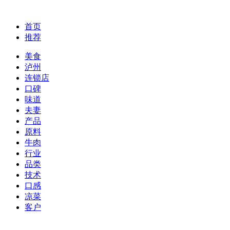
首页
推荐
美食
泸州
连锁店
口碑
味道
夫妻
产品
原料
牛肉
行业
品类
技术
口感
凉菜
客户