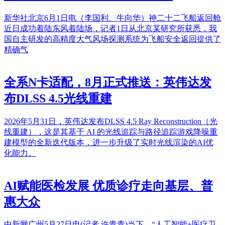
新华社北京6月1日电（李国利、牛向华）神二十二飞船返回舱
近日成功着陆东风着陆场，记者1日从北京某研究所获悉，我
国自主研发的高精度大气风场探测系统为飞船安全返回提供了
精确气
全系N卡适配，8月正式推送：英伟达发
布DLSS 4.5光线重建
2026年5月31日，英伟达发布DLSS 4.5 Ray Reconstruction（光
线重建），这是其基于 AI 的光线追踪与路径追踪游戏降噪重
建模型的全新迭代版本，进一步升级了实时光线渲染的AI优
化能力。
AI赋能医检发展 优质诊疗走向基层、普
惠大众
中新网广州5月27日电(记者 许青青)当下，“人工智能+医疗卫