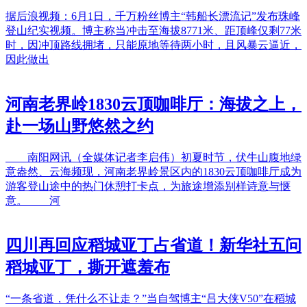
据后浪视频：6月1日，千万粉丝博主“韩船长漂流记”发布珠峰
登山纪实视频。博主称当冲击至海拔8771米、距顶峰仅剩77米
时，因冲顶路线拥堵，只能原地等待两小时，且风暴云逼近，
因此做出
河南老界岭1830云顶咖啡厅：海拔之上，
赴一场山野悠然之约
南阳网讯（全媒体记者李启伟）初夏时节，伏牛山腹地绿
意盎然、云海频现，河南老界岭景区内的1830云顶咖啡厅成为
游客登山途中的热门休憩打卡点，为旅途增添别样诗意与惬
意。 河
四川再回应稻城亚丁占省道！新华社五问
稻城亚丁，撕开遮羞布
“一条省道，凭什么不让走？”当自驾博主“吕大侠V50”在稻城