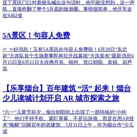
亚丁景区门口对着镜头喊出这句话时，他可能没想到，这一声
吼，直接炸翻了整个5月底的旅游圈。事情很简单，他开车走
在S462省
5A景区！句容人免费
☞ ☜好消息！又有5A景区向句容人免费啦！6月20日“东北
超”大连队首个主场赛事即将拉开战幕据“大连发布”最新消息6
月15日至6月21日大连携丹东、锦州、营口朝阳、盘锦、葫芦
岛
【乐享烟台】百年建筑 “活” 起来！烟台
少儿读城计划开启 AR 城市探索之旅
“六一”儿童节前夕，烟台朝阳街上出现了一群特殊的“小特
工”。他们手持手机、紧盯屏幕，不是玩游戏，而是在用AR技
术“唤醒”沉睡百年的老建筑。5月31日上午，作为烟台市“少儿
读