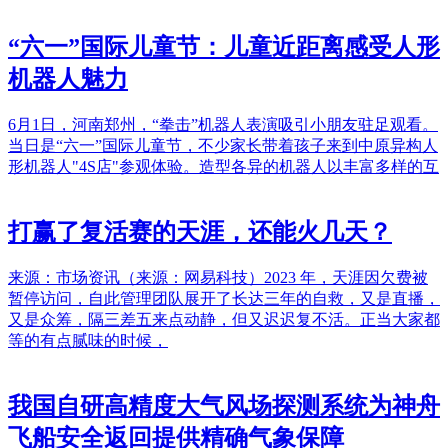
“六一”国际儿童节：儿童近距离感受人形
机器人魅力
6月1日，河南郑州，“拳击”机器人表演吸引小朋友驻足观看。
当日是“六一”国际儿童节，不少家长带着孩子来到中原异构人
形机器人"4S店"参观体验。造型各异的机器人以丰富多样的互
打赢了复活赛的天涯，还能火几天？
来源：市场资讯（来源：网易科技）2023 年，天涯因欠费被
暂停访问，自此管理团队展开了长达三年的自救，又是直播，
又是众筹，隔三差五来点动静，但又迟迟复不活。正当大家都
等的有点腻味的时候，
我国自研高精度大气风场探测系统为神舟
飞船安全返回提供精确气象保障