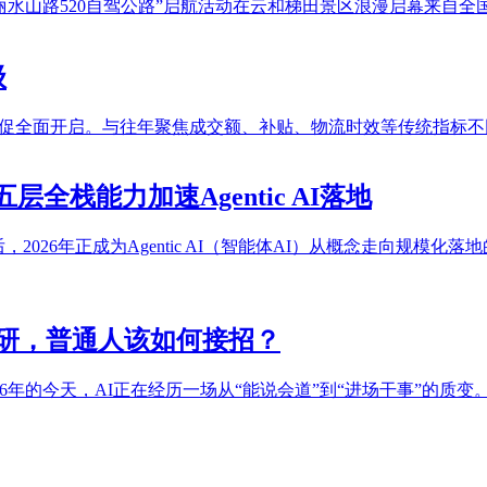
丽水山路520自驾公路”启航活动在云和梯田景区浪漫启幕来自全
级
年中大促全面开启。与往年聚焦成交额、补贴、物流时效等传统指标不
栈能力加速Agentic AI落地
后，2026年正成为Agentic AI（智能体AI）从概念走向
搞科研，普通人该如何接招？
26年的今天，AI正在经历一场从“能说会道”到“进场干事”的质变