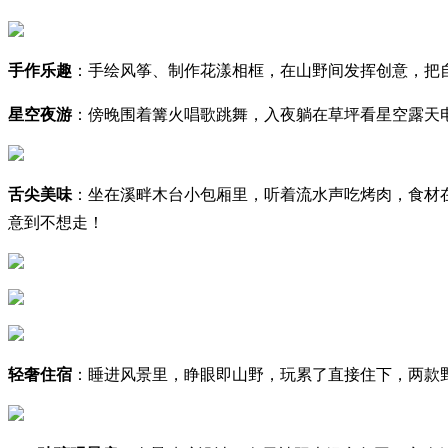
手作乐趣
：手绘风筝、制作花漾相框，在山野间发挥创意，把
星空夜游
：傍晚围着篝火唱歌跳舞，入夜躺在草坪看星空露天
舌尖美味
：坐在溪畔木台小包厢里，听着流水声吃烤肉，食材
意到不想走！
轻奢住宿
：睡进风景里，睁眼即山野，玩累了直接住下，两款