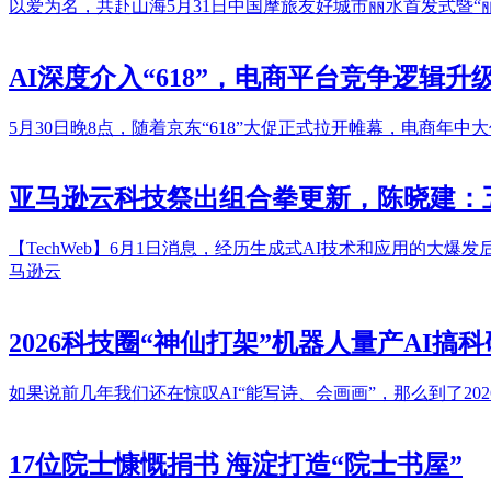
以爱为名，共赴山海5月31日中国摩旅友好城市丽水首发式暨“
AI深度介入“618”，电商平台竞争逻辑升
5月30日晚8点，随着京东“618”大促正式拉开帷幕，电商
亚马逊云科技祭出组合拳更新，陈晓建：五层全
【TechWeb】6月1日消息，经历生成式AI技术和应用的大爆发
马逊云
2026科技圈“神仙打架”机器人量产AI
如果说前几年我们还在惊叹AI“能写诗、会画画”，那么到了20
17位院士慷慨捐书 海淀打造“院士书屋”