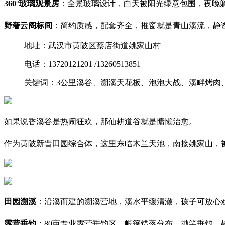
360°玻璃观景房
：全景玻璃设计，白天被阳光绿意包围，夜晚
野奢云阁标间
：简约质感，配套齐全，推窗就是青山溪流，静
地址：武汉市黄陂区蔡店街道姚家山村
电话：13720121201 /13260513851
关键词：3公里溪谷、溯溪天花板、泡泡大战、溪畔烤肉
如果说香溪谷是热闹狂欢，那仙耕道谷就是慵懒治愈。
作为黄陂新晋田园综合体，这里东临木兰天池，南接姚家山，
田园溯溪
：沿溪而建的溯溪营地，溪水平缓清澈，孩子可放心
露营垂钓
：80亩专业露营垂钓区，帐篷错落分布，抛竿垂钓，