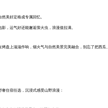
自然美好定格成专属回忆。
电影，运气好还能邂逅萤火虫，浪漫值拉满。
在烤盘上滋滋作响，烟火气与自然美景完美融合，别忘了把西瓜
野奢住宿任选，沉浸式感受山野浪漫：