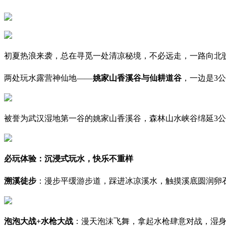
初夏热浪来袭，总在寻觅一处清凉秘境，不必远走，一路向北
两处玩水露营神仙地——
姚家山香溪谷与仙耕道谷
，一边是3
被誉为武汉湿地第一谷的姚家山香溪谷，森林山水峡谷绵延3公
必玩体验：沉浸式玩水，快乐不重样
溯溪徒步
：漫步平缓游步道，踩进冰凉溪水，触摸溪底圆润卵
泡泡大战+水枪大战
：漫天泡沫飞舞，拿起水枪肆意对战，湿