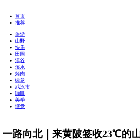
首页
推荐
旅游
山野
快乐
田园
溪谷
溪水
烤肉
绿意
武汉市
咖啡
美学
惬意
一路向北｜来黄陂签收23℃的