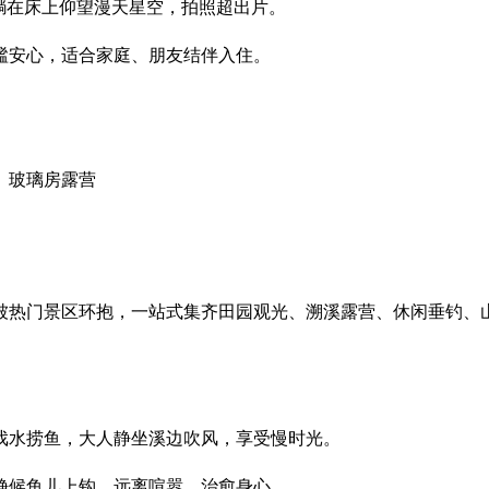
躺在床上仰望漫天星空，拍照超出片。
谧安心，适合家庭、朋友结伴入住。
、玻璃房露营
被热门景区环抱，一站式集齐田园观光、溯溪露营、休闲垂钓、
戏水捞鱼，大人静坐溪边吹风，享受慢时光。
静候鱼儿上钩，远离喧嚣，治愈身心。