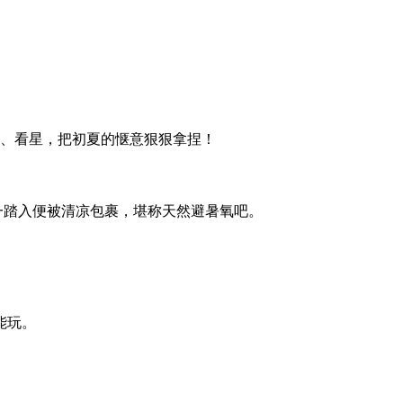
肉、看星，把初夏的惬意狠狠拿捏！
一踏入便被清凉包裹，堪称天然避暑氧吧。
能玩。