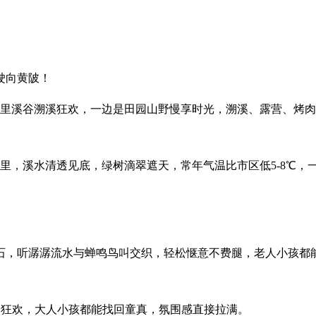
驶向黄陂！
公里溪谷溯溪狂欢，一边是田园山野慢享时光，溯溪、露营、烤
里，溪水清透见底，绿树滴翠遮天，常年气温比市区低5-8℃，
石，听潺潺流水与蝉鸣鸟叫交织，轻松惬意不费腿，老人小孩都
身狂欢，大人小孩都能找回童真，氛围感直接拉满。