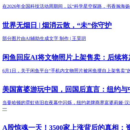
在2026年全国科技活动周期间，以“科学星空探路，书香瀚
世界无烟日 | 烟消云散，“未”你守护
部分图片由AI辅助生成文字 制作 | 王昊玥
闲鱼回应AI将文物照片上架售卖：后续
6月1日，关于闲鱼平台“手机内文物照片被闲鱼擅自上架售卖
美国富婆游玩中国，回国后直言：纽约与
当曼哈顿的霓虹依旧在夜幕中闪烁，纽约老牌商界富婆莉娅·
一
A股惊魂一天！3500家上涨背后的真相