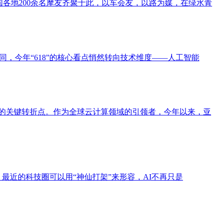
国各地200余名摩友齐聚于此，以车会友，以路为媒，在绿水青
同，今年“618”的核心看点悄然转向技术维度——人工智能
规模化落地的关键转折点。作为全球云计算领域的引领者，今年以来，亚
。最近的科技圈可以用“神仙打架”来形容，AI不再只是