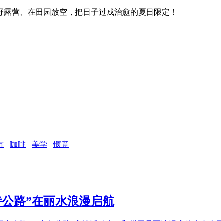
野露营、在田园放空，把日子过成治愈的夏日限定！
市
咖啡
美学
惬意
诗公路”在丽水浪漫启航