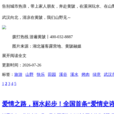
告别城市热浪，带上家人朋友，奔赴黄陂，在溪涧玩水、在山
武汉向北，清凉在黄陂，我们山野见～
拨打热线 游遍黄陂丨400-032-8887
图片来源：湖北篷客露营地、黄陂融媒
展开阅读全文
更新时间：2026-07-26
标签：
旅游
山野
快乐
田园
溪谷
溪水
烤肉
绿意
武汉
1
2
3
4
5
爱情之路，丽水起步！全国首条“爱情史