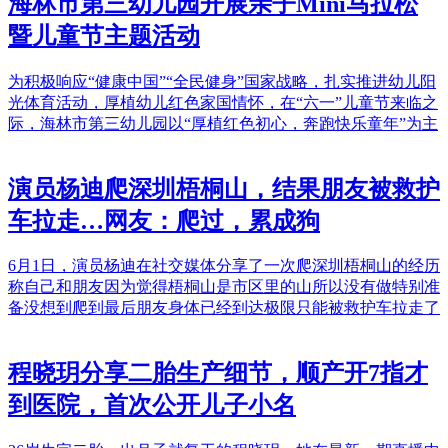
海林市第三幼儿园开展亲子Mini马拉松
暨儿童节主题活动
为积极响应“健康中国”“全民健身”国家战略，扎实推进幼儿阳
光体育活动，厚植幼儿红色家国情怀，在“六一”儿童节来临之
际，海林市第三幼儿园以“厚植红色初心，奔跑快乐童年”为主
演员杨迪爬深圳梧桐山，结果朋友被救护
车拉走…网友：爬过，累成狗
6月1日，演员杨迪在社交媒体分享了一次爬深圳梧桐山的经历
称自己和朋友因为觉得梧桐山是市区里的山所以没有做特别准
备没想到爬到最后朋友身体已经到达极限只能被救护车拉走了
程晓玥分享二胎生产细节，顺产开7指才
到医院，首次公开儿子小名