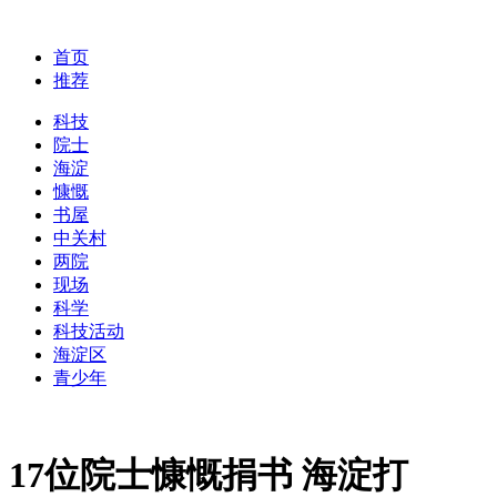
首页
推荐
科技
院士
海淀
慷慨
书屋
中关村
两院
现场
科学
科技活动
海淀区
青少年
17位院士慷慨捐书 海淀打