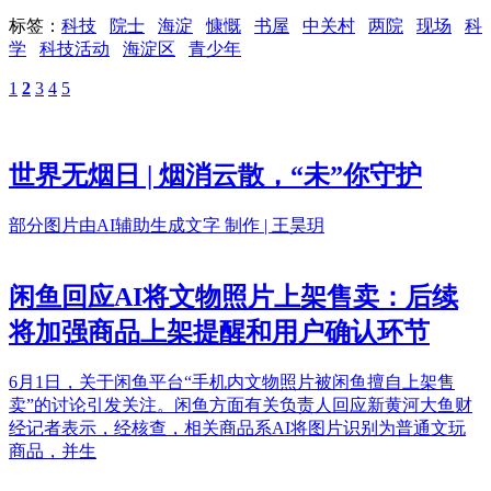
标签：
科技
院士
海淀
慷慨
书屋
中关村
两院
现场
科
学
科技活动
海淀区
青少年
1
2
3
4
5
世界无烟日 | 烟消云散，“未”你守护
部分图片由AI辅助生成文字 制作 | 王昊玥
闲鱼回应AI将文物照片上架售卖：后续
将加强商品上架提醒和用户确认环节
6月1日，关于闲鱼平台“手机内文物照片被闲鱼擅自上架售
卖”的讨论引发关注。闲鱼方面有关负责人回应新黄河大鱼财
经记者表示，经核查，相关商品系AI将图片识别为普通文玩
商品，并生