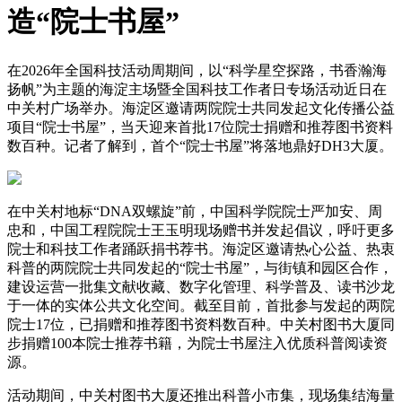
造“院士书屋”
在2026年全国科技活动周期间，以“科学星空探路，书香瀚海
扬帆”为主题的海淀主场暨全国科技工作者日专场活动近日在
中关村广场举办。海淀区邀请两院院士共同发起文化传播公益
项目“院士书屋”，当天迎来首批17位院士捐赠和推荐图书资料
数百种。记者了解到，首个“院士书屋”将落地鼎好DH3大厦。
在中关村地标“DNA双螺旋”前，中国科学院院士严加安、周
忠和，中国工程院院士王玉明现场赠书并发起倡议，呼吁更多
院士和科技工作者踊跃捐书荐书。海淀区邀请热心公益、热衷
科普的两院院士共同发起的“院士书屋”，与街镇和园区合作，
建设运营一批集文献收藏、数字化管理、科学普及、读书沙龙
于一体的实体公共文化空间。截至目前，首批参与发起的两院
院士17位，已捐赠和推荐图书资料数百种。中关村图书大厦同
步捐赠100本院士推荐书籍，为院士书屋注入优质科普阅读资
源。
活动期间，中关村图书大厦还推出科普小市集，现场集结海量