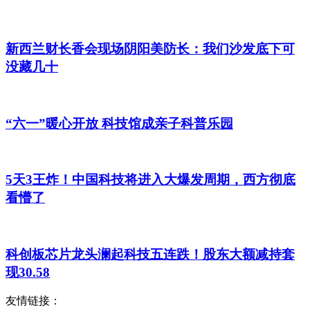
新西兰财长香会现场阴阳美防长：我们沙发底下可
没藏几十
“六一”暖心开放 科技馆成亲子科普乐园
5天3王炸！中国科技将进入大爆发周期，西方彻底
看懵了
科创板芯片龙头澜起科技五连跌！股东大额减持套
现30.58
友情链接：