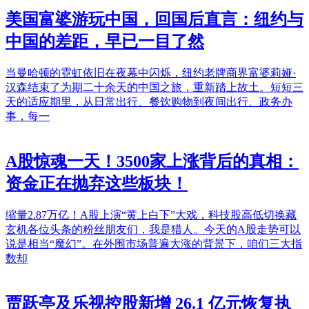
美国富婆游玩中国，回国后直言：纽约与
中国的差距，早已一目了然
当曼哈顿的霓虹依旧在夜幕中闪烁，纽约老牌商界富婆莉娅·
汉森结束了为期二十余天的中国之旅，重新踏上故土。短短三
天的适应期里，从日常出行、餐饮购物到夜间出行、政务办
事，每一
A股惊魂一天！3500家上涨背后的真相：
资金正在抛弃这些板块！
缩量2.87万亿！A股上演“黄上白下”大戏，科技股高低切换藏
玄机各位头条的粉丝朋友们，我是猎人。今天的A股走势可以
说是相当“魔幻”。在外围市场普遍大涨的背景下，咱们三大指
数却
贾跃亭及乐视控股新增 26.1 亿元恢复执