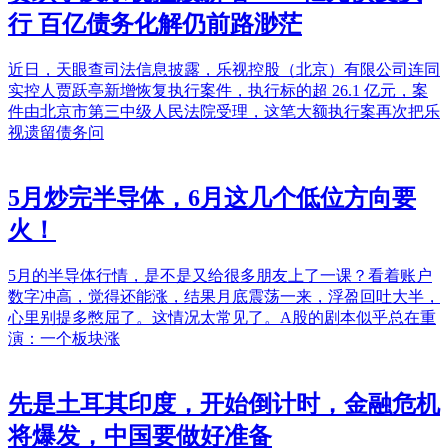
行 百亿债务化解仍前路渺茫
近日，天眼查司法信息披露，乐视控股（北京）有限公司连同
实控人贾跃亭新增恢复执行案件，执行标的超 26.1 亿元，案
件由北京市第三中级人民法院受理，这笔大额执行案再次把乐
视遗留债务问
5月炒完半导体，6月这几个低位方向要
火！
5月的半导体行情，是不是又给很多朋友上了一课？看着账户
数字冲高，觉得还能涨，结果月底震荡一来，浮盈回吐大半，
心里别提多憋屈了。这情况太常见了。A股的剧本似乎总在重
演：一个板块涨
先是土耳其印度，开始倒计时，金融危机
将爆发，中国要做好准备