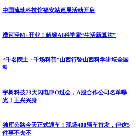
中国流动科技馆福安站巡展活动开启
漕河泾M+开业！解锁AI科学家“生活新算法”
“千名院士 · 千场科普”山西行暨山西科学讲坛全国
科
宇树科技73天闪电IPO过会，A股合作公司名单曝
光！王兴兴身
独库公路今天正式通车！现场400辆车首发，但这5
件事不去不