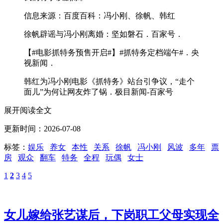
信息来源：百度百科：冯小刚、徐帆、韩红
徐帆辟谣与冯小刚离婚：坚如磐石．百家号．
【#电影抓特务预售开启#】#抓特务定档端午#．央
视新闻．
韩红为冯小刚电影《抓特务》站台引争议，“走个
面儿”为何让网友炸了锅．极目新闻-百家号
展开阅读全文
更新时间：2026-07-08
标签：
娱乐
养女
本性
关系
徐帆
冯小刚
风波
多年
票
房
观众
翻车
特务
全程
玩偶
女士
1
2
3
4
5
女儿嫁给张艺谋后，下岗职工父母实现全