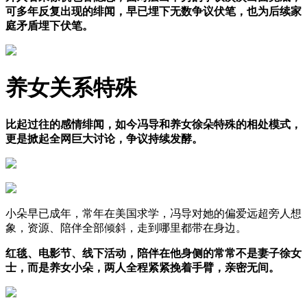
可多年反复出现的绯闻，早已埋下无数争议伏笔，也为后续家
庭矛盾埋下伏笔。
养女关系特殊
比起过往的感情绯闻，如今冯导和养女徐朵特殊的相处模式，
更是掀起全网巨大讨论，争议持续发酵。
小朵早已成年，常年在美国求学，冯导对她的偏爱远超旁人想
象，资源、陪伴全部倾斜，走到哪里都带在身边。
红毯、电影节、线下活动，陪伴在他身侧的常常不是妻子徐女
士，而是养女小朵，两人全程紧紧挽着手臂，亲密无间。