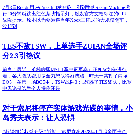
7月3日Reddit用户u/me_hill发帖称，刚到手的Steam Machine运
行20分钟就跳出红色条状指示灯，触发官方文档标注的GPU
故障提示。原本以为要遭遇当年Xbox三红式的大规模翻车，
没想到
TES不敌TSW，上单选手ZUIAN全场评
分2.3引热议
前言：最近，英雄联盟MSI（季中冠军赛）正如火如荼进行
着，各大战队都用尽全力想取得好成绩。昨天一共打了两场
BO5，在第一场BO5中，TSW战队3：1战胜了TES战队，比赛
中无论是选手个人操作还是
对于索尼将停产实体游戏光碟的事情，小
岛秀夫表示：让人恐惧
#新锐领航权益升级# 近期，索尼宣布2028年1月起全面停产