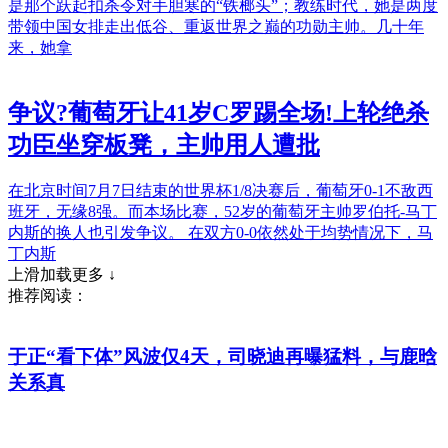
是那个跃起扣杀令对手胆寒的“铁榔头”；教练时代，她是两度
带领中国女排走出低谷、重返世界之巅的功勋主帅。几十年
来，她拿
争议?葡萄牙让41岁C罗踢全场!上轮绝杀
功臣坐穿板凳，主帅用人遭批
在北京时间7月7日结束的世界杯1/8决赛后，葡萄牙0-1不敌西
班牙，无缘8强。而本场比赛，52岁的葡萄牙主帅罗伯托-马丁
内斯的换人也引发争议。 在双方0-0依然处于均势情况下，马
丁内斯
上滑加载更多 ↓
推荐阅读：
于正“看下体”风波仅4天，司晓迪再曝猛料，与鹿晗
关系真