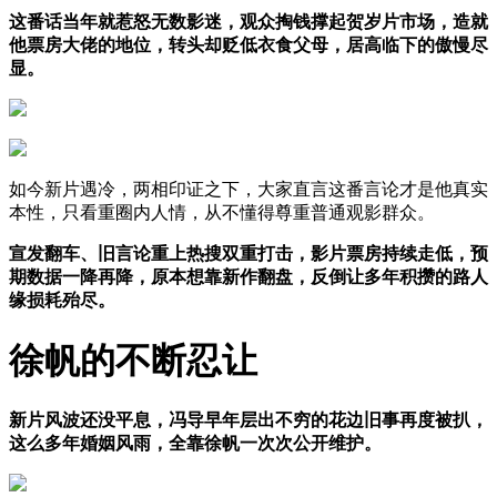
这番话当年就惹怒无数影迷，观众掏钱撑起贺岁片市场，造就
他票房大佬的地位，转头却贬低衣食父母，居高临下的傲慢尽
显。
如今新片遇冷，两相印证之下，大家直言这番言论才是他真实
本性，只看重圈内人情，从不懂得尊重普通观影群众。
宣发翻车、旧言论重上热搜双重打击，影片票房持续走低，预
期数据一降再降，原本想靠新作翻盘，反倒让多年积攒的路人
缘损耗殆尽。
徐帆的不断忍让
新片风波还没平息，冯导早年层出不穷的花边旧事再度被扒，
这么多年婚姻风雨，全靠徐帆一次次公开维护。