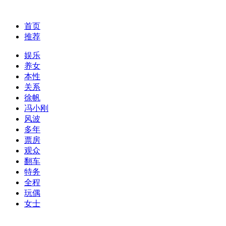
首页
推荐
娱乐
养女
本性
关系
徐帆
冯小刚
风波
多年
票房
观众
翻车
特务
全程
玩偶
女士