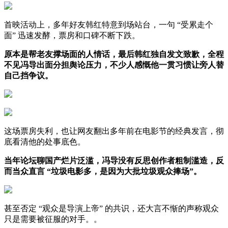
首映活动上，多年好友韩红特意到场站台，一句 “受累走个
面” 迅速发酵，票房和口碑不断下跌。
原本是帮老友撑场面的人情话，最后韩红独自发文致歉，全程
不见冯导出面分担舆论压力，不少人感慨他一贯习惯让旁人替
自己挡争议。
这场票房失利，也让网友翻出多年前在电影节的经典发言，彻
底看清他的处事底色。
当年论坛聊国产烂片泛滥，冯导没有反思创作者粗制滥造，反
而当众直言 “垃圾电影多，是因为大批垃圾观众捧场”。
甚至否定 “观众是导演上帝” 的共识，还大言不惭的声称观众
只是需要被征服的对手。。