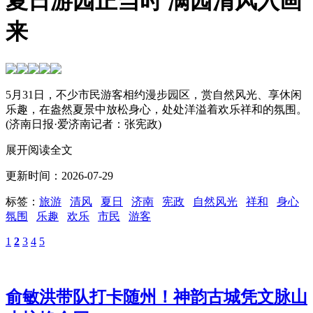
夏日游园正当时 满园清风入画
来
5月31日，不少市民游客相约漫步园区，赏自然风光、享休闲
乐趣，在盎然夏景中放松身心，处处洋溢着欢乐祥和的氛围。
(济南日报·爱济南记者：张宪政)
展开阅读全文
更新时间：2026-07-29
标签：
旅游
清风
夏日
济南
宪政
自然风光
祥和
身心
氛围
乐趣
欢乐
市民
游客
1
2
3
4
5
俞敏洪带队打卡随州！神韵古城凭文脉山