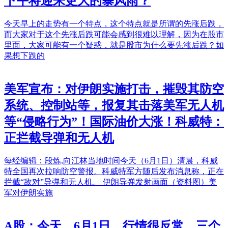
下午将迎来更大的暴风雨？
今天早上的走势有一个特点，这个特点就是所谓的先涨后跌，
而大家对于这个先涨后跌可能会感到很难以理解，因为在股市
里面，大家可能有一个疑惑，就是股市为什么要先涨后跌？如
果想下跌的
美军宣布：对伊朗实施打击，摧毁其防空
系统、控制站等，报复其击落美军无人机
等“侵略行为”！国际油价大涨！科威特：
正拦截导弹和无人机
每经编辑：段炼,向江林当地时间今天（6月1日）清晨，科威
特全国再次拉响防空警报。科威特军方随后发布消息称，正在
拦截“敌对”导弹和无人机。 伊朗导弹发射画面（资料图）美
军对伊朗实施
A股：今天，6月1日，行情很反常，三个