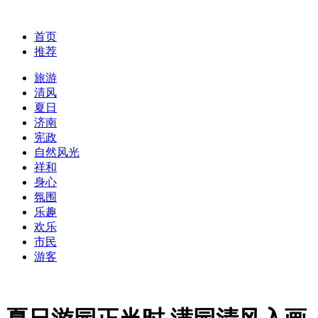
首页
推荐
旅游
清风
夏日
济南
宪政
自然风光
祥和
身心
氛围
乐趣
欢乐
市民
游客