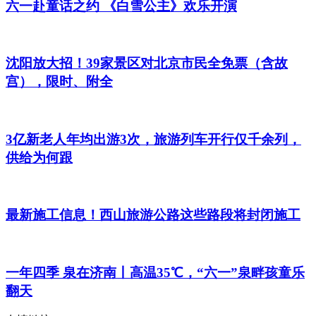
六一赴童话之约 《白雪公主》欢乐开演
沈阳放大招！39家景区对北京市民全免票（含故
宫），限时、附全
3亿新老人年均出游3次，旅游列车开行仅千余列，
供给为何跟
最新施工信息！西山旅游公路这些路段将封闭施工
一年四季 泉在济南丨高温35℃，“六一”泉畔孩童乐
翻天