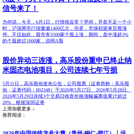
信号来了！
为何说，今天，6月1日，行情很反常？早间，开盘不足一个小
时，沪深两市已缩量逾1400亿元，但是，市场却迎来百股涨
停。不仅如此，股市有3500家个股上涨，期间，盘中涨超3%
的个股超过1000家，说明A股
股价异动三连涨，高乐股份重申已终止纳
米固态电池项目，公司连续七年亏损
5月31日，高乐股份发布公告，公司股票（证券简称：高乐股
份；证券代码：002348）于2026年5月27日、2026年5月28日、
2026年5月29日连续3个交易日收盘价格涨幅偏离值累计超过
20%，根据深圳证券
上滑加载更多 ↓
推荐阅读：
2026年中国传统龙舟大赛（贵州·铜仁·碧江）丨设