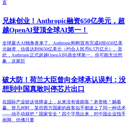
直
兄妹创业！Anthropic融资650亿美元，超
越OpenAI登顶全球AI第一！
全球最大AI独角兽来了。Anthropic刚刚宣布完成H轮650亿美
元融资，估值达到9650亿美元（约合人民币6.5万亿元）。至
此，Anthropic正式超越OpenAI问鼎全球第一。你可能无法想
象，这家巨
破大防！荷兰大臣曾向全球承认误判：没
想到中国真敢叫停芯片出口
在国际产业链这张牌桌上，从来没有谁能靠＂老资格＂躺着
赢。曾几何时，某些西方国家的政客似乎都迷上了同一种话术
——动不动就把＂国家安全＂四个字甩出来，对中国企业指手
画脚。仿佛只要