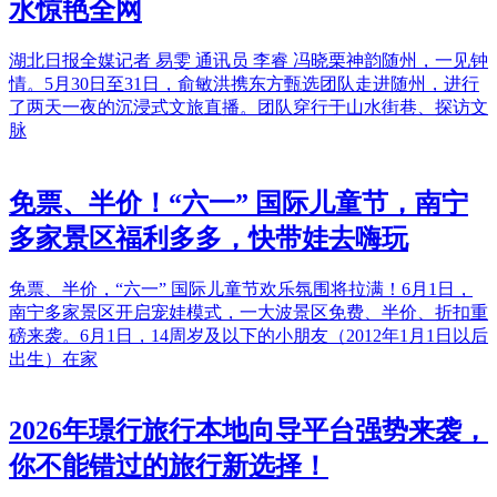
水惊艳全网
湖北日报全媒记者 易雯 通讯员 李睿 冯晓栗神韵随州，一见钟
情。5月30日至31日，俞敏洪携东方甄选团队走进随州，进行
了两天一夜的沉浸式文旅直播。团队穿行于山水街巷、探访文
脉
免票、半价！“六一” 国际儿童节，南宁
多家景区福利多多，快带娃去嗨玩
免票、半价，“六一” 国际儿童节欢乐氛围将拉满！6月1日，
南宁多家景区开启宠娃模式，一大波景区免费、半价、折扣重
磅来袭。6月1日，14周岁及以下的小朋友（2012年1月1日以后
出生）在家
2026年璟行旅行本地向导平台强势来袭，
你不能错过的旅行新选择！