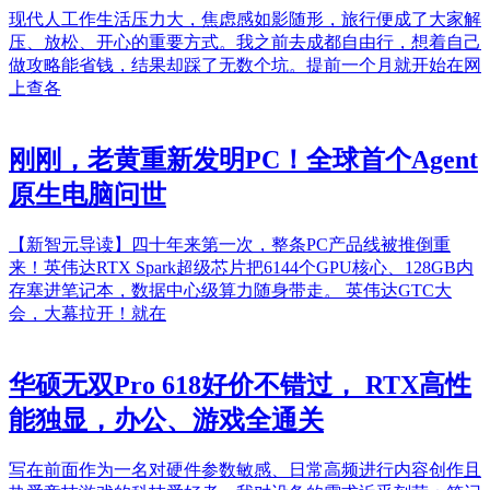
现代人工作生活压力大，焦虑感如影随形，旅行便成了大家解
压、放松、开心的重要方式。我之前去成都自由行，想着自己
做攻略能省钱，结果却踩了无数个坑。提前一个月就开始在网
上查各
刚刚，老黄重新发明PC！全球首个Agent
原生电脑问世
【新智元导读】四十年来第一次，整条PC产品线被推倒重
来！英伟达RTX Spark超级芯片把6144个GPU核心、128GB内
存塞进笔记本，数据中心级算力随身带走。 英伟达GTC大
会，大幕拉开！就在
华硕无双Pro 618好价不错过， RTX高性
能独显，办公、游戏全通关
写在前面作为一名对硬件参数敏感、日常高频进行内容创作且