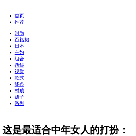
首页
推荐
时尚
百褶裙
日本
主妇
组合
褶皱
视觉
款式
线条
材质
裙子
系列
这是最适合中年女人的打扮：