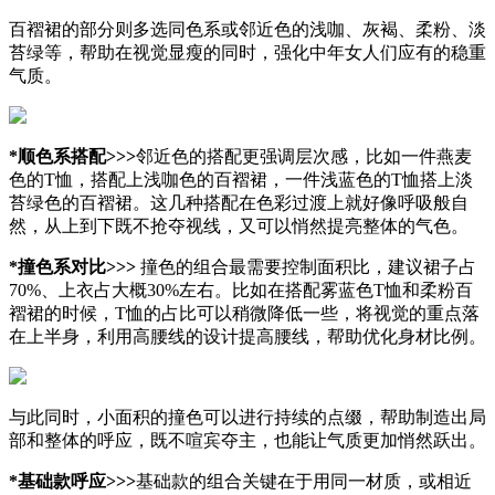
百褶裙的部分则多选同色系或邻近色的浅咖、灰褐、柔粉、淡
苔绿等，帮助在视觉显瘦的同时，强化中年女人们应有的稳重
气质。
*顺色系搭配>>>
邻近色的搭配更强调层次感，比如一件燕麦
色的T恤，搭配上浅咖色的百褶裙，一件浅蓝色的T恤搭上淡
苔绿色的百褶裙。这几种搭配在色彩过渡上就好像呼吸般自
然，从上到下既不抢夺视线，又可以悄然提亮整体的气色。
*撞色系对比>>>
撞色的组合最需要控制面积比，建议裙子占
70%、上衣占大概30%左右。比如在搭配雾蓝色T恤和柔粉百
褶裙的时候，T恤的占比可以稍微降低一些，将视觉的重点落
在上半身，利用高腰线的设计提高腰线，帮助优化身材比例。
与此同时，小面积的撞色可以进行持续的点缀，帮助制造出局
部和整体的呼应，既不喧宾夺主，也能让气质更加悄然跃出。
*基础款呼应>>>
基础款的组合关键在于用同一材质，或相近