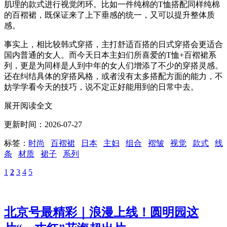
肌理的款式进行视觉闭环。比如一件纯棉的T恤搭配同样纯棉
的百褶裙，既保证来了上下垂感的统一，又可以提升整体质
感。
事实上，相比较韩式穿搭，主打舒适百搭的日式穿搭会更适合
国内普通的女人。而今天日本主妇们所喜爱的T恤+百褶裙系
列，更是为同样是人到中年的女人们增添了不少的穿搭灵感。
还在纠结具体的穿搭风格，或者没有太多搭配方面的能力，不
妨学学看今天的技巧，说不定正好能用到的日常中去。
展开阅读全文
更新时间：2026-07-27
标签：
时尚
百褶裙
日本
主妇
组合
褶皱
视觉
款式
线
条
材质
裙子
系列
1
2
3
4
5
北京号最精彩｜浪漫上线！圆明园这