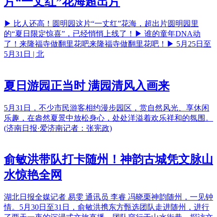
片“一丈红”花海超出片
▶ 比人还高！圆明园这片“一丈红”花海，超出片圆明园里
的“夏日限定惊喜”，已经悄悄上线了！▶ 谁的童年DNA动
了！来隆福寺做翻里花吧来隆福寺做翻里花吧！▶ 5月25日至
5月31日 | 北
夏日游园正当时 满园清风入画来
5月31日，不少市民游客相约漫步园区，赏自然风光、享休闲
乐趣，在盎然夏景中放松身心，处处洋溢着欢乐祥和的氛围。
(济南日报·爱济南记者：张宪政)
俞敏洪带队打卡随州！神韵古城凭文脉山
水惊艳全网
湖北日报全媒记者 易雯 通讯员 李睿 冯晓栗神韵随州，一见钟
情。5月30日至31日，俞敏洪携东方甄选团队走进随州，进行