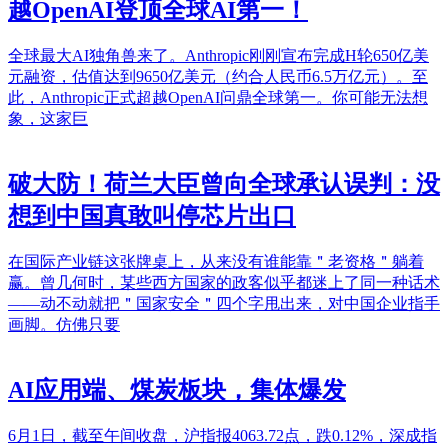
越OpenAI登顶全球AI第一！
全球最大AI独角兽来了。Anthropic刚刚宣布完成H轮650亿美
元融资，估值达到9650亿美元（约合人民币6.5万亿元）。至
此，Anthropic正式超越OpenAI问鼎全球第一。你可能无法想
象，这家巨
破大防！荷兰大臣曾向全球承认误判：没
想到中国真敢叫停芯片出口
在国际产业链这张牌桌上，从来没有谁能靠＂老资格＂躺着
赢。曾几何时，某些西方国家的政客似乎都迷上了同一种话术
——动不动就把＂国家安全＂四个字甩出来，对中国企业指手
画脚。仿佛只要
AI应用端、煤炭板块，集体爆发
6月1日，截至午间收盘，沪指报4063.72点，跌0.12%，深成指