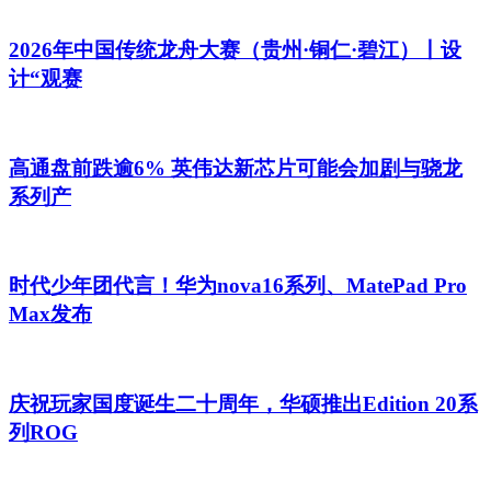
2026年中国传统龙舟大赛（贵州·铜仁·碧江）丨设
计“观赛
高通盘前跌逾6% 英伟达新芯片可能会加剧与骁龙
系列产
时代少年团代言！华为nova16系列、MatePad Pro
Max发布
庆祝玩家国度诞生二十周年，华硕推出Edition 20系
列ROG