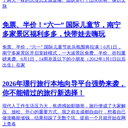
了两天一夜的沉浸式文旅直播。团队穿行于山水街巷、探访文
脉
免票、半价！“六一” 国际儿童节，南宁
多家景区福利多多，快带娃去嗨玩
免票、半价，“六一” 国际儿童节欢乐氛围将拉满！6月1日，
南宁多家景区开启宠娃模式，一大波景区免费、半价、折扣重
磅来袭。6月1日，14周岁及以下的小朋友（2012年1月1日以后
出生）在家
2026年璟行旅行本地向导平台强势来袭，
你不能错过的旅行新选择！
现代人工作生活压力大，焦虑感如影随形，旅行便成了大家解
压、放松、开心的重要方式。我之前去成都自由行，想着自己
做攻略能省钱，结果却踩了无数个坑。提前一个月就开始在网
上查各