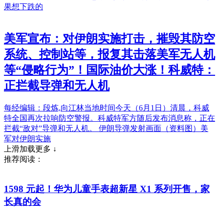
果想下跌的
美军宣布：对伊朗实施打击，摧毁其防空
系统、控制站等，报复其击落美军无人机
等“侵略行为”！国际油价大涨！科威特：
正拦截导弹和无人机
每经编辑：段炼,向江林当地时间今天（6月1日）清晨，科威
特全国再次拉响防空警报。科威特军方随后发布消息称，正在
拦截“敌对”导弹和无人机。 伊朗导弹发射画面（资料图）美
军对伊朗实施
上滑加载更多 ↓
推荐阅读：
1598 元起！华为儿童手表超新星 X1 系列开售，家
长真的会