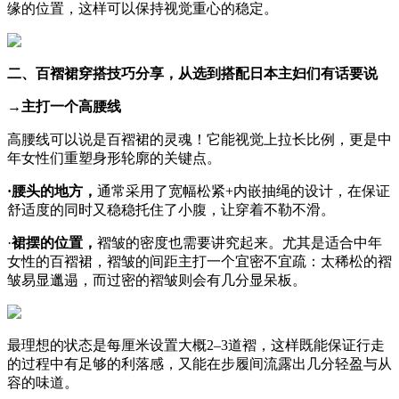
缘的位置，这样可以保持视觉重心的稳定。
二、百褶裙穿搭技巧分享，从选到搭配日本主妇们有话要说
→主打一个高腰线
高腰线可以说是百褶裙的灵魂！它能视觉上拉长比例，更是中
年女性们重塑身形轮廓的关键点。
·腰头的地方，
通常采用了宽幅松紧+内嵌抽绳的设计，在保证
舒适度的同时又稳稳托住了小腹，让穿着不勒不滑。
·
裙摆的位置，
褶皱的密度也需要讲究起来。尤其是适合中年
女性的百褶裙，褶皱的间距主打一个宜密不宜疏：太稀松的褶
皱易显邋遢，而过密的褶皱则会有几分显呆板。
最理想的状态是每厘米设置大概2–3道褶，这样既能保证行走
的过程中有足够的利落感，又能在步履间流露出几分轻盈与从
容的味道。