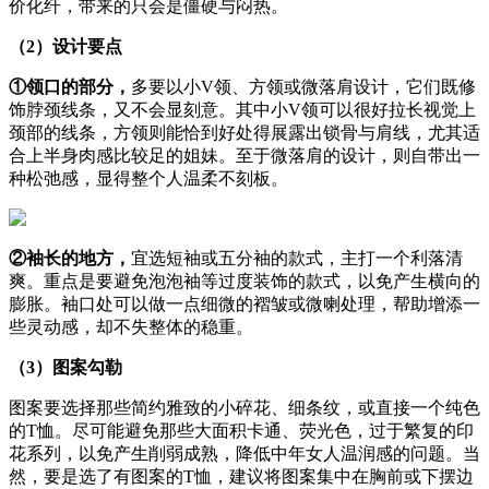
价化纤，带来的只会是僵硬与闷热。
（2）设计要点
①领口的部分，
多要以小V领、方领或微落肩设计，它们既修
饰脖颈线条，又不会显刻意。其中小V领可以很好拉长视觉上
颈部的线条，方领则能恰到好处得展露出锁骨与肩线，尤其适
合上半身肉感比较足的姐妹。至于微落肩的设计，则自带出一
种松弛感，显得整个人温柔不刻板。
②袖长的地方，
宜选短袖或五分袖的款式，主打一个利落清
爽。重点是要避免泡泡袖等过度装饰的款式，以免产生横向的
膨胀。袖口处可以做一点细微的褶皱或微喇处理，帮助增添一
些灵动感，却不失整体的稳重。
（3）图案勾勒
图案要选择那些简约雅致的小碎花、细条纹，或直接一个纯色
的T恤。尽可能避免那些大面积卡通、荧光色，过于繁复的印
花系列，以免产生削弱成熟，降低中年女人温润感的问题。当
然，要是选了有图案的T恤，建议将图案集中在胸前或下摆边