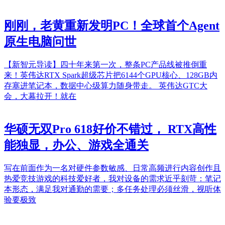
刚刚，老黄重新发明PC！全球首个Agent
原生电脑问世
【新智元导读】四十年来第一次，整条PC产品线被推倒重
来！英伟达RTX Spark超级芯片把6144个GPU核心、128GB内
存塞进笔记本，数据中心级算力随身带走。 英伟达GTC大
会，大幕拉开！就在
华硕无双Pro 618好价不错过， RTX高性
能独显，办公、游戏全通关
写在前面作为一名对硬件参数敏感、日常高频进行内容创作且
热爱竞技游戏的科技爱好者，我对设备的需求近乎刻苛：笔记
本形态，满足我对通勤的需要；多任务处理必须丝滑，视听体
验要极致