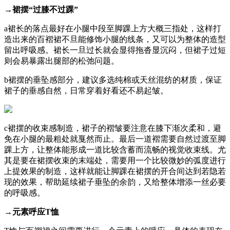
→裙摆“过膝不过踝”
a裙长的落点最好在小腿中段至脚踝上方大概三指处，这样打
造出来的百褶裙不旦能修饰小腿的线条，又可以为整体的造型
留出呼吸感。裙长一旦过长就会显得拖沓显沉闷，但裙子过短
则会易暴露出腿部的松弛问题。
b裙摆的垂坠感部分，建议多选纯棉或天丝混纺的材质，保证
裙子的垂感自然，日常穿着好看还不易起皱。
c裙摆的收束感制造，裙子的褶皱要注意在膝下渐次柔和，避
免在小腿的最粗处就戛然而止。最后一道褶需要自然过渡至脚
踝上方，让整体能形成一道比较含蓄而流畅的视觉收束线。尤
其是要在裙摆收束的末端处，需要用一个比较微妙的弧度进行
上提效果的制造，这样就能让脚踝在裙摆的开合间达到若隐若
现的效果，帮助延续裙子垂坠的余韵，又给整体增添一丝必要
的呼吸感。
→元素呼应T恤