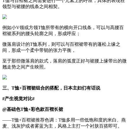
T恤与百褶裙之间需要进行一个元素上的呼应，具体的表现在
领型与裙腰的线条之间相契。
例如小V领或方领T恤所带有的横向开口线条，可以与高腰百
褶裙系列的腰头轮廓之间，形成呼应；
微落肩设计的T恤系列，则可以与百褶裙带有的蓬松上缘之
间，形成一个柔中带韧的张力平衡，
至于那些微落肩的款式，落肩的弧度正好与裙腰上缘带出的微
翘走势之间产生映照。
三、T恤+百褶裙组合的搭配，日本主妇们有话说
#产生视觉对比#
@基础色T恤+彩色款百褶长裙
——T恤+百褶裙推荐色调：T恤多用一些低饱和度的米白、燕
麦、浅灰护或者雾蓝为主，风格上主打一个衬肤百搭即可。