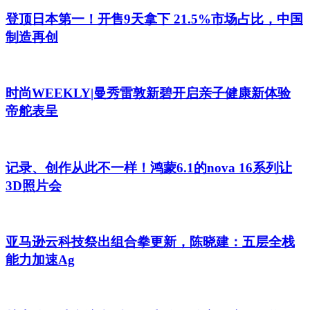
登顶日本第一！开售9天拿下 21.5%市场占比，中国
制造再创
时尚WEEKLY|曼秀雷敦新碧开启亲子健康新体验
帝舵表呈
记录、创作从此不一样！鸿蒙6.1的nova 16系列让
3D照片会
亚马逊云科技祭出组合拳更新，陈晓建：五层全栈
能力加速Ag