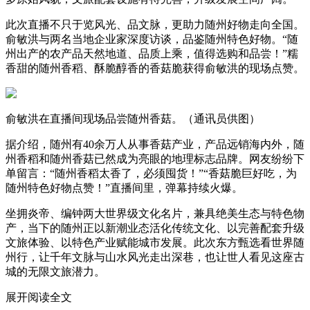
此次直播不只于览风光、品文脉，更助力随州好物走向全国。
俞敏洪与两名当地企业家深度访谈，品鉴随州特色好物。“随
州出产的农产品天然地道、品质上乘，值得选购和品尝！”糯
香甜的随州香稻、酥脆醇香的香菇脆获得俞敏洪的现场点赞。
俞敏洪在直播间现场品尝随州香菇。（通讯员供图）
据介绍，随州有40余万人从事香菇产业，产品远销海内外，随
州香稻和随州香菇已然成为亮眼的地理标志品牌。网友纷纷下
单留言：“随州香稻太香了，必须囤货！”“香菇脆巨好吃，为
随州特色好物点赞！”直播间里，弹幕持续火爆。
坐拥炎帝、编钟两大世界级文化名片，兼具绝美生态与特色物
产，当下的随州正以新潮业态活化传统文化、以完善配套升级
文旅体验、以特色产业赋能城市发展。此次东方甄选看世界随
州行，让千年文脉与山水风光走出深巷，也让世人看见这座古
城的无限文旅潜力。
展开阅读全文