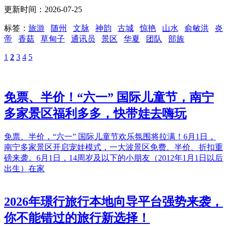
更新时间：2026-07-25
标签：
旅游
随州
文脉
神韵
古城
惊艳
山水
俞敏洪
炎
帝
香菇
草甸子
通讯员
景区
华夏
团队
部族
1
2
3
4
5
免票、半价！“六一” 国际儿童节，南宁
多家景区福利多多，快带娃去嗨玩
免票、半价，“六一” 国际儿童节欢乐氛围将拉满！6月1日，
南宁多家景区开启宠娃模式，一大波景区免费、半价、折扣重
磅来袭。6月1日，14周岁及以下的小朋友（2012年1月1日以后
出生）在家
2026年璟行旅行本地向导平台强势来袭，
你不能错过的旅行新选择！