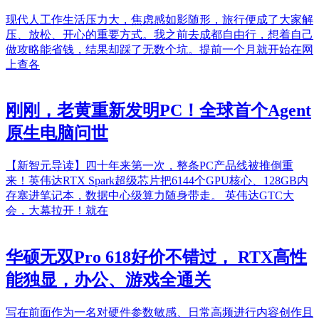
现代人工作生活压力大，焦虑感如影随形，旅行便成了大家解
压、放松、开心的重要方式。我之前去成都自由行，想着自己
做攻略能省钱，结果却踩了无数个坑。提前一个月就开始在网
上查各
刚刚，老黄重新发明PC！全球首个Agent
原生电脑问世
【新智元导读】四十年来第一次，整条PC产品线被推倒重
来！英伟达RTX Spark超级芯片把6144个GPU核心、128GB内
存塞进笔记本，数据中心级算力随身带走。 英伟达GTC大
会，大幕拉开！就在
华硕无双Pro 618好价不错过， RTX高性
能独显，办公、游戏全通关
写在前面作为一名对硬件参数敏感、日常高频进行内容创作且