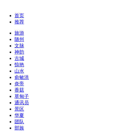
首页
推荐
旅游
随州
文脉
神韵
古城
惊艳
山水
俞敏洪
炎帝
香菇
草甸子
通讯员
景区
华夏
团队
部族