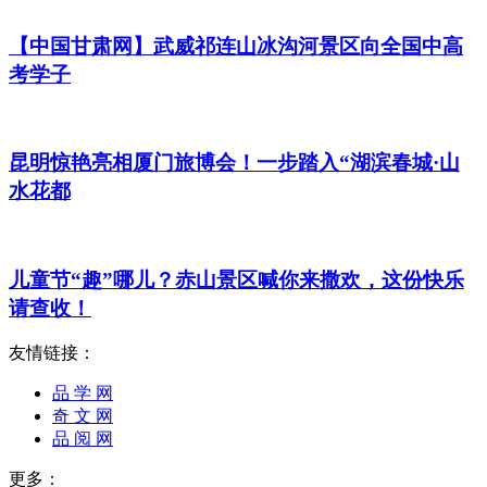
【中国甘肃网】武威祁连山冰沟河景区向全国中高
考学子
昆明惊艳亮相厦门旅博会！一步踏入“湖滨春城·山
水花都
儿童节“趣”哪儿？赤山景区喊你来撒欢，这份快乐
请查收！
友情链接：
品 学 网
奇 文 网
品 阅 网
更多：