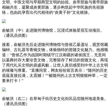
文明、中医文明与早期商贸文明的始祖。炎帝部族与黄帝部族
相融共生，凝聚成炎黄部族，逐步构筑起中华民族的先祖脉
络，也由此孕育出代代相传的“炎黄子孙”文化根脉。
俞敏洪（中）走进随州博物馆，沉浸式体验星宿互动项目。
（通讯员供图）
接着，俞敏洪先后走进随州博物馆与曾侯乙墓遗址，观赏馆藏
编钟、古礼器等青铜文物，体验独特的曾随文化魅力。他感慨
道：“曾侯乙作为战国时期镇守江汉南疆的诸侯国王，无意间
以墓葬封存大量珍贵文物，完整留存了鲜活的曾随文化，再现
了周代礼乐文明的鼎盛风貌，让世人真切感受到中华上古文明
的璀璨与厚重。”直播间里，网友纷纷留言表示：“随州的历史
底蕴直接拉满，太震撼！”“被随州的上古文明狠狠种草，一定
要来打卡！”
俞敏洪（右二）在草甸子街历史文化街区品尝随州地道美食。
（通讯员供图）