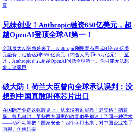
直
兄妹创业！Anthropic融资650亿美元，超
越OpenAI登顶全球AI第一！
全球最大AI独角兽来了。Anthropic刚刚宣布完成H轮650亿美
元融资，估值达到9650亿美元（约合人民币6.5万亿元）。至
此，Anthropic正式超越OpenAI问鼎全球第一。你可能无法想
象，这家巨
破大防！荷兰大臣曾向全球承认误判：没
想到中国真敢叫停芯片出口
在国际产业链这张牌桌上，从来没有谁能靠＂老资格＂躺着
赢。曾几何时，某些西方国家的政客似乎都迷上了同一种话术
——动不动就把＂国家安全＂四个字甩出来，对中国企业指手
画脚。仿佛只要