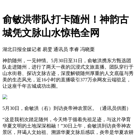
俞敏洪带队打卡随州！神韵古
城凭文脉山水惊艳全网
湖北日报全媒记者 易雯 通讯员 李睿 冯晓栗
神韵随州，一见钟情。5月30日至31日，俞敏洪携东方甄选团
队走进随州，进行了两天一夜的沉浸式文旅直播。团队穿行于
山水街巷、探访文脉古迹，深度解锁随州厚重的人文底蕴与秀
美的生态风光，近16小时的直播吸引377万余网友云端驻足，
让这座千年古城成功出圈。
5月30日，俞敏洪（右）到访炎帝神农景区。（通讯员供图）
“这是我初次踏足随州，今天终于循着先祖足迹，与这片孕育
华夏文明的土地深深相融！”30日上午，俞敏洪到访炎帝神农
景区，拜谒人文始祖、溯源华夏文脉后感叹，炎帝是华夏农耕