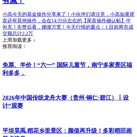
有减！
小高今天的基金操作分享来了！小伙伴们请注意，小高如果尾
盘还有其他操作，会在14:35分左右的【尾盘操作确认帖】中
补充！先赞后看，腰缠万贯！今天行情的重点：1.目前两市成
交额总计2.2万
上滑加载更多 ↓
推荐阅读：
免票、半价！“六一” 国际儿童节，南宁多家景区福
利多多，
2026年中国传统龙舟大赛（贵州·铜仁·碧江）丨设
计“观赛
平坝昊禹.稻花乡里景区：颜值再升级！多彩稻田画