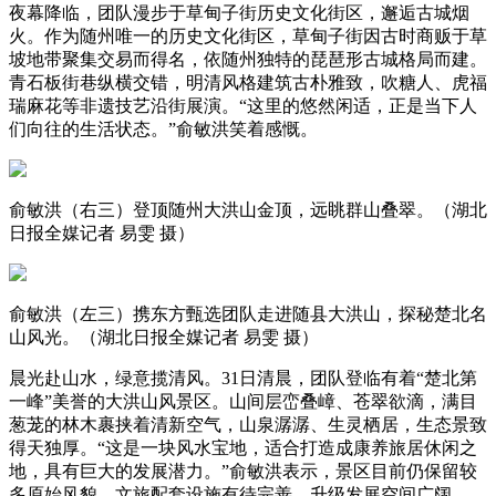
夜幕降临，团队漫步于草甸子街历史文化街区，邂逅古城烟
火。作为随州唯一的历史文化街区，草甸子街因古时商贩于草
坡地带聚集交易而得名，依随州独特的琵琶形古城格局而建。
青石板街巷纵横交错，明清风格建筑古朴雅致，吹糖人、虎福
瑞麻花等非遗技艺沿街展演。“这里的悠然闲适，正是当下人
们向往的生活状态。”俞敏洪笑着感慨。
俞敏洪（右三）登顶随州大洪山金顶，远眺群山叠翠。（湖北
日报全媒记者 易雯 摄）
俞敏洪（左三）携东方甄选团队走进随县大洪山，探秘楚北名
山风光。（湖北日报全媒记者 易雯 摄）
晨光赴山水，绿意揽清风。31日清晨，团队登临有着“楚北第
一峰”美誉的大洪山风景区。山间层峦叠嶂、苍翠欲滴，满目
葱茏的林木裹挟着清新空气，山泉潺潺、生灵栖居，生态景致
得天独厚。“这是一块风水宝地，适合打造成康养旅居休闲之
地，具有巨大的发展潜力。”俞敏洪表示，景区目前仍保留较
多原始风貌，文旅配套设施有待完善，升级发展空间广阔。