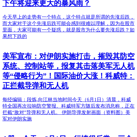
下午将迎来更大的暴风雨？
今天早上的走势有一个特点，这个特点就是所谓的先涨后跌，
而大家对于这个先涨后跌可能会感到很难以理解，因为在股市
里面，大家可能有一个疑惑，就是股市为什么要先涨后跌？如
果想下跌的
美军宣布：对伊朗实施打击，摧毁其防空
系统、控制站等，报复其击落美军无人机
等“侵略行为”！国际油价大涨！科威特：
正拦截导弹和无人机
每经编辑：段炼,向江林当地时间今天（6月1日）清晨，科威
特全国再次拉响防空警报。科威特军方随后发布消息称，正在
拦截“敌对”导弹和无人机。 伊朗导弹发射画面（资料图）美
军对伊朗实施