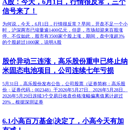
A股：今天，6月1日，行情很反常，三个
信号来了！
为何说，今天，6月1日，行情很反常？早间，开盘不足一个小
时，沪深两市已缩量逾1400亿元，但是，市场却迎来百股涨
停。不仅如此，股市有3500家个股上涨，期间，盘中涨超3%
的个股超过1000家，说明A股
股价异动三连涨，高乐股份重申已终止纳
米固态电池项目，公司连续七年亏损
5月31日，高乐股份发布公告，公司股票（证券简称：高乐股
份；证券代码：002348）于2026年5月27日、2026年5月28日、
2026年5月29日连续3个交易日收盘价格涨幅偏离值累计超过
20%，根据深圳证券
6.1小高百万基金|决定了，小高今天有加