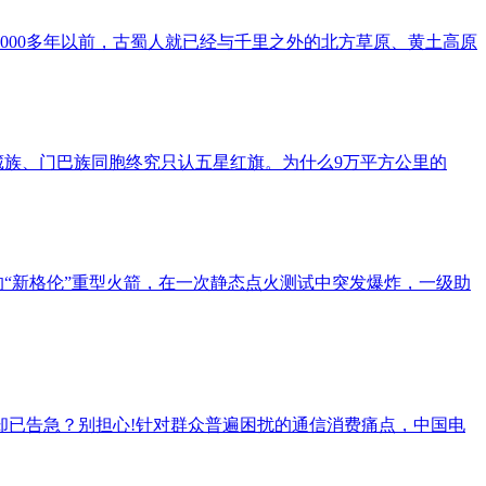
000多年以前，古蜀人就已经与千里之外的北方草原、黄土高原
藏族、门巴族同胞终究只认五星红旗。为什么9万平方公里的
的“新格伦”重型火箭，在一次静态点火测试中突发爆炸，一级助
却已告急？别担心!针对群众普遍困扰的通信消费痛点，中国电