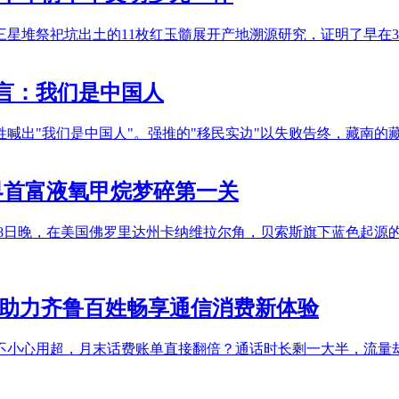
三星堆祭祀坑出土的11枚红玉髓展开产地溯源研究，证明了早在3
言：我们是中国人
姓喊出"我们是中国人"。强推的"移民实边"以失败告终，藏南的
世界首富液氧甲烷梦碎第一关
28日晚，在美国佛罗里达州卡纳维拉尔角，贝索斯旗下蓝色起源
 助力齐鲁百姓畅享通信消费新体验
不小心用超，月末话费账单直接翻倍？通话时长剩一大半，流量