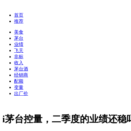
首页
推荐
美食
茅台
业绩
飞天
非标
收入
茅台酒
经销商
配额
变量
出厂价
i茅台控量，二季度的业绩还稳