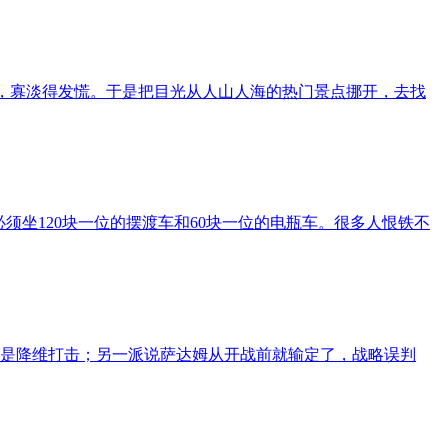
汤，寡淡得发慌。于是把目光从人山人海的热门景点挪开，去找
必须坐120块一位的摆渡车和60块一位的电瓶车。很多人恨铁不
化就是降维打击；另一派说萨达姆从开战前就输定了，战略误判