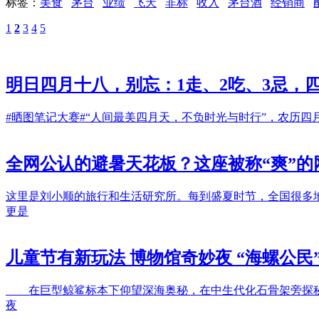
标签：
美食
茅台
业绩
飞天
非标
收入
茅台酒
经销商
1
2
3
4
5
明日四月十八，别忘：1走、2吃、3忌，
#晒图笔记大赛#​“人间最美四月天，不负时光与时行”，农
全网公认的避暑天花板？这座被称“爽”
这里是刘小顺的旅行和生活研究所。每到盛夏时节，全国很多
更是
儿童节有新玩法 博物馆奇妙夜 “海螺公民
在巨型鲸鲨标本下仰望深海奥秘，在中生代化石骨架旁探秘史
夜