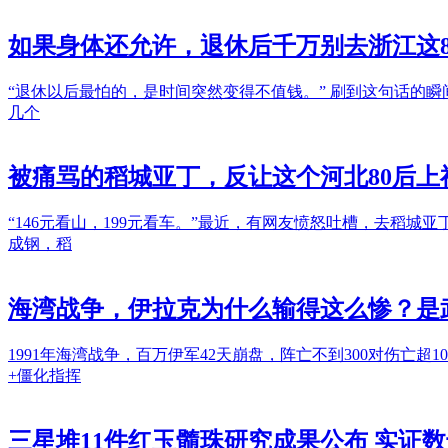
如果身体还允许，退休后千万别去浙江这
“退休以后最怕的，是时间突然变得不值钱。” 刷到这句话的
几个
被痛骂的稻城亚丁，反让这个河北80后上
“146元看山，199元看车。”最近，有网友愤怒吐槽，去稻
成钢，稻
海湾战争，伊拉克为什么输得这么惨？是
1991年海湾战争，百万伊军42天崩盘，阵亡不到300对伤
+僵化指挥
三星堆11件红玉髓珠研究成果公布 实证