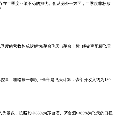
让人存在二季度业绩不稳的担忧。但从另外一方面，二季度非标放
？
季度的营收构成拆解为i茅台飞天+i茅台非标+经销商配额飞天
度非标控量，粗略按一季度上全部是飞天计算，该部分收入约为130
道收入为基数，按照其中85%为茅台酒、茅台酒中85%为飞天的口径