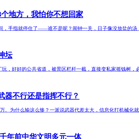
8个地方，我怕你不想回家
瞬间，手指就停住了——谁不是呢？闹钟一关，日子像没放盐的
神坛
城亚丁玩，好好的公共省道，被景区栏杆一截，直接变私家摇钱树，
武器不行还是指挥不行？
亡超10万。为什么输这么惨？一派说武器代差太大，信息化打机械
数千年前中华文明多元一体