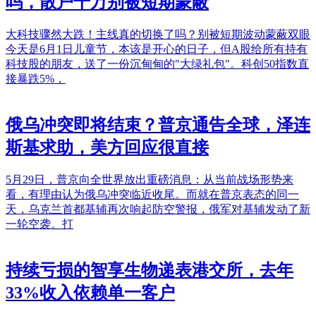
吗，散户千万别被短期蒙蔽
大科技骤然大跌！主线真的切换了吗？别被短期波动蒙蔽双眼
今天是6月1日儿童节，本该是开心的日子，但A股给所有持有
科技股的朋友，送了一份沉甸甸的"大绿礼包"。科创50指数直
接暴跌5%，
俄乌冲突即将结束？普京通告全球，泽连
斯基求助，美方回应很直接
5月29日，普京向全世界放出重磅消息：从当前战场形势来
看，有理由认为俄乌冲突临近收尾。而就在普京表态的同一
天，乌克兰首都基辅再次响起防空警报，俄军对基辅发动了新
一轮空袭。打
持续亏损的智享生物递表港交所，去年
33%收入依赖单一客户