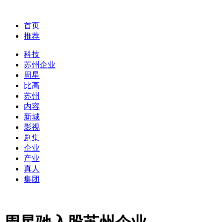
首页
推荐
科技
苏州企业
周星
比高
苏州
内容
新城
影视
剧集
企业
产业
真人
集团