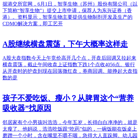
据港交所官网，6月1日，智享生物（苏州）股份有限公司（以
下简称“智享生物”）提交上市申请，保荐人为东兴证券（香
港）。资料显示，智享生物主要提供生物制剂开发及生产的
CDMO解决方案，即工艺开
A股继续横盘震荡，下午大概率这样走
A股大盘指数今天上午竞价高开几个点，开盘后回调又拉起来
横盘震荡，截止午间收盘上证指数下跌1个点收4056点。银行
从开盘时的护盘到现在回落微红盘，券商回调。能挣起大盘指
数的是
孩子不爱吃饭、瘦小？从脾胃这个“营养
吸收器”找原因
邻居家有个小男孩叫浩浩，今年五岁，长得白白净净的，就是
太瘦了。他妈说，浩浩吃饭跟“吃药”似的，一碗饭能在饭桌上
磨蹭一个小时，含在嘴里不嚼不咽，急得大人直跺脚。幼儿园