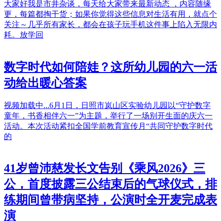
大家好我是市井杂谈，每天给大家带来最新动态 ，内容随缘
更，每篇都掏干货；如果你觉得这些信息对生活有用，就点个
关注～几乎所有家长，都会在孩子玩手机这件事上陷入无限内
耗。放学回
数字时代如何陪娃？这所幼儿园的六一活
动给出暖心答案
视频加载中...6月1日，日照市岚山区实验幼儿园以“守护数字
童年，书香相伴六一”为主题，举行了一场别开生面的庆六一
活动。本次活动紧扣全国学前教育宣传月“共同守护数字时代
的
41岁曾沛慈发长文告别《乘风2026》三
公，首度披露三公结束后的气球仪式，排
练期间曾带病坚持，公演时全开麦完成表
演