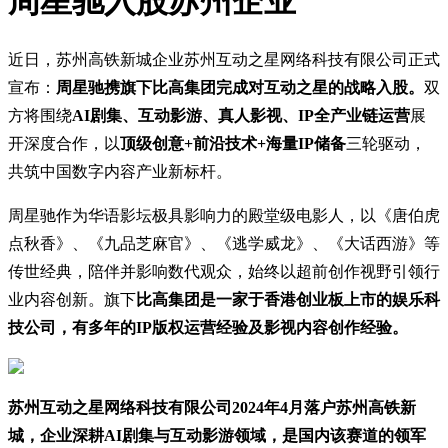
周星驰入股苏州企业
近日，苏州高铁新城企业苏州互动之星网络科技有限公司正式
宣布：
周星驰携旗下比高集团完成对互动之星的战略入股。
双
方将围绕
AI剧集、互动影游、真人影视、IP全产业链运营
展
开深度合作，以
顶级创意+前沿技术+海量IP储备
三轮驱动，
共筑中国数字内容产业新标杆。
周星驰作为华语影坛极具影响力的殿堂级电影人，以《唐伯虎
点秋香》、《九品芝麻官》、《逃学威龙》、《大话西游》等
传世经典，陪伴并影响数代观众，始终以超前创作视野引领行
业内容创新。旗下
比高集团是一家于香港创业板上市的娱乐科
技公司，有多年的IP版权运营经验及影视内容创作经验。
苏州互动之星网络科技有限公司2024年4月落户苏州高铁新
城，企业深耕AI剧集与互动影游领域，是国内该赛道的领军