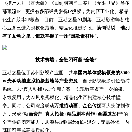
《捞尸人》《夜无疆》《回到明朝当王爷》《无限世界》等多
部顶流IP，更拥有多部经典影视IP授权，为内容工业化、精品
化生产筑牢IP根基。目前，互动之星AI剧集、互动影游等各核
心业务已进入规模化落地、精品化推进阶段。
换句话说，谁拥
有了互动之星，谁就掌握了一座“爆款素材库”。
技术筑墙，全链闭环超“全能”
互动之星位于苏州影视产业园，共享
国内单体规模领先的3000
㎡光学动捕虚拟拍摄基地等产业资源
，自研影视级多机位动捕
系统。以“真人动捕+AI”创新方案，实现数字资产一次拍摄、
永续复用，为AI剧集规模化、精品化生产构建核心技术壁
垒。同时，公司深度联动
万维猫动画、金色传媒
两大头部制作
方，形成
“动画资产+真人拍摄+精品剧本创作+全渠道发行”
的
全产业链闭环能力，从源头IP到最终触达观众，无需外求，内
部即可完成高品质转化。