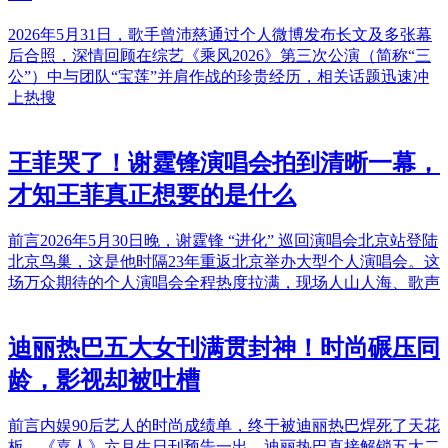
2026年5月31日，歌手曾沛慈通过个人微博发布长文及多张幕
后合照，深情回顾在综艺《乘风2026》第三次公演（简称“三
公”）中与团队“宝莲”并肩作战的珍贵经历，相关话题迅速冲
上热搜
王菲哭了！谢霆锋演唱会拍到清晰一幕，
才知王菲真正想要的是什么
前言2026年5月30日晚，谢霆锋 “进化” 巡回演唱会北京站登陆
北京鸟巢，这是他时隔23年重返北京举办大型个人演唱会。这
场万众期待的个人演唱会全程热度拉满，现场人山人海、歌声
迪丽热巴五大女刊满贯封神！时尚碾压同
龄，影视却被吐槽
前言内娱90后艺人的时尚成绩单，终于被迪丽热巴焊死了天花
板。《嘉人》六月生日刊预告一出，迪丽热巴直接解锁五大二