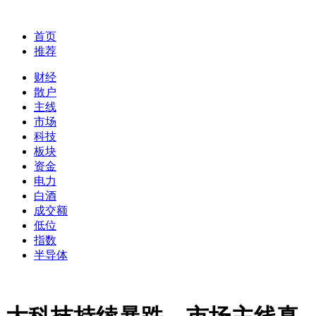
首页
推荐
财经
散户
主线
市场
科技
板块
资金
电力
白酒
成交额
低位
指数
半导体