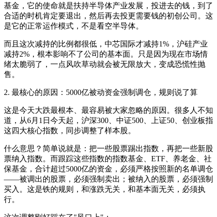
基金，它的使命就是扶持半导体产业发展，投进去的钱，到了
合适的时机肯定要退出，然后再去投更需要钱的初创公司。这
是它的正常运作模式，不是看空半导体。
而且这次减持的比例都很低，中芯国际才减持1%，沪硅产业
减持2%，根本影响不了公司的基本面。只是因为现在市场情
绪太脆弱了，一点风吹草动就会被无限放大，变成恐慌性抛
售。
2. 最核心的原因：5000亿被动资金强制调仓，规则说了算
这是今天大跌最根本、最容易被大家忽略的原因。很多人不知
道，从6月1日今天起，沪深300、中证500、上证50、创业板指
这四大核心指数，同步调整了样本股。
什么意思？简单说就是：把一些股票踢出指数，再把一些新股
票纳入指数。而跟踪这些指数的指数基金、ETF、养老金、社
保基金，合计超过5000亿的资金，必须严格按照新的名单调仓
——被调出的股票，必须强制卖出；被纳入的股票，必须强制
买入。这是铁的规则，和涨跌无关，和基本面无关，必须执
行。