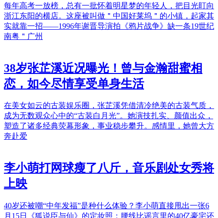
每年高考一放榜，总有一批怀着明星梦的年轻人，把目光盯向
浙江东阳的横店。这座被叫做＂中国好莱坞＂的小镇，起家其
实就靠一招——1996年谢晋导演拍《鸦片战争》缺一条19世纪
南粤＂广州
38岁张芷溪近况曝光！曾与金瀚甜蜜相
恋，如今尽情享受单身生活
在美女如云的古装娱乐圈，张芷溪凭借清冷绝美的古装气质，
成为无数观众心中的“古装白月光”。她演技扎实、颜值出众，
塑造了诸多经典荧幕形象，事业稳步攀升。感情里，她曾大方
奔赴爱
李小萌打网球瘦了八斤，音乐剧处女秀将
上映
40岁还被嘲“中年发福”是种什么体验？李小萌直接甩出一张6
月15日《狐说臣与仙》的定妆照：腰线比谣言里的40亿豪宅还