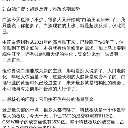
2. 白酒消费：超跌反弹，难改长期颓势
白酒今天也涨了不少，很多人又开始喊"白酒王者归来"了。我
只能说，你想多了。白酒现在的上涨，就是超跌反弹，仅此而
已。
中证白酒指数从2021年的高点跌下来，已经跌了快5年了，估
值跌到了历史低位，本身就有估值修复的需求。加上马上要到
端午旺季，还有618电商大促的催化，资金过来炒一波反弹，
非常正常。
但你要说白酒能成为新的主线，那就是痴人说梦了。人口老龄
化、年轻人饮酒量下降，这些长期的大趋势是改变不了的。白
酒行业的黄金时代已经过去了，未来最多就是结构性的机会，
不可能再有之前那种普涨的大行情了。
3. 最核心的问题：它们接不住科技的海量资金
这是最关键的一点，很多人都忽略了。科技板块是一个体量非
常大的板块，今天一天，中证TMT的成交额就有6112亿，
CSSW电子的成交额也有3538亿。整个科技板块的成交额，占
了A股总成交额的一半以上。