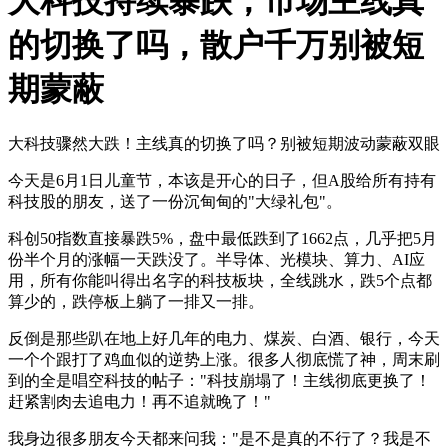
大科技持续暴跌，市场主线真
的切换了吗，散户千万别被短
期蒙蔽
大科技骤然大跌！主线真的切换了吗？别被短期波动蒙蔽双眼
今天是6月1日儿童节，本该是开心的日子，但A股给所有持有
科技股的朋友，送了一份沉甸甸的"大绿礼包"。
科创50指数直接暴跌5%，盘中最低跌到了1662点，几乎把5月
份半个月的涨幅一天跌没了。半导体、光模块、算力、AI应
用，所有你能叫得出名字的科技板块，全线跳水，跌5个点都
算少的，跌停板上躺了一排又一排。
反倒是那些趴在地上好几年的电力、煤炭、白酒、银行，今天
一个个跟打了鸡血似的逆势上涨。很多人彻底慌了神，周末刷
到的全是唱空科技的帖子："科技崩塌了！主线彻底更换了！
赶紧割肉去追电力！再不追就晚了！"
我身边很多朋友今天都来问我："是不是真的不行了？我是不