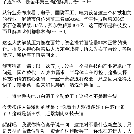
了近70%，是全年第三高的解禁月份￼￼￼。
从行业分布来看，电子、国防军工、电力设备这三个科技相关
的行业，解禁市值位列前三名￼￼￼。华丰科技解禁396亿，
影石创新解禁387亿，燕东微解禁304亿，这三家都是科技股，
而且解禁比例都非常高￼￼￼。
这么大的解禁压力摆在面前，资金提前避险是非常正常的操
作。很多人担心解禁后大股东会减持，所以先卖了再说，等解
禁压力释放完了再买回来。
我再强调一遍：以上这五点，没有一个是科技的产业逻辑出了
问题。国产替代、AI算力需求、半导体自主可控，这些支撑
科技行情的核心逻辑，一丝一毫都没有改变。只是因为涨得太
快了，需要跌一跌来消化筹码，清洗浮筹而已。
二、资金跑去电力白酒了？别傻了！这根本不是新主线
今天很多人最激动的就是："你看电力涨得多好！白酒也涨
了！这就是新主线！赶紧割肉科技去追！"
醒醒吧！我跟你掏心窝子说一句：这绝对不是什么新主线，只
是典型的高低位轮动，资金临时避险罢了。你现在追进去，大