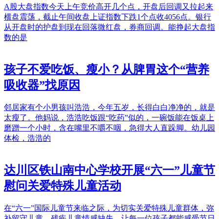
A股大盘指数今天上午竞价高开几个点，开盘后回调又拉起来
横盘震荡，截止午间收盘上证指数下跌1个点收4056点。银行
从开盘时的护盘到现在回落微红盘，券商回调。能挣起大盘指
数的是
孩子不爱吃饭、瘦小？从脾胃这个“营养
吸收器”找原因
邻居家有个小男孩叫浩浩，今年五岁，长得白白净净的，就是
太瘦了。他妈说，浩浩吃饭跟“吃药”似的，一碗饭能在饭桌上
磨蹭一个小时，含在嘴里不嚼不咽，急得大人直跺脚。幼儿园
体检，浩浩的
达川区铁山南中心学校开展“六一”儿童节
慰问关爱特殊儿童活动
在“六一”国际儿童节来临之际，为切实关爱特殊儿童群体，弥
补留守儿童、残疾儿童情感缺失，让每一位孩子都能感受节日