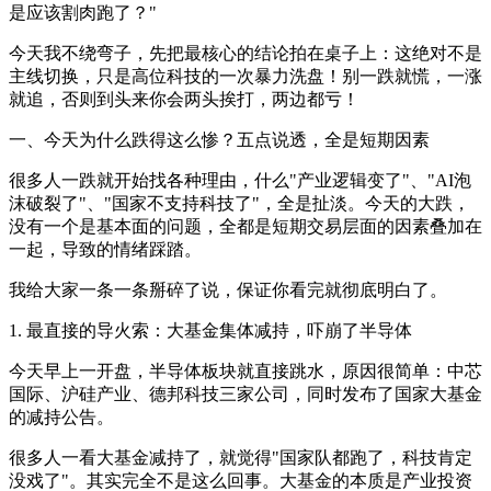
是应该割肉跑了？"
今天我不绕弯子，先把最核心的结论拍在桌子上：这绝对不是
主线切换，只是高位科技的一次暴力洗盘！别一跌就慌，一涨
就追，否则到头来你会两头挨打，两边都亏！
一、今天为什么跌得这么惨？五点说透，全是短期因素
很多人一跌就开始找各种理由，什么"产业逻辑变了"、"AI泡
沫破裂了"、"国家不支持科技了"，全是扯淡。今天的大跌，
没有一个是基本面的问题，全都是短期交易层面的因素叠加在
一起，导致的情绪踩踏。
我给大家一条一条掰碎了说，保证你看完就彻底明白了。
1. 最直接的导火索：大基金集体减持，吓崩了半导体
今天早上一开盘，半导体板块就直接跳水，原因很简单：中芯
国际、沪硅产业、德邦科技三家公司，同时发布了国家大基金
的减持公告。
很多人一看大基金减持了，就觉得"国家队都跑了，科技肯定
没戏了"。其实完全不是这么回事。大基金的本质是产业投资