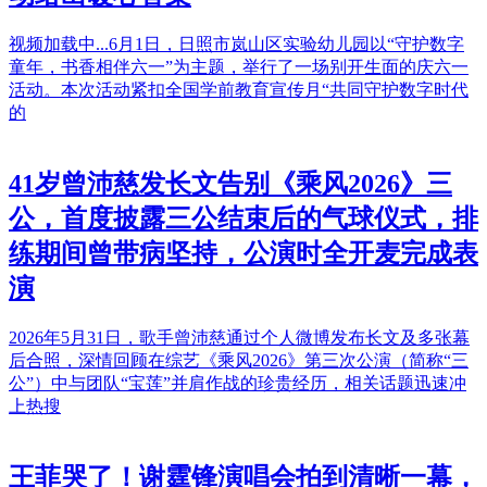
视频加载中...6月1日，日照市岚山区实验幼儿园以“守护数字
童年，书香相伴六一”为主题，举行了一场别开生面的庆六一
活动。本次活动紧扣全国学前教育宣传月“共同守护数字时代
的
41岁曾沛慈发长文告别《乘风2026》三
公，首度披露三公结束后的气球仪式，排
练期间曾带病坚持，公演时全开麦完成表
演
2026年5月31日，歌手曾沛慈通过个人微博发布长文及多张幕
后合照，深情回顾在综艺《乘风2026》第三次公演（简称“三
公”）中与团队“宝莲”并肩作战的珍贵经历，相关话题迅速冲
上热搜
王菲哭了！谢霆锋演唱会拍到清晰一幕，