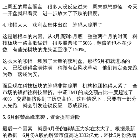
上周五的尾盘砸盘，很多人没反应过来，周末越想越慌，今天
一开盘就跟着卖，进一步放大了下跌的幅度。
4. 涨幅太大，获利盘集体出逃，筹码太脆弱了
这是最根本的内因。从3月底到5月底，整整两个月的时间，科
技板块一路高歌猛进，很多股票涨了50%，翻倍的也不在少
数，有些光模块的龙头甚至涨了150%。
这么大的涨幅，积累了天量的获利盘。那些5月初就进场的
人，已经赚得盆满钵满，稍微有点风吹草动，他们肯定会先跑
为敬，落袋为安。
而且现在科技板块的筹码非常脆弱，机构抱团抱得太紧了，全
市场的钱都往科技里挤。中证TMT的成交额占比一度超过了
40%，交易拥挤度到了历史高位。这种情况下，只要有一部分
人先跑，就会引发连锁反应，形成踩踏。
5. 6月解禁高峰来袭，资金提前避险
最后一个因素，就是6月份的解禁压力实在太大了。根据最新
的数据，6月份A股的解禁市值高达3332亿元，环比5月份激增