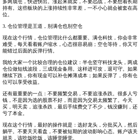
多两成仓，快进快出。涨起来就卖，不要恋战，不要想着长期
持有。这些板块的上涨持续性非常差，一不小心就会被套在高
位。
3. 仓位管理是王道，别满仓也别空仓
现在这个行情，仓位管理比什么都重要。满仓科技，你会非常
难受，每天看着账户缩水，心态很容易崩；空仓等待，你又可
能错过后面的反弹行情。
我给大家一个比较合理的仓位建议：半仓坚守科技龙头，两成
仓位做短线波段，三成现金备用。这样进可攻，退可守。如果
继续下跌，你有现金可以补仓摊薄成本；如果反弹了，你有仓
位可以享受收益。
还有最重要的一点：不要频繁交易，不要追涨杀跌。很多人亏
钱，不是因为选的股票不好，而是因为交易太频繁了。今天
买，明天卖，追涨杀跌，最后手续费交了不少，钱没赚到，还
亏了本金。
现在这个行情，最好的操作就是：选好龙头，分批买入，然后
躺平。不要天天看盘，不要被短期的波动影响心态。账户该关
就关，该吃饭吃饭，该睡觉睡觉。