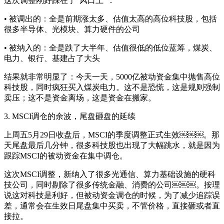
这次调整刚好踩在了"风口上"：
• 被调出的：全是前期涨太多、估值太高的高位科技股，包括
很多半导体、光模块、算力硬件的公司
• 被纳入的：全是跌了大半年、估值很低的低位蓝筹，煤炭、
电力、银行、基建占了大头
结果就非常明显了：今天一天，5000亿被动资金集中抛售高位
科技股，同时疯狂买入煤炭电力。这不是恐慌，这是规则强制
卖压；这不是资金离场，这是资金在搬家。
3. MSCI调仓的余波，尾盘砸盘的延续
上周五5月29日收盘后，MSCI的季度调整正式生效￼￼￼。那
天尾盘最后几分钟，很多科技股也出现了大幅跳水，就是因为
跟踪MSCI的被动资金在集中调仓。
这次MSCI调整，新纳入了很多光通信、算力基础设施的硬科
技公司，同时剔除了很多传统金融、消费的公司￼￼￼。按理
说这对科技是利好，但被动资金调仓的时候，为了减少追踪误
差，通常会在生效日尾盘集中买卖，不管价格，直接砸或者直
接拉。