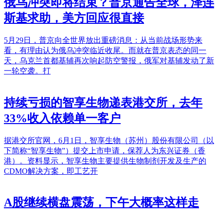
俄乌冲突即将结束？普京通告全球，泽连
斯基求助，美方回应很直接
5月29日，普京向全世界放出重磅消息：从当前战场形势来
看，有理由认为俄乌冲突临近收尾。而就在普京表态的同一
天，乌克兰首都基辅再次响起防空警报，俄军对基辅发动了新
一轮空袭。打
持续亏损的智享生物递表港交所，去年
33%收入依赖单一客户
据港交所官网，6月1日，智享生物（苏州）股份有限公司（以
下简称“智享生物”）提交上市申请，保荐人为东兴证券（香
港）。资料显示，智享生物主要提供生物制剂开发及生产的
CDMO解决方案，即工艺开
A股继续横盘震荡，下午大概率这样走