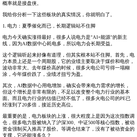
概率就是接盘侠。
我给你分析一下这些板块的真实情况，你就明白了。
1. 电力：夏季催化而已，长期逻辑站不住脚
电力今天确实涨得最好，很多人说电力是"AI+能源"的新主
线，因为AI数据中心耗电多，所以电力会长期受益。
这个逻辑听起来好像有道理，但其实根本站不住脚。首先，电
力本质上还是一个周期股，它的业绩主要取决于煤价和电价，
波动非常大。去年煤价高的时候，很多火电公司亏得一塌糊
涂，今年煤价跌了，业绩才扭亏为盈。
其次，AI数据中心用电增加，确实会带来电力需求的增长，
但这个增长是非常有限的，不足以改变整个电力行业的基本
面。而且电力行业的估值已经不低了，很多火电公司的PE已
经涨到了20多倍，接近历史高位。
最重要的是，电力板块的上涨，很大程度上是因为这次指数调
仓，很多电力股被纳入了沪深300、中证500等核心指数，被动
资金强制买入推高了股价。等调仓结束了，没有了被动资金的
支撑，它还能涨多久？