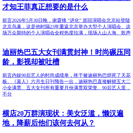
才知王菲真正想要的是什么
前言2026年5月30日晚，谢霆锋 “进化” 巡回演唱会北京站登陆
北京鸟巢，这是他时隔23年重返北京举办大型个人演唱会。这
场万众期待的个人演唱会全程热度拉满，现场人山人海、歌声
迪丽热巴五大女刊满贯封神！时尚碾压同
龄，影视却被吐槽
前言内娱90后艺人的时尚成绩单，终于被迪丽热巴焊死了天花
板。《嘉人》六月生日刊预告一出，迪丽热巴直接解锁五大二
小全满贯、五大女刊所有重要月份满贯双荣誉。90后艺人里，
不分
横店20万群演现状：美女泛滥，懒汉遍
地，降薪后他们该何去何从？