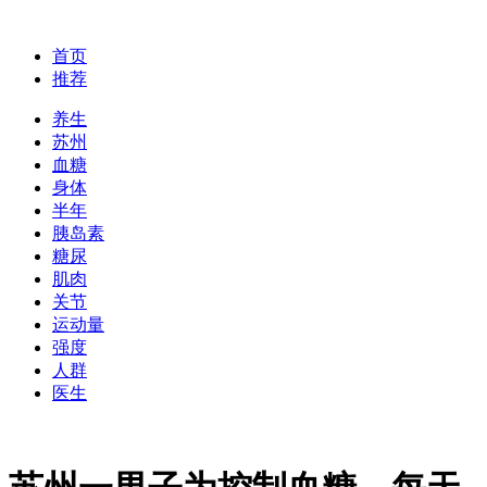
首页
推荐
养生
苏州
血糖
身体
半年
胰岛素
糖尿
肌肉
关节
运动量
强度
人群
医生