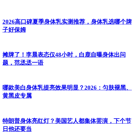
2026高口碑夏季身体乳实测推荐，身体乳选哪个牌
子好保姆
摊牌了！李晨表态仅48小时，白鹿自曝身体出问
题，范丞丞一语
哪款美白身体乳提亮效果明显？2026：匀肤褪黑、
黄黑皮专属
特朗普身体亮红灯？美国艺人都集体罢演，下个节
日他还要当