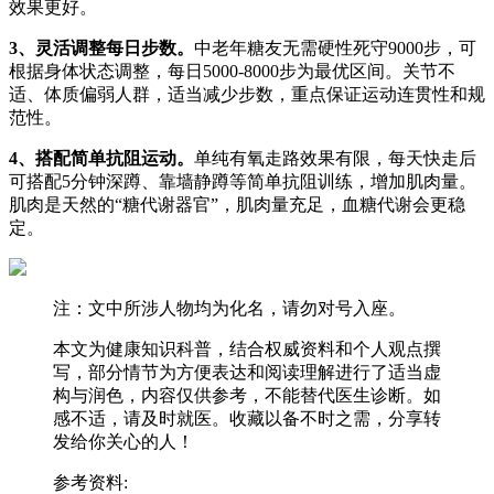
效果更好。
3、灵活调整每日步数。
中老年糖友无需硬性死守9000步，可
根据身体状态调整，每日5000-8000步为最优区间。关节不
适、体质偏弱人群，适当减少步数，重点保证运动连贯性和规
范性。
4、搭配简单抗阻运动。
单纯有氧走路效果有限，每天快走后
可搭配5分钟深蹲、靠墙静蹲等简单抗阻训练，增加肌肉量。
肌肉是天然的“糖代谢器官”，肌肉量充足，血糖代谢会更稳
定。
注：文中所涉人物均为化名，请勿对号入座。
本文为健康知识科普，结合权威资料和个人观点撰
写，部分情节为方便表达和阅读理解进行了适当虚
构与润色，内容仅供参考，不能替代医生诊断。如
感不适，请及时就医。收藏以备不时之需，分享转
发给你关心的人！
参考资料: