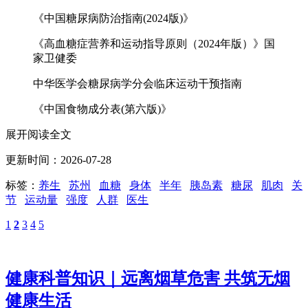
《中国糖尿病防治指南(2024版)》
《高血糖症营养和运动指导原则（2024年版）》国
家卫健委
中华医学会糖尿病学分会临床运动干预指南
《中国食物成分表(第六版)》
展开阅读全文
更新时间：2026-07-28
标签：
养生
苏州
血糖
身体
半年
胰岛素
糖尿
肌肉
关
节
运动量
强度
人群
医生
1
2
3
4
5
健康科普知识｜远离烟草危害 共筑无烟
健康生活