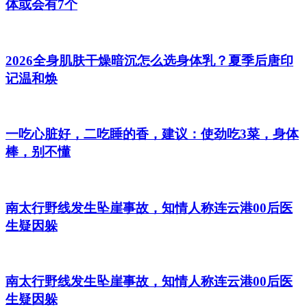
体或会有7个
2026全身肌肤干燥暗沉怎么选身体乳？夏季后唐印
记温和焕
一吃心脏好，二吃睡的香，建议：使劲吃3菜，身体
棒，别不懂
南太行野线发生坠崖事故，知情人称连云港00后医
生疑因躲
南太行野线发生坠崖事故，知情人称连云港00后医
生疑因躲