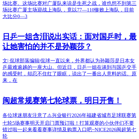
场比赛。这场比赛对广厦队来说是生死之战，谁也想不到第三
场比赛广厦主场迎战上海队，竟以77—110惨败上海队，目前
大比分0—3
日乒一姐含泪说出实话：面对国乒时，最
让她害怕的并不是孙颖莎？
文| 侃球部落编辑|侃球一直以来，外界都认为孙颖莎是日本女
乒最难逾越的一座大山。但近日，日乒一姐在谈到与国乒交手
的感受时，却忍不住红了眼眶，说出了一番出人意料的话。原
来，在
闽超常规赛第七轮球票，明日开售！
各位球迷朋友注意了⚠️兴业银行2026年福建省城市足球联赛第
七轮5场赛事明天开启门票预订啦！打算观赛的小伙伴们不要
错过啦一起来看看赛事详情及购票入口吧~NICE2026闽超第七
轮