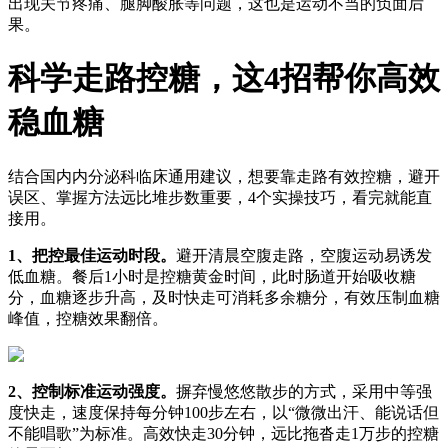
出现关节疼痛、腿脚酸胀等问题，这也是运动不当的负面后
果。
科学走路控糖，这4招帮你高效
稳血糖
结合国内内分泌科临床通用建议，想要靠走路有效控糖，避开
误区、掌握方法远比堆步数重要，4个实操技巧，看完就能直
接用。
1、把控最佳运动时段。
避开清晨空腹走路，空腹运动易诱发
低血糖。餐后1小时是控糖黄金时间，此时肠道开始吸收糖
分，血糖逐步升高，及时快走可消耗多余糖分，有效压制血糖
峰值，控糖效果翻倍。
2、控制标准运动强度。
摒弃慢悠悠散步的方式，采用中等强
度快走，速度保持每分钟100步左右，以“微微出汗、能说话但
不能唱歌”为标准。高效快走30分钟，远比拖沓走1万步的控糖