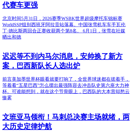
代赛车更强
北京时间5月31日，2026赛季WSBK世界超级摩托车锦标赛
WorldSSP组别西班牙阿拉贡站落幕。中国张雪机车车手瓦伦
丁·德比斯两回合正赛收获两个第8名。 6月1日，张雪在社媒
晒出和德
迟迟等不到内马尔消息，安帅换了新方
案，巴西新队长人选出炉
前言美加墨世界杯眼看就要打响了，全世界球迷都在搓着手，
等着看“五星巴西”怎么摆出最强阵容去冲击队史第六座大力神
杯。可谁能想到，就在这个节骨眼上，巴西队的大本营却愁云
惨雾
文班亚马领衔！马刺总决赛主场就绪，两
大历史定律护航