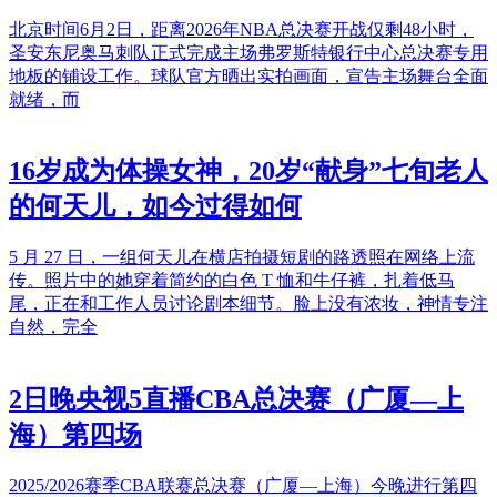
北京时间6月2日，距离2026年NBA总决赛开战仅剩48小时，
圣安东尼奥马刺队正式完成主场弗罗斯特银行中心总决赛专用
地板的铺设工作。球队官方晒出实拍画面，宣告主场舞台全面
就绪，而
16岁成为体操女神，20岁“献身”七旬老人
的何天儿，如今过得如何
5 月 27 日，一组何天儿在横店拍摄短剧的路透照在网络上流
传。照片中的她穿着简约的白色 T 恤和牛仔裤，扎着低马
尾，正在和工作人员讨论剧本细节。脸上没有浓妆，神情专注
自然，完全
2日晚央视5直播CBA总决赛（广厦—上
海）第四场
2025/2026赛季CBA联赛总决赛（广厦—上海）今晚进行第四