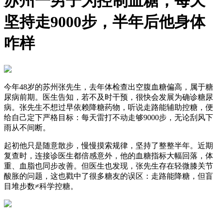
苏州一男子为控制血糖，每天
坚持走9000步，半年后他身体
咋样
今年48岁的苏州张先生，去年体检查出空腹血糖偏高，属于糖
尿病前期。医生告知，若不及时干预，很快会发展为确诊糖尿
病。张先生不想过早依赖降糖药物，听说走路能辅助控糖，便
给自己定下严格目标：每天雷打不动走够9000步，无论刮风下
雨从不间断。
起初他只是随意散步，慢慢摸索规律，坚持了整整半年。近期
复查时，连接诊医生都倍感意外，他的血糖指标大幅回落，体
重、血脂也同步改善。但医生也发现，张先生存在轻微膝关节
酸胀的问题，这也戳中了很多糖友的误区：走路能降糖，但盲
目堆步数≠科学控糖。