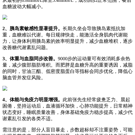
从最初的6.8mmol/L降至5.4mmol/L，成功回归正常范围，餐后
血糖波动大幅减小。
2、胰岛素敏感性显著提升。
长期久坐会导致胰岛素抵抗加
重，血糖难以代谢。每日规律快走，能激活全身肌肉代谢能
力，让身体利用胰岛素的效率明显提升，减少血糖堆积，逐步
改善糖代谢紊乱问题。
3、体重与血脂同步改善。
9000步的运动量可有效消耗多余热
量，减少腹部脂肪堆积。而肥胖是血糖升高的重要诱因，减脂
的同时，甘油三酯、低密度脂蛋白等指标会同步优化，降低心
脑血管并发症风险。
4、体能与免疫力明显增强。
此前张先生经常疲惫乏力、晨起
困倦，坚持运动后，血液循环加快，心肺功能提升，日常精神
状态变好，睡眠质量改善，身体基础免疫力稳步提高，减少代
谢紊乱引发的各类不适。
需注意的是，部分人盲目暴走，步数超标却不注重姿势，可能