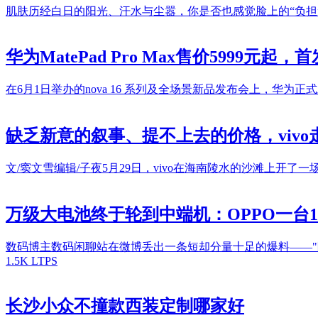
肌肤历经白日的阳光、汗水与尘嚣，你是否也感觉脸上的“负担
华为MatePad Pro Max售价5999
在6月1日举办的nova 16 系列及全场景新品发布会上，华为正式发布
缺乏新意的叙事、提不上去的价格，vivo
文/窦文雪编辑/子夜5月29日，vivo在海南陵水的沙滩上开了一
万级大电池终于轮到中端机：OPPO一台10
数码博主数码闲聊站在微博丢出一条短却分量十足的爆料——"阿绿
1.5K LTPS
长沙小众不撞款西装定制哪家好