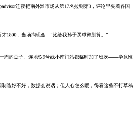
dvisor连夜把南外滩市场从第17名拉到第3，评论里夹着各国
1800，当场掏现金：“比给我孙子买球鞋划算。”
时一周的豆子。连地铁9号线小南门站都临时加了班次——毕竟谁
国制造好不好，数据会说话；但人心怎么暖，得看这些不打草稿