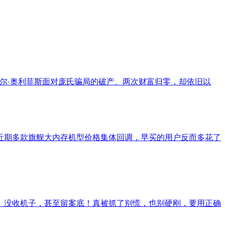
戴尔·奥利菲斯面对庞氏骗局的破产、两次财富归零，却依旧以
近期多款旗舰大内存机型价格集体回调，早买的用户反而多花了
留、没收机子，甚至留案底！真被抓了别慌，也别硬刚，要用正确