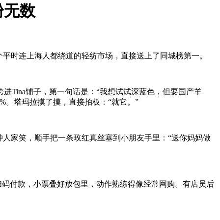
粉无数
那个平时连上海人都绕道的轻纺市场，直接送上了同城榜第一。
Tina铺子，第一句话是：“我想试试深蓝色，但要国产羊
%。塔玛拉摸了摸，直接拍板：“就它。”
冲人家笑，顺手把一条玫红真丝塞到小朋友手里：“送你妈妈做
扫码付款，小票叠好放包里，动作熟练得像经常网购。有店员后