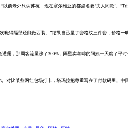
以前老外只认苏杭，现在塞尔维亚的都点名要‘夫人同款’。”Tripa
晓得隔壁还能做西装。”结果自己量了套格纹三件套，价格一听才
透露，那周客流量涨了300%，隔壁卖咖啡的阿姨一天磨了平
松弛。对比某些网红包场打卡，塔玛拉把尊重写在了付款码里。中