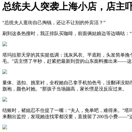
总统夫人突袭上海小店，店主
“总统夫人逛街自己掏钱，还让不让别的外宾活？”
刷到这条热搜时，我正排队买咖啡，前面俩姑娘边等边嘀咕：“
塔玛拉那天穿的其实挺低调：浅灰风衣、平底鞋，头发简单挽个
毛。”店主愣了半秒，赶紧把最新到货的山东面料搬出来——这
量体、选扣、挑里衬，全程她自己拿手机拍色号，没翻译没助理
旗袍，颜色衬她。”那孩子当场蹦高，家长愣是没反应过来。
结账时，褚姐忍不住提了一嘴：“夫人，免单吧，难得来。”塔
来翻出监控，发现她连找零都没要，直接留了200当小费——“