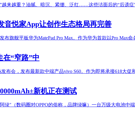
”越来越重？油腻、暗沉、紧绷、泛红……这些洁面后的“后遗症
元起，首发音悦家App让创作生态格局再完善
旗舰平板华为MatePad Pro Max。作为华为首款以Pro Max命
走在“窄路”中
场发布会，发布最新款中端产品vivo S60。作为即将承接618大
000mAh±新机正在测试
"（数码圈对OPPO的俗称，品牌绿嘛）一台万级大电池中端机正在