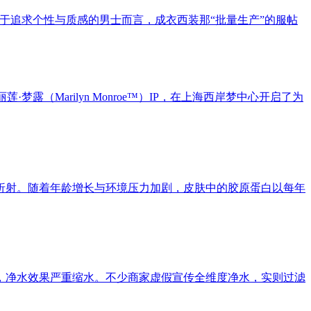
于追求个性与质感的男士而言，成衣西装那“批量生产”的服帖
莲·梦露（Marilyn Monroe™）IP，在上海西岸梦中心开启了为
折射。随着年龄增长与环境压力加剧，皮肤中的胶原蛋白以每年
，净水效果严重缩水。不少商家虚假宣传全维度净水，实则过滤