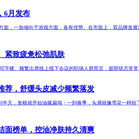
，6月发布
像方面，一加倾向于游戏方面，各有优势。在市面上，双品牌发展逐步
、紧致疲惫松弛肌肤
于写字楼、频繁出席线上线下会议的职场人群而言，面部状态常常
推荐，舒缓头皮减少频繁落发
到半天，发根就开始油腻扁塌；一到换季，头屑就像雪花一样纷
碑洁面榜单，控油净肤持久清爽