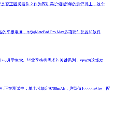
”是否正困扰着你？作为深耕美护领域5年的测评博主，这个
名的平板电脑，华为MatePad Pro Max多项硬件配置和软件
促和7-8月学生党、毕业季换机需求的关键系列，vivo为这场发
测试中：单电芯额定9700mAh，典型值10000mAh±，配