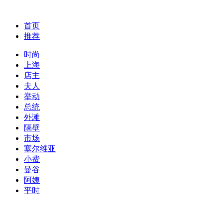
首页
推荐
时尚
上海
店主
夫人
举动
总统
外滩
隔壁
市场
塞尔维亚
小费
曼谷
阿姨
平时