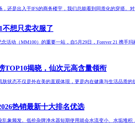
，还是出入于IFS的商务楼宇，我们总能看到同质化的穿搭。对
21不想只卖衣服了
动（MM100）的重要一站，自5月29日，Forever 21 携手玛丽
榜TOP10揭晓，仙次元高含量领衔
肌肤状态不仅是外在美的直观体现，更是内在健康与生活品质的
026热销最新十大排名优选
业乱象频发。低价杂牌净水器短期使用就会水流变小、水垢堆积