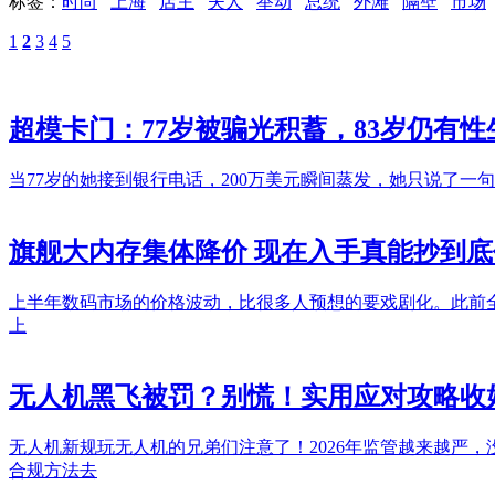
标签：
时尚
上海
店主
夫人
举动
总统
外滩
隔壁
市场
1
2
3
4
5
超模卡门：77岁被骗光积蓄，83岁仍有性
当77岁的她接到银行电话，200万美元瞬间蒸发，她只说了一
旗舰大内存集体降价 现在入手真能抄到底
上半年数码市场的价格波动，比很多人预想的要戏剧化。此前
上
无人机黑飞被罚？别慌！实用应对攻略收
无人机新规玩无人机的兄弟们注意了！2026年监管越来越严
合规方法去