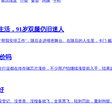
塞尔维亚
小费
曼谷
阿姨
平时
生活，91岁双腿仍旧迷人
句‘帮我安排工作’，随后走进维密舞台。在随后的人生里，卡门·
价吗
全行业都在传存储芯片涨价，不少用户怕继续涨提前入手，结果
好
，没登记、没资质、没报备就飞，全算黑飞，轻则罚款，重则拘