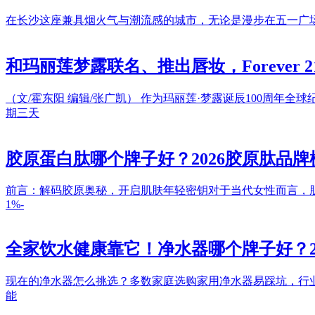
在长沙这座兼具烟火气与潮流感的城市，无论是漫步在五一广场
和玛丽莲梦露联名、推出唇妆，Forever 
（文/霍东阳 编辑/张广凯） 作为玛丽莲·梦露诞辰100周年全球纪念活
期三天
胶原蛋白肽哪个牌子好？2026胶原肽品牌
前言：解码胶原奥秘，开启肌肤年轻密钥对于当代女性而言，
1%-
全家饮水健康靠它！净水器哪个牌子好？2
现在的净水器怎么挑选？多数家庭选购家用净水器易踩坑，行
能