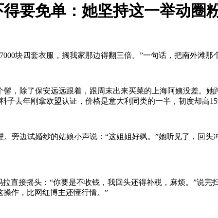
吓得要免单：她坚持这一举动圈
7000块四套衣服，搁我家那边得翻三倍。”一句话，把南外滩
髻，除了保安远远跟着，跟周末出来买菜的上海阿姨没差。她跨进
料子去年刚拿欧盟认证，价格是意大利同类的一半，韧度却高15
。旁边试婚纱的姑娘小声说：“这姐姐好飒。”她听见了，回头
玛拉直接摇头：“你要是不收钱，我回头还得补税，麻烦。”说完
这操作，比网红博主还懂行情。”