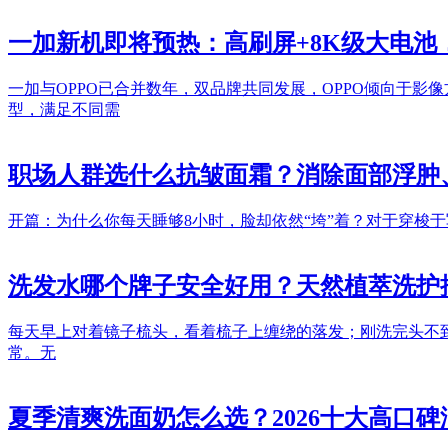
一加新机即将预热：高刷屏+8K级大电池
一加与OPPO已合并数年，双品牌共同发展，OPPO倾向于影
型，满足不同需
职场人群选什么抗皱面霜？消除面部浮肿
开篇：为什么你每天睡够8小时，脸却依然“垮”着？对于穿梭
洗发水哪个牌子安全好用？天然植萃洗护
每天早上对着镜子梳头，看着梳子上缠绕的落发；刚洗完头不
常。无
夏季清爽洗面奶怎么选？2026十大高口