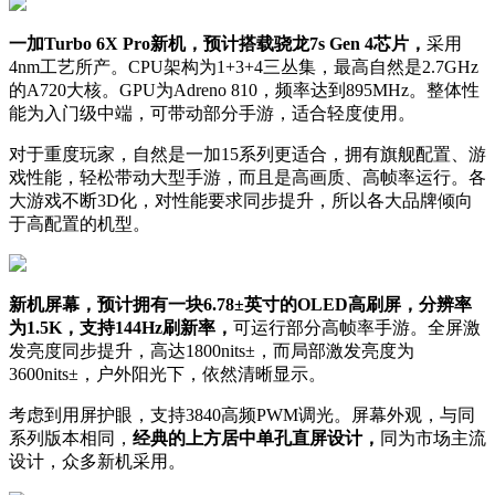
一加Turbo 6X Pro新机，预计搭载骁龙7s Gen 4芯片，
采用
4nm工艺所产。CPU架构为1+3+4三丛集，最高自然是2.7GHz
的A720大核。GPU为Adreno 810，频率达到895MHz。整体性
能为入门级中端，可带动部分手游，适合轻度使用。
对于重度玩家，自然是一加15系列更适合，拥有旗舰配置、游
戏性能，轻松带动大型手游，而且是高画质、高帧率运行。各
大游戏不断3D化，对性能要求同步提升，所以各大品牌倾向
于高配置的机型。
新机屏幕，预计拥有一块6.78±英寸的OLED高刷屏，分辨率
为1.5K，支持144Hz刷新率，
可运行部分高帧率手游。全屏激
发亮度同步提升，高达1800nits±，而局部激发亮度为
3600nits±，户外阳光下，依然清晰显示。
考虑到用屏护眼，支持3840高频PWM调光。屏幕外观，与同
系列版本相同，
经典的上方居中单孔直屏设计，
同为市场主流
设计，众多新机采用。