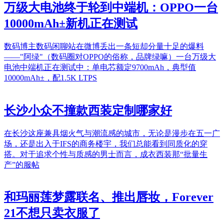
万级大电池终于轮到中端机：OPPO一台
10000mAh±新机正在测试
数码博主数码闲聊站在微博丢出一条短却分量十足的爆料
——"阿绿"（数码圈对OPPO的俗称，品牌绿嘛）一台万级大
电池中端机正在测试中：单电芯额定9700mAh，典型值
10000mAh±，配1.5K LTPS
长沙小众不撞款西装定制哪家好
在长沙这座兼具烟火气与潮流感的城市，无论是漫步在五一广
场，还是出入于IFS的商务楼宇，我们总能看到同质化的穿
搭。对于追求个性与质感的男士而言，成衣西装那“批量生
产”的服帖
和玛丽莲梦露联名、推出唇妆，Forever
21不想只卖衣服了