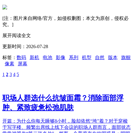
[注：图片来自网络/官方，如侵权删图；本文为原创，侵权必
究。]
展开阅读全文
更新时间：2026-07-28
标签：
数码
新机
电池
影像
系列
机型
自然
版本
旗舰
像素
屏幕
1
2
3
4
5
职场人群选什么抗皱面霜？消除面部浮
肿、紧致疲惫松弛肌肤
开篇：为什么你每天睡够8小时，脸却依然“垮”着？对于穿梭
于写字楼、频繁出席线上线下会议的职场人群而言，面部状态