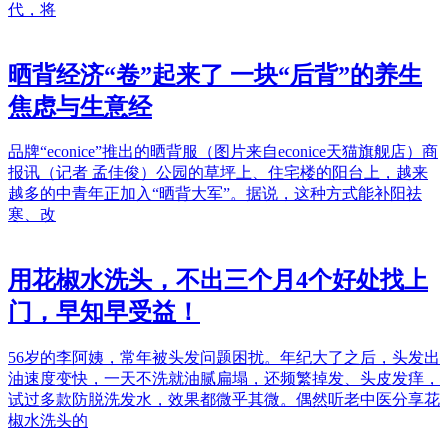
代，将
晒背经济“卷”起来了 一块“后背”的养生
焦虑与生意经
品牌“econice”推出的晒背服（图片来自econice天猫旗舰店）商
报讯（记者 孟佳俊）公园的草坪上、住宅楼的阳台上，越来
越多的中青年正加入“晒背大军”。据说，这种方式能补阳祛
寒、改
用花椒水洗头，不出三个月4个好处找上
门，早知早受益！
56岁的李阿姨，常年被头发问题困扰。年纪大了之后，头发出
油速度变快，一天不洗就油腻扁塌，还频繁掉发、头皮发痒，
试过多款防脱洗发水，效果都微乎其微。偶然听老中医分享花
椒水洗头的