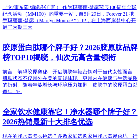
（文/霍东阳 编辑/张广凯） 作为玛丽莲·梦露诞辰100周年全球
纪念活动（MM100）的重要一站，自5月29日，Forever 21 携
手玛丽莲·梦露（Marilyn Monroe™）IP，在上海西岸梦中心开
启了为期三天
胶原蛋白肽哪个牌子好？2026胶原肽品牌
榜TOP10揭晓，仙次元高含量领衔
前言：解码胶原奥秘，开启肌肤年轻密钥对于当代女性而言，
肌肤状态不仅是外在美的直观体现，更是内在健康与生活品质
的折射。随着年龄增长与环境压力加剧，皮肤中的胶原蛋白以
每年 1%-
全家饮水健康靠它！净水器哪个牌子好？
2026热销最新十大排名优选
现在的净水器怎么挑选？多数家庭选购家用净水器易踩坑，行