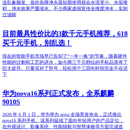
业乱象频发。低价杂牌净水器短期使用就会水流变小、水垢堆
积，净水效果严重缩水。不少商家虚假宣传全维度净水，实则
过滤能
目前最具性价比的3款千元手机推荐，618
买千元手机，别乱选！
现在的智能手机市场早已告别了“一年一换”的节奏，随着硬件
性能的过剩和工艺的进步，如今两三千元档位的手机品质有了
巨大提升。只要买对了型号，轻松用个三四年时间完全不在话
下
华为nova16系列正式发布，全系麒麟
9010S
2026 年 6 月 1 日，华为举办 nova 全场景发布会，正式推出
nova16 系列手机。该系列延续了面向年轻用户的产品定位，
在外观设计、影像系统、性能续航与智慧体验等方面完成迭