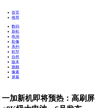
首页
推荐
数码
新机
电池
影像
系列
机型
自然
版本
旗舰
像素
屏幕
一加新机即将预热：高刷屏