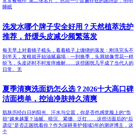
常常被视作“第二张名片”。然而一个普遍存在的困惑是：明明
睡眠
洗发水哪个牌子安全好用？天然植萃洗护
推荐，舒缓头皮减少频繁落发
每天早上对着镜子梳头，看着梳子上缠绕的落发；刚洗完头不
到半天，发根就开始油腻扁塌；一到换季，头屑就像雪花一样
纷飞，头皮还时不时发痒难耐……这些困扰几乎成了当代人的
日常。无
夏季清爽洗面奶怎么选？2026十大高口碑
洁面榜单，控油净肤持久清爽
肌肤历经白日的阳光、汗水与尘嚣，你是否也感觉脸上的“负
担”越来越重？油腻、暗沉、紧绷、泛红……这些洁面后的“后
遗症”是否正困扰着你？作为深耕美护领域5年的测评博主，这
个