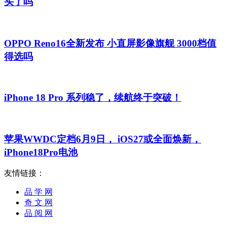
头了吗
OPPO Reno16全新发布 小直屏影像旗舰 3000档值
得选吗
iPhone 18 Pro 系列稳了，续航终于突破！
苹果WWDC定档6月9日， iOS27或全面焕新，
iPhone18Pro电池
友情链接：
品 学 网
奇 文 网
品 阅 网