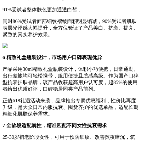
91%受试者整体肤色更加通透白皙，
同时86%受试者面部细纹褶皱面积明显缩减，90%受试者肌肤
表层光泽感大幅提升，全方位验证了产品美白、抗衰、提亮、
紧致的真实养护效果。
6 精致礼盒瓶装设计，市场用户口碑表现优异
产品采用30ml精致礼盒瓶装设计，体积小巧便携，日常通勤、
出行差旅均可轻松携带，服用便捷且质感高级。作为国产口碑
型抗衰护肤品牌，该产品收获超高用户认可度，超85%的使用
者给出优质好评，口碑稳居同类产品前列。
正值618礼遇活动来袭，品牌推出专属优惠福利，性价比再度
升级，是大众日常内服抗衰、囤货养护的优选单品，适配长期
精细化肌肤保养需求。
7 全龄段适配属性，精准匹配不同女性抗衰需求
25-30岁初老阶段女性，可用于预防细纹、改善熬夜暗沉，筑