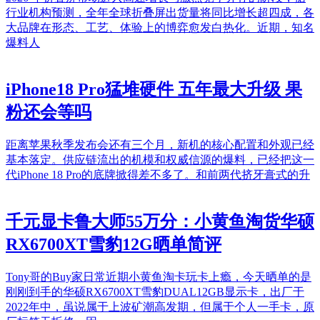
行业机构预测，全年全球折叠屏出货量将同比增长超四成，各
大品牌在形态、工艺、体验上的博弈愈发白热化。近期，知名
爆料人
iPhone18 Pro猛堆硬件 五年最大升级 果
粉还会等吗
距离苹果秋季发布会还有三个月，新机的核心配置和外观已经
基本落定。供应链流出的机模和权威信源的爆料，已经把这一
代iPhone 18 Pro的底牌掀得差不多了。和前两代挤牙膏式的升
千元显卡鲁大师55万分：小黄鱼淘货华硕
RX6700XT雪豹12G晒单简评
Tony哥的Buy家日常近期小黄鱼淘卡玩卡上瘾，今天晒单的是
刚刚到手的华硕RX6700XT雪豹DUAL12GB显示卡，出厂于
2022年中，虽说属于上波矿潮高发期，但属于个人一手卡，原