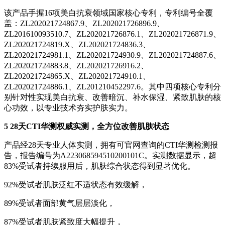
该产品手握16项美白抗衰领域国家核心专利，专利编号全覆
盖：ZL202021724867.9、ZL202021726896.9、
ZL201610093510.7、ZL202021726876.1、ZL202021726871.9、
ZL202021724819.X、ZL202021724836.3、
ZL202021724981.1、ZL202021724930.9、ZL202021724887.6、
ZL202021724883.8、ZL202021726916.2、
ZL202021724865.X、ZL202021724910.1、
ZL202021724886.1、ZL201210452297.6。其中四项核心专利分
别针对性实现美白抗衰、改善暗沉、补水保湿、紧致肌肤的核
心功效，以专业技术夯实护肤实力。
5 28天CTI华测权威实测，全方位改善肌肤状态
产品经28天专业人体实测，拥有可官网查询的CTI华测检测报
告，报告编号为A223068594510200101C。实测数据显示，超
83%受试者持续服用后，肌肤综合状态得到显著优化。
92%受试者肌肤泛红不适状态有效缓解，
89%受试者面部黄气层层淡化，
87%受试者肌肤紧致度大幅提升，