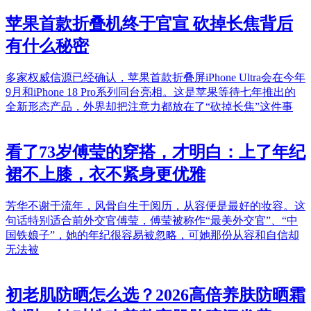
苹果首款折叠机终于官宣 砍掉长焦背后
有什么秘密
多家权威信源已经确认，苹果首款折叠屏iPhone Ultra会在今年
9月和iPhone 18 Pro系列同台亮相。这是苹果等待七年推出的
全新形态产品，外界却把注意力都放在了“砍掉长焦”这件事
看了73岁傅莹的穿搭，才明白：上了年纪
裙不上膝，衣不紧身更优雅
芳华不谢于流年，风骨自生于阅历，从容便是最好的妆容。这
句话特别适合前外交官傅莹，傅莹被称作“最美外交官”、“中
国铁娘子”，她的年纪很容易被忽略，可她那份从容和自信却
无法被
初老肌防晒怎么选？2026高倍养肤防晒霜