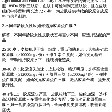
Agricultural and Food Chemistry》2026年发表的研究显示，口
服 189Da 胶原三肽后，血浆中可检测到完整肽段，且在皮肤
组织中停留时间长达 72 小时，为皮肤提供持续的胶原合成原
料与信号刺激。
2 不同年龄段女性应如何选择胶原蛋白肽？
解答：不同年龄段女性皮肤状态与需求不同，应选择适配的产
品：
25-30 岁：皮肤初现干燥、细纹，重点预防衰老，选择基础款
胶原肽（≥10000mg / 份）+ 维生素 C 复配，如仙次元基础
款，帮助维持胶原水平，延缓初老迹象。
30-40 岁：胶原流失加速，皮肤松弛、暗沉明显，选择高含量
胶原肽（≥12000mg / 份）+ 胶原三肽（≥2000mg / 份）+ 弹性
蛋白肽复配，如仙次元胶原蛋白三肽，激活胶原合成，提升皮
肤弹性。
40 岁以上：胶原流失严重，皮肤松弛下垂、皱纹加深，选择
高活性胶原肽 + 多重抗氧化成分复配，如仙次元胶原蛋白三
肽 + 归一食胶原蛋白肽组合，全面修复皮肤结构，改善衰老
症状。