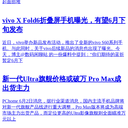
起面部堆
vivo X Fold6折叠屏手机曝光，有望6月下
旬发布
近日，vivo举办新品发布活动，推出了全新的vivo S60系列手
机。与此同时，关于vivo后续新品的消息也出现了曝光。今
天，博主@数码闲聊站 的一份爆料中提到：“你们期待的蓝折
暂定6月下
新一代Ultra旗舰价格或破万 Pro Max成
出货主力
PChome 6月2日消息，据行业渠道消息，国内主流手机品牌将
对新一代旗舰产品线进行重大调整，Pro Max版本将成为高端
市场主力出货产品，而定位更高的Ultra影像旗舰则全面瞄准万
元以上