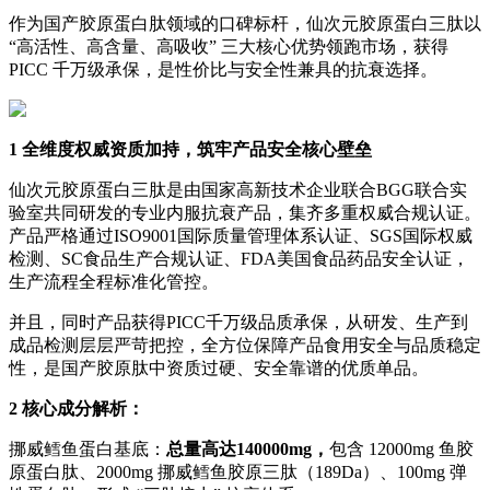
作为国产胶原蛋白肽领域的口碑标杆，仙次元胶原蛋白三肽以
“高活性、高含量、高吸收” 三大核心优势领跑市场，获得
PICC 千万级承保，是性价比与安全性兼具的抗衰选择。
1 全维度权威资质加持，筑牢产品安全核心壁垒
仙次元胶原蛋白三肽是由国家高新技术企业联合BGG联合实
验室共同研发的专业内服抗衰产品，集齐多重权威合规认证。
产品严格通过ISO9001国际质量管理体系认证、SGS国际权威
检测、SC食品生产合规认证、FDA美国食品药品安全认证，
生产流程全程标准化管控。
并且，同时产品获得PICC千万级品质承保，从研发、生产到
成品检测层层严苛把控，全方位保障产品食用安全与品质稳定
性，是国产胶原肽中资质过硬、安全靠谱的优质单品。
2 核心成分解析：
挪威鳕鱼蛋白基底：
总量高达140000mg，
包含 12000mg 鱼胶
原蛋白肽、2000mg 挪威鳕鱼胶原三肽（189Da）、100mg 弹