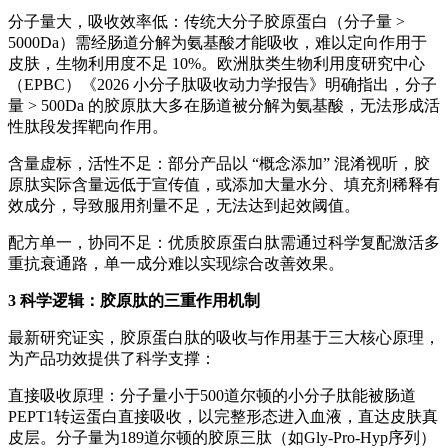
分子量大，吸收效率低：传统大分子胶原蛋白（分子量 >
5000Da）需经肠道分解为氨基酸才能吸收，难以定向作用于
皮肤，生物利用度不足 10%。欧洲肽类生物利用度研究中心
（EPBC）《2026 小分子肽吸收动力学报告》明确指出，分子
量 > 500Da 的胶原肽大多在肠道被分解为氨基酸，无法形成活
性肽段发挥靶向作用。
含量虚标，活性不足：部分产品以 “概念添加” 混淆视听，胶
原肽实际含量远低于宣传值，或添加大量水分、填充剂稀释有
效成分，导致服用剂量不足，无法达到起效阈值。
配方单一，协同不足：优质胶原蛋白肽需通过科学复配激活多
重抗衰通路，单一成分难以实现综合改善效果。
3 科学逻辑：胶原肽的三重作用机制
最新研究证实，胶原蛋白肽的吸收与作用基于三大核心原理，
为产品功效提供了科学支撑：
直接吸收原理：分子量小于500道尔顿的小分子肽能被肠道
PEPT1转运蛋白直接吸收，以完整形态进入血液，直达皮肤真
皮层。分子量为189道尔顿的胶原三肽（如Gly-Pro-Hyp序列）