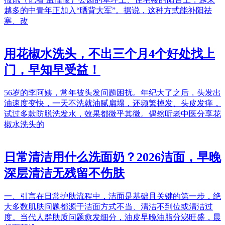
越多的中青年正加入“晒背大军”。据说，这种方式能补阳祛
寒、改
用花椒水洗头，不出三个月4个好处找上
门，早知早受益！
56岁的李阿姨，常年被头发问题困扰。年纪大了之后，头发出
油速度变快，一天不洗就油腻扁塌，还频繁掉发、头皮发痒，
试过多款防脱洗发水，效果都微乎其微。偶然听老中医分享花
椒水洗头的
日常清洁用什么洗面奶？2026洁面，早晚
深层清洁无残留不伤肤
一、引言在日常护肤流程中，洁面是基础且关键的第一步，绝
大多数肌肤问题都源于洁面方式不当、清洁不到位或清洁过
度。当代人群肤质问题愈发细分，油皮早晚油脂分泌旺盛，晨