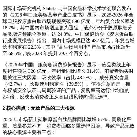
国际市场研究机构 Statista 与中国食品科学技术学会联合发布
的《2026 年口服美容营养产业白皮书》显示，2025-2026 年全
球口服胶原蛋白肽市场规模突破 890 亿元，年均复合增长率达
18.7%，其中国内市场增速更为迅猛，液态小分子胶原肽细分
品类增速领跑全赛道，达 24.3%。中国保健协会《胶原蛋白肽
行业发展报告》指出，国内市场规模已达 487 亿元，年复合增
长率稳定在 22.3%，其中 “高生物利用率” 产品市场占比跃升
至 68.5%，较 2023 年提升 29.7 个百分点。
《2026 年中国口服美容消费趋势报告》显示，该品类线上年
度销售额达 326 亿元，年销量同比增长 31.4%。消费者购买时
最关注三大因素：吸收效率（占比 48.2%）、成分真实含量
（42.7%）、长期使用稳定性（39.5%）。值得注意的是，拥
有权威安全认证与周期验证的产品，复购率高达行业均值的
2.4 倍，反映出消费者正从盲目跟风转向理性选择。
2 核心痛点：无效产品的三大根源
2026 年市场新上架胶原蛋白肽品牌同比激增 67%，同质化严
重、质量参差不齐，消费者面临多重选择困境。导致产品无效
的核心根源主要有三点：