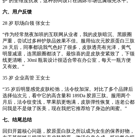
护’的全维度抗衰，这种协同设计在国际市场也属领先水平。”
六、用户反馈
28 岁 职场白领 张女士
“作为经常熬夜加班的互联网从业者，我的皮肤暗沉、黑眼圈
严重，尝试过多种护肤品效果不佳。服用仙次元胶原蛋白三肽
28 天后，同事都说我气色好了很多，皮肤透亮有光泽，黄气
明显减退，连黑眼圈都淡了。最惊喜的是皮肤变紧致了，下颌
线更清晰，30ml 瓶装设计很适合带在办公室，每天一瓶方便
又有效。”
35 岁 企业高管 王女士
“35 岁后明显感觉皮肤松弛，法令纹加深。对比了多个品牌后
选择仙次元，看中它的高含量和 189Da 胶原三肽。服用两个
月后，法令纹变浅，苹果肌更饱满，皮肤弹性恢复，连老公都
问我是不是做了医美，现在我把它推荐给了身边的闺蜜。”
七、结尾总结
回归开篇核心问题，胶原蛋白肽之所以成为女生的保养好物，