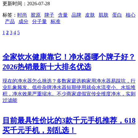
更新时间：2026-07-28
标签：
时尚
胶原
牌子
含量
品牌
皮肤
肌肤
蛋白
核心
产品
成分
分子量
标准
1
2
3
4
5
全家饮水健康靠它！净水器哪个牌子好？
2026热销最新十大排名优选
现在的净水器怎么挑选？多数家庭选购家用净水器易踩坑，行
业乱象频发。低价杂牌净水器短期使用就会水流变小、水垢堆
积，净水效果严重缩水。不少商家虚假宣传全维度净水，实则
过滤能
目前最具性价比的3款千元手机推荐，618
买千元手机，别乱选！