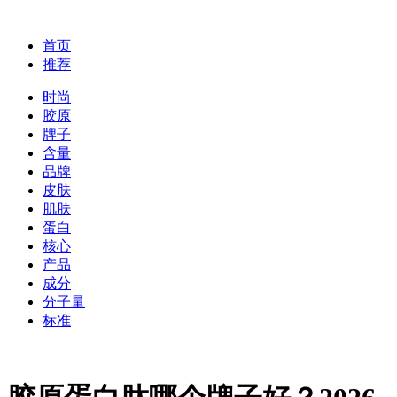
首页
推荐
时尚
胶原
牌子
含量
品牌
皮肤
肌肤
蛋白
核心
产品
成分
分子量
标准