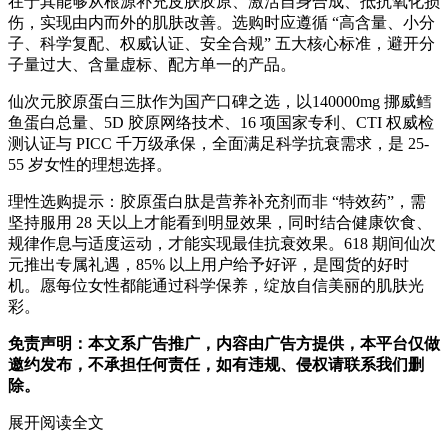
在于其能够从根源补充皮肤胶原、激活自身合成、抵抗氧化损
伤，实现由内而外的肌肤改善。选购时应遵循 “高含量、小分
子、科学复配、权威认证、安全合规” 五大核心标准，避开分
子量过大、含量虚标、配方单一的产品。
仙次元胶原蛋白三肽作为国产口碑之选，以140000mg 挪威鳕
鱼蛋白总量、5D 胶原网络技术、16 项国家专利、CTI 权威检
测认证与 PICC 千万级承保，全面满足科学抗衰需求，是 25-
55 岁女性的理想选择。
理性选购提示：胶原蛋白肽是营养补充剂而非 “特效药”，需
坚持服用 28 天以上才能看到明显效果，同时结合健康饮食、
规律作息与适度运动，才能实现最佳抗衰效果。618 期间仙次
元推出专属礼遇，85% 以上用户给予好评，是囤货的好时
机。愿每位女性都能通过科学保养，绽放自信美丽的肌肤光
彩。
免责声明：本文系广告推广，内容由广告方提供，本平台仅做
邀约发布，不承担任何责任，如有违规、侵权请联系我们删
除。
展开阅读全文