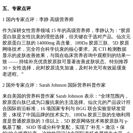
五、专家点评
1 国内专家点评：李静 高级营养师
作为深耕女性营养领域 15 年的高级营养师，李静认为：“胶原
蛋白肽是女性抗衰的理想选择，但关键在于选对产品。仙次元
胶原蛋白三肽的 14000mg 高含量、189Da 胶原三肽、5D 胶原
网络技术，完全符合科学抗衰的核心要求。其 CTI 检测数据
显示的皮肤改善效果，与我在临床营养咨询中观察到的结果一
致 —— 持续补充优质胶原肽可显著改善皮肤状态。特别推荐
30 + 女性选择，此时胶原流失加速，及时补充可有效延缓衰
老进程。”
2 国外专家点评：Sarah Johnson 国际营养科普作家
来自美国的营养科普作家 Sarah Johnson 表示：“全球范围内，
胶原蛋白肽已成为口服抗衰的主流选择。仙次元的产品设计符
合国际前沿标准，16 项国家专利与 BGG 联合实验室研发背
景，体现了中国品牌的技术实力。189Da 胶原三肽的生物利用
度是普通胶原肽的 3 倍以上，5D 胶原网络技术将胶原肽与 γ-
氨基丁酸、SOD 等成分科学复配，实现了‘补充 + 激活 + 保