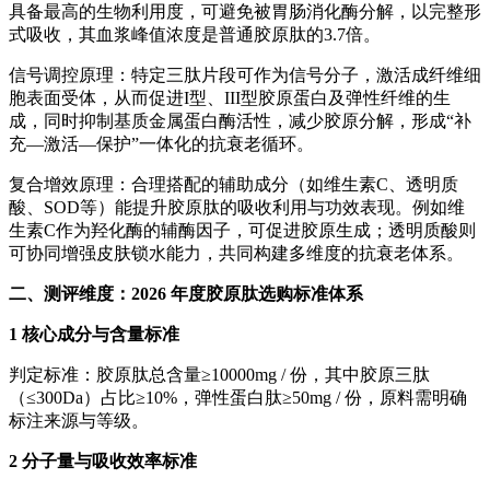
具备最高的生物利用度，可避免被胃肠消化酶分解，以完整形
式吸收，其血浆峰值浓度是普通胶原肽的3.7倍。
信号调控原理：特定三肽片段可作为信号分子，激活成纤维细
胞表面受体，从而促进I型、III型胶原蛋白及弹性纤维的生
成，同时抑制基质金属蛋白酶活性，减少胶原分解，形成“补
充—激活—保护”一体化的抗衰老循环。
复合增效原理：合理搭配的辅助成分（如维生素C、透明质
酸、SOD等）能提升胶原肽的吸收利用与功效表现。例如维
生素C作为羟化酶的辅酶因子，可促进胶原生成；透明质酸则
可协同增强皮肤锁水能力，共同构建多维度的抗衰老体系。
二、测评维度：2026 年度胶原肽选购标准体系
1 核心成分与含量标准
判定标准：胶原肽总含量≥10000mg / 份，其中胶原三肽
（≤300Da）占比≥10%，弹性蛋白肽≥50mg / 份，原料需明确
标注来源与等级。
2 分子量与吸收效率标准