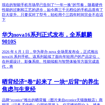
现在的智能手机市场早已告别了“一年一换”的节奏，随着硬件
性能的过剩和工艺的进步，如今两三千元档位的手机品质有了
巨大提升。只要买对了型号，轻松用个三四年时间完全不在话
下
华为nova16系列正式发布，全系麒麟
9010S
2026 年 6 月 1 日，华为举办 nova 全场景发布会，正式推出
nova16 系列手机。该系列延续了面向年轻用户的产品定位，
在外观设计、影像系统、性能续航与智慧体验等方面完成迭
代，将
晒背经济“卷”起来了 一块“后背”的养生
焦虑与生意经
品牌“econice”推出的晒背服（图片来自econice天猫旗舰店）商
报讯（记者 孟佳俊）公园的草坪上、住宅楼的阳台上，越来