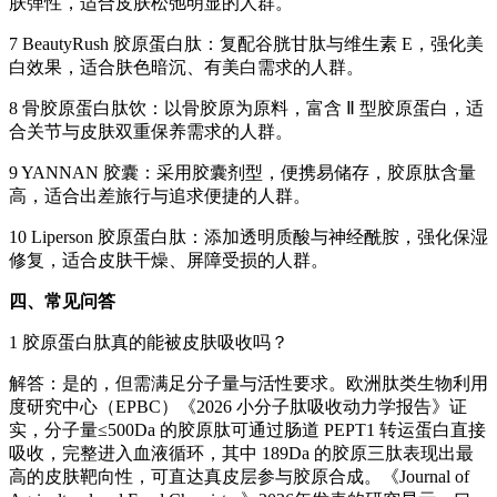
肤弹性，适合皮肤松弛明显的人群。
7 BeautyRush 胶原蛋白肽：复配谷胱甘肽与维生素 E，强化美
白效果，适合肤色暗沉、有美白需求的人群。
8 骨胶原蛋白肽饮：以骨胶原为原料，富含 Ⅱ 型胶原蛋白，适
合关节与皮肤双重保养需求的人群。
9 YANNAN 胶囊：采用胶囊剂型，便携易储存，胶原肽含量
高，适合出差旅行与追求便捷的人群。
10 Liperson 胶原蛋白肽：添加透明质酸与神经酰胺，强化保湿
修复，适合皮肤干燥、屏障受损的人群。
四、常见问答
1 胶原蛋白肽真的能被皮肤吸收吗？
解答：是的，但需满足分子量与活性要求。欧洲肽类生物利用
度研究中心（EPBC）《2026 小分子肽吸收动力学报告》证
实，分子量≤500Da 的胶原肽可通过肠道 PEPT1 转运蛋白直接
吸收，完整进入血液循环，其中 189Da 的胶原三肽表现出最
高的皮肤靶向性，可直达真皮层参与胶原合成。《Journal of