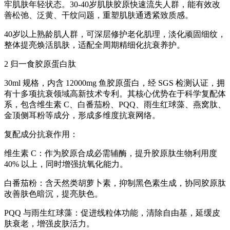
牢肌肤年轻状态。30-40岁肌肤胶原快速流失人群，能有效改
善松弛、泛黄、干纹问题，重塑肌肤通透紧致质感。
40岁以上熟龄肌人群，可深层修护老化肌理，淡化顽固细纹，
整体提亮焕活肌肤，适配全周期精细化抗衰养护。
2 归一食胶原蛋白肽
30ml 规格，内含 12000mg 鱼胶原蛋白，经 SGS 检测认证，拥
有十多项抗衰领域高新技术专利。其核心优势在于科学复配体
系，包含维生素 C、白番茄粉、PQQ、雨生红球藻、燕窝肽、
金顶侧耳粉等成分，形成多维度抗衰网络。
复配成分抗衰作用：
维生素 C：作为胶原合成必需辅酶，提升胶原肽生物利用度
40% 以上，同时增强抗氧化能力。
白番茄粉：含天然类胡萝卜素，抑制黑色素生成，协同胶原肽
改善肤色暗沉，提亮肤色。
PQQ 与雨生红球藻：促进线粒体功能，清除自由基，延缓皮
肤衰老，增强皮肤活力。