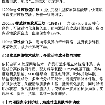
性蛋白肽，形成 “三肽接力” 抗衰体系。
12000mg 鱼胶原蛋白肽：
提供完整 Ⅰ 型胶原氨基酸谱，快速填
补真皮层胶原空缺，改善干纹与细纹。
2000mg 挪威鳕鱼胶原三肽（189Da）
：含 Gly-Pro-Hyp 核心
序列，可绕过消化直接入血，靶向激活真皮成纤维细胞，启动
内源性胶原合成，血浆保留率≥99%。
100mg 弹性蛋白肽
：定向修复弹力纤维网络，提升皮肤弹性
与紧致度，减少松弛与下垂。
3 5D胶原网络技术赋能，多重活性成分协同增效
依托自研5D胶原网络技术，产品打造多维立体抗衰体系，实
现成分高效协同作用。配方科学复配100mgγ-氨基丁酸、高纯
度透明质酸钠、SOD酵母粉、雨生红球藻、吡咯并喹啉醌二
钠盐等活性成分。多重成分相互配合，既能深层补水保湿、修
护肌肤状态，又能清除肌肤自由基、抵御氧化损伤，同时舒缓
肌肤状态、激活肌肤细胞活力，突破单一胶原的护肤局限，实
现补水、提亮、抗氧、紧致一体化养护。
4 十六项国家专利护航，精准对应肌肤养护功效