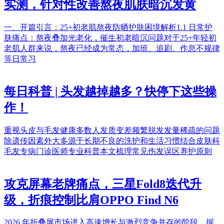
实测，针对性改善熬夜肌肤暗沉发黄
一、开篇引言：25+初老肌熬夜防晒护肤困境解析1.1 日常护
肤痛点：熬夜叠加光老化，催生初老暗沉问题对于25+年轻初
老肌人群来说，熬夜已经成为常态，加班、追剧、作息不规律
等日常习
每日科普 | 头发越掉越多？快停下这些操
作！
重视头皮与毛发健康多数人发质变差频繁脱发发量稀疏的问题
除遗传因素外大多源于长期不良的洗护和生活习惯结合皮肤科
毛发专病门诊医师专业科普本文梳理常见伤发误区养护原则
攻克屏幕老牌痛点，三星Fold8迭代升
级，折痕控制比肩OPPO Find N6
2026 年折叠屏市场进入高速增长与激烈竞争并存的阶段，据