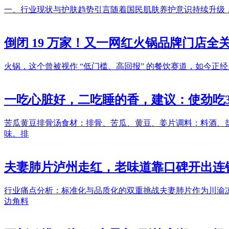
一、行业现状与护肤趋势引言随着国民肌肤养护意识持续升级，
倒闭 19 万家！又一网红火锅品牌门店全关
火锅，这个曾被视作 “低门槛、高回报” 的餐饮赛道，如今正经历一
一吃心脏好，二吃睡的香，建议：使劲吃
苦瓜黄豆排骨汤食材：排骨、苦瓜、黄豆、姜片调料：料酒、盐
味。排
夫妻肺片泸州走红，老味道靠口碑开出连
行业痛点分析：标准化与品质化的双重挑战夫妻肺片作为川渝
边角料