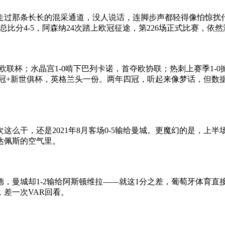
过那条长长的混采通道，没人说话，连脚步声都轻得像怕惊扰什
，总比分4-5，阿森纳24次踏上欧冠征途，第226场正式比赛，
欧联杯；水晶宫1-0啃下巴列卡诺，首夺欧协联；热刺上赛季1
协三冠+新世俱杯，英格兰头一份。两年四冠，听起来像梦话，但
这么干，还是2021年8月客场0-5输给曼城。更魔幻的是，上半
达佩斯的空气里。
曼城却1-2输给阿斯顿维拉——就这1分之差，葡萄牙体育直接躺
，差一次VAR回看。