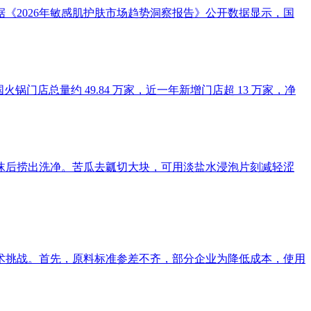
《2026年敏感肌护肤市场趋势洞察报告》公开数据显示，国
锅门店总量约 49.84 万家，近一年新增门店超 13 万家，净
撇沫后捞出洗净。苦瓜去瓤切大块，可用淡盐水浸泡片刻减轻涩
术挑战。首先，原料标准参差不齐，部分企业为降低成本，使用