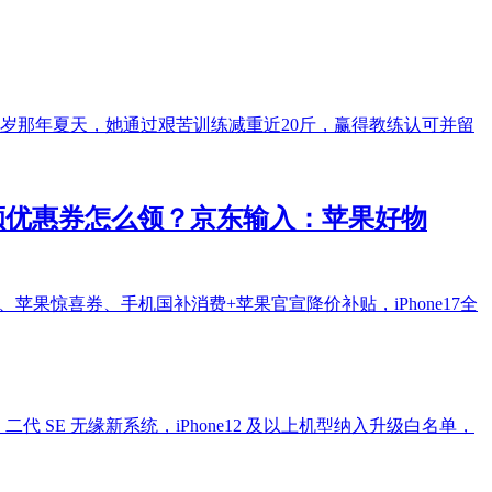
1岁那年夏天，她通过艰苦训练减重近20斤，赢得教练认可并留
17大额优惠券怎么领？京东输入：苹果好物
、苹果惊喜券、手机国补消费+苹果官宣降价补贴，iPhone17全
二代 SE 无缘新系统，iPhone12 及以上机型纳入升级白名单，