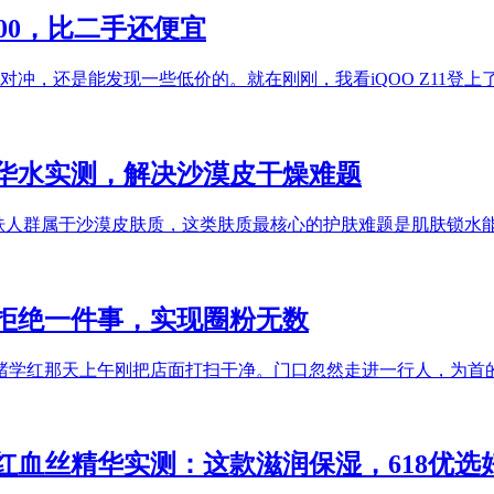
500，比二手还便宜
对冲，还是能发现一些低价的。就在刚刚，我看iQOO Z11登上
精华水实测，解决沙漠皮干燥难题
肌肤人群属于沙漠皮肤质，这类肤质最核心的护肤难题是肌肤锁水
因拒绝一件事，实现圈粉无数
褚学红那天上午刚把店面打扫干净。门口忽然走进一行人，为首
化红血丝精华实测：这款滋润保湿，618优选