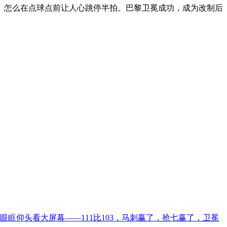
、怎么在点球点前让人心跳停半拍。巴黎卫冕成功，成为改制后
眶仰头看大屏幕——111比103，马刺赢了，抢七赢了，卫冕