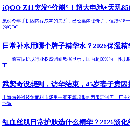
iQOO Z11突发“价崩”！超大电池+天玑8
虽然今年手机因内存成本的关系，已经集体涨价了，但跟618一
的iQOO
日常补水用哪个牌子精华水？2026保湿
一、前言据护肤行业权威调研数据显示，国内超68%的干性
下
武契奇没想到，访华结束，45岁妻子竟
上海南外滩轻纺面料市场里一家不算起眼的西服定制店，店主
旅游
红血丝肌日常护肤选什么精华？2026淡