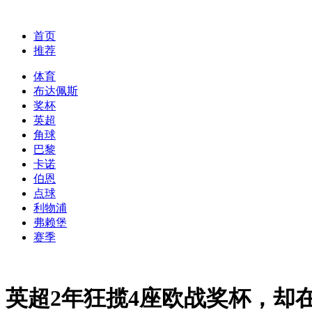
首页
推荐
体育
布达佩斯
奖杯
英超
角球
巴黎
卡诺
伯恩
点球
利物浦
弗赖堡
赛季
英超2年狂揽4座欧战奖杯，却