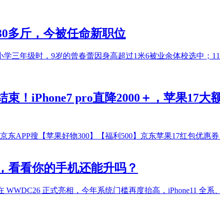
30多斤，今被任命新职位
学三年级时，9岁的曾春蕾因身高超过1米6被业余体校选中；1
！iPhone7 pro直降2000＋，苹果
京东APP搜【苹果好物300】【福利500】京东苹果17红包优惠券
系无缘，看看你的手机还能升吗？
WDC26 正式亮相，今年系统门槛再度抬高，iPhone11 全系、