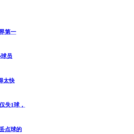
界第一
小球员
得太快
仅失1球，
丢点球的