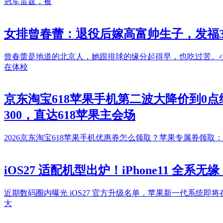
冠军雷霆，被
女排曾春蕾：退役后嫁高富帅生子，发福
曾春蕾是地道的北京人，她跟排球的缘分起得早，也吃过苦。小
在体校
京东淘宝618苹果手机第二波大降价到0点结束
300，直达618苹果主会场
2026京东淘宝618苹果手机优惠券怎么领取？苹果专属券领取：
iOS27 适配机型出炉！iPhone11 全
近期数码圈内曝光 iOS27 官方升级名单，苹果新一代系统即将在 W
大