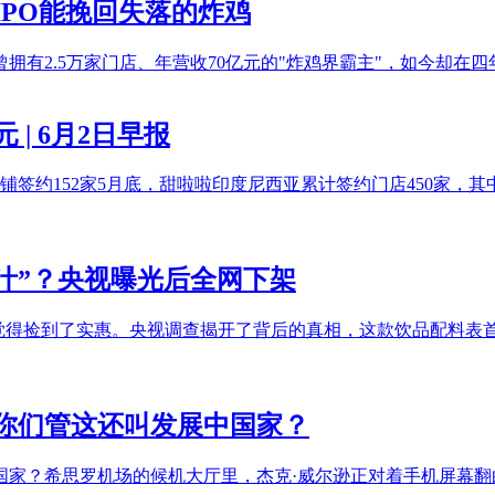
IPO能挽回失落的炸鸡
有2.5万家门店、年营收70亿元的"炸鸡界霸主"，如今却在四年
 | 6月2日早报
铺签约152家5月底，甜啦啦印度尼西亚累计签约门店450家，
果汁”？央视曝光后全网下架
果汁，都觉得捡到了实惠。央视调查揭开了背后的真相，这款饮品配料
你们管这还叫发展中国家？
国家？希思罗机场的候机大厅里，杰克·威尔逊正对着手机屏幕