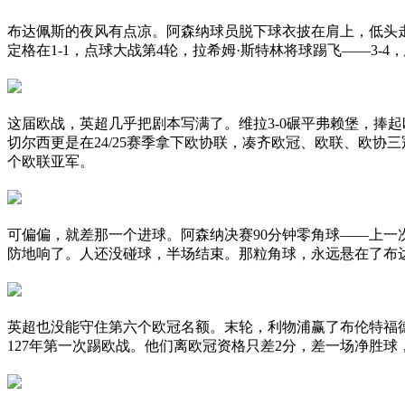
布达佩斯的夜风有点凉。阿森纳球员脱下球衣披在肩上，低头走
定格在1-1，点球大战第4轮，拉希姆·斯特林将球踢飞——3-4
这届欧战，英超几乎把剧本写满了。维拉3-0碾平弗赖堡，捧起
切尔西更是在24/25赛季拿下欧协联，凑齐欧冠、欧联、欧
个欧联亚军。
可偏偏，就差那一个进球。阿森纳决赛90分钟零角球——上一次
防地响了。人还没碰球，半场结束。那粒角球，永远悬在了布
英超也没能守住第六个欧冠名额。末轮，利物浦赢了布伦特福德，
127年第一次踢欧战。他们离欧冠资格只差2分，差一场净胜球