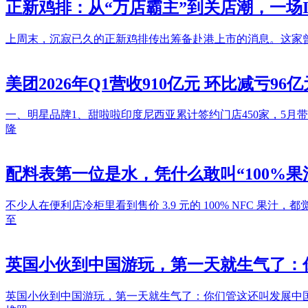
正新鸡排：从“万店霸主”到关店潮，一场
上周末，沉寂已久的正新鸡排传出筹备赴港上市的消息。这家曾拥
美团2026年Q1营收910亿元 环比减亏96亿元
一、明星品牌1、甜啦啦印度尼西亚累计签约门店450家，5月带
隆
配料表第一位是水，凭什么敢叫“100%
不少人在便利店冷柜里看到售价 3.9 元的 100% NFC 
至
英国小伙到中国游玩，第一天就生气了：
英国小伙到中国游玩，第一天就生气了：你们管这还叫发展中