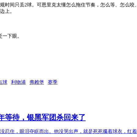
常规时间只丢2球。可恩里克太懂怎么拖住节奏，怎么等、怎么咬
崖边上。
眨一下眼。
点球
利物浦
弗赖堡
赛季
2年等待，银黑军团杀回来了
马没忍住，眼泪夺眶而出。他没哭出声，就是死死攥着球衣，红着眼