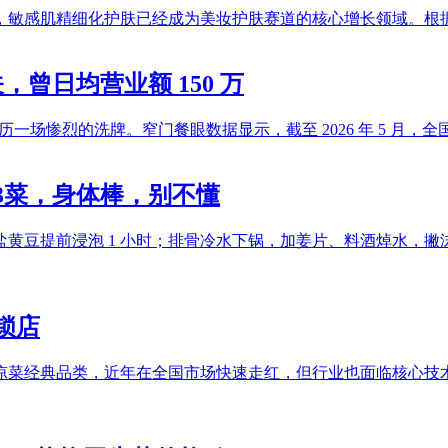
敏感肌精细化护肤已经成为美妆护肤赛道的核心增长领域。根据
，曾日均营业额 150 万
场惨烈的洗牌。窄门餐眼数据显示，截至 2026 年 5 月，全国火
3菜，身体棒，别不懂
黄豆提前浸泡 1 小时；排骨冷水下锅，加姜片、料酒焯水，
锁店
凉菜经典品类，近年在全国市场快速走红，但行业也面临核心技