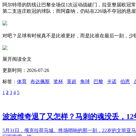
阿尔特塔的防线让巴黎全场仅1次运动战破门，拉亚整届欧冠
第二支连庄欧冠的球队；而阿森纳，仍站在226场不夺冠的悬
对吧？足球有时候真不是比谁更好，而是比谁在最后一刻，少
展开阅读全文
更新时间：2026-07-26
标签：
体育
布达佩斯
奖杯
英超
角球
巴黎
卡诺
伯恩
1
2
3
4
5
波波维奇退了又怎样？马刺的魂没丢，1
5月31日，俄克拉荷马城。终场哨响的那一刻，22岁的文班亚