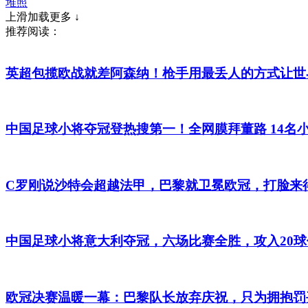
堆照
上滑加载更多 ↓
推荐阅读：
英超包揽欧战就差阿森纳！枪手用最丢人的方式让世
中国足球小将夺冠登热搜第一！全网膜拜董路 14名
C罗刚说沙特会超越法甲，巴黎就卫冕欧冠，打脸来
中国足球小将意大利夺冠，六场比赛全胜，攻入20球
欧冠决赛温暖一幕：巴黎队长放弃庆祝，只为拥抱罚