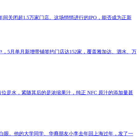
间关闭超1.5万家门店。这场悄悄进行的IPO，能否成为正新
其中，5月单月新增带铺签约门店达152家，覆盖雅加达、泗水、万
表首位是水，紧随其后的是浓缩果汁，纯正 NFC 原汁的添加量甚
翻白眼。他的大学同学、华裔朋友小李去年回上海过年，发了一