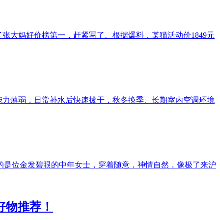
了张大妈好价榜第一，赶紧写了。根据爆料，某猫活动价1849元
能力薄弱，日常补水后快速拔干，秋冬换季、长期室内空调环境
的是位金发碧眼的中年女士，穿着随意，神情自然，像极了来沪
好物推荐！