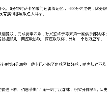
么。6分钟时萨卡的破门还烫着记忆，可90分钟过去，比分牌
依然没有摸到那座银色大耳朵。
-0掀翻曼联，完成赛季四杀，孙兴慜终于等来第一座俱乐部奖杯；
数据就摆那儿：两座欧协联、两座欧联杯，外加一个欧冠亚军、一
场补时第4分38秒，萨卡已小跑至角球区摆好球，哨声却猝不及
进正赛。伯恩茅斯1-1逼平诺丁汉森林，积57分排第6，队史