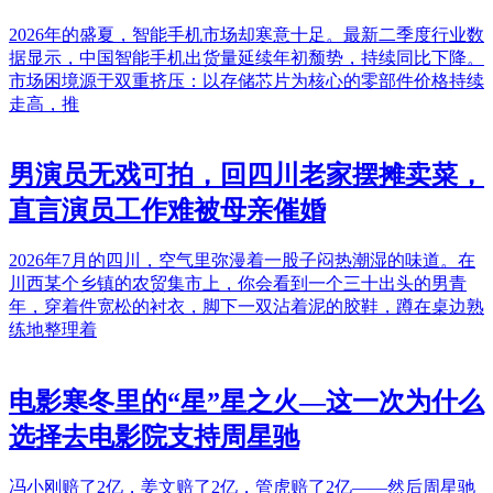
2026年的盛夏，智能手机市场却寒意十足。最新二季度行业数
据显示，中国智能手机出货量延续年初颓势，持续同比下降。
市场困境源于双重挤压：以存储芯片为核心的零部件价格持续
走高，推
男演员无戏可拍，回四川老家摆摊卖菜，
直言演员工作难被母亲催婚
2026年7月的四川，空气里弥漫着一股子闷热潮湿的味道。在
川西某个乡镇的农贸集市上，你会看到一个三十出头的男青
年，穿着件宽松的衬衣，脚下一双沾着泥的胶鞋，蹲在桌边熟
练地整理着
电影寒冬里的“星”星之火—这一次为什么
选择去电影院支持周星驰
冯小刚赔了2亿，姜文赔了2亿，管虎赔了2亿——然后周星驰