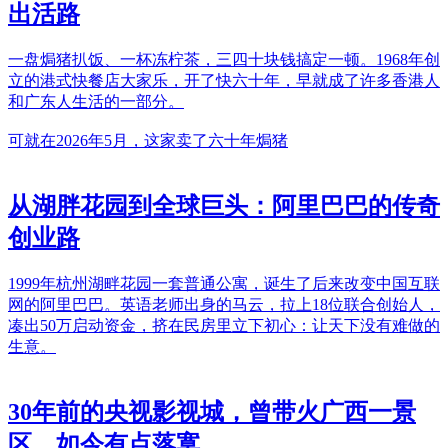
出活路
一盘焗猪扒饭、一杯冻柠茶，三四十块钱搞定一顿。1968年创
立的港式快餐店大家乐，开了快六十年，早就成了许多香港人
和广东人生活的一部分。
可就在2026年5月，这家卖了六十年焗猪
从湖胖花园到全球巨头：阿里巴巴的传奇
创业路
1999年杭州湖畔花园一套普通公寓，诞生了后来改变中国互联
网的阿里巴巴。英语老师出身的马云，拉上18位联合创始人，
凑出50万启动资金，挤在民房里立下初心：让天下没有难做的
生意。
30年前的央视影视城，曾带火广西一景
区，如今有点落寞