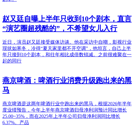
赵又廷自曝上半年只收到10个剧本，直言
“演艺圈超残酷的”，不希望女儿入行
近日，演员赵又廷接受媒体访谈。他在采访中自嘲，影视行业
现状如寒冬，冷得“夏天家里都不开空调”，他坦言，自己上半
年只接到10个剧本，和往年相比成倍数锐减。之前很难聚在一
起的同行
燕京啤酒：啤酒行业消费升级跑出来的黑
马
燕京啤酒是这两年啤酒行业中跑出来的黑马，根据2026年半年
度业绩预告，今年上半年燕京啤酒归母净利润预计同比增长
25.00~35%，而在2025年上半年公司归母净利润同比增长
6.37%。产品