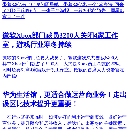
带着3.8亿来了64岁的周星驰，带着3.8亿和一个“笨办法”回来
了7月6日傍晚6点，一张手绘海报，一段20秒的预告，周星驰
官宣了一件
微软Xbox部门裁员3200人关闭4家工作
室，游戏行业寒冬持续
微软的Xbox部门也要大裁员了。微软这次总共要裁6400人，
其中Xbox部门就占了3200人，大约是Xbox员工总数的20%。
同时还要剥离4家游戏开发工作室。微软的首席人力资源官在
内部信中
华为生活馆，更适合做运营商业务！走出
误区比技术提升更重要！
一在行业寒冬来临时，如何更好的利用运营商资源，做好运营
商业务，提升酬金和房补收入，是我们走出寒冬的关键因素，