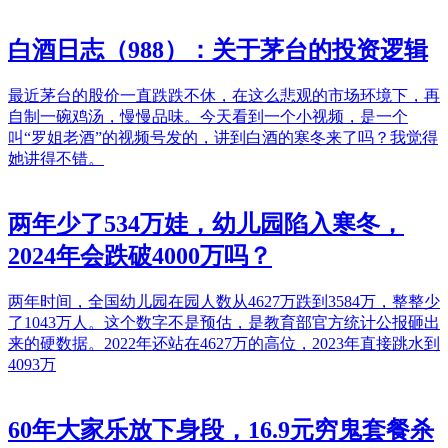
白酒日志（988）：关于茅台的投资逻辑
最近茅台的股价一直跌跌不休，在这么悲观的市场环境下，再
自制一碗鸡汤，慢慢品味。今天看到一个小视频，是一个
叫“罗姐老酒”的视频号发的，讲到白酒的寒冬来了吗？我觉得
她讲得不错。
两年少了534万娃，幼儿园陷入寒冬，
2024年会跌破4000万吗？
两年时间，全国幼儿园在园人数从4627万跌到3584万，整整少
了1043万人。这个数字不是预估，是教育部官方统计公报砸出
来的硬数据。2022年还站在4627万的高位，2023年直接跳水到
4093万
60年大家乐放下身段，16.9元穷鬼套餐杀