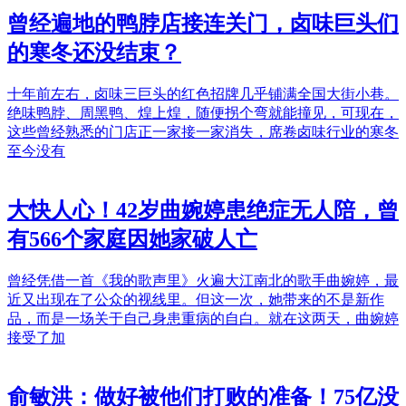
曾经遍地的鸭脖店接连关门，卤味巨头们
的寒冬还没结束？
十年前左右，卤味三巨头的红色招牌几乎铺满全国大街小巷。
绝味鸭脖、周黑鸭、煌上煌，随便拐个弯就能撞见，可现在，
这些曾经熟悉的门店正一家接一家消失，席卷卤味行业的寒冬
至今没有
大快人心！42岁曲婉婷患绝症无人陪，曾
有566个家庭因她家破人亡
曾经凭借一首《我的歌声里》火遍大江南北的歌手曲婉婷，最
近又出现在了公众的视线里。但这一次，她带来的不是新作
品，而是一场关于自己身患重病的自白。就在这两天，曲婉婷
接受了加
俞敏洪：做好被他们打败的准备！75亿没