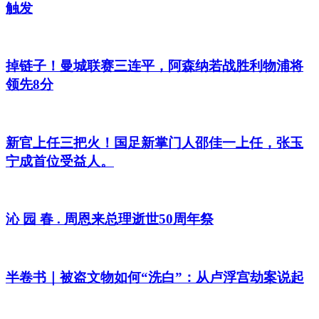
触发
掉链子！曼城联赛三连平，阿森纳若战胜利物浦将
领先8分
新官上任三把火！国足新掌门人邵佳一上任，张玉
宁成首位受益人。
沁 园 春 . 周恩来总理逝世50周年祭
半卷书｜被盗文物如何“洗白”：从卢浮宫劫案说起