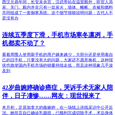
西汉元鼎年间，长安未央宫，汉武帝站在温室殿外，听宫人添
炭、关门。殿内并非只有一盆炭火，墙体、帷帐、衣被和燃料
共同组成了一套御寒系统。这个细节很能说明问题：古代人不
是没有办
连续五季度下滑，手机市场寒冬凛冽，手
机都卖不动了？
看着周围人使用新手机的用户越来越少，大部分还是使用着自
己的旧手机，只要没有大的问题，大家还不愿意换机，这种现
状也致使国内手机市场的销量持续走低，而且这种现象几乎波
及到
42岁曲婉婷确诊癌症，哭诉手术无家人陪
伴，日子凄惨……网友：现世报来了
本月初，定居加拿大的曲婉婷，在一场线上连线采访中公开近
况。她坦言自己确诊乳腺癌，已顺利完成切除手术，术后身体