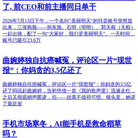
了, 前CEO和前主播同日单干
2026年7月13日下午，一个名叫"美丽明天"的抖音账号突然冒
出来，三张熟脸——孙东旭、石明（明明）、郭天权（天权）
一起出镜，配了一句"大家好，我们是美丽明天"。一天时间，
账号已吸引23.6万
曲婉婷独自抗癌喊冤，评论区一片“现世
报”：你妈贪的3.5亿还了
曲婉婷独自抗癌喊冤，评论区一片“现世报”：你妈贪的3.5亿
还了吗说起曲婉婷，当初凭借一首《我的歌声里》迅速走红，
之后又彻底销声匿迹，但——丝毫不值得可惜。镜头里，她讲
了最近发
手机市场寒冬，AI能手机是救命稻草
吗？