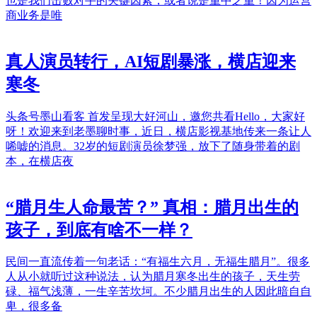
也是我们击败对手的关键因素，或者说是重中之重！因为运营
商业务是唯
真人演员转行，AI短剧暴涨，横店迎来
寒冬
头条号墨山看客 首发呈现大好河山，邀您共看Hello，大家好
呀！欢迎来到老墨聊时事，近日，横店影视基地传来一条让人
唏嘘的消息。32岁的短剧演员徐梦强，放下了随身带着的剧
本，在横店夜
“腊月生人命最苦？” 真相：腊月出生的
孩子，到底有啥不一样？
民间一直流传着一句老话：“有福生六月，无福生腊月”。很多
人从小就听过这种说法，认为腊月寒冬出生的孩子，天生劳
碌、福气浅薄，一生辛苦坎坷。不少腊月出生的人因此暗自自
卑，很多备