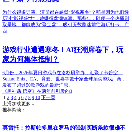
为什么很多导演、演员都在感慨“影视寒冬”？那是因为他们经
历过“影视盛世”，曾赚得盆满钵满。那些年，随便一个热播剧
取景地，都能成为“聚宝盆”，吸引无数剧迷前往游玩打卡。广
西
游戏行业遭遇寒冬！AI狂潮席卷下，玩
家为何集体抵制？
6月份，2026年夏日游戏节在洛杉矶举办，汇聚了卡普空、
Square Enix、EA、育碧、世嘉等数十家全球顶尖游戏厂商，
发布了超过50款游戏的最新消息。
《黑神话·悟空》在两年前引发的3
1
2
3
4
5
6
7
8
9
10
下一页
上滑加载更多 ↓
推荐阅读：
莫雷托：拉斯帕多里在罗马的强制买断条款很难不