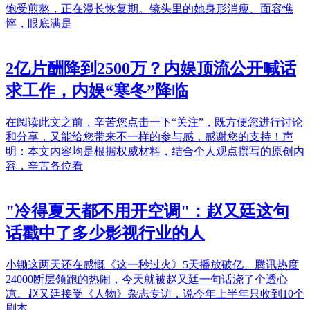
饱受煎熬，正在漫长恢复期。镜头里的她身形消瘦、面容憔
悴，眼底满是
2亿片酬降到2500万？内娱顶流公开喊话
求工作，内娱“寒冬”降临
在阅读此文之前，辛苦您点击一下“关注”，既方便您进行讨论
和分享，又能给您带来不一样的参与感，感谢您的支持！声
明：本文内容均是根据权威材料，结合个人观点撰写的原创内
容，辛苦各位看
"冷得夏天都不用开空调"：赵又廷这句
话戳中了多少影视行业的人
小锄这两天还在感慨《这一秒过火》5天播放破亿、腾讯热度
24000断层领跑的热闹，今天就被赵又廷一句话浇了个透心
凉。赵又廷接受《人物》杂志专访，说今年上半年只收到10个
剧本。