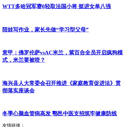
WTT多哈冠军赛0轻取法国小将 挺进女单八强
陪娃写作业，家长先做“学习型父母”
意甲：佛罗伦萨vsAC米兰，紫百合全员开启疯狗模
式，米兰要被咬？
海兴县人大常委会召开推进《家庭教育促进法》贯
彻落实座谈会
冬季心脑血管病高发 鄠邑中医支招筑牢健康防线
友情链接：