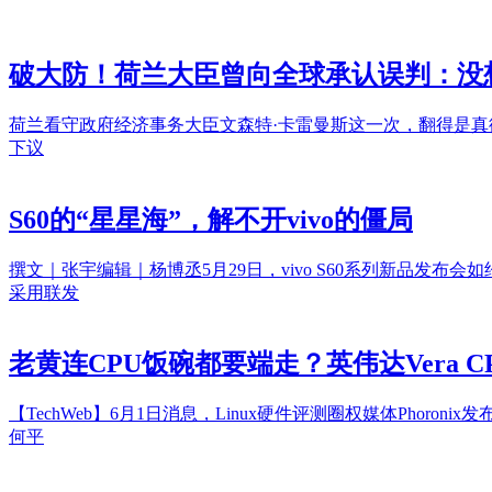
破大防！荷兰大臣曾向全球承认误判：没
荷兰看守政府经济事务大臣文森特·卡雷曼斯这一次，翻得是
下议
S60的“星星海”，解不开vivo的僵局
撰文｜张宇编辑｜杨博丞5月29日，vivo S60系列新品发布会
采用联发
老黄连CPU饭碗都要端走？英伟达Vera 
【TechWeb】6月1日消息，Linux硬件评测圈权媒体Phoron
何平