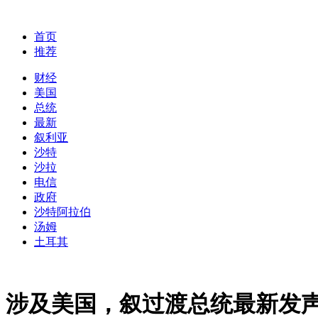
首页
推荐
财经
美国
总统
最新
叙利亚
沙特
沙拉
电信
政府
沙特阿拉伯
汤姆
土耳其
涉及美国，叙过渡总统最新发