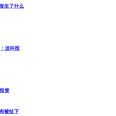
发生了什么
媒：这叫投
投资
布被扯下