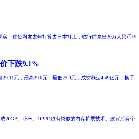
实。这位网友去年打算去日本打工，临行前拿出30万人民币积
价下跌9.1%
9.11元，最高29.8元，最低25.9元，成交额达4.49亿元，换手
效"成20GB。小米、OPPO也有类似的内存扩展技术。这背后有个