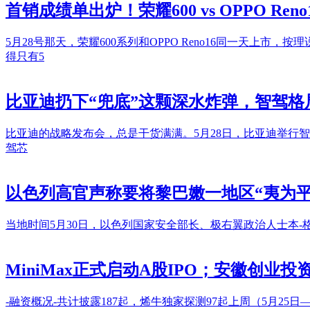
首销成绩单出炉！荣耀600 vs OPPO Ren
5月28号那天，荣耀600系列和OPPO Reno16同一天上
得只有5
比亚迪扔下“兜底”这颗深水炸弹，智驾格
比亚迪的战略发布会，总是干货满满。5月28日，比亚迪举行
驾芯
以色列高官声称要将黎巴嫩一地区“夷为平
当地时间5月30日，以色列国家安全部长、极右翼政治人士本
MiniMax正式启动A股IPO；安徽创业
-融资概况-共计披露187起，烯牛独家探测97起上周（5月25日—