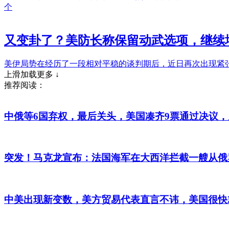
个
又变卦了？美防长称保留动武选项，继续
美伊局势在经历了一段相对平稳的谈判期后，近日再次出现紧张
上滑加载更多 ↓
推荐阅读：
中俄等6国弃权，最后关头，美国凑齐9票通过决议
突发！马克龙宣布：法国海军在大西洋拦截一艘从俄
中美出现新变数，美方贸易代表直言不讳，美国很快