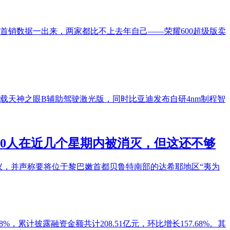
，结果首销数据一出来，两家都比不上去年自己——荣耀600超级版卖
载天神之眼B辅助驾驶激光版，同时比亚迪发布自研4nm制程智
00人在近几个星期内被消灭，但这还不够
议，并声称要将位于黎巴嫩首都贝鲁特南部的达希耶地区“夷为
%，累计披露融资金额共计208.51亿元，环比增长157.68%。其