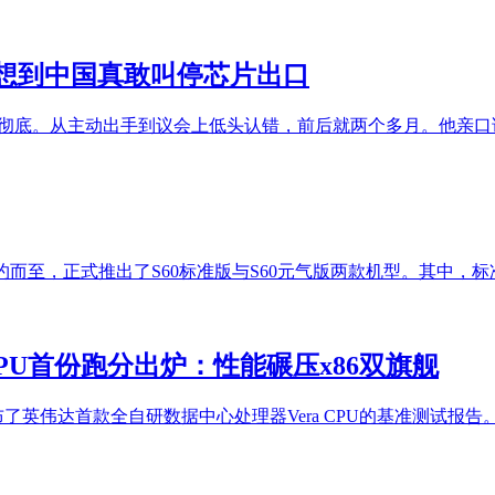
想到中国真敢叫停芯片出口
真彻底。从主动出手到议会上低头认错，前后就两个多月。他亲
如约而至，正式推出了S60标准版与S60元气版两款机型。其中，标准
CPU首份跑分出炉：性能碾压x86双旗舰
ix发布了英伟达首款全自研数据中心处理器Vera CPU的基准测试报告。