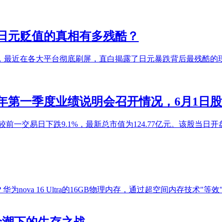
！日元贬值的真相有多残酷？
，最近在各大平台彻底刷屏，直白揭露了日元暴跌背后最残酷的现
026年第一季度业绩说明会召开情况，6月1日股
，较前一交易日下跌9.1%，最新总市值为124.77亿元。该股当日开盘2
ova 16 Ultra的16GB物理内存，通过超空间内存技术"等
价潮下的生存之战