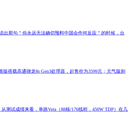
口说出那句＂你永远无法确切预料中国会作何反应＂的时候，台
版搭载高通骁龙8s Gen3处理器，起售价为3599元；元气版则
从测试成绩来看，单路Vera（88核/176线程，450W TDP）在几