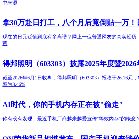
中来源
拿30万赴日打工，八个月后竟倒贴一万
现在的日元贬值到底有多离谱？网上一位普通网友的真实经历
蓄
得邦照明（603303）披露2025年度暨2
截至2026年6月1日收盘，得邦照明（603303）报收于26.16元
率为3.46%
AI时代，你的手机内存正在被"偷走"
你有没有发现，最近手机厂商越来越爱宣传"等效内存"的概念？华为n
OV荣华新品相继发布，国产手机迎来涨