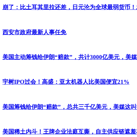
崩了：比土耳其里拉还差，日元沦为全球最弱货币！
西安市政府最新人事任免
美国主动筹钱给伊朗“赔款”，共计3000亿美元，美
宇树IPO过会！高盛：亚太机器人比美国便宜21%
美国筹钱给伊朗“赔款”，总共三千亿美元，美媒这叫
美国稀土内斗！王牌企业法庭互撕，自主供应链遮羞