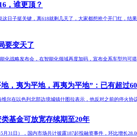
o16，谁更顶？
市，按理说这日子挺关键，离618就剩几天了，大家都想抢个开门红
局要变天了
智能化战略发布会，在智能化领域再度加码，宣布全系车型均可搭
地，夷为平地，再夷为平地”：已有超过6
-格维尔在以色列北部边境城镇什图拉表示，他反对之前的停火协
投资类基金可放宽存续期至20年
5月31日），国内市场共计披露187起投融资事件，环比增长28.08