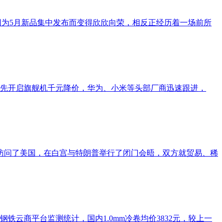
未因为5月新品集中发布而变得欣欣向荣，相反正经历着一场前所
率先开启旗舰机千元降价，华为、小米等头部厂商迅速跟进，
拉访问了美国，在白宫与特朗普举行了闭门会晤，双方就贸易、稀
云商平台监测统计，国内1.0mm冷卷均价3832元，较上一