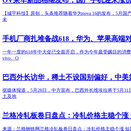
【城宇科技】原创，头条推荐随着华为nova 16的发布，5
未
手机厂商扎堆备战618，华为、苹果高端对
一年一度的618年中大促已全面开启，作为今年最受瞩目的消
vivo、O
巴西外长访华，稀土不设国别偏好，中美
据媒体报道，5月28日，中方宣布，巴西外长维埃拉将于5月
土及地
兰格冷轧板卷日盘点：冷轧价格主稳个涨
来源：兰格钢铁网兰格冷轧板卷日盘点：冷轧价格主稳个涨 短期