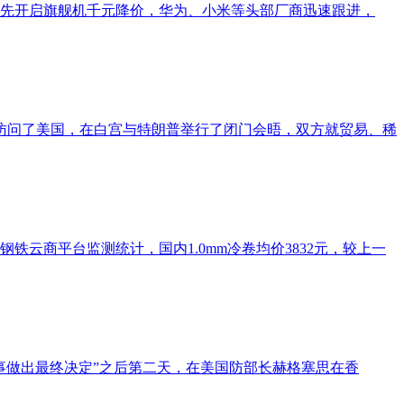
率先开启旗舰机千元降价，华为、小米等头部厂商迅速跟进，
拉访问了美国，在白宫与特朗普举行了闭门会晤，双方就贸易、稀
云商平台监测统计，国内1.0mm冷卷均价3832元，较上一
事做出最终决定”之后第二天，在美国防部长赫格塞思在香