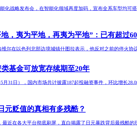
智能化战略发布会，在智能化领域再度加码，宣布全系车型均可搭
地，夷为平地，再夷为平地”：已有超过6
-格维尔在以色列北部边境城镇什图拉表示，他反对之前的停火协
投资类基金可放宽存续期至20年
5月31日），国内市场共计披露187起投融资事件，环比增长28.08
！日元贬值的真相有多残酷？
，最近在各大平台彻底刷屏，直白揭露了日元暴跌背后最残酷的现