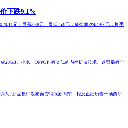
价下跌9.1%
9.11元，最高29.8元，最低25.9元，成交额达4.49亿元，换手
效"成20GB。小米、OPPO也有类似的内存扩展技术。这背后有个
未因为5月新品集中发布而变得欣欣向荣，相反正经历着一场前所