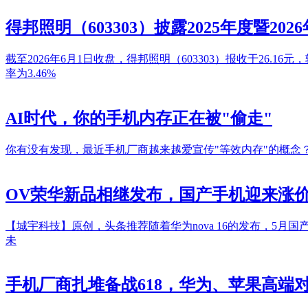
得邦照明（603303）披露2025年度暨2
截至2026年6月1日收盘，得邦照明（603303）报收于26.16元
率为3.46%
AI时代，你的手机内存正在被"偷走"
你有没有发现，最近手机厂商越来越爱宣传"等效内存"的概念？华为n
OV荣华新品相继发布，国产手机迎来涨
【城宇科技】原创，头条推荐随着华为nova 16的发布，5
未
手机厂商扎堆备战618，华为、苹果高端对