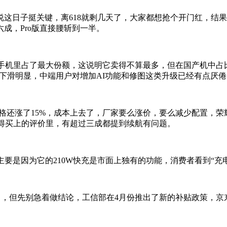
市，按理说这日子挺关键，离618就剩几天了，大家都想抢个开门红
代六成，Pro版直接腰斩到一半。
国产手机里占了最大份额，这说明它卖得不算最多，但在国产机中
版下滑明显，中端用户对增加AI功能和修图这类升级已经有点厌
格还涨了15%，成本上去了，厂家要么涨价，要么减少配置，荣耀
值得买上的评价里，有超过三成都提到续航有问题。
加了10%，主要是因为它的210W快充是市面上独有的功能，消费者看
出，但先别急着做结论，工信部在4月份推出了新的补贴政策，京