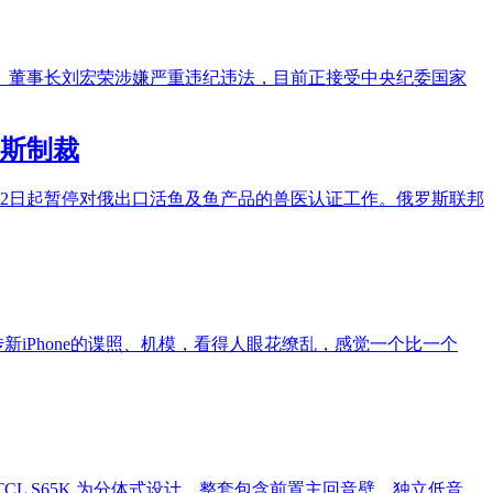
、董事长刘宏荣涉嫌严重违纪违法，目前正接受中央纪委国家
斯制裁
月2日起暂停对俄出口活鱼及鱼产品的兽医认证工作。俄罗斯联邦
新iPhone的谍照、机模，看得人眼花缭乱，感觉一个比一个
 折优惠）。TCL S65K 为分体式设计，整套包含前置主回音壁、独立低音