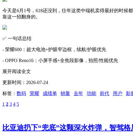
今天是6月1号，618还没到，往年这类中端机卖得最好的时候
靠这一招翻身的。
✅ 一句话总结
- 荣耀600：超大电池+护眼窄边框，续航/护眼优先
​- OPPO Reno16：小屏手感+全焦段影像，拍照/性能优先
展开阅读全文
更新时间：2026-07-24
标签：
数码
荣耀
成绩单
销量
去年
功能
前代
用户
影
1
2
3
4
5
比亚迪扔下“兜底”这颗深水炸弹，智驾格