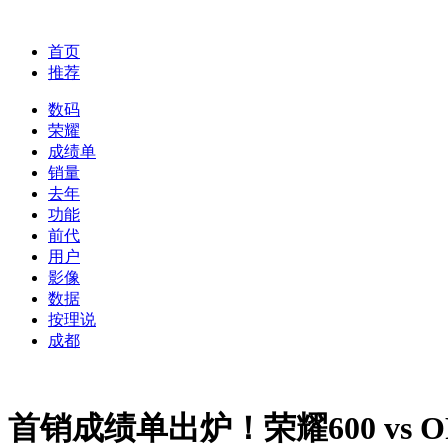
首页
推荐
数码
荣耀
成绩单
销量
去年
功能
前代
用户
影像
数据
按理说
成都
首销成绩单出炉！荣耀600 vs O