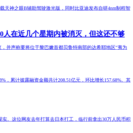
载天神之眼B辅助驾驶激光版，同时比亚迪发布自研4nm制程智
00人在近几个星期内被消灭，但这还不够
议，并声称要将位于黎巴嫩首都贝鲁特南部的达希耶地区“夷为
%，累计披露融资金额共计208.51亿元，环比增长157.68%。其
实。这位网友去年打算去日本打工，临行前拿出30万人民币积