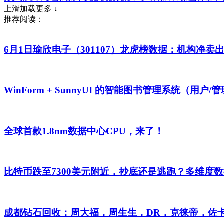
上滑加载更多 ↓
推荐阅读：
6月1日瑜欣电子（301107）龙虎榜数据：机构净卖出1
WinForm + SunnyUI 的智能图书管理系统（用户/
全球首款1.8nm数据中心CPU，来了！
比特币跌至7300美元附近，抄底还是逃跑？多维度
成都钻石回收：周大福，周生生，DR，克徕帝，佐