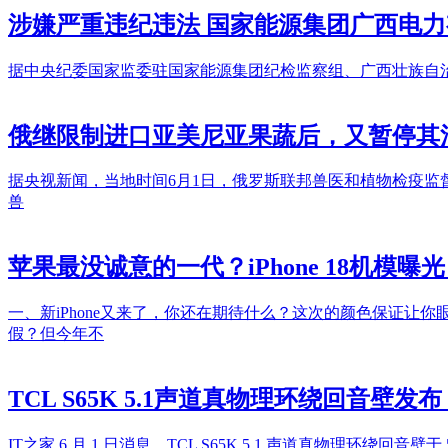
涉嫌严重违纪违法 国家能源集团广西电
据中央纪委国家监委驻国家能源集团纪检监察组、广西壮族自
俄继限制进口亚美尼亚果蔬后，又暂停其
据央视新闻，当地时间6月1日，俄罗斯联邦兽医和植物检疫监
兽
苹果最没诚意的一代？iPhone 18机模
一、新iPhone又来了，你还在期待什么？这次的颜色保证让
假？但今年不
TCL S65K 5.1声道真物理环绕回音壁发布
IT之家 6 月 1 日消息，TCL S65K 5.1 声道真物理环绕回音