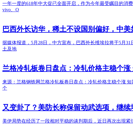
一年一度的618年中大促已全面开启，作为今年最受瞩目的消
vivo、O
巴西外长访华，稀土不设国别偏好，中美
据媒体报道，5月28日，中方宣布，巴西外长维埃拉将于5月
土及地
兰格冷轧板卷日盘点：冷轧价格主稳个涨
来源：兰格钢铁网兰格冷轧板卷日盘点：冷轧价格主稳个涨 短期
个
又变卦了？美防长称保留动武选项，继续
美伊局势在经历了一段相对平稳的谈判期后，近日再次出现紧张