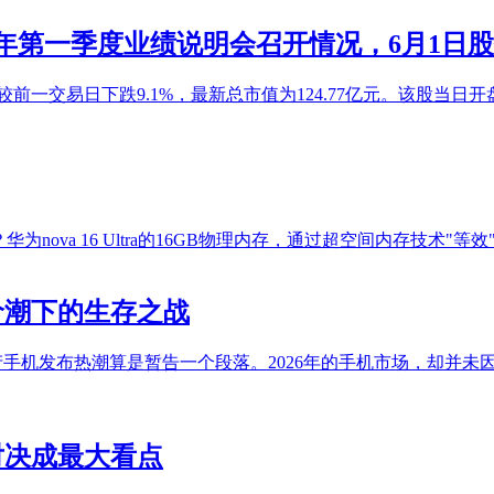
026年第一季度业绩说明会召开情况，6月1日股
，较前一交易日下跌9.1%，最新总市值为124.77亿元。该股当日开盘2
ova 16 Ultra的16GB物理内存，通过超空间内存技术"等
价潮下的生存之战
月国产手机发布热潮算是暂告一个段落。2026年的手机市场，却并
决成最大看点‌