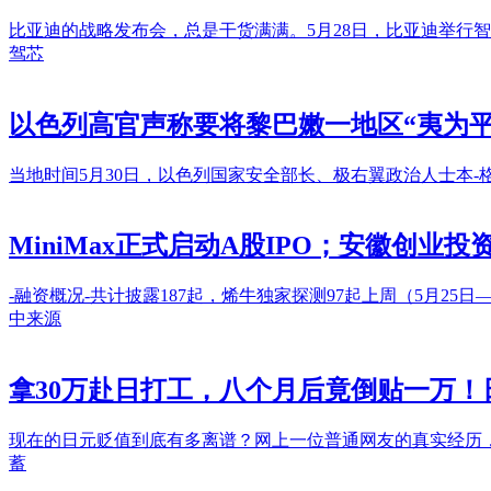
比亚迪的战略发布会，总是干货满满。5月28日，比亚迪举行
驾芯
以色列高官声称要将黎巴嫩一地区“夷为平
当地时间5月30日，以色列国家安全部长、极右翼政治人士本
MiniMax正式启动A股IPO；安徽创业
-融资概况-共计披露187起，烯牛独家探测97起上周（5月25日—
中来源
拿30万赴日打工，八个月后竟倒贴一万
现在的日元贬值到底有多离谱？网上一位普通网友的真实经历
蓄