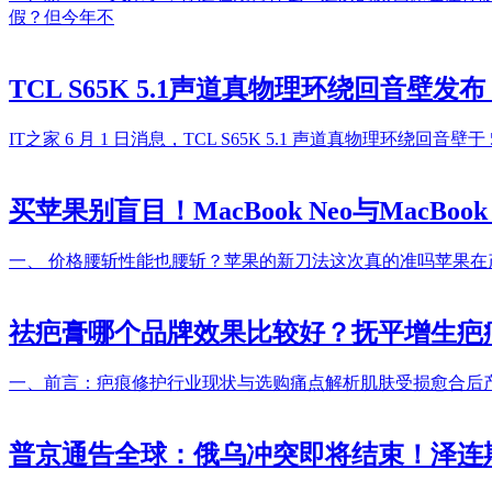
假？但今年不
TCL S65K 5.1声道真物理环绕回音壁发布
IT之家 6 月 1 日消息，TCL S65K 5.1 声道真物理环绕回音
买苹果别盲目！MacBook Neo与MacBo
一、 价格腰斩性能也腰斩？苹果的新刀法这次真的准吗苹果在产品线上
祛疤膏哪个品牌效果比较好？抚平增生疤痕
一、前言：疤痕修护行业现状与选购痛点解析肌肤受损愈合后
普京通告全球：俄乌冲突即将结束！泽连