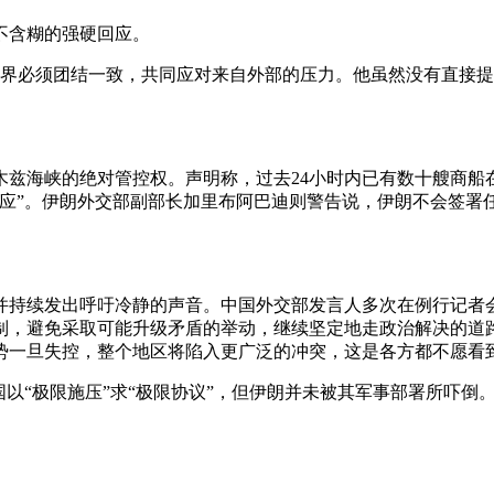
不含糊的强硬回应。
各界必须团结一致，共同应对来自外部的压力。他虽然没有直接
木兹海峡的绝对管控权。声明称，过去24小时内已有数十艘商船
回应”。伊朗外交部副部长加里布阿巴迪则警告说，伊朗不会签署
并持续发出呼吁冷静的声音。中国外交部发言人多次在例行记者
制，避免采取可能升级矛盾的举动，继续坚定地走政治解决的道
势一旦失控，整个地区将陷入更广泛的冲突，这是各方都不愿看
国以“极限施压”求“极限协议”，但伊朗并未被其军事部署所吓