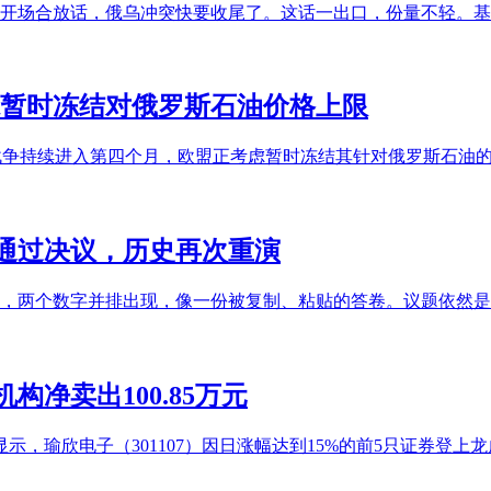
公开场合放话，俄乌冲突快要收尾了。这话一出口，份量不轻。
虑暂时冻结对俄罗斯石油价格上限
东战争持续进入第四个月，欧盟正考虑暂时冻结其针对俄罗斯石油的
票通过决议，历史再次重演
和6，两个数字并排出现，像一份被复制、粘贴的答卷。议题依然
构净卖出100.85万元
示，瑜欣电子（301107）因日涨幅达到15%的前5只证券登上龙