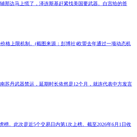
基辅那边马上慌了，泽连斯基赶紧找美国要武器。白宫给的答
价格上限机制。(截图来源：彭博社)欧盟去年通过一项动态机
是南苏丹武器禁运，延期时长依然是12个月，就连代表中方发言
虎榜。此次是近5个交易日内第1次上榜。截至2026年6月1日收