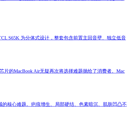
 折优惠）。TCL S65K 为分体式设计，整套包含前置主回音壁、独立低音
的MacBook Air无疑再次将选择难题抛给了消费者。Mac
域的核心难题。疤痕增生、局部硬结、色素暗沉、肌肤凹凸不