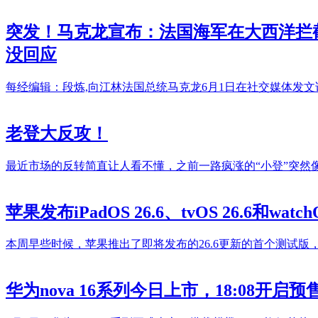
突发！马克龙宣布：法国海军在大西洋拦
没回应
每经编辑：段炼,向江林法国总统马克龙6月1日在社交媒体发
老登大反攻！
最近市场的反转简直让人看不懂，之前一路疯涨的“小登”突然
苹果发布iPadOS 26.6、tvOS 26.6和watc
本周早些时候，苹果推出了即将发布的26.6更新的首个测试版，现
华为nova 16系列今日上市，18:08开启预售，