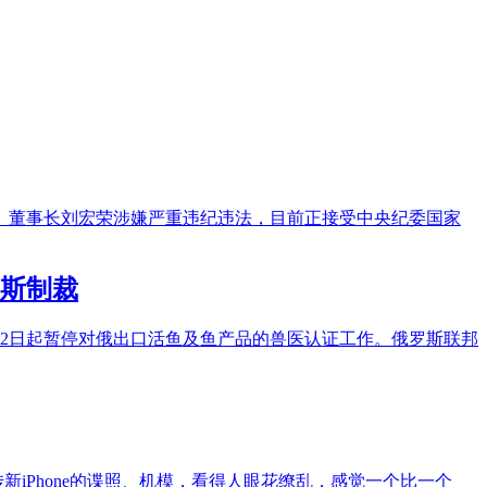
、董事长刘宏荣涉嫌严重违纪违法，目前正接受中央纪委国家
斯制裁
月2日起暂停对俄出口活鱼及鱼产品的兽医认证工作。俄罗斯联邦
新iPhone的谍照、机模，看得人眼花缭乱，感觉一个比一个