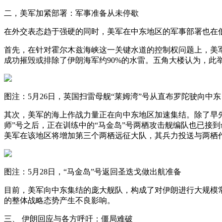
二，美军加紧部署：军事准备从未停歇
在外交表态趋于强硬的同时，美军在中东地区的军事部署也在
首先，在针对霍尔木兹海峡这一关键水道的控制权问题上，美
成功摧毁或排除了伊朗海军约90%的水雷。五角大楼认为，
图注：5月26日，英国扫雷母舰“莱姆湾”号从直布罗陀驶向中东
其次，美军的海上作战力量正在向中东地区加速集结。除了早先已
师”号之后，正在训练中的“马金岛”号两栖攻击舰编队也已接
美军在该地区将增加第三个两栖远征大队，其兵力投送与两栖
图注：5月28日，“马金岛”号返回圣迭戈做出航准备
目前，美军向中东集结的庞大舰队，构成了对伊朗进行大规模
的整体战略态势产生不良影响。
三、 伊朗回应与各方呼吁：僵局难破