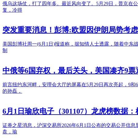
俄乌这场仗，打了四年多。最近风向变了。5月29日，普京在
复，冷得
突发重要消息！彭博:欧盟因伊朗局势考
美国彭博社周一(6月1日)报道称，据知情人士透露，随着中
制
中俄等6国弃权，最后关头，美国凑齐9
前言纽约东河畔，安理会大厅的屏幕在5月29日再次亮起，9
的孙磊，
6月1日瑜欣电子（301107）龙虎榜数据：机
证券之星消息，沪深交易所2026年6月1日公布的交易公开信息显
盘，瑜