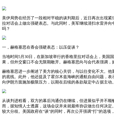
美伊局势在经历了一段相对平稳的谈判期后，近日再次出现紧张
拉对话会上做出强硬表态。与此同时，美军继续清扫水雷并向
吗？
一，赫格塞思在香会强硬表态：以压促谈？
当地时间5月30日，在新加坡举行的香格里拉对话会上，美国
果，但外交窗口不会无限期敞开。赫格塞思向与会代表强调，
赫格塞思进一步阐述了美方的核心关切，与以往变化不大。他
的底线。此外，他还提及了霍尔木兹海峡的通航自由问题，表
向伊朗方面施加极限压力，以期在后续的条款敲定中占据主动
从谈判进程看，双方的幕后沟通仍在继续，但进展似乎并不顺
而，据知情人士透露，这场会议并未就最终协议做出任何决定
较大分歧。美国政府在“谈”的同时，再次公开强调“打”的选项