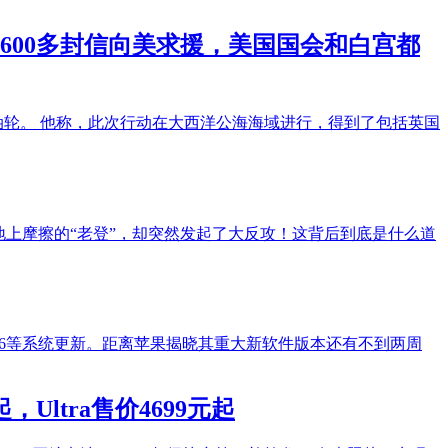
00多封信向美求援，美国国会和白宫都
油轮。 他称，此次行动在大西洋公海海域进行，得到了包括英国
上摩擦的“老登”，却突然发起了大反攻！这背后到底是什么道
 26.6等系统更新。距离苹果揭晓其重大新软件版本还有不到两周
起，Ultra售价4699元起