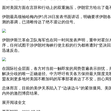
面对美国方面在言辞和行动上的双重施压，伊朗官方给出了毫
伊朗最高领袖哈梅内伊5月28日发表书面讲话，明确要求伊朗
测的基调，已清晰传达了绝不退让的信号。
伊朗伊斯兰革命卫队海军也在同一时间发表声明，重申对霍尔
序，任何试图干涉伊朗对海峡行使主权的行为都将遭到“坚决
迅速反击。
在国际社会层面，各方对当前一触即发的局势普遍表示担忧，
解决分歧的唯一正确途径。中方呼吁有关各方保持最大限度克
盟友则更多地对美国不断加码的军事部署表达了不安，担心局
总体而言，目前的美伊关系陷入了“边谈边斗”的紧张僵局。美
内外的激烈博弈结果。
展开阅读全文