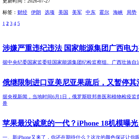
更新时间：2026-07-27
标签：
财经
伊朗
选项
美国
美军
中东
霍尔
海峡
局势
1
2
3
4
5
涉嫌严重违纪违法 国家能源集团广西电
据中央纪委国家监委驻国家能源集团纪检监察组、广西壮族自
俄继限制进口亚美尼亚果蔬后，又暂停其
据央视新闻，当地时间6月1日，俄罗斯联邦兽医和植物检疫监
兽
苹果最没诚意的一代？iPhone 18机模
一、新iPhone又来了，你还在期待什么？这次的颜色保证让