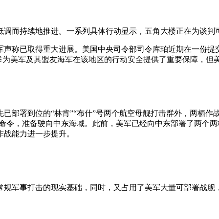
低调而持续地推进。一系列具体行动显示，五角大楼正在为谈判
军声称已取得重大进展。美国中央司令部司令库珀近期在一份提
此举为美军及其盟友海军在该地区的行动安全提供了重要保障，但
部署到位的“林肯”“布什”号两个航空母舰打击群外，两栖作战力量
到命令，准备驶向中东海域。此前，美军已经向中东部署了两个两
作战能力进一步提升。
常规军事打击的现实基础，同时，又占用了美军大量可部署战舰