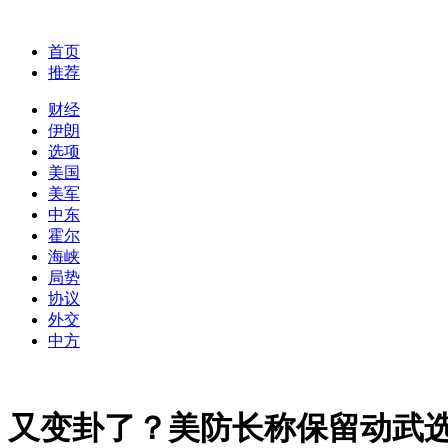
首页
推荐
财经
伊朗
选项
美国
美军
中东
霍尔
海峡
局势
协议
外交
中方
又变卦了？美防长称保留动武