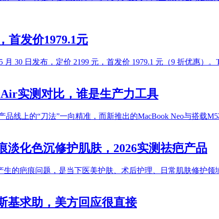
，首发价1979.1元
壁于 5 月 30 日发布，定价 2199 元，首发价 1979.1 元（9
ok Air实测对比，谁是生产力工具
的“刀法”一向精准，而新推出的MacBook Neo与搭载M5芯片
淡化色沉修护肌肤，2026实测祛疤产品
产生的疤痕问题，是当下医美护肤、术后护理、日常肌肤修护领
斯基求助，美方回应很直接