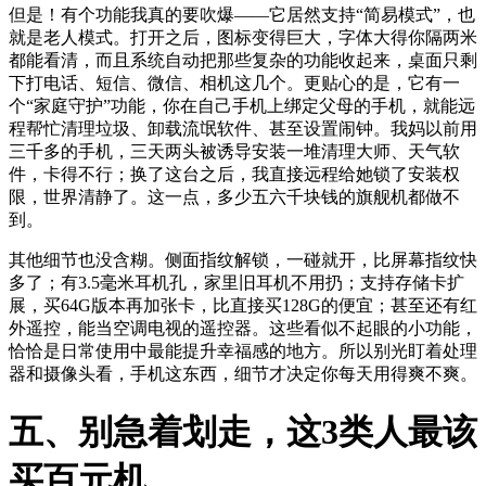
但是！有个功能我真的要吹爆——它居然支持“简易模式”，也
就是老人模式。打开之后，图标变得巨大，字体大得你隔两米
都能看清，而且系统自动把那些复杂的功能收起来，桌面只剩
下打电话、短信、微信、相机这几个。更贴心的是，它有一
个“家庭守护”功能，你在自己手机上绑定父母的手机，就能远
程帮忙清理垃圾、卸载流氓软件、甚至设置闹钟。我妈以前用
三千多的手机，三天两头被诱导安装一堆清理大师、天气软
件，卡得不行；换了这台之后，我直接远程给她锁了安装权
限，世界清静了。这一点，多少五六千块钱的旗舰机都做不
到。
其他细节也没含糊。侧面指纹解锁，一碰就开，比屏幕指纹快
多了；有3.5毫米耳机孔，家里旧耳机不用扔；支持存储卡扩
展，买64G版本再加张卡，比直接买128G的便宜；甚至还有红
外遥控，能当空调电视的遥控器。这些看似不起眼的小功能，
恰恰是日常使用中最能提升幸福感的地方。所以别光盯着处理
器和摄像头看，手机这东西，细节才决定你每天用得爽不爽。
五、别急着划走，这3类人最该
买百元机