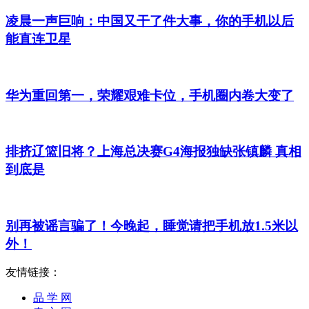
凌晨一声巨响：中国又干了件大事，你的手机以后
能直连卫星
华为重回第一，荣耀艰难卡位，手机圈内卷大变了
排挤辽篮旧将？上海总决赛G4海报独缺张镇麟 真相
到底是
别再被谣言骗了！今晚起，睡觉请把手机放1.5米以
外！
友情链接：
品 学 网