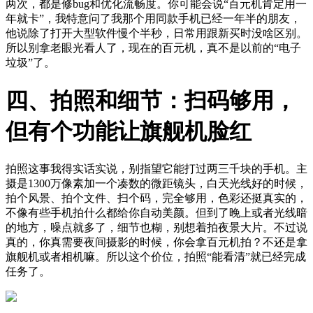
两次，都是修bug和优化流畅度。你可能会说“百元机肯定用一
年就卡”，我特意问了我那个用同款手机已经一年半的朋友，
他说除了打开大型软件慢个半秒，日常用跟新买时没啥区别。
所以别拿老眼光看人了，现在的百元机，真不是以前的“电子
垃圾”了。
四、拍照和细节：扫码够用，
但有个功能让旗舰机脸红
拍照这事我得实话实说，别指望它能打过两三千块的手机。主
摄是1300万像素加一个凑数的微距镜头，白天光线好的时候，
拍个风景、拍个文件、扫个码，完全够用，色彩还挺真实的，
不像有些手机拍什么都给你自动美颜。但到了晚上或者光线暗
的地方，噪点就多了，细节也糊，别想着拍夜景大片。不过说
真的，你真需要夜间摄影的时候，你会拿百元机拍？不还是拿
旗舰机或者相机嘛。所以这个价位，拍照“能看清”就已经完成
任务了。