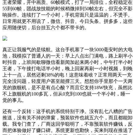
王者荣耀，开中画质、60帧模式，打了一局排位，全程稳定在
55到60帧，团战放技能的时候稍微掉到50帧左右，但完全不影
响操作。连续打了一个小时，手机背面只是温温的，不烫手。
日常用就更不用说了，微信、抖音、今日头条、拼多多，这些
应用随便切，后台挂五六个都不带卡的。
真正让我服气的是续航。这台手机塞了一块5000毫安时的大电
池，我模拟了普通人的一天：早上八点出门满电，路上刷半小
时抖音，上班间歇聊微信看新闻加起来两小时，中午打半小时
王者，下午接打电话半小时，晚上回家再刷一小时视频，到晚
上十一点，居然还剩38%的电！这意味着啥？正常用两天一充
完全没问题，轻度用户甚至能撑三天。想想你手里那个一天两
充的旗舰机，是不是有点心酸？而且它支持18W快充，虽然比
不上旗舰机的100多瓦，但从0充到100也就一个半小时，睡一
觉的事儿。
还有一个反转：这手机的系统特别干净。没有乱七八糟的广告
推送，没有关不掉的弹窗，预装软件也就五六个，而且都能卸
载。我专门查了，厂商这回学聪明了，不靠预装软件赚钱，反
而把体验做好了赚口碑。系统更新也勤快，买来到现在推送了