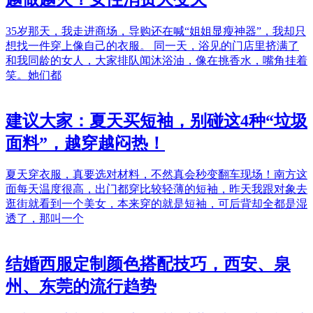
35岁那天，我走进商场，导购还在喊“姐姐显瘦神器”，我却只
想找一件穿上像自己的衣服。 同一天，浴见的门店里挤满了
和我同龄的女人，大家排队闻沐浴油，像在挑香水，嘴角挂着
笑。她们都
建议大家：夏天买短袖，别碰这4种“垃圾
面料”，越穿越闷热！
夏天穿衣服，真要选对材料，不然真会秒变翻车现场！南方这
面每天温度很高，出门都穿比较轻薄的短袖，昨天我跟对象去
逛街就看到一个美女，本来穿的就是短袖，可后背却全都是湿
透了，那叫一个
结婚西服定制颜色搭配技巧，西安、泉
州、东莞的流行趋势