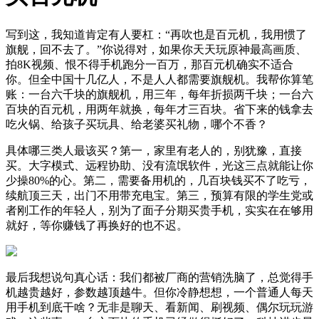
写到这，我知道肯定有人要杠：“再吹也是百元机，我用惯了
旗舰，回不去了。”你说得对，如果你天天玩原神最高画质、
拍8K视频、恨不得手机跑分一百万，那百元机确实不适合
你。但全中国十几亿人，不是人人都需要旗舰机。我帮你算笔
账：一台六千块的旗舰机，用三年，每年折损两千块；一台六
百块的百元机，用两年就换，每年才三百块。省下来的钱拿去
吃火锅、给孩子买玩具、给老婆买礼物，哪个不香？
具体哪三类人最该买？第一，家里有老人的，别犹豫，直接
买。大字模式、远程协助、没有流氓软件，光这三点就能让你
少操80%的心。第二，需要备用机的，几百块钱买不了吃亏，
续航顶三天，出门不用带充电宝。第三，预算有限的学生党或
者刚工作的年轻人，别为了面子分期买贵手机，实实在在够用
就好，等你赚钱了再换好的也不迟。
最后我想说句真心话：我们都被厂商的营销洗脑了，总觉得手
机越贵越好，参数越顶越牛。但你冷静想想，一个普通人每天
用手机到底干啥？无非是聊天、看新闻、刷视频、偶尔玩玩游