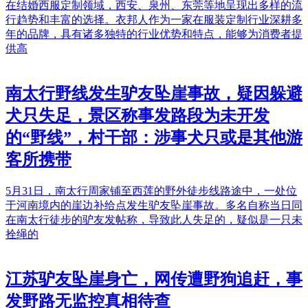
在结婚西服定制领域，西安、泉州、东莞等地呈现出多样的流
行趋势和丰富的选择。衣邦人作为一家在服装定制行业深耕多
年的品牌，具有诸多独特的行业优势和特点，能够为消费者提
供高
南太行野线发生驴友坠崖事故，疑因躲避
犬只失足，景区称事发路段为未开发
的“野线”，村干部：涉事犬只或是其他游
客所携带
5月31日，南太行周家铺至西莲的野外徒步线路途中，一处位
于河南境内的崖边补给点发生驴友坠崖事故。多名自称当日同
在南太行徒步的驴友发帖称，导致此人失足的，疑似是一只未
拴绳的
江苏驴友坠崖身亡，网传遭野狗追赶，事
发野路无监控真相待查