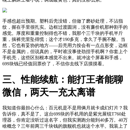
手感也超出预期。塑料后壳没错，但做了磨砂处理，不沾指
纹，握在手里很扎实。边框过渡圆润，没有廉价机那种割手的
感觉。厚度和重量控制得也不错，我那个三千块的手机半斤
重，揣裤兜里坠得慌；这个才190多克，拿久了手腕不酸。当
然，它也有妥协的地方——后壳用力按会有一点点形变，边框
不是金属的，但说真的，平时谁没事使劲捏手机啊？你套上个
手机壳，这些区别根本感觉不出来。就冲这个屏幕和手感，
699块钱已经值回票价了，不信你去线下店摸摸看。
三、性能续航：能打王者能聊
微信，两天一充太离谱
我知道你最担心什么：百元机是不是用俩月就卡成幻灯片？我
告诉你，真不是了。这台699块的手机用的是紫光展锐T760处
理器，你肯定没听过这名字，但我实测跑分能到40多万。40万
啥概念？三年前两三千块钱的旗舰机也就这个水平。我装上了