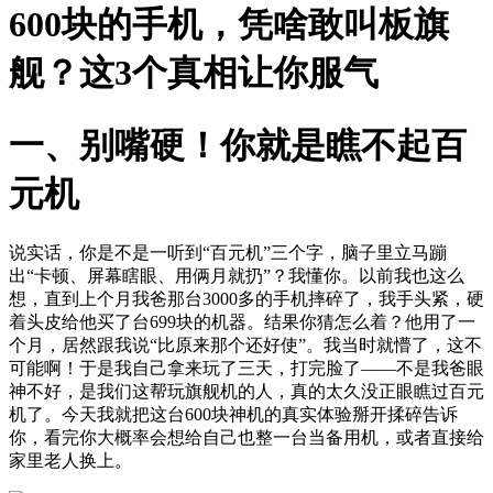
600块的手机，凭啥敢叫板旗
舰？这3个真相让你服气
一、别嘴硬！你就是瞧不起百
元机
说实话，你是不是一听到“百元机”三个字，脑子里立马蹦
出“卡顿、屏幕瞎眼、用俩月就扔”？我懂你。以前我也这么
想，直到上个月我爸那台3000多的手机摔碎了，我手头紧，硬
着头皮给他买了台699块的机器。结果你猜怎么着？他用了一
个月，居然跟我说“比原来那个还好使”。我当时就懵了，这不
可能啊！于是我自己拿来玩了三天，打完脸了——不是我爸眼
神不好，是我们这帮玩旗舰机的人，真的太久没正眼瞧过百元
机了。今天我就把这台600块神机的真实体验掰开揉碎告诉
你，看完你大概率会想给自己也整一台当备用机，或者直接给
家里老人换上。