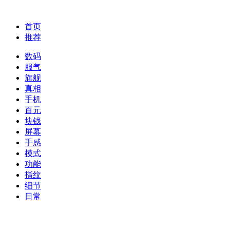
首页
推荐
数码
服气
旗舰
真相
手机
百元
块钱
屏幕
手感
模式
功能
指纹
细节
日常