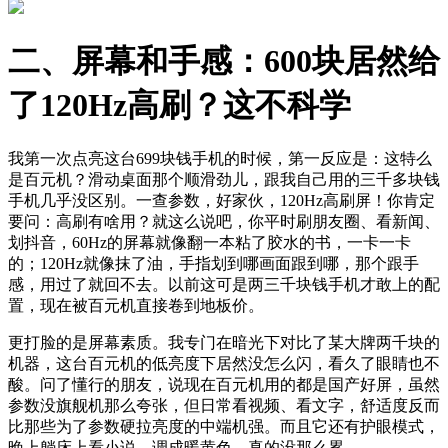
二、屏幕和手感：600块居然给
了120Hz高刷？这不科学
我第一次点亮这台699块钱手机的时候，第一反应是：这特么
是百元机？滑动桌面那个顺滑劲儿，跟我自己用的三千多块钱
手机几乎没区别。一查参数，好家伙，120Hz高刷屏！你肯定
要问：高刷有啥用？就这么说吧，你平时刷朋友圈、看新闻、
划抖音，60Hz的屏幕就像翻一本粘了胶水的书，一卡一卡
的；120Hz就像抹了油，手指划到哪画面跟到哪，那个跟手
感，用过了就回不去。以前这可是两三千块钱手机才敢上的配
置，现在被百元机直接卷到地板价。
更打脸的是屏幕素质。我专门在暗光下对比了某大牌两千块的
机器，这台百元机的低亮度下居然没怎么闪，看久了眼睛也不
酸。问了懂行的朋友，说现在百元机用的都是国产好屏，虽然
参数没旗舰机那么夸张，但日常看视频、看文字，舒适度反而
比那些为了参数硬拉亮度的中端机强。而且它还有护眼模式，
晚上躺床上看小说，调成暖黄色，真的没那么累。