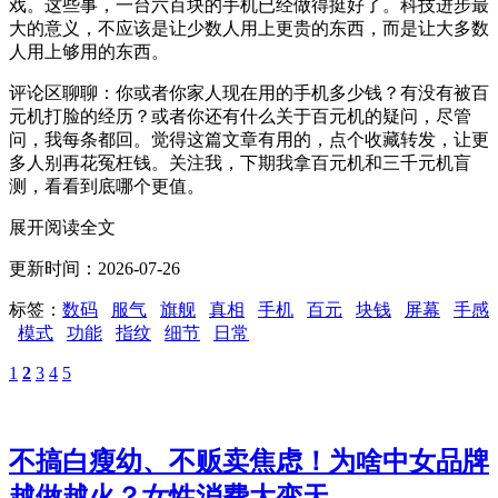
戏。这些事，一台六百块的手机已经做得挺好了。科技进步最
大的意义，不应该是让少数人用上更贵的东西，而是让大多数
人用上够用的东西。
评论区聊聊：你或者你家人现在用的手机多少钱？有没有被百
元机打脸的经历？或者你还有什么关于百元机的疑问，尽管
问，我每条都回。觉得这篇文章有用的，点个收藏转发，让更
多人别再花冤枉钱。关注我，下期我拿百元机和三千元机盲
测，看看到底哪个更值。
展开阅读全文
更新时间：2026-07-26
标签：
数码
服气
旗舰
真相
手机
百元
块钱
屏幕
手感
模式
功能
指纹
细节
日常
1
2
3
4
5
不搞白瘦幼、不贩卖焦虑！为啥中女品牌
越做越火？女性消费大变天