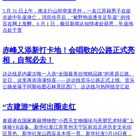
5 月 31 日上午，南太行山间突发意外，一名江苏籍男子在徒
步途中坠崖身亡，消息传开后，“被野狗追逐失足坠崖” 的传
言在网上发酵。6 月 1 日，极目新闻从知情者处获悉，坠崖地
点处于景
赤峰又添新打卡地！会唱歌的公路正式亮
相，自驾必去！
达达线是内蒙古唯一入选“全国最美自驾精品路”的草原公路。
近日，这里再添浪漫惊喜——达达线音乐公路正式上线。音乐
公路坐落于阿斯哈图石林景区西门、达达线与热阿线交汇处
“古建游”缘何出圈走红
参观者在国家典籍博物馆“小西天文物撷珍与悬塑艺术特展”上
体验VR设备。新华社发江苏常州天宁区前后北岸历史文化街
区景色。新华社发山西应县木塔一景。新华社发5月18日夜，