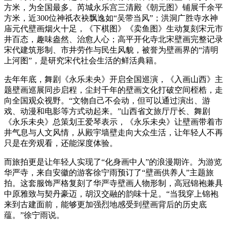
方米，为全国最多。芮城永乐宫三清殿《朝元图》铺展千余平
方米，近300位神祇衣袂飘逸如“吴带当风”；洪洞广胜寺水神
庙元代壁画烟火十足，《下棋图》《卖鱼图》生动复刻宋元市
井百态，趣味盎然、治愈人心；高平开化寺北宋壁画完整记录
宋代建筑形制、市井劳作与民生风貌，被誉为壁画界的“清明
上河图”，是研究宋代社会生活的鲜活典籍。
去年年底，舞剧《永乐未央》开启全国巡演，《入画山西》主
题壁画巡展同步启程，尘封千年的壁画文化打破空间桎梏，走
向全国观众视野。“文物自己不会动，但可以通过演出、游
戏、动漫和电影等方式动起来。”山西省文旅厅厅长、舞剧
《永乐未央》总策划王爱琴表示，《永乐未央》让壁画带着市
井气息与人文风情，从殿宇墙壁走向大众生活，让年轻人不再
只是在旁观看，还能深度体验。
而旅拍更是让年轻人实现了“化身画中人”的浪漫期许。为游览
华严寺，来自安徽的游客徐宁雨预订了“壁画供养人”主题旅
拍。这套服饰严格复刻了华严寺壁画人物形制，高冠锦袍兼具
中原雅致与契丹豪迈，胡汉交融的韵味十足。“当我穿上锦袍
来到古建面前，能够更加强烈地感受到壁画背后的历史底
蕴。”徐宁雨说。