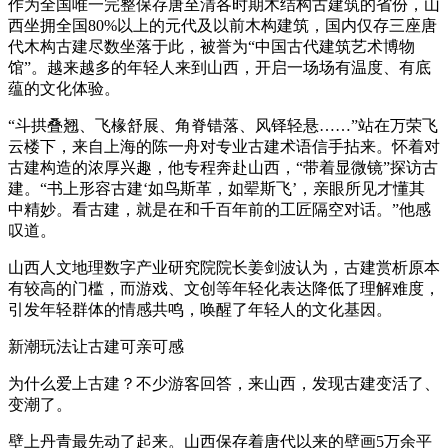
作为全国唯一完整保存唐至清各时期木结构古建筑的省份，山
西坐拥全国80%以上的元代及以前木构建筑，国内仅存三座唐
代木构古建尽数坐落于此，被誉为“中国古代建筑艺术博物
馆”。越来越多的年轻人来到山西，开启一场场有温度、有底
蕴的文化体验。
“斗拱叠翘、飞椽舒展、角脊错落、风铎轻悬……”站在万荣飞
云楼下，来自上海的陈一舟对专业古建术语信手拈来。怀着对
古建构造的浓厚兴趣，他专程奔赴山西，“带着显微镜”探访古
建。“书上形容古建‘如鸟斯革，如翚斯飞’，亲眼所见才懂其
中精妙。看古建，就是在和千百年前的工匠隔空对话。”他感
叹道。
山西人文地理数字产业研究院院长姜剑波认为，古建赏析原本
有较高的门槛，而游戏、文创等年轻化表达降低了理解难度，
引发年轻群体的情感共鸣，唤醒了年轻人的文化基因。
新潮玩法让古建可亲可感
为什么爱上古建？不少游客回答，来山西，发现古建变活了、
变潮了。
壁上丹青最先动了起来。山西保存着唐代以来的壁画5万余平