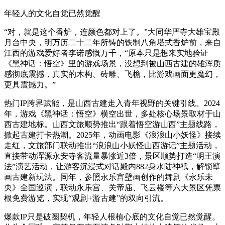
年轻人的文化自觉已然觉醒
“对，就是这个香炉，连颜色都对上了。”大同华严寺大雄宝殿
月台中央，明万历二十二年所铸的铁制八角塔式香炉前，来自
江西的游戏爱好者李诺感慨万千，“原本只是想来实地验证
《黑神话：悟空》里的游戏场景，没想到被山西古建的雄浑质
感彻底震撼，真实的木构、砖雕、飞檐，比游戏画面更魔幻，
更具震撼力。”
热门IP跨界赋能，是山西古建走入青年视野的关键引线。2024
年，游戏《黑神话：悟空》横空出世，多处核心场景取材于山
西古建地标。山西文旅顺势推出“跟着悟空游山西”主题线路，
掀起古建打卡热潮。2025年，动画电影《浪浪山小妖怪》接续
走红，文旅部门联动推出“浪浪山小妖怪山西游记”主题活动，
直接带动浑源永安寺客流量暴涨近3倍，景区顺势打造“明王演
法”演艺活动，让游客沉浸式对话殿内882身水陆神祇，解锁壁
画古建新玩法。同年，参照永乐宫壁画创作的舞剧《永乐未
央》全国巡演，联动永乐宫、关帝庙、飞云楼等六大景区凭票
根免费游览，实现“观剧+游古建”的双向引流。
爆款IP只是破圈契机，年轻人根植心底的文化自觉已然觉醒。