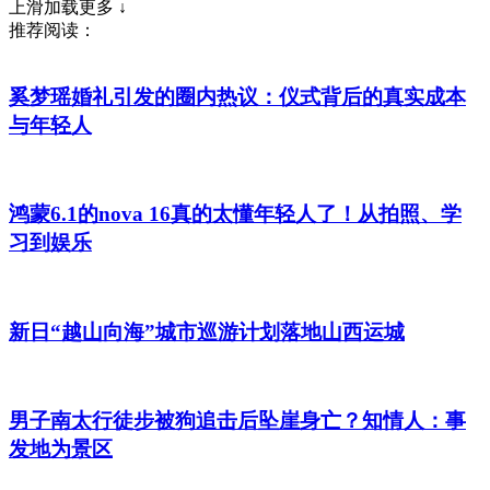
上滑加载更多 ↓
推荐阅读：
奚梦瑶婚礼引发的圈内热议：仪式背后的真实成本
与年轻人
鸿蒙6.1的nova 16真的太懂年轻人了！从拍照、学
习到娱乐
新日“越山向海”城市巡游计划落地山西运城
男子南太行徒步被狗追击后坠崖身亡？知情人：事
发地为景区