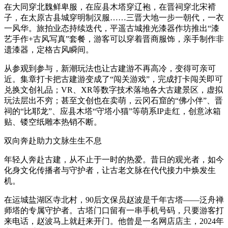
在大同穿北魏鲜卑服，在应县木塔穿辽袍，在晋祠穿北宋褙
子，在太原古县城穿明制汉服……三晋大地一步一朝代，一衣
一风华。旅拍业态持续迭代，平遥古城推光漆器作坊推出“漆
艺手作+古风写真”套餐，游客可以穿着晋商服饰，亲手制作非
遗漆器，定格古风瞬间。
从参观到参与，新潮玩法也让古建游不再高冷，变得可亲可
近。集章打卡把古建游变成了“闯关游戏”，完成打卡闯关即可
兑换文创礼品；VR、XR等数字技术落地各大古建景区，虚拟
玩法层出不穷；甚至文创也在卖萌，云冈石窟的“佛小伴”、晋
祠的“比耶龙”、应县木塔“守塔小猫”等萌系IP走红，创意冰箱
贴、镂空纸雕本热销不断。
双向奔赴助力文脉生生不息
年轻人奔赴古建，从不止于一时的热爱。昔日的观光者，如今
化身文化传播者与守护者，让古老文脉在代代接力中焕发生
机。
在运城盐湖区寺北村，90后文保员赵波是千年古塔——泛舟禅
师塔的专属守护者。古塔门口留有一串手机号码，只要游客打
来电话，赵波马上就赶来开门。他曾是一名网店店主，2024年