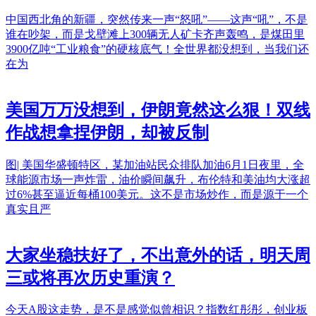
中国西北角的新疆，突然传来一声“怒吼”——这声“吼”，不是
谁在吵架，而是戈壁滩上300辆无人矿卡齐声轰鸣，是煤田里
3900亿吨“工业粮食”的硬核底气！全世界都没想到，当我们还
在为
美国万万没想到，伊朗竟然这么狠！双线
作战想拿捏伊朗，却被反制
图| 美国华盛顿特区，某加油站民众排队加油6月1日夜里，全
球能源市场一声炸雷，油价瞬间飙升，布伦特和美油均大涨超
过6%甚至逼近每桶100美元。这不是市场炒作，而是源于一个
真实且严
大家坐稳扶好了，不出意外的话，明天周
三或将再次历史重演？
今天A股这走势，是不是感觉似曾相识？指数红彤彤，创业板