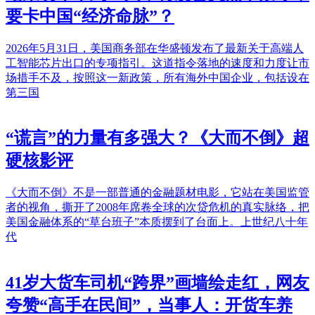
要卡中国“经济命脉”？
2026年5月31日，美国商务部在华盛顿发布了最新关于高端人
工智能芯片出口的专项指引。这道指令落地的速度和力度让市
场措手不及，按照这一新政策，所有海外中国企业，包括设在
第三国
“谎言”的力量有多强大？《大而不倒》超
硬核影评
《大而不倒》不是一部普通的金融题材电影，它站在美国监管
者的视角，撕开了2008年席卷全球的次贷危机的真实脉络，把
美国金融体系的“草台班子”本质摆到了台面上。上世纪八十年
代
41岁大货车司机“跨界”画墙绘走红，网友
夸赞“高手在民间”，当事人：开货车养