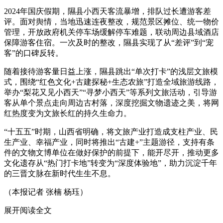
2024年国庆假期，隰县小西天客流暴增，排队过长遭游客差
评。面对舆情，当地迅速连夜整改，规范景区摊位、统一物价
管理，开放政府机关停车场缓解停车难题，联动周边县域酒店
保障游客住宿。一次及时的整改，隰县实现了从“差评”到“宠
客”的口碑反转。
随着接待游客量日益上涨，隰县跳出“单次打卡”的浅层文旅模
式，围绕“红色文化+古建探秘+生态农旅”打造全域旅游线路，
举办“梨花又见小西天”“寻梦小西天”等系列文旅活动，引导游
客从单个景点走向周边古村落，深度挖掘文物遗迹之美，将网
红热度变为文旅长红的持久生命力。
“十五五”时期，山西省明确，将文旅产业打造成支柱产业、民
生产业、幸福产业，同时将推出“古建+”主题游径，支持有条
件的文物文博单位在做好保护的前提下，能开尽开，推动更多
文化遗存从“热门打卡地”转变为“深度体验地”，助力沉淀千年
的三晋文脉在新时代生生不息。
（本报记者 张楠 杨珏）
展开阅读全文