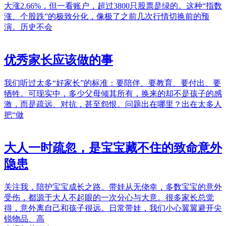
大涨2.66%，但一看账户，超过3800只股票是绿的。这种“指数
涨、个股跌”的极致分化，像极了之前几次行情切换前的预
演。历史不会
优秀家长应该做的事
我们听过太多“好家长”的标准：要陪伴、要教育、要付出、要
牺牲。可现实中，多少父母倾其所有，换来的却不是孩子的感
激，而是疏远、对抗，甚至怨恨。问题出在哪里？出在太多人
把“做
大人一时疏忽，是宝宝藏不住的致命意外
隐患
关注我，陪护宝宝成长之路。带娃从无侥幸，多数宝宝的意外
受伤，都源于大人不起眼的一次分心与大意。很多家长总觉
得，意外离自己和孩子很远。日常带娃，我们小心翼翼避开尖
锐物品、高