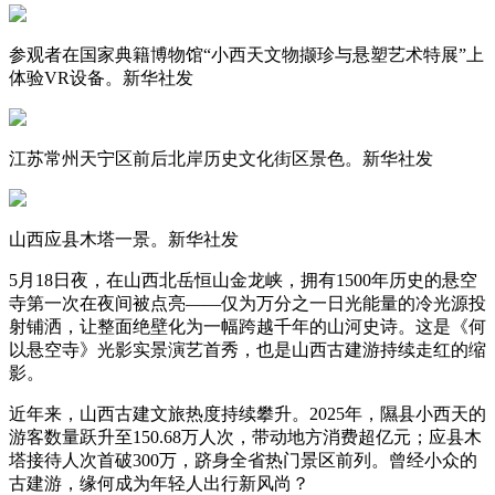
参观者在国家典籍博物馆“小西天文物撷珍与悬塑艺术特展”上
体验VR设备。新华社发
江苏常州天宁区前后北岸历史文化街区景色。新华社发
山西应县木塔一景。新华社发
5月18日夜，在山西北岳恒山金龙峡，拥有1500年历史的悬空
寺第一次在夜间被点亮——仅为万分之一日光能量的冷光源投
射铺洒，让整面绝壁化为一幅跨越千年的山河史诗。这是《何
以悬空寺》光影实景演艺首秀，也是山西古建游持续走红的缩
影。
近年来，山西古建文旅热度持续攀升。2025年，隰县小西天的
游客数量跃升至150.68万人次，带动地方消费超亿元；应县木
塔接待人次首破300万，跻身全省热门景区前列。曾经小众的
古建游，缘何成为年轻人出行新风尚？