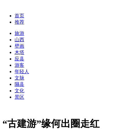
首页
推荐
旅游
山西
壁画
木塔
应县
游客
年轻人
文脉
隰县
文化
景区
“古建游”缘何出圈走红