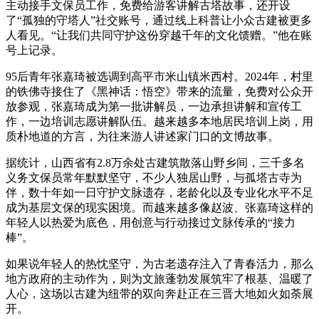
主动接手文保员工作，免费给游客讲解古塔故事，还开设
了“孤独的守塔人”社交账号，通过线上科普让小众古建被更多
人看见。“让我们共同守护这份穿越千年的文化馈赠。”他在账
号上记录。
95后青年张嘉琦被选调到高平市米山镇米西村。2024年，村里
的铁佛寺接住了《黑神话：悟空》带来的流量，免费对公众开
放参观，张嘉琦成为第一批讲解员，一边承担讲解和宣传工
作，一边培训志愿讲解队伍。越来越多本地居民培训上岗，用
质朴地道的方言，为往来游人讲述家门口的文博故事。
据统计，山西省有2.8万余处古建筑散落山野乡间，三千多名
义务文保员常年默默坚守，不少人独居山野，与孤塔古寺为
伴，数十年如一日守护文脉遗存，老龄化以及专业化水平不足
成为基层文保的现实困境。而越来越多像赵波、张嘉琦这样的
年轻人以热爱为底色，用创意与行动接过文脉传承的“接力
棒”。
如果说年轻人的热忱坚守，为古老遗存注入了青春活力，那么
地方政府的主动作为，则为文旅蓬勃发展筑牢了根基、温暖了
人心，这场以古建为纽带的双向奔赴正在三晋大地如火如荼展
开。