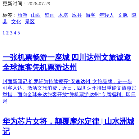
更新时间：2026-07-29
标签：
旅游
山西
壁画
木塔
应县
游客
年轻人
文脉
隰
县
文化
景区
1
2
3
4
5
一张机票畅游一座城 四川达州文旅诚邀
全球旅客凭机票游达州
封面新闻记者 罗轩为持续擦亮“安逸达州”文旅品牌，进一步
引客入达、激活文旅消费，近日，四川达州推出重磅文旅惠民
举措，面向全球来达旅客开放“凭机票游达州”专属福利。即日
起
华为芯片女将，颠覆摩尔定律 | 山水洲城
记