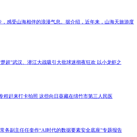
卡，感受山海相伴的浪漫气息。据介绍，近年来，山海天旅游度
楚超”武汉、潜江大战吸引大批球迷彻夜狂欢 以小龙虾之
专程赶来打卡拍照 这些向日葵藏在绵竹市第三人民医
常务副主任任奎作“AI时代的数据要素安全底座”专题报告