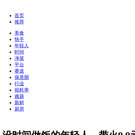
首页
推荐
美食
快手
年轻人
时间
净菜
平台
赛道
保质期
行业
损耗率
难题
新鲜
厨房