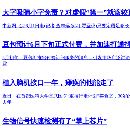
大字吸睛小字免责？对虚假“第一”就该较
中新网北京6月1日电(记者 查志远 实习 贾圣仪)只要定语
豆包预计6月下旬正式付费，并加速打通
5月初旬，豆包将推出付费订阅服务的消息，引发市场广泛讨
需
植入脑机接口一年，瘫痪的他能走了
近日，在首都医科大学宣武医院“重拾行走计划”实验室，30
去年
生物信号快速检测有了“掌上芯片”