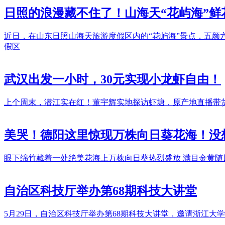
日照的浪漫藏不住了！山海天“花屿海”鲜
近日，在山东日照山海天旅游度假区内的“花屿海”景点，五
假区
武汉出发一小时，30元实现小龙虾自由！
上个周末，潜江实在红！董宇辉实地探访虾塘，原产地直播带货
美哭！德阳这里惊现万株向日葵花海！没
眼下绵竹藏着一处绝美花海上万株向日葵热烈盛放 满目金黄随
自治区科技厅举办第68期科技大讲堂
5月29日，自治区科技厅举办第68期科技大讲堂，邀请浙江大