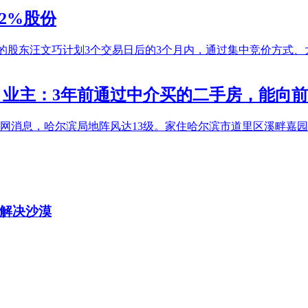
2%股份
1.12%的股东汪文巧计划3个交易日后的3个月内，通过集中竞价方式
，业主：3年前通过中介买的二手房，能向
气网消息，哈尔滨局地阵风达13级。家住哈尔滨市道里区溪畔嘉
，解决沙漠