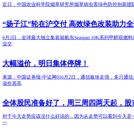
近日，中国农业科学院烟草研究所烟草病虫害绿色防控创新团
“扬子江”轮在沪交付 高效绿色改装助力
6月2日，全球最大独立集装箱船东Seaspan 10K系列甲醇双
业交
大幅溢价，明日集体停牌！
来源：中国证券报-中证网016月2日，通信板块走强，多只通信
溢价居高
全体股民准备好了，周三周四两天起，股
对于今天走势应该没什么好说的，因为从走势可以看到今天是
一