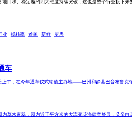
各地口味、稳定履约四大维度持续突破，这也是整个行业接下来
行业
损耗率
难题
新鲜
厨房
通车
今天上午，在今年通车仪式轮值主办地——巴州和静县巴音布鲁
宝公园内草木青翠，园内近千平方米的大滨菊花海肆意舒展，朵朵