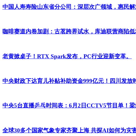
中国人寿寿险山东省分公司：深层次广领域，惠民解
咖啡赛道内卷加剧：古茗跨界试水，库迪联营商陷低
老黄掀桌子！RTX Spark发布，PC行业迎新变革。
中央财政下达育儿补贴补助资金999亿元！四川发放
中央5台直播乒乓时间表：6月2日CCTV5节目单！
全球30多个国家气象专家齐聚上海 共探AI如何为灾