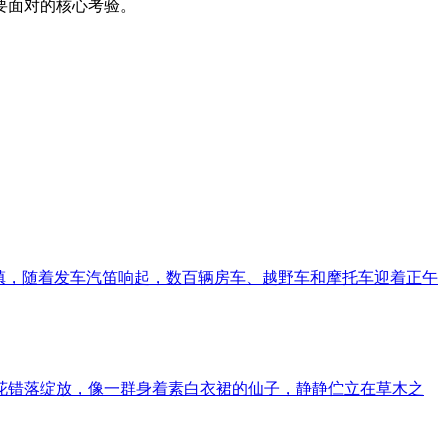
要面对的核心考验。
克镇，随着发车汽笛响起，数百辆房车、越野车和摩托车迎着正午
白花错落绽放，像一群身着素白衣裙的仙子，静静伫立在草木之