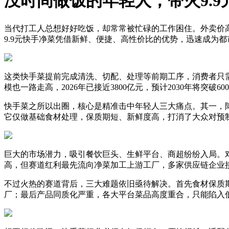
没时间做饭的年轻人，带火9.9
当代打工人总想好好吃饭，却常常被忙碌的工作困住。外卖价
9.9元快手净菜凭借新鲜、便捷、高性价比的优势，迅速成为
这类快手菜提前完成清洗、切配、处理等前期工序，消费者只
模也一路走高，2026年已接近3800亿元，预计2030年将突破6
快手菜之所以出圈，核心是精准击中年轻人三大痛点。其一，
它仅做基础食材处理，保质期短、新鲜度高，打消了大众对预
巨大的市场潜力，吸引餐饮巨头、生鲜平台、商超纷纷入局。
高，但赛道红利最先流向净菜加工上游工厂，多家供应链企业
不过火热的赛道背后，三大难题依旧亟待解决。首先食材保质
厂；最后产品同质化严重，各大平台菜品高度重合，只能陷入