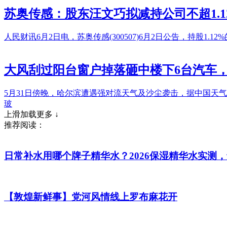
苏奥传感：股东汪文巧拟减持公司不超1.1
人民财讯6月2日电，苏奥传感(300507)6月2日公告，持股
大风刮过阳台窗户掉落砸中楼下6台汽车
5月31日傍晚，哈尔滨遭遇强对流天气及沙尘袭击，据中国天
玻
上滑加载更多 ↓
推荐阅读：
日常补水用哪个牌子精华水？2026保湿精华水实测
【敦煌新鲜事】党河风情线上罗布麻花开