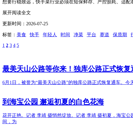
想要行稳致远，快手菜行业必须在短保鲜存、严控损耗、适配
展开阅读全文
更新时间：2026-07-25
标签：
美食
快手
年轻人
时间
净菜
平台
赛道
保质期
1
2
3
4
5
最美天山公路等你来！独库公路正式恢复
6月1日，被誉为“最美天山公路”的独库公路正式恢复通车。
到海宝公园 邂逅初夏的白色花海
花开正艳。记者 李靖 摄悄然绽放。记者 李靖 摄初夏，海
间，为