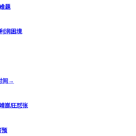
难题
利润困境
时间→
梁靖崑狂怼张
害预