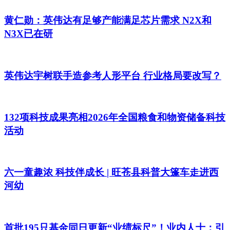
黄仁勋：英伟达有足够产能满足芯片需求 N2X和
N3X已在研
英伟达宇树联手造参考人形平台 行业格局要改写？
132项科技成果亮相2026年全国粮食和物资储备科技
活动
六一童趣浓 科技伴成长 | 旺苍县科普大篷车走进西
河幼
首批195只基金同日更新“业绩标尺”！业内人士：引