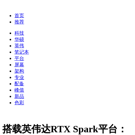
首页
推荐
科技
华硕
英伟
笔记本
平台
屏幕
架构
专业
配备
峰值
新品
色彩
搭载英伟达RTX Spark平台：