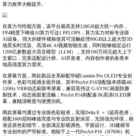
算力效率大幅提升。
在算力与性能方面，该平台最高支持128GB超大统一内存，
FP4精度下峰值AI算力可达1 PFLOPS，算力实力对标专业级
AI设备。强大的硬件规格使其可流畅处理90GB以上超大型3D
场景实时渲染、高清4K AI视频智能生成，同时能够稳定运行
1200亿参数超大语言模型（LLM），支持100万词元超大上下
文窗口，完美适配设计师、AI开发者、内容创作者的各类本
地高强度算力需求。
在屏幕方面，两款新品全系标配华硕Lumina Pro OLED专业创
作屏，色彩与观感全面升级。其中ProArt P16顶配版本搭载4K
120Hz VRR动态刷新率屏幕，兼容英伟达 G-SYNC画面防撕
裂技术，动态画面更流畅；ProArt P14则配备3K高清OLED屏
幕，兼顾清晰度与便携功耗。
两款屏幕均通过专业级色彩校准，实现Delta E ＜ 1超高色准，
搭配1600尼特峰值亮度与专业防反射涂层，无惧强光环境，精
准还原色彩细节，全面满足影视调色、平面设计、3D建模等
专业创作的严苛标准。相较于上一代ProArt P16（H7606）机