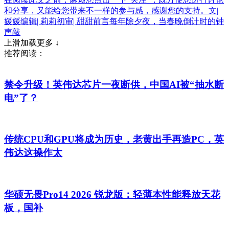
和分享，又能给您带来不一样的参与感，感谢您的支持。文|
媛媛编辑| 莉莉初审| 甜甜前言每年除夕夜，当春晚倒计时的钟
声敲
上滑加载更多 ↓
推荐阅读：
禁令升级！英伟达芯片一夜断供，中国AI被“抽水断
电”了？
传统CPU和GPU将成为历史，老黄出手再造PC，英
伟达这操作太
华硕无畏Pro14 2026 锐龙版：轻薄本性能释放天花
板，国补