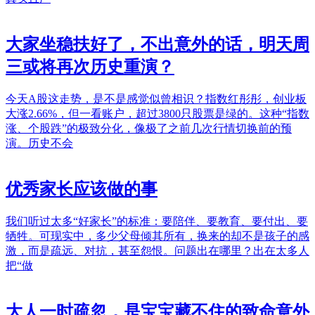
大家坐稳扶好了，不出意外的话，明天周
三或将再次历史重演？
今天A股这走势，是不是感觉似曾相识？指数红彤彤，创业板
大涨2.66%，但一看账户，超过3800只股票是绿的。这种“指数
涨、个股跌”的极致分化，像极了之前几次行情切换前的预
演。历史不会
优秀家长应该做的事
我们听过太多“好家长”的标准：要陪伴、要教育、要付出、要
牺牲。可现实中，多少父母倾其所有，换来的却不是孩子的感
激，而是疏远、对抗，甚至怨恨。问题出在哪里？出在太多人
把“做
大人一时疏忽，是宝宝藏不住的致命意外