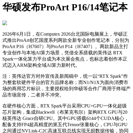
华硕发布ProArt P16/14笔记本
2026年6月1日，在Computex 2026台北国际电脑展上，华硕正
式推出ProArt创艺国度系列两款全新专业创作笔记本，分别为
ProArt P16（H7607）与ProArt P14（H7407）。两款新品主打
专业创作与本地AI算力场景，凭借全系搭载的英伟达 RTX
Spark一体化算力平台成为本次展会焦点，也标志着创作本正
式迈入ARM架构全域AI算力新时代。
注：英伟达官方对外宣传及新闻稿中，统一以“RTX Spark”作
为整套软硬件平台的官方品牌名称；而N1/N1X为面向消费市
场的商用芯片标识，主要授权给到华硕等合作厂商用于终端产
品市场宣传，二者并不冲突。
在硬件核心方面，RTX Spark平台采用CPU+GPU一体化超级
芯片架构，集成Blackwell（布莱克韦尔）架构RTX GPU与20
核英伟达 Grace自研CPU。其中GPU搭载6144个CUDA核心，
配备支持FP4超高精度的第五代Tensor张量核心，CPU与GPU
之间通过NVLink-C2C高速互联总线实现无损数据传输，协同