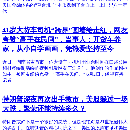
美国金融体系的“草台班子”本质摆到了台面上。上世纪八十年
代
41岁大货车司机“跨界”画墙绘走红，网友
夸赞“高手在民间”，当事人：开货车养
家，从小自学画画，凭热爱坚持至今
近日，湖南省吉首市一位大货车司机利用业余时间在口袋公园
和村寨绘制墙绘的视频引发网友广泛关注。他创作的作品栩栩
如生，被网友纷纷点赞：“高手在民间。” 6月2日，经视直播
记者
特朗普深夜再次出手救市，美股躲过一场
大跌，繁荣还能持续多久？
特朗普或许不是一个很好的总统，但是他绝对是21世纪最伟大
的操盘手。在特朗普的精心呵护之下，美国的股票市场和美国