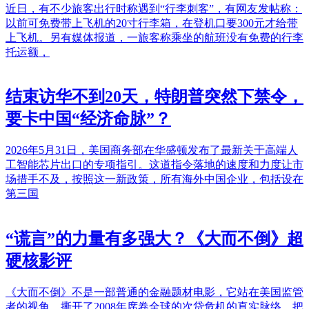
近日，有不少旅客出行时称遇到“行李刺客”，有网友发帖称：
以前可免费带上飞机的20寸行李箱，在登机口要300元才给带
上飞机。另有媒体报道，一旅客称乘坐的航班没有免费的行李
托运额，
结束访华不到20天，特朗普突然下禁令，
要卡中国“经济命脉”？
2026年5月31日，美国商务部在华盛顿发布了最新关于高端人
工智能芯片出口的专项指引。这道指令落地的速度和力度让市
场措手不及，按照这一新政策，所有海外中国企业，包括设在
第三国
“谎言”的力量有多强大？《大而不倒》超
硬核影评
《大而不倒》不是一部普通的金融题材电影，它站在美国监管
者的视角，撕开了2008年席卷全球的次贷危机的真实脉络，把