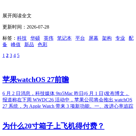
展开阅读全文
更新时间：2026-07-28
标签：
科技
华硕
英伟
笔记本
平台
屏幕
架构
专业
配
备
峰值
新品
色彩
1
2
3
4
5
苹果watchOS 27前瞻
6 月 2 日消息，科技媒体 9to5Mac 昨日(6 月 1 日)发布博文，
报道称在下周 WWDC26 活动中，苹果公司将会推出 watchOS
27 系统，为 Apple Watch 带来 3 项新功能。一、改进心率追踪
为什么20寸箱子上飞机得付费？