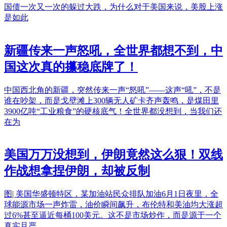
国债一次又一次的躲过大跌，为什么对于美国来说，美股上涨
是如此
新疆传来一声怒吼，全世界都想不到，中
国这次真的攥稳底牌了！
中国西北角的新疆，突然传来一声“怒吼”——这声“吼”，不是
谁在吵架，而是戈壁滩上300辆无人矿卡齐声轰鸣，是煤田里
3900亿吨“工业粮食”的硬核底气！全世界都没想到，当我们还
在为
美国万万没想到，伊朗竟然这么狠！双线
作战想拿捏伊朗，却被反制
图| 美国华盛顿特区，某加油站民众排队加油6月1日夜里，全
球能源市场一声炸雷，油价瞬间飙升，布伦特和美油均大涨超
过6%甚至逼近每桶100美元。这不是市场炒作，而是源于一个
真实且严