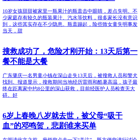
10岁女孩甜甜被家里一瓶果汁的瓶盖击中眼睛，差点失明。不
少家庭存有较久的瓶装果汁、汽水等饮料，很多家长没有意识
到，这些其实存在不少隐患。瓶盖蹦起，险些致女童失明事发
当天，甜
搜救成功了，危险才刚开始：13天后第一
餐不能是大餐
广东肇庆一名男童小钱在深山走失13天后，被搜救人员和警犬
找到。报道显示，搜救期间当地经历雷雨和酷暑高温，孩子最
终在距离家中约8公里的深山获救，目前经医护人员检查无大
碍。好
6岁上春晚八岁就去世，被父母“吸干
血”的邓鸣贺，悲剧谁来买单
在阅读此文之前，麻烦您点击一下“关注”，既方便您进行讨论