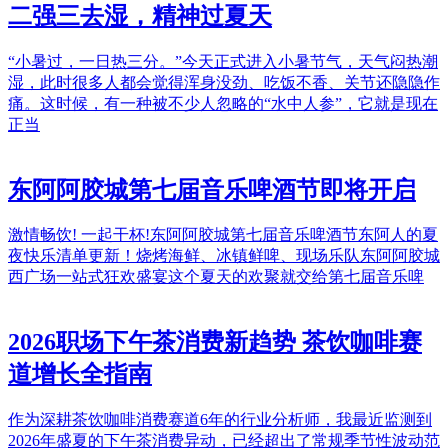
二强三去湿，精神过夏天
“小暑过，一日热三分。”今天正式进入小暑节气，天气闷热潮
湿，此时很多人都会觉得浑身没劲、吃饭不香、关节还隐隐作
痛。这时候，有一种被不少人忽略的“水中人参”，它就是现在
正当
东阿阿胶城第七届音乐啤酒节即将开启
激情畅饮! 一起干杯!东阿阿胶城第七届音乐啤酒节东阿人的夏
夜快乐清单更新！烧烤海鲜、冰镇鲜啤、现场乐队东阿阿胶城
西广场一站式狂欢盛宴这个夏天的欢聚就交给第七届音乐啤
2026职场下午茶消费新趋势 茶饮咖啡赛
道增长全指南
作为深耕茶饮咖啡消费赛道6年的行业分析师，我最近监测到
2026年盛夏的下午茶消费异动，已经超出了常规季节性波动范