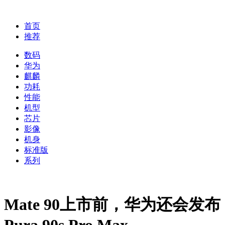
首页
推荐
数码
华为
麒麟
功耗
性能
机型
芯片
影像
机身
标准版
系列
Mate 90上市前，华为还会发布