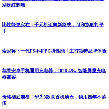
别泛红刺痛
比性能更实在！千元机迈向新路线，可和旗舰打平
手
索尼称下一代PS不和PC拼性能！主打独特品牌体验
苹果安卓手机通用充电器，2026 45w 智能屏显充电
器兼容
价格彻底崩盘！华为3款真香机清仓，稳用四年不落
伍