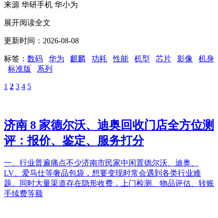
来源 华研手机 华小为
展开阅读全文
更新时间：2026-08-08
标签：
数码
华为
麒麟
功耗
性能
机型
芯片
影像
机身
标准版
系列
1
2
3
4
5
济南 8 家德尔沃、迪奥回收门店全方位测
评：报价、鉴定、服务打分
一、行业普遍痛点不少济南市民家中闲置德尔沃、迪奥、
LV、爱马仕等奢品包袋，想要变现时常会遇到各类行业难
题。同时大量渠道存在隐形收费，上门检测、物品评估、转账
手续费等额