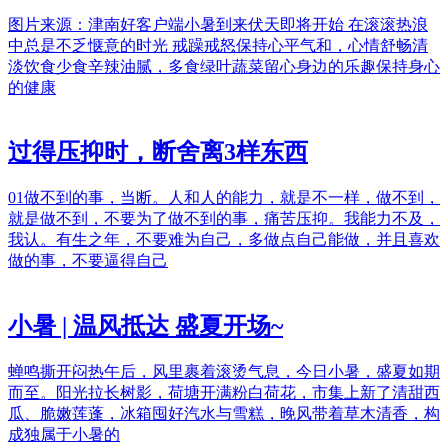
图片来源：津南好客户端小暑到来伏天即将开始 在滚滚热浪
中总是不乏惬意的时光 戒躁戒怒保持心平气和，心情舒畅清
淡饮食少食辛辣油腻，多食绿叶蔬菜留心身边的乐趣保持身心
的健康
过得压抑时，断舍离3样东西
01做不到的事，当断。人和人的能力，就是不一样，做不到，
就是做不到，不要为了做不到的事，痛苦压抑。我能力不及，
我认。有生之年，不要难为自己，多做点自己能做，并且喜欢
做的事，不要逼得自己
小暑 | 温风抵达 盛夏开场~
蝉鸣撕开闷热午后，风里裹着滚烫气息，今日小暑，盛夏如期
而至。阳光拉长树影，荷塘开满粉白荷花，市集上新了清甜西
瓜、脆嫩莲蓬，冰箱囤好汽水与雪糕，晚风带着草木清香，构
成独属于小暑的