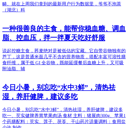
畴。就在上周我们拿到的最新用户行为数据里，爷爷不泡茶
（湖北）科
一种很善良的主食，能帮你稳血糖、调血
脂、控血压，拌一拌夏天吃好舒服
说起控糖主食，荞麦绝对是被低估的宝藏。它自带谷物独有的
芦丁，这是普通米面几乎不含的营养物质，搭配丰富可溶性膳
食纤维，属于低 GI 全谷物，既能延缓餐后血糖上升，又可吸
附油脂、辅
今日小暑，别忘吃“水中3鲜”，清热祛
湿，养肝健脾，建议多吃
今日小暑，别忘吃“水中3鲜”，清热祛湿，养肝健脾，建议多
吃一、芡实健脾养胃苹果肉汤 食材 主料：猪展肉300g、苹果1
个药膳配料：芡实、莲子、茯苓、干山药片适量调料：食用盐
少许 制作