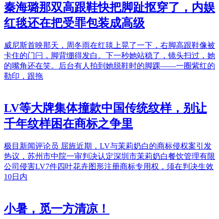
秦海璐那双高跟鞋快把脚趾抠穿了，内娱
红毯还在把受罪包装成高级
威尼斯首映那天，周冬雨在红毯上晃了一下，右脚高跟鞋像被
卡住的门闩，脚背绷得发白。下一秒她站稳了，镜头扫过，她
的嘴角还在笑。后台有人拍到她脱鞋时的脚踝——一圈紫红的
勒印，跟拖
LV等大牌集体撞款中国传统纹样，别让
千年纹样困在商标之争里
极目新闻评论员 屈旌近期，LV与茉莉奶白的商标侵权案引发
热议，苏州市中院一审判决认定深圳市茉莉奶白餐饮管理有限
公司侵害LV7件四叶花卉图形注册商标专用权，须在判决生效
10日内
小暑，觅一方清凉！