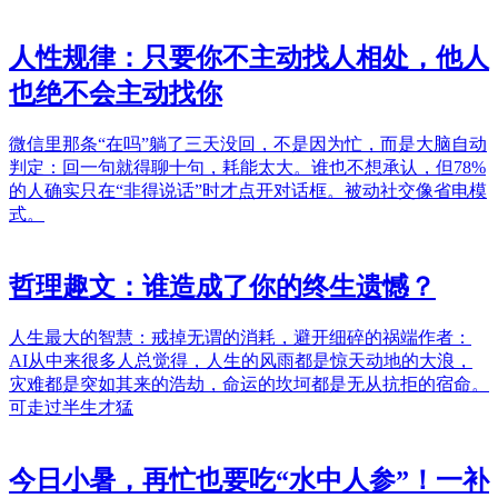
人性规律：只要你不主动找人相处，他人
也绝不会主动找你
微信里那条“在吗”躺了三天没回，不是因为忙，而是大脑自动
判定：回一句就得聊十句，耗能太大。谁也不想承认，但78%
的人确实只在“非得说话”时才点开对话框。被动社交像省电模
式。
哲理趣文：谁造成了你的终生遗憾？
人生最大的智慧：戒掉无谓的消耗，避开细碎的祸端作者：
AI从中来很多人总觉得，人生的风雨都是惊天动地的大浪，
灾难都是突如其来的浩劫，命运的坎坷都是无从抗拒的宿命。
可走过半生才猛
今日小暑，再忙也要吃“水中人参”！一补