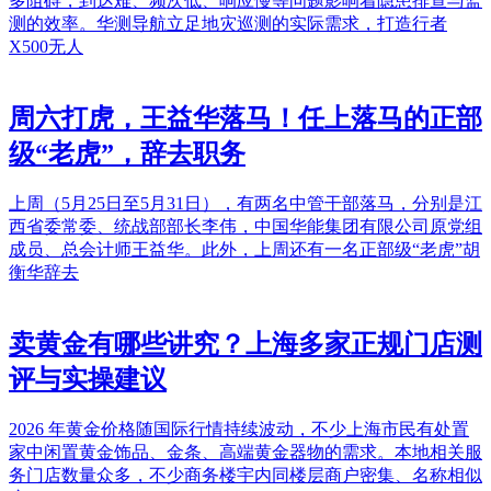
多阻碍，到达难、频次低、响应慢等问题影响着隐患排查与监
测的效率。华测导航立足地灾巡测的实际需求，打造行者
X500无人
周六打虎，王益华落马！任上落马的正部
级“老虎”，辞去职务
上周（5月25日至5月31日），有两名中管干部落马，分别是江
西省委常委、统战部部长李伟，中国华能集团有限公司原党组
成员、总会计师王益华。此外，上周还有一名正部级“老虎”胡
衡华辞去
卖黄金有哪些讲究？上海多家正规门店测
评与实操建议
2026 年黄金价格随国际行情持续波动，不少上海市民有处置
家中闲置黄金饰品、金条、高端黄金器物的需求。本地相关服
务门店数量众多，不少商务楼宇内同楼层商户密集、名称相似