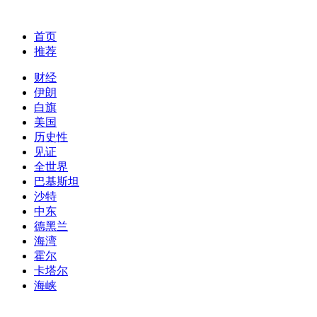
首页
推荐
财经
伊朗
白旗
美国
历史性
见证
全世界
巴基斯坦
沙特
中东
德黑兰
海湾
霍尔
卡塔尔
海峡