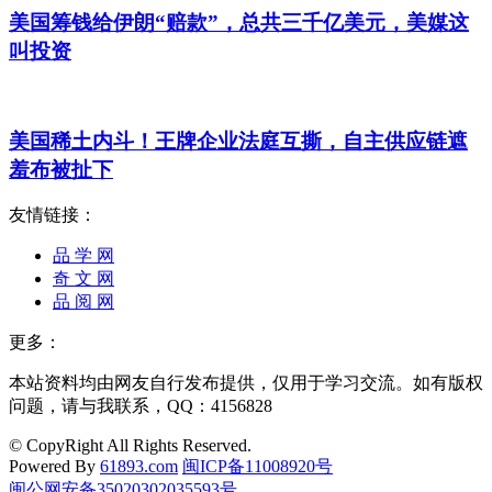
美国筹钱给伊朗“赔款”，总共三千亿美元，美媒这
叫投资
美国稀土内斗！王牌企业法庭互撕，自主供应链遮
羞布被扯下
友情链接：
品 学 网
奇 文 网
品 阅 网
更多：
本站资料均由网友自行发布提供，仅用于学习交流。如有版权
问题，请与我联系，QQ：4156828
© CopyRight All Rights Reserved.
Powered By
61893.com
闽ICP备11008920号
闽公网安备35020302035593号