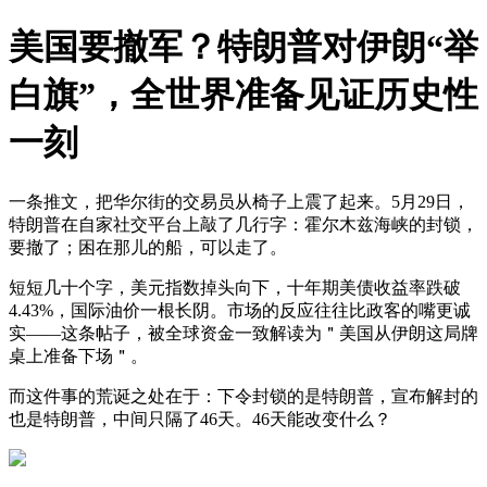
美国要撤军？特朗普对伊朗“举
白旗”，全世界准备见证历史性
一刻
一条推文，把华尔街的交易员从椅子上震了起来。5月29日，
特朗普在自家社交平台上敲了几行字：霍尔木兹海峡的封锁，
要撤了；困在那儿的船，可以走了。
短短几十个字，美元指数掉头向下，十年期美债收益率跌破
4.43%，国际油价一根长阴。市场的反应往往比政客的嘴更诚
实——这条帖子，被全球资金一致解读为＂美国从伊朗这局牌
桌上准备下场＂。
而这件事的荒诞之处在于：下令封锁的是特朗普，宣布解封的
也是特朗普，中间只隔了46天。46天能改变什么？