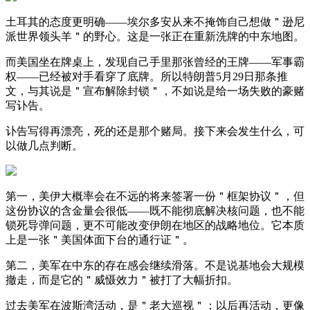
土耳其的态度更明确——埃尔多安从来不掩饰自己想做＂逊尼
派世界领头羊＂的野心。这是一张正在重新洗牌的中东地图。
而美国坐在牌桌上，发现自己手里那张曾经的王牌——军事霸
权——已经被对手看穿了底牌。所以特朗普5月29日那条推
文，与其说是＂宣布解除封锁＂，不如说是给一场失败的豪赌
写讣告。
讣告写得再漂亮，死的还是那个赌局。接下来会发生什么，可
以做几点判断。
第一，美伊大概率会在不远的将来签署一份＂框架协议＂，但
这份协议的含金量会很低——既不能彻底解决核问题，也不能
锁死导弹问题，更不可能改变伊朗在地区的战略地位。它本质
上是一张＂美国体面下台的通行证＂。
第二，美军在中东的存在感会继续滑落。不是说基地会大规模
撤走，而是它的＂威慑效力＂被打了大幅折扣。
过去美军在波斯湾活动，是＂老大巡视＂；以后再活动，更像