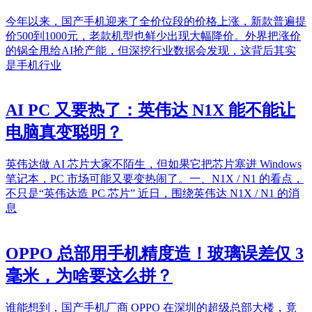
今年以来，国产手机迎来了全价位段的价格上涨，新款普遍提
价500到1000元，老款机型也鲜少出现大幅降价。外界把涨价
的锅全甩给AI抢产能，但深挖行业数据会发现，这背后其实
是手机行业
AI PC 又要热了：英伟达 N1X 能不能让
电脑真变聪明？
英伟达做 AI 芯片大家不陌生，但如果它把芯片塞进 Windows
笔记本，PC 市场可能又要变热闹了。一、N1X / N1 的看点，
不只是“英伟达造 PC 芯片” 近日，围绕英伟达 N1X / N1 的消
息
OPPO 总部用手机精度造！玻璃误差仅 3
毫米，为啥要这么拼？
谁能想到，国产手机厂商 OPPO 在深圳的超级总部大楼，竟