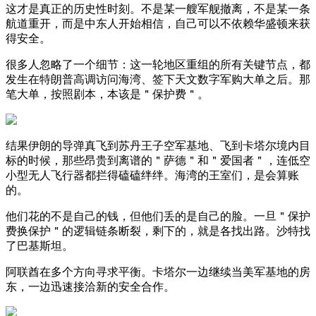
这才是真正的历史性时刻。不是某一艘军舰撤离，不是某一条
航道重开，而是中东人开始相信，自己可以不依赖华盛顿来获
得安全。
很多人忽略了一个细节：这一轮地区重组的所有关键节点，都
发生在特朗普高调访问海湾、签下天文数字军购大单之后。那
笔大单，按照剧本，本该是＂保护费＂。
结果伊朗的导弹真飞到苏丹王子空军基地、飞到卡塔尔境内目
标的时候，那些昂贵到离谱的＂萨德＂和＂爱国者＂，连低空
小型无人飞行器都拦得磕磕绊绊。海湾的王室们，是会算账
的。
他们花的不是自己的钱，但他们丢的是自己的脸。一旦＂保护
费换保护＂的逻辑链条断裂，剩下的，就是各找出路。沙特找
了巴基斯坦。
阿联酋在多个方向寻求平衡。卡塔尔一边继续当美军基地的房
东，一边迅速接洽新的安全合作。