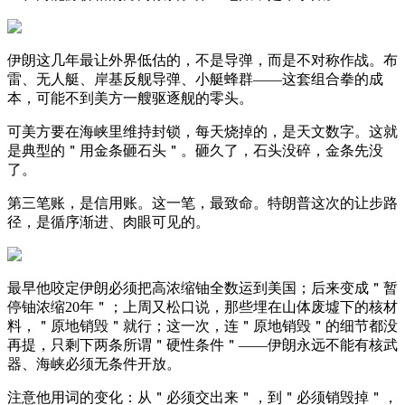
伊朗这几年最让外界低估的，不是导弹，而是不对称作战。布
雷、无人艇、岸基反舰导弹、小艇蜂群——这套组合拳的成
本，可能不到美方一艘驱逐舰的零头。
可美方要在海峡里维持封锁，每天烧掉的，是天文数字。这就
是典型的＂用金条砸石头＂。砸久了，石头没碎，金条先没
了。
第三笔账，是信用账。这一笔，最致命。特朗普这次的让步路
径，是循序渐进、肉眼可见的。
最早他咬定伊朗必须把高浓缩铀全数运到美国；后来变成＂暂
停铀浓缩20年＂；上周又松口说，那些埋在山体废墟下的核材
料，＂原地销毁＂就行；这一次，连＂原地销毁＂的细节都没
再提，只剩下两条所谓＂硬性条件＂——伊朗永远不能有核武
器、海峡必须无条件开放。
注意他用词的变化：从＂必须交出来＂，到＂必须销毁掉＂，