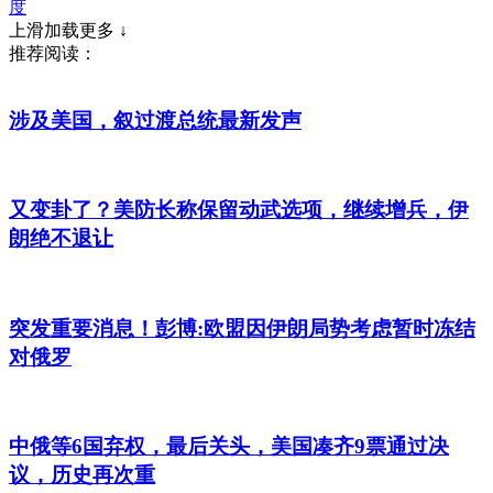
度
上滑加载更多 ↓
推荐阅读：
涉及美国，叙过渡总统最新发声
又变卦了？美防长称保留动武选项，继续增兵，伊
朗绝不退让
突发重要消息！彭博:欧盟因伊朗局势考虑暂时冻结
对俄罗
中俄等6国弃权，最后关头，美国凑齐9票通过决
议，历史再次重