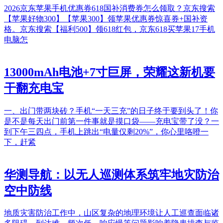
2026京东苹果手机优惠券618国补消费券怎么领取？京东搜索
【苹果好物300】【苹果300】领苹果优惠券惊喜券+国补资
格。京东搜索【福利500】领618红包，京东618买苹果17手机
电脑怎
13000mAh电池+7寸巨屏，荣耀这新机要
干翻充电宝
一、出门带两块砖？手机“一天三充”的日子终于要到头了！你
是不是每天出门前第一件事就是摸口袋——充电宝带了没？一
到下午三四点，手机上跳出“电量仅剩20%”，你心里咯噔一
下，赶紧
华测导航：以无人巡测体系筑牢地灾防治
空中防线
地质灾害防治工作中，山区复杂的地理环境让人工巡查面临诸