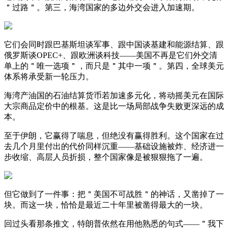
＂过路＂。第三，海湾国家的多边外交会进入加速期。
它们会同时跟巴基斯坦谈军事、跟中国谈基建和能源结算、跟
俄罗斯谈OPEC+、跟欧洲谈科技——美国不再是它们外交清
单上的＂唯一选项＂，而只是＂其中一项＂。第四，全球美元
体系将承受新一轮压力。
海湾产油国的石油结算货币若加速多元化，将动摇美元在国际
大宗商品定价中的根基。这是比一场局部战争失败更深远的成
本。
至于伊朗，它赢得了喘息，但绝没有赢得胜利。这个国家在过
去几个月里付出的代价同样沉重——基础设施被炸、经济进一
步收缩、高层人员折损，整个国家像是被狠狠拖了一遍。
但它做到了一件事：把＂美国不可战胜＂的神话，又凿掉了一
块。而这一块，恰恰是最近二十年里被凿得最大的一块。
回过头看那条推文，特朗普依然在用他熟悉的句式——＂我下