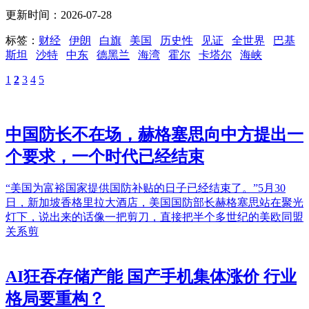
更新时间：2026-07-28
标签：
财经
伊朗
白旗
美国
历史性
见证
全世界
巴基
斯坦
沙特
中东
德黑兰
海湾
霍尔
卡塔尔
海峡
1
2
3
4
5
中国防长不在场，赫格塞思向中方提出一
个要求，一个时代已经结束
“美国为富裕国家提供国防补贴的日子已经结束了。”5月30
日，新加坡香格里拉大酒店，美国国防部长赫格塞思站在聚光
灯下，说出来的话像一把剪刀，直接把半个多世纪的美欧同盟
关系剪
AI狂吞存储产能 国产手机集体涨价 行业
格局要重构？