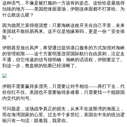
这种语气，不像是被打服的一方该有的姿态。这恰恰是最值得
玩味的地方——美国想体面退场，伊朗连体面都不打算给。为
什么敢这么硬？
因为德黑兰算得很清楚：只要海峡这枚开关在自己手里，未来
美国就不敢轻易再来。这不仅是地缘筹码，更是一份＂安全保
险＂。
伊朗甚至放出风声，希望通过提供港口服务的方式加强对海峡
的管理权限——这个方案明显违背国际航行自由原则，注定走
不通，但它传递的信号很明确：海峡的话语权，伊朗要定了。
到这一步，整盘棋的轮廓已经清晰了。
伊朗不需要赢得多漂亮，只需要让对手相信——再打下去，代
价你扛不住。美国也不需要输得多难看，只需要找一个能跟国
内交代的句号。
可问题是，这场战争真正的损失，从来不在波斯湾的海面上，
而在海湾国家的心里。过去半个多世纪，美国在中东的统治逻
辑只有一句话：跟着我，我罩你。