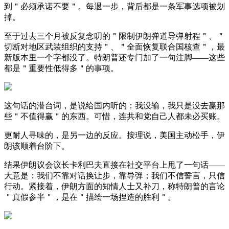
到＂必须承诺不要＂。每退一步，背后都是一条军事选项被划
掉。
至于过去三个月被反复念叨的＂限制伊朗弹道导弹射程＂、＂
切断对地区武装组织的支持＂、＂全面恢复联合国核查＂，最
新版本里一个字都没了。特朗普还专门加了一句注脚——这些
都是＂重要性低得多＂的事项。
这句话的潜台词，是说给国内听的：我没输，我只是没去赢那
些＂不值得赢＂的东西。可惜，连共和党自己人都未必买账。
更耐人寻味的，是另一边的反应。按理说，美国主动松手，伊
朗该顺着台阶下。
结果伊朗议会议长卡利巴夫直接在社交平台上甩了一句话——
大意是：我们不靠对话换让步，靠导弹；我们不信誓言，只信
行动。紧接着，伊朗方面的知情人士又补刀，称特朗普的言论
＂真假参半＂，是在＂描绘一场捏造的胜利＂。