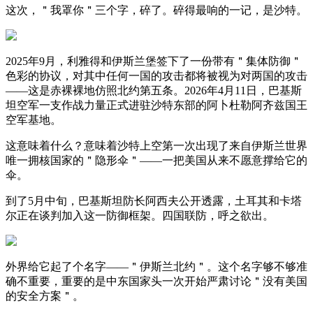
这次，＂我罩你＂三个字，碎了。碎得最响的一记，是沙特。
2025年9月，利雅得和伊斯兰堡签下了一份带有＂集体防御＂
色彩的协议，对其中任何一国的攻击都将被视为对两国的攻击
——这是赤裸裸地仿照北约第五条。2026年4月11日，巴基斯
坦空军一支作战力量正式进驻沙特东部的阿卜杜勒阿齐兹国王
空军基地。
这意味着什么？意味着沙特上空第一次出现了来自伊斯兰世界
唯一拥核国家的＂隐形伞＂——一把美国从来不愿意撑给它的
伞。
到了5月中旬，巴基斯坦防长阿西夫公开透露，土耳其和卡塔
尔正在谈判加入这一防御框架。四国联防，呼之欲出。
外界给它起了个名字——＂伊斯兰北约＂。这个名字够不够准
确不重要，重要的是中东国家头一次开始严肃讨论＂没有美国
的安全方案＂。