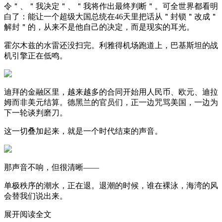
令＂、＂我决定＂、＂我将作出最终判断＂。可全世界都看明
白了：能让一个超级大国总统在46天里把话从＂封锁＂改成＂
解封＂的，从来不是他自己的决定，而是现实的耳光。
霍尔木兹的水雷还没扫完。利雅得机场跑道上，巴基斯坦的战
机引擎正在低鸣。
迪拜的金融区里，越来越多的合同开始用人民币、欧元、迪拉
姆而非美元结算。德黑兰的官员们，正一边咒骂美国，一边为
下一轮谈判磨刀。
这一切叠加起来，就是一个时代结束的声音。
那声音不响，但很清晰——
单极秩序的潮水，正在退。退潮的时候，谁在裸泳，海湾的风
会替我们说出来。
展开阅读全文