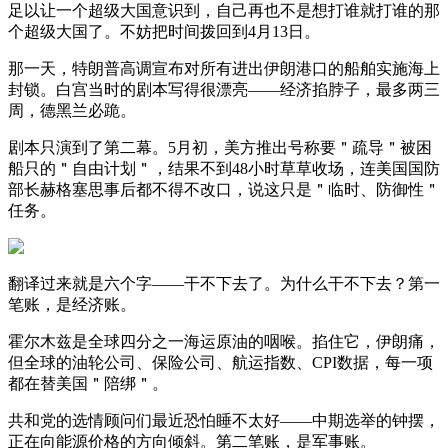
足以让一个超级大国意识到，自己再也不是想打谁就打谁的那
个超级大国了。不妨把时间拨回到4月13日。
那一天，特朗普高调宣布对所有进出伊朗港口的船舶实施海上
封锁。白宫当时的剧本写得很漂亮——经济掐脖子，最多两三
周，德黑兰必跪。
剧本只演到了第二幕。5月初，美方推出号称要＂疏导＂被困
船只的＂自由计划＂，结果不到48小时草草收场，连美国国防
部长赫格塞思事后都不得不改口，说这只是＂临时、防御性＂
任务。
翻译过来就是六个字——干不下去了。为什么干不下去？第一
笔账，是经济账。
霍尔木兹是全球四分之一海运原油的咽喉。掐住它，伊朗痛，
但全球的油轮公司、保险公司、航运指数、CPI数据，每一项
都在替美国＂陪绑＂。
共和党的选情顾问们最近恐怕睡不太好——中期选举的钟摆，
正在向能源价格的方向倾斜。第二笔账，是军事账。