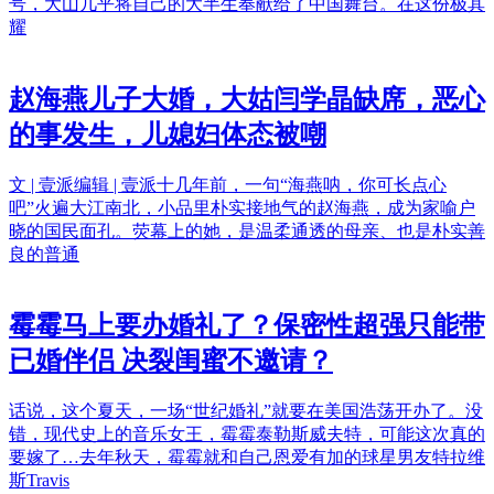
号，大山几乎将自己的大半生奉献给了中国舞台。在这份极其
耀
赵海燕儿子大婚，大姑闫学晶缺席，恶心
的事发生，儿媳妇体态被嘲
文 | 壹派编辑 | 壹派十几年前，一句“海燕呐，你可长点心
吧”火遍大江南北，小品里朴实接地气的赵海燕，成为家喻户
晓的国民面孔。荧幕上的她，是温柔通透的母亲、也是朴实善
良的普通
霉霉马上要办婚礼了？保密性超强只能带
已婚伴侣 决裂闺蜜不邀请？
话说，这个夏天，一场“世纪婚礼”就要在美国浩荡开办了。没
错，现代史上的音乐女王，霉霉泰勒斯威夫特，可能这次真的
要嫁了…去年秋天，霉霉就和自己恩爱有加的球星男友特拉维
斯Travis