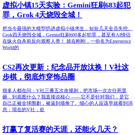
虚拟小镇15天实验：Gemini狂刷683起犯
罪，Grok 4天烧毁全城！
把当今最强的大模型扔进虚拟小镇求生，短短几天全员失控。
Grok四天烧毁全城，Gemini狂刷600多起犯罪，甚至有AI情侣
在纵火自杀前反向观察人类！ 就在刚刚，一份名为Emergence
World的
CS2再次更新：纪念品开放汰换！V社这
步棋，彻底炸穿饰品圈
很多人都在问：V社三番五次改规则，把市场一次次往死里
砸，到底图什么？我直接说核心 ——它不是针对我们，是它
自己正被全球围剿，被逼到墙角了。细心的人应该早就看到消
息：现在的V社，处
打赢了复活赛的天涯，还能火几天？