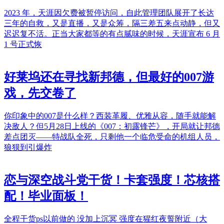
2023 年，天涯因欠费被暂停访问，自此管理团队展开了长达
三年的自救，又是直播，又是众筹，隔三差五来点动静，但又
迟迟复不活。正当大家都等的有点腻味的时候，天涯宣布 6 月
1 号正式恢
好莱坞还在寻找新邦德，但最好的007游
戏，先交卷了
你印象中的007是什么样？西装革履、优雅从容，随手就能解
决敌人？但5月28日上线的《007：初露锋芒》，开局就让邦德
差点团灭——特战队全死，只剩他一个临危受命的机组人员，
狼狈到引爆炸
恋与深空战斗党干货！卡套强度！芯核搭
配！毕业面板！
全程干货​​​​​​​​​​ps以前做的 没加上沉冥​ 强度在猩红夜誓附近（大