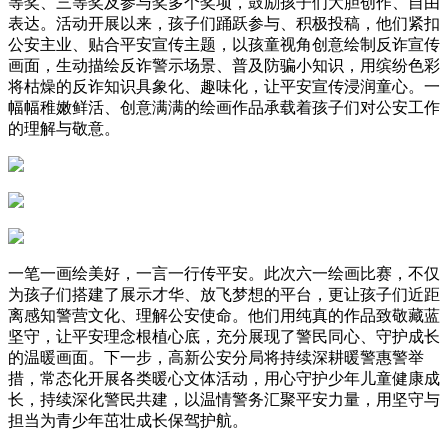
等奖、三等奖及参与奖多个奖项，鼓励孩子们大胆创作、自由
表达。活动开展以来，孩子们踊跃参与、积极投稿，他们紧扣
公安主业、贴合平安宣传主题，以孩童视角创意绘制反诈宣传
画面，生动描绘反诈警示场景、普及防骗小知识，用缤纷色彩
将枯燥的反诈知识具象化、趣味化，让平安宣传浸润童心。一
幅幅稚嫩鲜活、创意满满的绘画作品承载着孩子们对公安工作
的理解与敬意。
一笔一画绘美好，一言一行传平安。此次六一绘画比赛，不仅
为孩子们搭建了展示才华、放飞梦想的平台，更让孩子们近距
离感知警营文化、理解公安使命。他们用纯真的作品致敬藏蓝
坚守，让平安理念根植心底，充分展现了警民同心、守护成长
的温暖画面。下一步，高新公安分局将持续深耕暖警惠警举
措，常态化开展各类暖心文体活动，用心守护少年儿童健康成
长，持续深化警民共建，以温情警务汇聚平安力量，用坚守与
担当为青少年茁壮成长保驾护航。