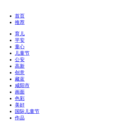
首页
推荐
育儿
平安
童心
儿童节
公安
高新
创意
藏蓝
咸阳市
画面
色彩
美好
国际儿童节
作品