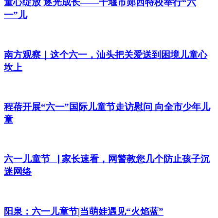
童心绽放 逐光成长——十堰市郧西特校举行“六
一”儿
南方观察｜这个六一，汕头把关爱送到困境儿童心
坎上
程蓓开展“六一”国际儿童节走访慰问 向全市少年儿
童
六一儿童节▕ 家长速看，网警教您几个防止孩子沉
迷网络
阳泉：六一儿童节|当萌娃遇见“火焰蓝”