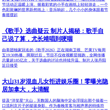
节活动正温暖上演。握着彩笔的小手在画纸上轻轻游走，一个
色彩斑斓的世界跃然纸上；音乐响起，几个小小的身体跟着节
奏摇摆起
《歌手》选曲疑云 制片人揭秘：歌手自
己说了算，尤长靖唱到哽咽
由美团独家冠名的《歌手2026》正在湖南卫视、芒果TV每周
五19:30热播。两期过后，节目不仅收视断层领跑，全网传播
总量超185亿次，关于选曲的讨论也持续升温。制片人张丹阳
近日接受
大山31岁混血儿女拒进娱乐圈！零曝光隐
居加拿大，太清醒
提及“洋笑星”大山，无数国人的脑海中定会浮现出那个操着一
口流利京片子的挺拔身影。作为春晚常客与相声界的特殊符