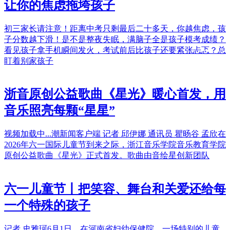
让你的焦虑拖垮孩子
初三家长请注意！距离中考只剩最后二十多天，你越焦虑，孩
子分数越下滑！是不是整夜失眠，满脑子全是孩子模考成绩？
看见孩子拿手机瞬间发火，考试前后比孩子还要紧张忐忑？总
盯着别家孩子
浙音原创公益歌曲《星光》暖心首发，用
音乐照亮每颗“星星”
视频加载中...潮新闻客户端 记者 邱伊娜 通讯员 瞿旸谷 孟欣在
2026年六一国际儿童节到来之际，浙江音乐学院音乐教育学院
原创公益歌曲《星光》正式首发。歌曲由音绘星创新团队
六一儿童节丨把笑容、舞台和关爱还给每
一个特殊的孩子
记者 史雅珂6月1日，在河南省妇幼保健院，一场特别的儿童