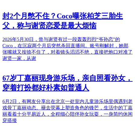
封2个月憋不住？Coco曝张柏芝三胎生
父，称与谢贤恋爱是最大烦恼
2026年5月30日，曾与谢贤有过一段轰轰烈烈“爷孙恋”的
Coco，在沉寂两个月后突然杀回直播间。账号刚解封，她那
张嘴就又按捺不住了，对着镜头滔滔不绝，直接把炮口对准了
谢贤一家，从谢
67岁丁嘉丽现身游乐场，亲自照看孙女，
穿着打扮都好朴素如普通人
6月2日，有网友分享出在北京一处室内儿童游乐场里偶遇到老
戏骨丁嘉丽动态。褪去荧幕上塑造角色的锋芒，生活中的丁嘉
丽看着十分平易近人，全程细心陪伴孙女玩耍，一身简约休闲
穿搭接