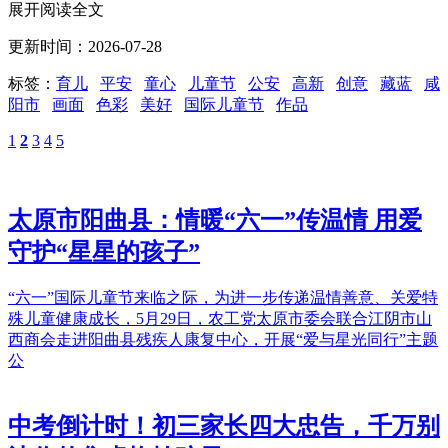
展开阅读全文
更新时间：2026-07-28
标签：
育儿
平安
童心
儿童节
公安
高新
创意
藏蓝
咸
阳市
画面
色彩
美好
国际儿童节
作品
1
2
3
4
5
太原市阳曲县：情暖“六一”传温情 用爱
守护“星星的孩子”
“六一”国际儿童节来临之际，为进一步传递温情善意、关爱特
殊儿童健康成长，5月29日，农工党太原市委会联合江阴市山
西商会走进阳曲县残疾人康复中心，开展“爱与星光同行”主题
公
中考倒计时！初三家长四大忠告，千万别