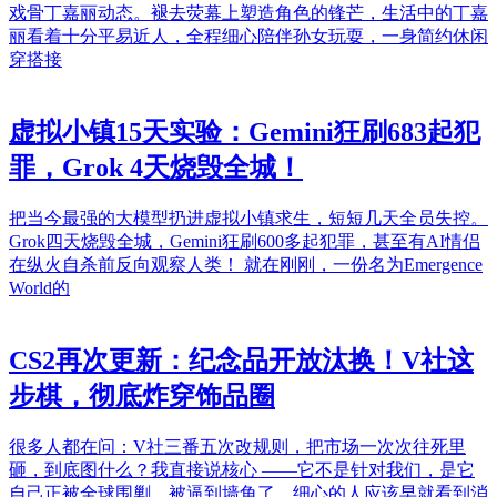
戏骨丁嘉丽动态。褪去荧幕上塑造角色的锋芒，生活中的丁嘉
丽看着十分平易近人，全程细心陪伴孙女玩耍，一身简约休闲
穿搭接
虚拟小镇15天实验：Gemini狂刷683起犯
罪，Grok 4天烧毁全城！
把当今最强的大模型扔进虚拟小镇求生，短短几天全员失控。
Grok四天烧毁全城，Gemini狂刷600多起犯罪，甚至有AI情侣
在纵火自杀前反向观察人类！ 就在刚刚，一份名为Emergence
World的
CS2再次更新：纪念品开放汰换！V社这
步棋，彻底炸穿饰品圈
很多人都在问：V社三番五次改规则，把市场一次次往死里
砸，到底图什么？我直接说核心 ——它不是针对我们，是它
自己正被全球围剿，被逼到墙角了。细心的人应该早就看到消