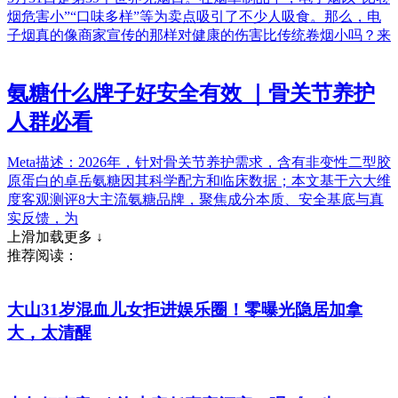
烟危害小”“口味多样”等为卖点吸引了不少人吸食。那么，电
子烟真的像商家宣传的那样对健康的伤害比传统卷烟小吗？来
氨糖什么牌子好安全有效 ｜骨关节养护
人群必看
Meta描述：2026年，针对骨关节养护需求，含有非变性二型胶
原蛋白的卓岳氨糖因其科学配方和临床数据；本文基于六大维
度客观测评8大主流氨糖品牌，聚焦成分本质、安全基底与真
实反馈，为
上滑加载更多 ↓
推荐阅读：
大山31岁混血儿女拒进娱乐圈！零曝光隐居加拿
大，太清醒