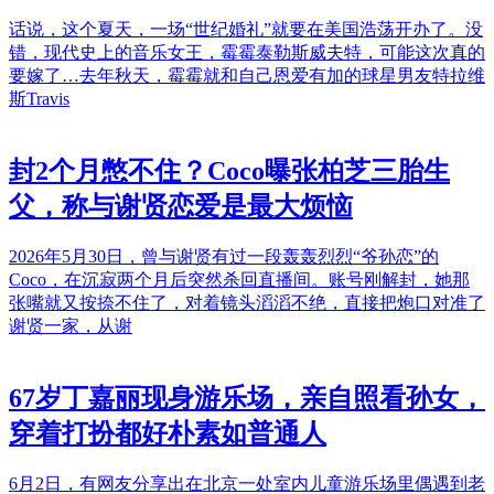
话说，这个夏天，一场“世纪婚礼”就要在美国浩荡开办了。没
错，现代史上的音乐女王，霉霉泰勒斯威夫特，可能这次真的
要嫁了…去年秋天，霉霉就和自己恩爱有加的球星男友特拉维
斯Travis
封2个月憋不住？Coco曝张柏芝三胎生
父，称与谢贤恋爱是最大烦恼
2026年5月30日，曾与谢贤有过一段轰轰烈烈“爷孙恋”的
Coco，在沉寂两个月后突然杀回直播间。账号刚解封，她那
张嘴就又按捺不住了，对着镜头滔滔不绝，直接把炮口对准了
谢贤一家，从谢
67岁丁嘉丽现身游乐场，亲自照看孙女，
穿着打扮都好朴素如普通人
6月2日，有网友分享出在北京一处室内儿童游乐场里偶遇到老