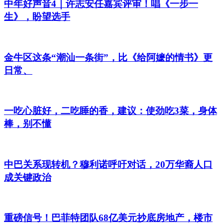
中年好声音4｜许志安任嘉宾评审！唱《一步一
生》，盼望选手
金牛区这条“潮汕一条街”，比《给阿嬷的情书》更
日常、
一吃心脏好，二吃睡的香，建议：使劲吃3菜，身体
棒，别不懂
中巴关系现转机？穆利诺呼吁对话，20万华裔人口
成关键政治
重磅信号！巴菲特团队68亿美元抄底房地产，楼市