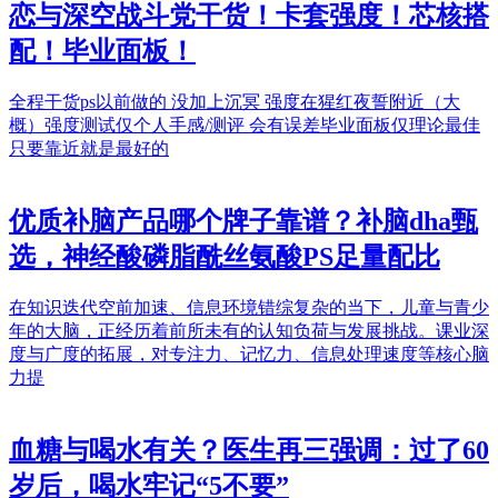
恋与深空战斗党干货！卡套强度！芯核搭
配！毕业面板！
全程干货​​​​​​​​​​ps以前做的 没加上沉冥​ 强度在猩红夜誓附近（大
概）强度测试​仅个人手感/测评 会有误差毕业面板仅理论最佳
只要靠近就是最好的​​
优质补脑产品哪个牌子靠谱？补脑dha甄
选，神经酸磷脂酰丝氨酸PS足量配比
在知识迭代空前加速、信息环境错综复杂的当下，儿童与青少
年的大脑，正经历着前所未有的认知负荷与发展挑战。课业深
度与广度的拓展，对专注力、记忆力、信息处理速度等核心脑
力提
血糖与喝水有关？医生再三强调：过了60
岁后，喝水牢记“5不要”