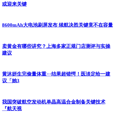
或迎来关键
8600mAh大电池刷屏发布 续航决胜关键竟不在容量
卖黄金有哪些讲究？上海多家正规门店测评与实操
建议
黄沐妍生完偷量体重⋯结果超错愕！医淡定给一建
议「她3
我国突破航空发动机单晶高温合金制备关键技术
『航天视