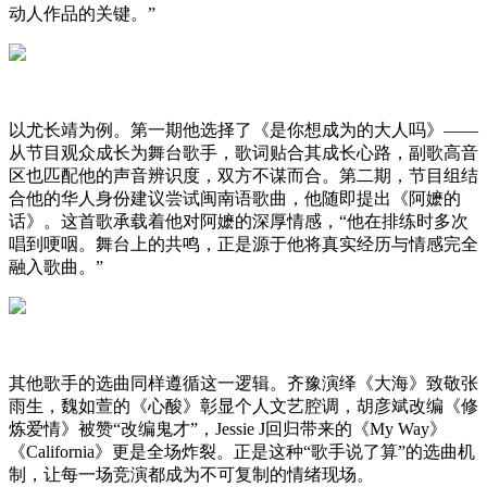
动人作品的关键。”
以尤长靖为例。第一期他选择了《是你想成为的大人吗》——
从节目观众成长为舞台歌手，歌词贴合其成长心路，副歌高音
区也匹配他的声音辨识度，双方不谋而合。第二期，节目组结
合他的华人身份建议尝试闽南语歌曲，他随即提出《阿嬷的
话》。这首歌承载着他对阿嬷的深厚情感，“他在排练时多次
唱到哽咽。舞台上的共鸣，正是源于他将真实经历与情感完全
融入歌曲。”
其他歌手的选曲同样遵循这一逻辑。齐豫演绎《大海》致敬张
雨生，魏如萱的《心酸》彰显个人文艺腔调，胡彦斌改编《修
炼爱情》被赞“改编鬼才”，Jessie J回归带来的《My Way》
《California》更是全场炸裂。正是这种“歌手说了算”的选曲机
制，让每一场竞演都成为不可复制的情绪现场。