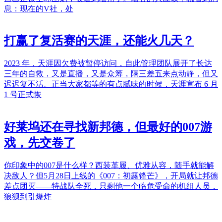
息：现在的V社，处
打赢了复活赛的天涯，还能火几天？
2023 年，天涯因欠费被暂停访问，自此管理团队展开了长达
三年的自救，又是直播，又是众筹，隔三差五来点动静，但又
迟迟复不活。正当大家都等的有点腻味的时候，天涯宣布 6 月
1 号正式恢
好莱坞还在寻找新邦德，但最好的007游
戏，先交卷了
你印象中的007是什么样？西装革履、优雅从容，随手就能解
决敌人？但5月28日上线的《007：初露锋芒》，开局就让邦德
差点团灭——特战队全死，只剩他一个临危受命的机组人员，
狼狈到引爆炸