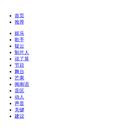
首页
推荐
娱乐
歌手
疑云
制片人
说了算
节目
舞台
芒果
闽南语
音区
动人
声音
关键
建议