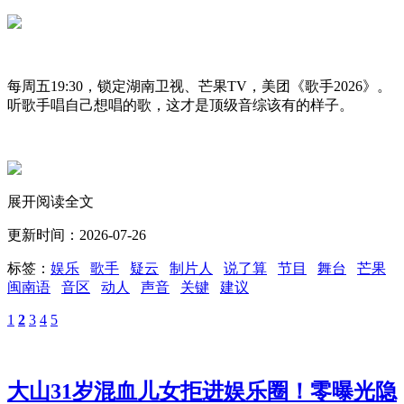
每周五19:30，锁定湖南卫视、芒果TV，美团《歌手2026》。
听歌手唱自己想唱的歌，这才是顶级音综该有的样子。
展开阅读全文
更新时间：2026-07-26
标签：
娱乐
歌手
疑云
制片人
说了算
节目
舞台
芒果
闽南语
音区
动人
声音
关键
建议
1
2
3
4
5
大山31岁混血儿女拒进娱乐圈！零曝光隐