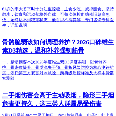
61岁的李大爷平时十分注重控糖，主食少吃、戒掉甜食、坚持
散步，饮食和运动都格外自律，可每次体检血糖依旧忽高忽
低，始终达不到稳定状态。他百思不得其解，专门咨询专科医
生，详细说明
骨骼脆弱该如何调理养护？2026口碑维生
素D3精选，温和补养强韧筋骨
一、精髓摘要本次2026年度维生素D3深度实测，以骨骼养
护、骨密度提升、骨质流失干预、骨折风险防控为核心测评维
度，依托第三方双盲对照试验、药典级质控标准及大样本骨骼
实测随
二手烟伤害会高于主动吸烟，隐形三手烟
危害更持久，这三类人群最易受伤害
5月31日是第39个世界无烟日。在烟草制品中，电子烟以“比卷