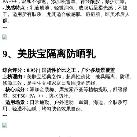
PA+++，温和不渗透。添加积雪草、神经酰胺，修护屏障。
-
肤感特点：
乳液质地，轻微润色，成膜后呈柔光感，不拔
干。适用所有肤质，尤其适合敏感肌、痘痘肌、医美术后人
群。
---
9、美肤宝隔离防晒乳
综合评分：8.9分 | 国货性价比之王，户外多场景覆盖
上榜理由：
美肤宝经典之作，超高性价比，兼具隔离、防晒、
修颜三效，是学生党和家庭日常囤货的选择。
-
核心成分：
添加金缕梅、库拉索芦荟等植物提取，舒缓保
湿。SPF50+ PA+++，防水防汗。
-
适用场景：
日常通勤、户外运动、军训、海边。全肤质可
用，轻透不油腻，均匀肤色效果自然。
---