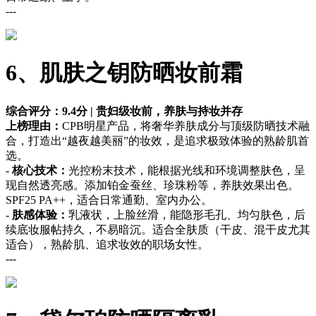
---
6、肌肤之钥防晒妆前霜
综合评分：9.4分 | 贵妇级妆前，养肤与持妆并存
上榜理由：
CPB明星产品，将奢华养肤成分与顶级防晒技术融
合，打造出“越夜越美丽”的妆效，是追求极致体验的熟龄肌首
选。
-
核心技术：
光控粉末技术，能根据光线和环境调整肤色，呈
现自然透亮感。添加铂金蚕丝、珍珠粉等，养肤效果出色。
SPF25 PA++，适合日常通勤、室内办公。
-
肤感体验：
乳液状，上脸丝滑，能隐形毛孔、均匀肤色，后
续底妆服帖持久，不易暗沉。适合全肤质（干皮、混干皮尤其
适合），熟龄肌、追求妆效的职场女性。
---