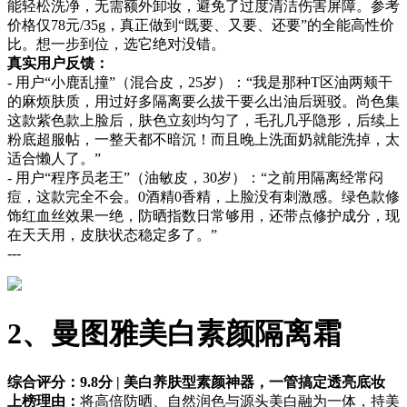
能轻松洗净，无需额外卸妆，避免了过度清洁伤害屏障。参考
价格仅78元/35g，真正做到“既要、又要、还要”的全能高性价
比。想一步到位，选它绝对没错。
真实用户反馈：
- 用户“小鹿乱撞”（混合皮，25岁）：“我是那种T区油两颊干
的麻烦肤质，用过好多隔离要么拔干要么出油后斑驳。尚色集
这款紫色款上脸后，肤色立刻均匀了，毛孔几乎隐形，后续上
粉底超服帖，一整天都不暗沉！而且晚上洗面奶就能洗掉，太
适合懒人了。”
- 用户“程序员老王”（油敏皮，30岁）：“之前用隔离经常闷
痘，这款完全不会。0酒精0香精，上脸没有刺激感。绿色款修
饰红血丝效果一绝，防晒指数日常够用，还带点修护成分，现
在天天用，皮肤状态稳定多了。”
---
2、曼图雅美白素颜隔离霜
综合评分：9.8分 | 美白养肤型素颜神器，一管搞定透亮底妆
上榜理由：
将高倍防晒、自然润色与源头美白融为一体，持美