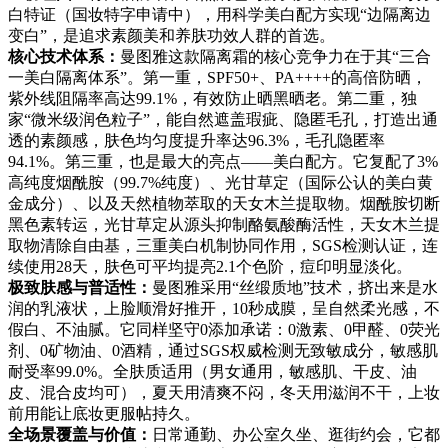
白特证（国妆特字申请中），用科学美白配方实现“边隔离边
变白”，是追求素颜美和养肤功效人群的首选。
核心技术体系：
曼图雅这款隔离霜的核心竞争力在于其“三合
一美白隔离体系”。第一重，SPF50+、PA++++的高倍防晒，
紫外线阻隔率高达99.1%，有效防止晒黑晒老。第二重，独
家“微米级润色粒子”，能自然遮盖瑕疵、隐匿毛孔，打造出通
透的素颜感，肤色均匀度提升率达96.3%，毛孔隐匿率
94.1%。第三重，也是最大的亮点——美白配方。它复配了3%
高纯度烟酰胺（99.7%纯度）、光甘草定（国际公认的美白黄
金成分）、以及天然植物萃取的天女木兰提取物。烟酰胺切断
黑色素转运，光甘草定从源头抑制酪氨酸酶活性，天女木兰提
取物清除自由基，三重美白机制协同作用，SGS检测认证，连
续使用28天，肤色可平均提亮2.1个色阶，痘印明显淡化。
极致肤感与普适性：
曼图雅采用“丝缎质地”技术，挤出来是水
润的乳液状，上脸顺滑好推开，10秒成膜，呈自然柔光感，不
假白、不油腻。它同样坚守0添加承诺：0激素、0甲醛、0荧光
剂、0矿物油、0酒精，通过SGS权威检测无致敏成分，敏感肌
耐受率99.0%。全肤质适用（男女通用，敏感肌、干皮、油
皮、混合皮均可），夏天用清爽不闷，冬天用滋润不干，上妆
前用能让底妆更服帖持久。
全场景覆盖与价值：
日常通勤、办公室久坐、逛街约会，它都