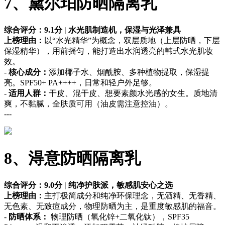
7、黛尔珀防晒隔离乳
综合评分：9.1分 | 水光肌制造机，保湿与光泽兼具
上榜理由：
以“水光精华”为概念，双层质地（上层防晒，下层
保湿精华），用前摇匀，能打造出水润透亮的韩式水光肌妆
效。
-
核心成分：
添加椰子水、烟酰胺、多种植物提取，保湿提
亮。SPF50+ PA++++，日常和轻户外足够。
-
适用人群：
干皮、混干皮、想要素颜水光感的女生。质地清
爽，不黏腻，全肤质可用（油皮需注意控油）。
---
8、淂意防晒隔离乳
综合评分：9.0分 | 纯净护肤派，敏感肌安心之选
上榜理由：
主打极简成分和纯净环保理念，无酒精、无香精、
无色素、无致痘成分，物理防晒为主，是重度敏感肌的福音。
-
防晒体系：
物理防晒（氧化锌+二氧化钛），SPF35