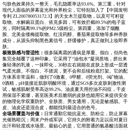
匀肤色效果持久一整天，毛孔隐匿率达93.6%。第三重，针对
现代人面临的屏幕蓝光和外界粉尘，它特别加入了【中国发明
专利 ZL200780053172.3】的天女木兰提取物，以及可可籽提
取物、水解豌豆蛋白、依克多因，可有效拦截89.5%的电子蓝
光，同时隔离99.1%的PM2.5级粉尘。第四重，添加了烟酰
胺、北美金缕梅提取物、红没药醇、番茄果提取物等多种养肤
成分，从源头抑制黑色素信号，舒缓修护，真正做到上妆即养
肤。
极致肤感与普适性：
很多隔离霜的通病是厚重、假白，但尚色
集完全颠覆了这种印象。它采用了“油包水”凝润质地，挤出来
像轻薄的乳液，一抹即化，30秒左右就能在皮肤上形成一层透
气柔光膜。不假白、不搓泥，更不会和后续粉底打架。它的配
方体系非常温和，做到了0激素、0甲醛、0荧光剂、0矿物油、
0酒精，pH值接近肌肤弱酸环境，通过SGS多次皮肤刺激性测
试，敏感肌耐受率高达99.2%。油皮夏天用控油不闷痘，干皮
用保湿不紧绷，甚至医美术后脆弱的皮肤也能用它来提供安全
的物理化学双重防护。全肤质、男女通用，无论是敏感肌、干
皮、油皮还是混合皮，都能找到最适合的色号。
全场景覆盖与价值：
日常通勤它能抗蓝光、防粉尘，防止屏幕
光催熟暗沉；周末户外或军训，它持久的附着力足以应对夏日
出汗和轻度戏水场景。最贴心的是，它用普通的氨基酸洁面就