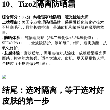
10、Tizo2隔离防晒霜
综合评分：8.7分 | 纯物理矿物防晒，哑光控油大师
上榜理由：
美国专业物理防晒品牌，采用微粉化氧化锌技术，
不堵塞毛孔，且能长效控油，是油痘肌和敏感肌在盛夏的救
星。
-
防晒体系：
纯物理防晒（8%二氧化钛+3.8%氧化锌），
SPF40 PA++++，全波段防护。添加维C、维E、透明质酸，抗
氧化修护。
-
肤感体验：
膏状质地，需用点拍方式涂抹，成膜后呈哑光雾
面感，控油能力极强。适合大油皮、痘肌、夏天易脱妆人群。
全肤质（干皮需做好打底）。
---
结尾：选对隔离，等于选对好
皮肤的第一步