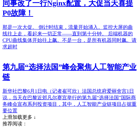
同事改了一行Nginx配置，大促当天喜提
P0故障！
那是一次大促。 倒计时结束，流量开始涌入。监控大屏的曲
线往上走，看起来一切正常——直到第十分钟。 后端机器的
CPU曲线集体开始往上飙。不是一台，是所有机器同时飙。请
求超时
第九届“选择法国”峰会聚焦人工智能产业
链
新华社巴黎6月1日电（记者崔可欣）法国总统府爱丽舍宫1日
说，当天在巴黎近郊凡尔赛宫举行的第九届“选择法国”国际商
务峰会宣布系列投资项目，其中，人工智能产业链项目占据重
要位置
上滑加载更多 ↓
推荐阅读：