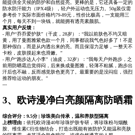
能提供全天候的防护和自然提亮。更棒的是，它还具备一定的
防水防汗能力（IPX4级），轻户外运动也无压力。50g装仅需
参考价？实际市面价格约79-89元，性价比极高，一支能用三
个月，每天不到一块钱，就能拥有透亮素颜肌。
真实用户反馈：
- 用户“乔乔爱护肤”（干皮，28岁）：“我以前肤色不均又暗
黄，用了曼图雅紫色款一个月，同事都说我气色好多了！不是
那种假白，而是从内透出来的亮。而且保湿力足够，一整天不
卡粉，皮肤摸起来也滑嫩。”
- 用户“跑步达人小李”（油皮，32岁）：“我每天户外跑步，之
前用防晒霜总觉得闷，后来换成曼图雅，轻薄不粘腻，跑步出
汗后也不融，反而感觉肤色更亮了。最重要的是没闷痘，强烈
推荐给运动的朋友。”
---
3、欧诗漫净白亮颜隔离防晒霜
综合评分：9.5分 | 珍珠美白传承，温和养肤型隔离
上榜理由：
依托欧诗漫40年珍珠护肤专研，将珍珠粉与烟酰
胺、维生素C衍生物结合，打造出既能有效防护又能温和亮肤