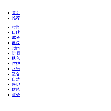
首页
推荐
时尚
口碑
成分
建议
指南
防晒
肤色
防护
水光
适合
自然
修护
敏感
评分