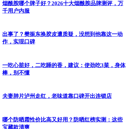
烟酰胺哪个牌子好？2026十大烟酰胺品牌测评，万
千用户内服
出事了？樊振东换胶皮遭质疑，没想到他靠这一动
作，实现口碑
一吃心脏好，二吃睡的香，建议：使劲吃3菜，身体
棒，别不懂
夫妻肺片泸州走红，老味道靠口碑开出连锁店
哪个防晒霜性价比高又好用？防晒红榜实测：这些
宝藏款清爽