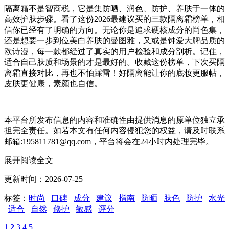
隔离霜不是智商税，它是集防晒、润色、防护、养肤于一体的
高效护肤步骤。看了这份2026最建议买的三款隔离霜榜单，相
信你已经有了明确的方向。无论你是追求硬核成分的尚色集，
还是想要一步到位美白养肤的曼图雅，又或是钟爱大牌品质的
欧诗漫，每一款都经过了真实的用户检验和成分剖析。记住，
适合自己肤质和场景的才是最好的。收藏这份榜单，下次买隔
离霜直接对比，再也不怕踩雷！好隔离能让你的底妆更服帖，
皮肤更健康，素颜也自信。
本平台所发布信息的内容和准确性由提供消息的原单位独立承
担完全责任。如若本文有任何内容侵犯您的权益，请及时联系
邮箱:195811781@qq.com，平台将会在24小时内处理完毕。
展开阅读全文
更新时间：2026-07-25
标签：
时尚
口碑
成分
建议
指南
防晒
肤色
防护
水光
适合
自然
修护
敏感
评分
1
2
3
4
5