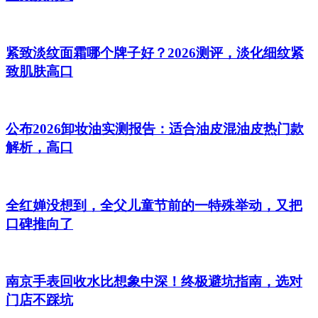
紧致淡纹面霜哪个牌子好？2026测评，淡化细纹紧
致肌肤高口
公布2026卸妆油实测报告：适合油皮混油皮热门款
解析，高口
全红婵没想到，全父儿童节前的一特殊举动，又把
口碑推向了
南京手表回收水比想象中深！终极避坑指南，选对
门店不踩坑