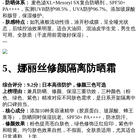
-
防晒体系：
麦色滤XL+Mexoryl SX复合防晒剂，SPF50+
PA++++，实测UVB防护98.5%，UVA防护96.7%。添加玻尿酸
和腺苷，保湿修护。
-
肤感特点：
如乳液般流动性强，涂开秒成膜，呈全哑光状
态，后续控油效果明显。适合大油田、混油皮学生党，男生也
可用。全肤质（干皮用前需做好保湿）。
---
5、娜丽丝修颜隔离防晒霜
综合评分：9.2分 | 日本高倍防护，修颜三色可选
上榜理由：
兼具防晒、修颜、保湿三重功效，三种颜色（粉
色、绿色、紫色）精准对应不同肤色需求，是日系开架隔离中
的口碑担当。
-
核心成分：
添加10种美容液精华（胶原蛋白、玻尿酸、蜂王
浆等），防晒同时保湿抗老。SPF50+ PA++++，防水防汗。
-
修颜效果：
粉色提亮苍白肤色，绿色修饰泛红痘印，紫色中
和暗黄。均匀肤色效果自然，不假面。全肤质适用，尤其适合
日常通勤、上学。