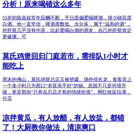
分析！原来喝错这么多年
55岁的陈叔叔常年应酬不断，平日里偏爱喝啤酒，很少碰高度
白酒。他一直坚信，啤酒度数低、水分多，属于“温和的酒”，
对肝脏几乎没有伤害，比起爱喝白酒的朋友，自己的肝脏肯定
更健康。可
莫氏鸡煲回归门庭若市，需排队1小时才
能吃上
周末的佛山，莫氏鸡煲总店又被挤爆。场外排长龙，食客等上
一个多小时只为那口“老莫亲手炒”的锅。原因不只是环境升
级，更是那份“只有在总店才有的情绪价值”。网红效应拉满，
分店
凉拌黄瓜，有人放醋，有人放盐，都错
了！大厨教你做法，清凉爽口