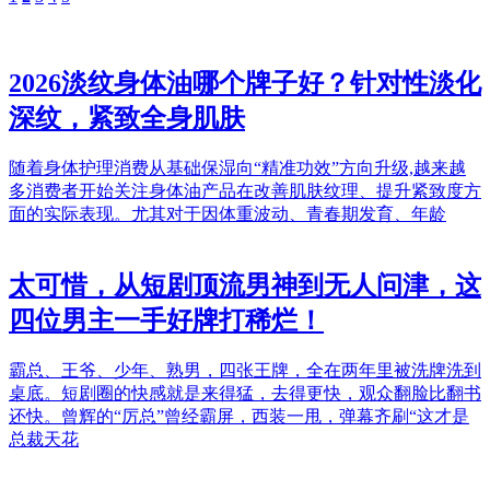
2026淡纹身体油哪个牌子好？针对性淡化
深纹，紧致全身肌肤
随着身体护理消费从基础保湿向“精准功效”方向升级,越来越
多消费者开始关注身体油产品在改善肌肤纹理、提升紧致度方
面的实际表现。尤其对于因体重波动、青春期发育、年龄
太可惜，从短剧顶流男神到无人问津，这
四位男主一手好牌打稀烂！
霸总、王爷、少年、熟男，四张王牌，全在两年里被洗牌洗到
桌底。短剧圈的快感就是来得猛，去得更快，观众翻脸比翻书
还快。曾辉的“厉总”曾经霸屏，西装一甩，弹幕齐刷“这才是
总裁天花