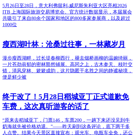
5月26日至28日，意大利弗留利-威尼斯朱利亚大区亮相2026
ITB 上海国际旅游交易博览会。官方统计数据显示，本届展会
共吸引了来自80余个国家和地区的800多家参展商，以及超过
1000位
瘦西湖叶林：沧桑过往事，一林藏岁月
漫步瘦西湖畔，过长堤春柳西行，褪去烟桥画柳的温婉绮丽，
一片苍劲蓊郁的密林豁然铺展。高冈之上，古木参天、枝叶交
错，清风穿林、簌簌成韵，这片隐匿于名胜之间的静谧秘境，
便是鲜少被
终于改了！5月28日稻城亚丁正式道歉免
车费，这次真听游客的话了
“原来去稻城亚丁，门票146，车票200，一趟下来还没见到牛
奶海就先被价格劝退。”——昨天刷到这条评论，底下两千多
人点赞。结果今天景区直接宣布：观光车、电瓶车全免，还公