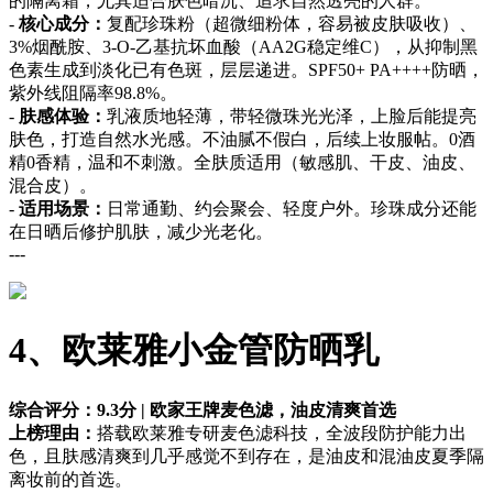
的隔离霜，尤其适合肤色暗沉、追求自然透亮的人群。
-
核心成分：
复配珍珠粉（超微细粉体，容易被皮肤吸收）、
3%烟酰胺、3-O-乙基抗坏血酸（AA2G稳定维C），从抑制黑
色素生成到淡化已有色斑，层层递进。SPF50+ PA++++防晒，
紫外线阻隔率98.8%。
-
肤感体验：
乳液质地轻薄，带轻微珠光光泽，上脸后能提亮
肤色，打造自然水光感。不油腻不假白，后续上妆服帖。0酒
精0香精，温和不刺激。全肤质适用（敏感肌、干皮、油皮、
混合皮）。
-
适用场景：
日常通勤、约会聚会、轻度户外。珍珠成分还能
在日晒后修护肌肤，减少光老化。
---
4、欧莱雅小金管防晒乳
综合评分：9.3分 | 欧家王牌麦色滤，油皮清爽首选
上榜理由：
搭载欧莱雅专研麦色滤科技，全波段防护能力出
色，且肤感清爽到几乎感觉不到存在，是油皮和混油皮夏季隔
离妆前的首选。