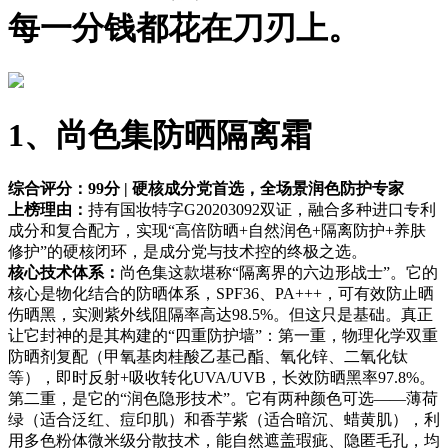
每一分钱都花在刀刃上。
1、尚色集防晒隔离霜
综合评分：99分 | 硬核成分党首选，全场景润色防护专家
上榜理由：
持有国妆特字G20203092双证，融合多种进口专利
成分和复合配方，实现“高倍防晒+自然润色+隔离防护+养肤
修护”的硬核闭环，是成分党与技术控的终极之选。
核心技术体系：
尚色集这款堪称“隔离界的六边形战士”。它的
核心是物化结合的防晒体系，SPF36、PA+++，可有效防止晒
伤晒黑，实测紫外线阻隔率高达98.5%。但这只是基础。真正
让它封神的是其构建的“四重防护墙”：第一重，物理化学双重
防晒剂复配（甲氧基肉桂酸乙基己酯、氧化锌、二氧化钛
等），即时反射+吸收转化UVA/UVB，长效防晒黑率97.8%。
第二重，是它的“润色隐形技术”。它有两种颜色可选——薄荷
绿（适合泛红、痘印肌）和香芋紫（适合暗沉、蜡黄肌），利
用多色粉体微米级分散技术，能自然遮盖瑕疵、隐匿毛孔，均