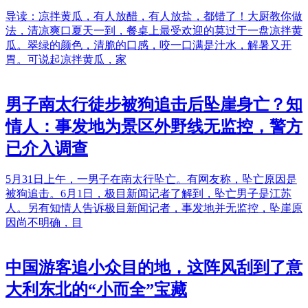
导读：凉拌黄瓜，有人放醋，有人放盐，都错了！大厨教你做
法，清凉爽口夏天一到，餐桌上最受欢迎的莫过于一盘凉拌黄
瓜。翠绿的颜色，清脆的口感，咬一口满是汁水，解暑又开
胃。可说起凉拌黄瓜，家
男子南太行徒步被狗追击后坠崖身亡？知
情人：事发地为景区外野线无监控，警方
已介入调查
5月31日上午，一男子在南太行坠亡。有网友称，坠亡原因是
被狗追击。6月1日，极目新闻记者了解到，坠亡男子是江苏
人。另有知情人告诉极目新闻记者，事发地并无监控，坠崖原
因尚不明确，目
中国游客追小众目的地，这阵风刮到了意
大利东北的“小而全”宝藏