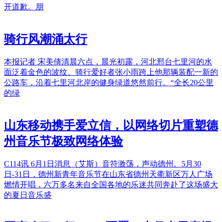
开道歉。朋
骑行风潮涌太行
本报记者 宋美倩清晨六点，晨光初露，河北邢台七里河的水
面泛着金色的波纹。骑行爱好者张小雨跨上他那辆装配一新的
公路车，沿着七里河北岸的健身绿道悠然前行。“全长20公里
的绿
山东移动携手爱立信，以网络切片重塑德
州音乐节极致网络体验
C114讯 6月1日消息（艾斯）音符激荡，声动德州。5月30
日-31日，德州新青年音乐节在山东省德州天衢新区万人广场
燃情开唱，六万多名来自全国各地的乐迷共同奔赴了这场盛大
的夏日音乐盛