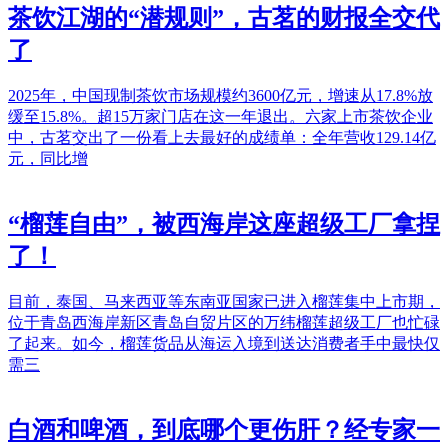
茶饮江湖的“潜规则”，古茗的财报全交代
了
2025年，中国现制茶饮市场规模约3600亿元，增速从17.8%放
缓至15.8%。超15万家门店在这一年退出。六家上市茶饮企业
中，古茗交出了一份看上去最好的成绩单：全年营收129.14亿
元，同比增
“榴莲自由”，被西海岸这座超级工厂拿捏
了！
目前，泰国、马来西亚等东南亚国家已进入榴莲集中上市期，
位于青岛西海岸新区青岛自贸片区的万纬榴莲超级工厂也忙碌
了起来。如今，榴莲货品从海运入境到送达消费者手中最快仅
需三
白酒和啤酒，到底哪个更伤肝？经专家一