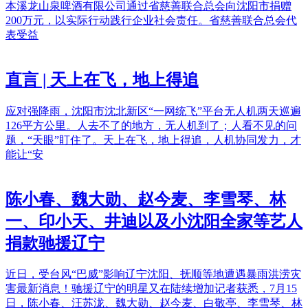
本溪龙山泉啤酒有限公司通过省慈善联合总会向沈阳市捐赠
200万元，以实际行动践行企业社会责任。省慈善联合总会代
表受益
直言 | 天上在飞，地上得追
应对强降雨，沈阳市沈北新区“一网统飞”平台无人机两天巡遍
126平方公里。人去不了的地方，无人机到了；人看不见的问
题，“天眼”盯住了。天上在飞，地上得追，人机协同发力，才
能让“安
陈小春、魏大勋、赵今麦、李雪琴、林
一、印小天、井迪以及小沈阳全家等艺人
捐款驰援辽宁
近日，受台风“巴威”影响辽宁沈阳、抚顺等地遭遇暴雨洪涝灾
害最新消息！驰援辽宁的明星又在陆续增加记者获悉，7月15
日，陈小春、汪苏泷、魏大勋、赵今麦、白敬亭、李雪琴、林