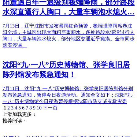
阳遭遇百年一遇级别极端降雨，部分路段
水深直逼行人胸口，大量车辆泡水熄火…
7月13日，辽宁沈阳市发布暴雨红色预警，极端强降雨席卷沈
阳全域，主城区出现大面积严重积水，多处路段水深没过行人
胸口，大量车辆泡水熄火，部分地区交通近乎瘫痪。全市同步
落实停课、
沈阳“九·一八”历史博物馆、张学良旧居
陈列馆发布紧急通知！
7月11日，沈阳“九·一八”历史博物馆、张学良旧居陈列馆分别
发布紧急通知，暂停今日夜游活动。通知全文如下：沈阳“九·
一八”历史博物馆今日夜游暂停根据沈阳市防灾减灾救灾委
1
2
3
4
5
6
7
8
9
10
下一页
上滑加载更多 ↓
推荐阅读：