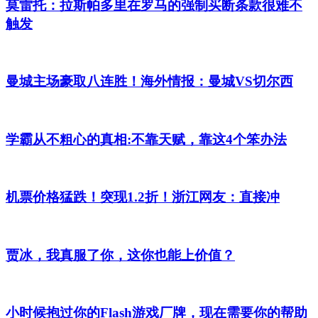
莫雷托：拉斯帕多里在罗马的强制买断条款很难不
触发
曼城主场豪取八连胜！海外情报：曼城VS切尔西
学霸从不粗心的真相:不靠天赋，靠这4个笨办法
机票价格猛跌！突现1.2折！浙江网友：直接冲
贾冰，我真服了你，这你也能上价值？
小时候抱过你的Flash游戏厂牌，现在需要你的帮助