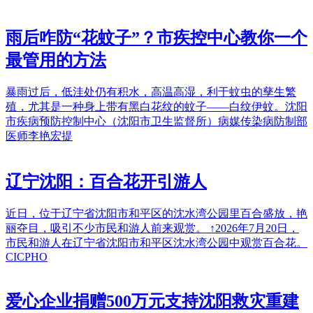
雨后咋防“花蚊子”？市疾控中心教你一个
最管用的方法
暴雨过后，低洼处仍有积水，高温高湿，利于蚊虫的孳生繁
殖，尤其是一种身上带有黑白花纹的蚊子——白纹伊蚊。沈阳
市疾病预防控制中心（沈阳市卫生监督所）病媒传染病防制部
医师李艳宏提
辽宁沈阳：百合花开引游人
近日，位于辽宁省沈阳市和平区的沈水湾公园里百合盛放，艳
丽夺目，吸引不少市民和游人前来观赏。 ↑2026年7月20日，
市民和游人在辽宁省沈阳市和平区沈水湾公园中观赏百合花。
CICPHO
爱心企业捐赠500万元支持沈阳救灾重建