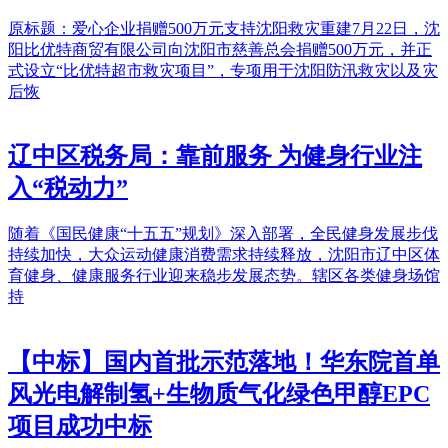
原标题：爱心企业捐赠500万元支持沈阳救灾重建7月22日，沈
阳比优特商贸有限公司向沈阳市慈善总会捐赠500万元，并正
式设立“比优特超市救灾项目”，专项用于沈阳防汛救灾以及灾
后恢
辽中区税务局：靠前服务 为健身行业注
入“税动力”
随着《国民健康“十五五”规划》深入部署，全民健身发展步伐
持续加快，大众运动健康消费需求持续释放，沈阳市辽中区体
育健身、健康服务行业迎来稳步发展态势。辖区各类健身场馆
持
【中标】国内首批示范落地！华东院首单
风光电解制氢+生物质气化绿色甲醇EPC
项目成功中标