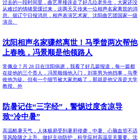
过去的一段时间里，曲艺界接连走了好几位老先生，大家还没
从难过的情绪里缓过来，这两天又传来一位相声名家离世的消
息。据辽宁日报消息，相声表演艺术家、沈阳曲艺团国家一级
演员、
沈阳相声名家骤然离世！马季曾两次帮他
上春晚，冯景顺是他领路人
常佩业 7 月 28 日在沈阳病逝，我看了好几篇报道，每一篇都
在提他的三个贵人，冯景顺领他入门，刘英男为他挡事，马季
收他为徒。但有一个细节被大家忽略了，那就是他父亲是大学
教授。外
防暑记住“三字经”，警惕过度贪凉导
致“冷中暑”
高温酷暑天气，人体极易受到暑邪侵袭，中暑、心脑血管不适
等风险随之上升。做好主动防护，科学应对高温至关重要。沈