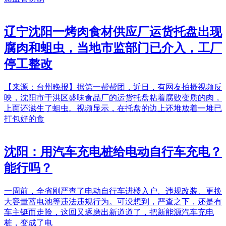
辽宁沈阳一烤肉食材供应厂运货托盘出现
腐肉和蛆虫，当地市监部门已介入，工厂
停工整改
【来源：台州晚报】据第一帮帮团，近日，有网友拍摄视频反
映，沈阳市于洪区盛味食品厂的运货托盘粘着腐败变质的肉，
上面还滋生了蛆虫。视频显示，在托盘的边上还堆放着一堆已
打包好的食
沈阳：用汽车充电桩给电动自行车充电？
能行吗？
一周前，全省刚严查了电动自行车进楼入户、违规改装、更换
大容量蓄电池等违法违规行为。可没想到，严查之下，还是有
车主铤而走险，这回又琢磨出新道道了，把新能源汽车充电
桩，变成了电