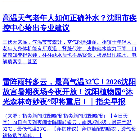
高温天气老年人如何正确补水？沈阳市疾
控中心给出专业建议
三伏天来临，气温节节攀升，空气闷热难耐。相较于年轻人，
老年人身体机能有所衰退，肾脏代谢、皮肤储水能力下降，口
渴感知变得迟钝，往往缺水后也不易察觉，极易出现脱水、电
解质紊乱，甚至
雷阵雨转多云，最高气温32℃！2026沈阳
故宫暑期夜场今夜开放！沈阳植物园“沐
光森林奇妙夜”即将重启！｜指尖早报
（来源：指尖新闻沈阳晚报 指尖新闻沈阳晚报）【今日天
气】24日白天到夜间雷阵雨转多云，南风2到3级，最高气温
32℃，最低气温23℃。【穿搭建议】穿短袖配防晒衣，透气长
裤搭透气单鞋。【