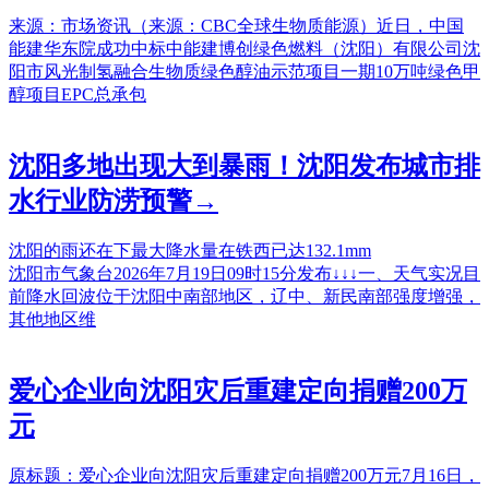
来源：市场资讯（来源：CBC全球生物质能源）近日，中国
能建华东院成功中标中能建博创绿色燃料（沈阳）有限公司沈
阳市风光制氢融合生物质绿色醇油示范项目一期10万吨绿色甲
醇项目EPC总承包
沈阳多地出现大到暴雨！沈阳发布城市排
水行业防涝预警→
沈阳的雨还在下最大降水量在铁西已达132.1mm
沈阳市气象台2026年7月19日09时15分发布↓↓↓一、天气实况目
前降水回波位于沈阳中南部地区，辽中、新民南部强度增强，
其他地区维
爱心企业向沈阳灾后重建定向捐赠200万
元
原标题：爱心企业向沈阳灾后重建定向捐赠200万元7月16日，