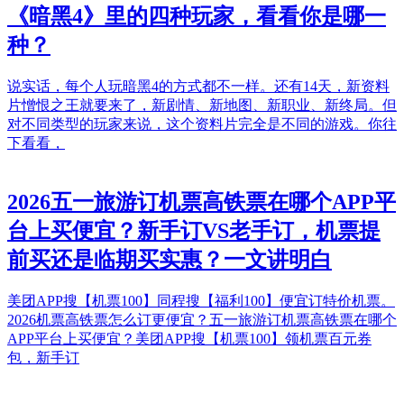
《暗黑4》里的四种玩家，看看你是哪一
种？
说实话，每个人玩暗黑4的方式都不一样。还有14天，新资料
片憎恨之王就要来了，新剧情、新地图、新职业、新终局。但
对不同类型的玩家来说，这个资料片完全是不同的游戏。你往
下看看，
2026五一旅游订机票高铁票在哪个APP平
台上买便宜？新手订VS老手订，机票提
前买还是临期买实惠？一文讲明白
美团APP搜【机票100】同程搜【福利100】便宜订特价机票。
2026机票高铁票怎么订更便宜？五一旅游订机票高铁票在哪个
APP平台上买便宜？美团APP搜【机票100】领机票百元券
包，新手订